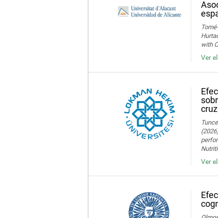
Asoc
espa
Tomé-F
Hurtad
with O
Ver e
Efec
sobr
cruz
Tuncer
(2026)
perfor
Nutrit
Ver e
Efec
cogn
Olmos,