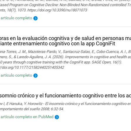
Based Program on Cognitive Decline: Non-Blinded Non-Randomized controlled Tr
nts, 18(7), 1073. https://doi.org/10.3390/nu18071073
l artículo completo
ras en la evaluación cognitiva y de salud en personas 
ante entrenamiento cognitivo con la app CogniFit
a-Torres, J. M., Mazoteras-Pardo, V., Santacruz-Salas, E., Cobo-Cuenca, A. I., Ba
ro, S., & Laredo-Aguilera, J. A. (2026). Improvements in cognitive and health 
0 years through cognitive training with the CogniFit app. SAGE Open, 16(1).
://doi.org/10.1177/21582440251405342
l artículo completo
nsomnio crónico y el funcionamiento cognitivo entre los 
 I, E Hanuka, Y. Horowitz - El insomnio crónico y el funcionamiento cognitivo e
omportamiento del sueño 2008; 6:32-54.
l artículo completo en PubMed