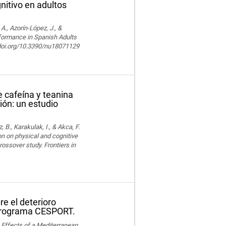
nitivo en adultos
, Azorín-López, J., &
rformance in Spanish Adults
//doi.org/10.3390/nu18071129
 cafeína y teanina
ión: un estudio
z, B., Karakulak, I., & Akca, F.
n on physical and cognitive
ossover study. Frontiers in
e el deterioro
l programa CESPORT.
). Effects of a Mediterranean