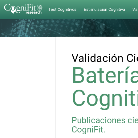
Test Cognitivos
Estimulación Cognitiva
Val
Validación Ci
Baterí
Cognit
Publicaciones cie
CogniFit.