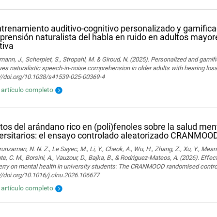
ntrenamiento auditivo-cognitivo personalizado y gamific
rensión naturalista del habla en ruido en adultos mayor
tiva
ann, J., Scherpiet, S., Stropahl, M. & Giroud, N. (2025). Personalized and gamifi
es naturalistic speech-in-noise comprehension in older adults with hearing loss. 
://doi.org/10.1038/s41539-025-00369-4
l artículo completo
tos del arándano rico en (poli)fenoles sobre la salud men
ersitarios: el ensayo controlado aleatorizado CRANMOO
nzaman, N. N. Z., Le Sayec, M., Li, Y., Cheok, A., Wu, H., Zhang, Z., Xu, Y., Mesn
te, C. M., Borsini, A., Vauzour, D., Bajka, B., & Rodriguez-Mateos, A. (2026). Effec
rry on mental health in university students: The CRANMOOD randomised controlled 
//doi.org/10.1016/j.clnu.2026.106677
l artículo completo