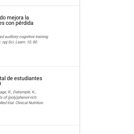
ado mejora la
es con pérdida
ed auditory-cognitive training
npj Sci. Learn. 10, 80.
tal de estudiantes
D
age, R., Dalrymple, K.,
ts of (poly)phenol-rich
trial. Clinical Nutrition.