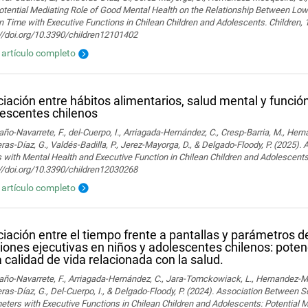
tential Mediating Role of Good Mental Health on the Relationship Between Low 
 Time with Executive Functions in Chilean Children and Adolescents. Children, 
://doi.org/10.3390/children12101402
l artículo completo
iación entre hábitos alimentarios, salud mental y función
escentes chilenos
o-Navarrete, F., del-Cuerpo, I., Arriagada-Hernández, C., Cresp-Barria, M., Her
ras-Díaz, G., Valdés-Badilla, P., Jerez-Mayorga, D., & Delgado-Floody, P. (2025)
 with Mental Health and Executive Function in Chilean Children and Adolescents.
://doi.org/10.3390/children12030268
l artículo completo
iación entre el tiempo frente a pantallas y parámetros de
iones ejecutivas en niños y adolescentes chilenos: pote
a calidad de vida relacionada con la salud.
o-Navarrete, F., Arriagada-Hernández, C., Jara-Tomckowiack, L., Hernandez-Marti
ras-Díaz, G., Del-Cuerpo, I., & Delgado-Floody, P. (2024). Association Between 
ters with Executive Functions in Chilean Children and Adolescents: Potential M