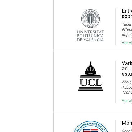
Entr
sobr
Tapia,
Effect
https
Ver e
Vari
adul
estu
Zhou, 
Associ
120245
Ver e
Moni
Sánche