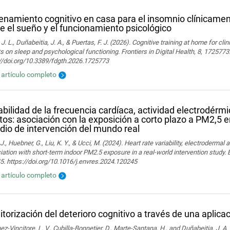
enamiento cognitivo en casa para el insomnio clínicamen
e el sueño y el funcionamiento psicológico
 J. L., Duñabeitia, J. A., & Puertas, F. J. (2026). Cognitive training at home for cli
s on sleep and psychological functioning. Frontiers in Digital Health, 8, 1725773
://doi.org/10.3389/fdgth.2026.1725773
l artículo completo
abilidad de la frecuencia cardíaca, actividad electrodérm
tos: asociación con la exposición a corto plazo a PM2,5 e
dio de intervención del mundo real
J., Huebner, G., Liu, K. Y., & Ucci, M. (2024). Heart rate variability, electrodermal a
ation with short-term indoor PM2.5 exposure in a real-world intervention study.
. https://doi.org/10.1016/j.envres.2024.120245
l artículo completo
torización del deterioro cognitivo a través de una aplica
z-Vincitore, L. V., Cubilla-Bonnetier, D., Marte-Santana, H., and Duñabeitia, J. A.