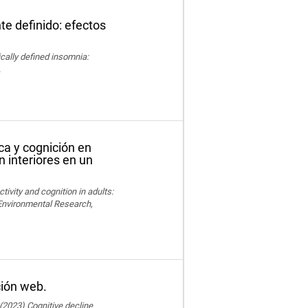
te definido: efectos
nically defined insomnia:
.
ica y cognición en
n interiores en un
ctivity and cognition in adults:
 Environmental Research,
ción web.
 (2023) Cognitive decline