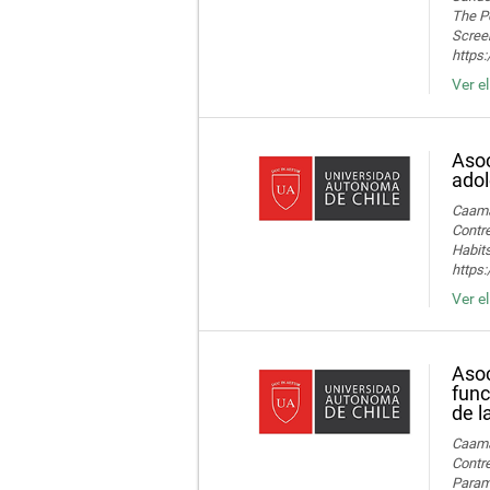
The Po
Screen
https
Ver e
Asoc
adol
Caamañ
Contre
Habits
https
Ver e
Asoc
func
de l
Caamañ
Contre
Parame