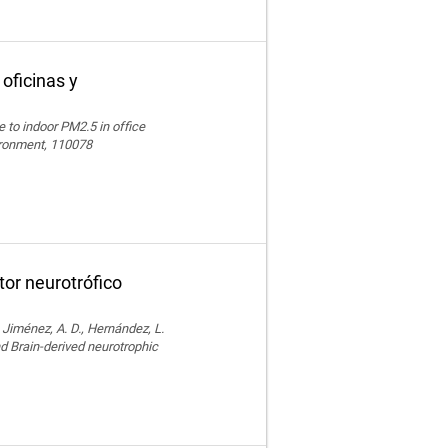
 oficinas y
e to indoor PM2.5 in office
vironment, 110078
tor neurotrófico
, Jiménez, A. D., Hernández, L.
nd Brain-derived neurotrophic