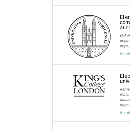
El e
comp
audi
Ockelm
improv
https
Ver e
Efec
univ
Kamaru
Parian
cranbe
https:
Ver e