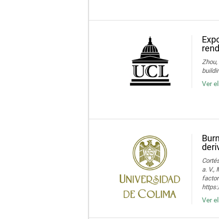
Expo
rend
Zhou, 
buildi
Ver e
Burn
deri
Cortés
a. V.,
facto
https:
Ver e