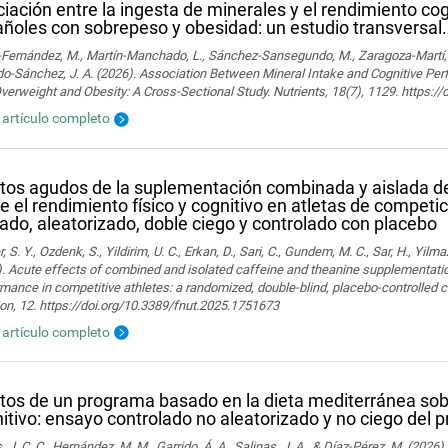
iación entre la ingesta de minerales y el rendimiento cog
ñoles con sobrepeso y obesidad: un estudio transversal.
ernández, M., Martín-Manchado, L., Sánchez-Sansegundo, M., Zaragoza-Martí, A.
o-Sánchez, J. A. (2026). Association Between Mineral Intake and Cognitive Pe
verweight and Obesity: A Cross-Sectional Study. Nutrients, 18(7), 1129. https:
l artículo completo
tos agudos de la suplementación combinada y aislada de
e el rendimiento físico y cognitivo en atletas de competic
ado, aleatorizado, doble ciego y controlado con placebo
, S. Y., Ozdenk, S., Yildirim, U. C., Erkan, D., Sari, C., Gundem, M. C., Sar, H., Yilma
. Acute effects of combined and isolated caffeine and theanine supplementatio
mance in competitive athletes: a randomized, double-blind, placebo-controlled cr
ion, 12. https://doi.org/10.3389/fnut.2025.1751673
l artículo completo
tos de un programa basado en la dieta mediterránea sobr
itivo: ensayo controlado no aleatorizado y no ciego de
 J. C. C., Hernández, M. M., Garrido, Á. A., Salinas, J. A., & Díaz-Pérez, M. (2026