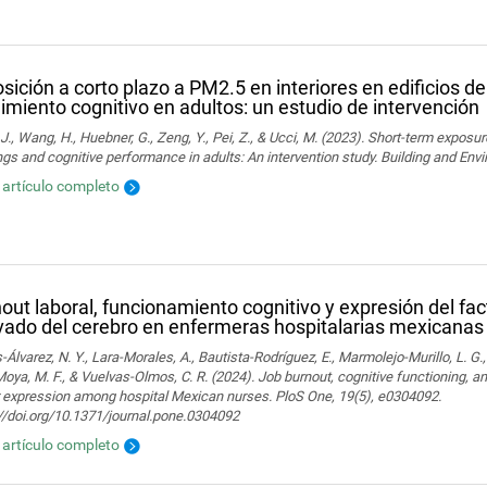
sición a corto plazo a PM2.5 en interiores en edificios de
imiento cognitivo en adultos: un estudio de intervención
J., Wang, H., Huebner, G., Zeng, Y., Pei, Z., & Ucci, M. (2023). Short-term exposur
ngs and cognitive performance in adults: An intervention study. Building and En
l artículo completo
out laboral, funcionamiento cognitivo y expresión del fac
vado del cerebro en enfermeras hospitalarias mexicanas
-Álvarez, N. Y., Lara-Morales, A., Bautista-Rodríguez, E., Marmolejo-Murillo, L. G.
 Moya, M. F., & Vuelvas-Olmos, C. R. (2024). Job burnout, cognitive functioning, a
r expression among hospital Mexican nurses. PloS One, 19(5), e0304092.
//doi.org/10.1371/journal.pone.0304092
l artículo completo