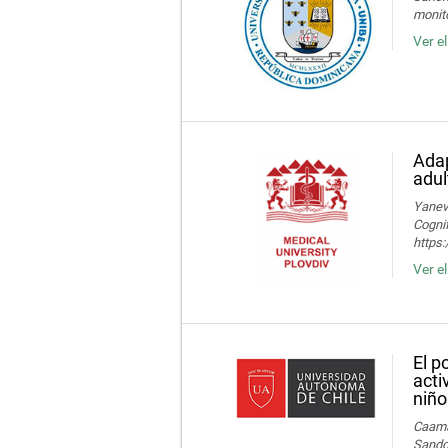
monito
Ver e
Adap
adul
Yaneva
Cognif
https
Ver e
El p
acti
niño
Caamañ
Sandov