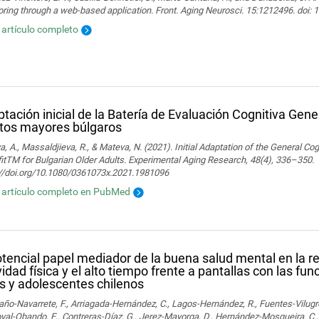
ring through a web-based application. Front. Aging Neurosci. 15:1212496. doi:
l artículo completo
tación inicial de la Batería de Evaluación Cognitiva Gene
tos mayores búlgaros
, A., Massaldjieva, R., & Mateva, N. (2021). Initial Adaptation of the General C
itTM for Bulgarian Older Adults. Experimental Aging Research, 48(4), 336–350.
://doi.org/10.1080/0361073x.2021.1981096
l artículo completo en PubMed
otencial papel mediador de la buena salud mental en la re
vidad física y el alto tiempo frente a pantallas con las fu
s y adolescentes chilenos
o-Navarrete, F., Arriagada-Hernández, C., Lagos-Hernández, R., Fuentes-Vilugr
al-Obando, E., Contreras-Díaz, G., Jerez-Mayorga, D., Hernández-Mosqueira, C., 