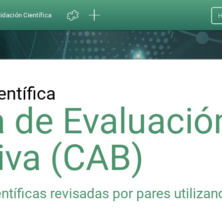
idación Científica
H
entífica
a de Evaluació
iva (CAB)
ntíficas revisadas por pares utiliza