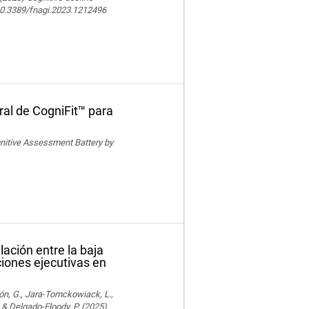
 10.3389/fnagi.2023.1212496
ral de CogniFit™ para
ognitive Assessment Battery by
lación entre la baja
nciones ejecutivas en
ón, G., Jara-Tomckowiack, L.,
& Delgado-Floody, P. (2025).