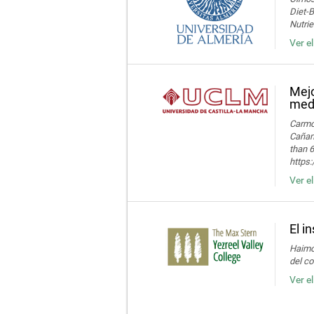
Diet-
Nutrie
Ver e
Mejo
medi
Carmon
Cañame
than 6
https
Ver e
El i
Haimov
del c
Ver e