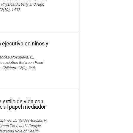
Physical Activity and High
12(10), 1402.
 ejecutiva en niños y
nández-Mosqueira, C.,
. Association Between Food
 Children, 12(3), 268.
 estilo de vida con
ncial papel mediador
nez, J., Valdés-Badilla, P.,
Screen Time and Lifestyle
ediating Role of Health-