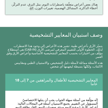
هناك بعض أعراض متعلّقة باضطرابات النوم، مثل النزق، عدم التركّز،
أخطاء الذاكرة، المشاكل الهضمية، تغييرات الوزن، إلخ.
وصف استبيان المعايير التشخيصية
يتميّز الأرق بأعراض طبية. تشير هذه الأعراض إلى وجود هذا الاضطراب.
لذلك، الخطوة الأولى للتقييم المعرفي لمرضى الأرق (CAB-IN) هي استطلاع
مؤلّف من اختبارات بحسب المعايير التشخيصية الأساسية وأعراض الأرق وفق
العمر.
هذه الأسئلة مماثلة لأسئلة دليل التشخيص، والاستبيان الطبي ومقاييس
الاكتئاب، ولكنّها بسيطة ليفهمها أي شخص.
المعايير التشخيصية للأطفال والمراهقين من 7 إلى 18
عاما
إنّه مؤلّفة من أسئلة سهلة الجواب يجب أن يتمّها الاختصاصيّ
المسؤول عن التقييم. يجمع الاستبيان أسئلة في المجالات التالية:
أعراض الأرق (نوعية النوم سيئة، صعوبات للنوم، إلخ)، نظافة النوم