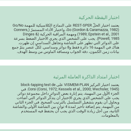
اختبار اليقظة الحركية
يعتمد اختبار الحلّ REST-SPER على النماذج الكلاسيكية للمهمة Go/No
Go (Gordon & Caramazza, 1982)، واختبار الأداء المستمرّ (Conners,
1989; Epstein et al., 2001) ومهمة المراقبة الحركية (Dinges &
Powell, 1985). يجب على الشخص الذي يجري الاختبار الضغط بسرعة
على الدوائر التي تظهر على الشاشة وتجاهل السداسي إن ظهرت.
هناك في المهمة 16 دائرة فقط و8 دوائر وسداسي. لكلّ عنصر يتمّ جمع
بيانات زمن الكمون، دقة الجواب ومسافة الماوس من وسط الهدف.
اختبار امتداد الذاكرة العاملة المرئية
يعتمد اختبار التركيز VISMEM-PLAN على block-tapping test de
Corsi (Corsi, 1972; Kessels et al., 2000; Wechsler, 1945). في
الجزء الأول من المهمة، يتم إنارة بعض الدوائر داخل مجموعة دوائر.
يجب على الشخص الذي يجري الاختبار أن يتذكّر الدوائر التي أضاءت
ويحاول أن يقوم بتشغيل التسلسل بالترتيب الصحيح. في الجزء الثاني
من المهمة، يتم إضافة تأخير لمدة 4 ثوانٍ بين الشاشة الأولى والشاشة
الثانية، من أجل زيادة الوقت الذي يجب أن يحتفظ فيه المستخدم
بالمعلومات.