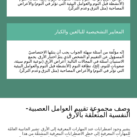
(الأنشطة قبل النوم والعوامل البيئية التي تؤثّر في النوم) والأعراض
المصاحبة (مثل النزق وعدم التركّز).
المعايير التشخيصية للبالغين والكبار
إنّه مؤلّفة من أسئلة سهلة الجواب يجب أن يتمّها الاختصاصيّ
المسؤول عن التقييم أو الشخص الذي يتمّ اختبار الأرق. يجمع
الاستبيان أسئلة في المجالات التالية: أعراض الأرق (نوعية النوم سيئة،
صعوبات للنوم، إلخ)، نظافة النوم (الأنشطة قبل النوم والعوامل البيئية
التي تؤثّر في النوم) والأعراض المصاحبة (مثل النزق وعدم التركّز).
وصف مجموعة تقييم العوامل العصبية-
النفسية المتعلّقة بالأرق
يشير وجود اضطرابات عند المهارات المعرفية إلى الأرق. تشير الجانبية العامّة
للمهارات المعرفية إلى خطر الاضطرابات المعرفية المشتقّة من هذا