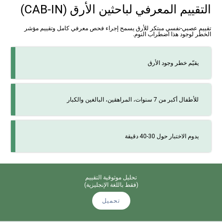
التقييم المعرفي لباحثين الأرق (CAB-IN)
تقييم عصبي-نفسي مبتكر للأرق يسمح إجراء فحص معرفي كامل وتقييم مؤشر
الخطر لوجود هذا اضطراب النوم.
يقيّم خطر وجود الأرق
للأطفال أكبر من 7 سنوات، المراهقين، البالغين والكبار
يدوم الاختبار حول 30-40 دقيقة
تحليل موثوقية التقييم
(فقط باللغة الإنجليزية)
تحميل