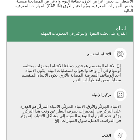
الاضطراب. بعض أعراض الأرق، نظافة النوم والاعراض المصابحة مسبّبة
بنقص المهارات المعرفية. يقيّم اختبار الأرق (CAB-IN) المهارات المعرفية
التالية:
انتباه
القدرة على تجنّب الذهول والتركيز في المعلومات المهمّة.
الإنتباه المنقسم
إنّ الانتباه المنقسم هو قدرة دماغنا للانتباه لمحفزات مختلفة
أو مهام في آن واحد والجواب لمتطلبات البيئة. يكون الانتباه
أحد الوظائف المعرفية المصابة بالأرق. يكون الانتباه المنقسم
مصاباً ببعض اضطرابات النوم.
تركيز الإنتباه
الانتباه المركّز والأرق. الانتباه المركّز. الانتباه المركّز هؤ القدرة
على التركّز في المحفزات بصرف النظر عن وقت هذا التركّز.
يؤدّي عدم النوم أو النوعية السيئة إلى مشاكل الانتباه، إنّه يؤثّر
في الدراسة، العمل، سوق السيارات، إلخ.
الكبت