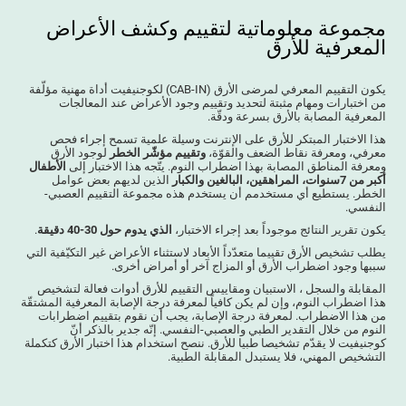
مجموعة معلوماتية لتقييم وكشف الأعراض
المعرفية للأرق
يكون التقييم المعرفي لمرضى الأرق (CAB-IN) لكوجنيفيت أداة مهنية مؤلّفة
من اختبارات ومهام مثبتة لتحديد وتقييم وجود الأعراض عند المعالجات
المعرفية المصابة بالأرق بسرعة ودقّة.
هذا الاختبار المبتكر للأرق على الإنترنت وسيلة علمية تسمح إجراء فحص
معرفي، ومعرفة نقاط الضعف والقوّة،
وتقييم مؤشّر الخطر
لوجود الأرق
ومعرفة المناطق المصابة بهذا اضطراب النوم. يتّجه هذا الاختبار إلى
الأطفال
أكبر من 7سنوات، المراهقين، البالغين والكبار
الذين لديهم بعض عوامل
الخطر. يستطيع أي مستخدمم أن يستخدم هذه مجموعة التقييم العصبي-
النفسي.
يكون تقرير النتائج موجوداً بعد إجراء الاختبار،
الذي يدوم حول 30-40 دقيقة
.
يطلب تشخيص الأرق تقييما متعدّداً الأبعاد لاستثناء الأعراض غير التكيّفية التي
سببها وجود اضطراب الأرق أو المزاج آخر أو أمراض أخرى.
المقابلة والسجل ، الاستبيان ومقاييس التقييم للأرق أدوات فعالة لتشخيص
هذا اضطراب النوم، وإن لم يكن كافياً لمعرفة درجة الإصابة المعرفية المشتقّة
من هذا الاضطراب. لمعرفة درجة الإصابة، يجب أن نقوم بتقييم اضطرابات
النوم من خلال التقدير الطبي والعصبي-النفسي. إنّه جدير بالذكر أنّ
كوجنيفيت لا يقدّم تشخيصا طبيا للأرق. ننصح استخدام هذا اختبار الأرق كتكملة
التشخيص المهني، فلا يستبدل المقابلة الطبية.