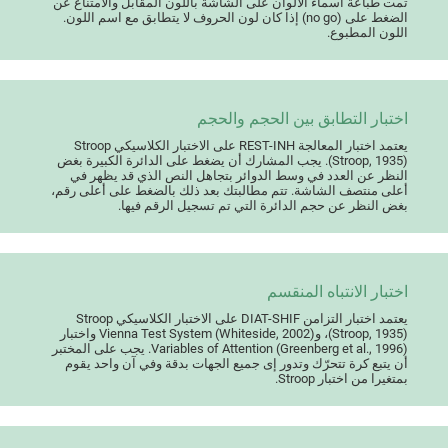
تمت طباعة أسماء الألوان على الشاشة باللون المقابل والامتناع عن
الضغط على (no go) إذا كان لون الحروف لا يتطابق مع اسم اللون.
اللون المطبوع.
اختبار التطابق بين الحجم والحجم
يعتمد اختبار المعالجة REST-INH على الاختبار الكلاسيكي Stroop
(Stroop, 1935). يجب المشارك أن يضغط على الدائرة الكبيرة بغض
النظر عن العدد في وسط الدوائر بتجاهل النص الذي قد يظهر في
أعلى منتصف الشاشة. تتم مطالبتك بعد ذلك بالضغط على أعلى رقم،
بغض النظر عن حجم الدائرة التي تم تسجيل الرقم فيها.
اختبار الانتباه المنقسم
يعتمد اختبار التزامن DIAT-SHIF على الاختبار الكلاسيكي Stroop
(Stroop, 1935)، وVienna Test System (Whiteside, 2002) واختبار
Variables of Attention (Greenberg et al., 1996). يجب على المختبر
أن يتبع كرة تتحرّك وتدور إى جميع الجهات بدقة وفي آن واحد يقوم
بمتغيرا من اختبار Stroop.