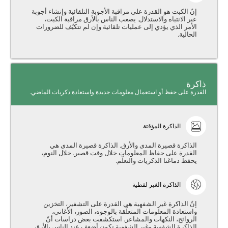
إنّ الكبت هو القدرة على مراقبة الأجوبة التلقائية وإنشاء أجوبة
عبر الانتباه والاستدلال. يصعب الناس بالأرق مراقبة الكبت،
الأمر الذي يؤدي إلى عمليات تلقائية وإن لم تتكيّف للضرورات
الحالية.
ذاكرة
القدرة على حفظ أو استعمال معلومات جديدة واستعادة ذكريات الماضي.
الذاكرة المؤقتة
الذاكرة قصيرة المدى والأرق. الذاكرة قصيرة المدى هي
القدرة على حفاظ المعلومات خلال وقت قصير. خلال النوم،
يحفظ دماغنا الذكريات والتعلّم.
الذاكرة الغير لفظية
إنّ الذاكرة غير الشفهية هي القدرة على التشفير، التخزين
واستعادة المعلومات المتعلٌّقة بالوجوه، الصور، الأغاني،
الروائح، النكهات والمشاعر. استكشفت بعض دراسات أنّ
الذاكرة الشفهية وغير الشفهية تكون أضعف عند الناس بالأرق.