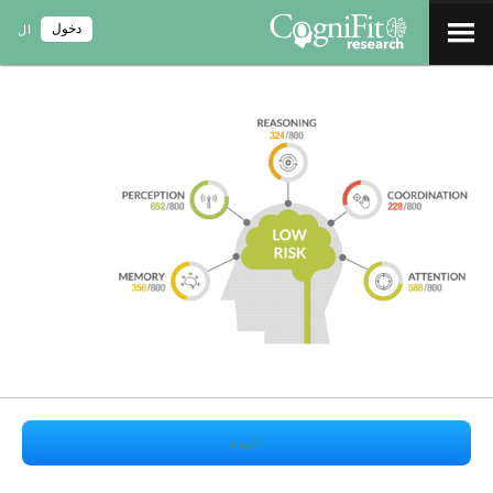
دخول
ال
البدء