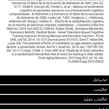
Demencia: El diario de la Asociación de Alzheimer de 2007, tres (3):
S171. Shatil E, Korczyn dC, Peretz C, et al. - Mejorar el rendimiento
cognitivo en pacientes ancianos con entrenamiento cognitivo
computarizado - El Alzheimer y a Demencia: El diario de la Asociación
de Alzheimer de 2008, cuatro (4): T492. Verghese J, J Mahoney,
Ambrosio AF, Wang C, Holtzer R. - Efecto de la rehabilitación cognitiva
en la marcha en personas mayores sedentarias - J Gerontol A Biol Sci
Med Sci. 2010 Dec;65(12):1338-43. Evelyn Shatil, Jaroslava Mikulecká,
Francesco Bellotti, Vladimír Burěs - Novel Television-Based Cognitive
Training Improves Working Memory and Executive Function - PLOS
ONE July 03, 2014. 10.1371/journal.pone.0101472. Gard T, Hölzel BK,
Lazar SW. The potential effects of meditation on age-related cognitive
decline: a systematic review. Ann N Y Acad Sci. 2014 Jan; 1307:89-103.
doi: 10.1111/nyas.12348. 2. Voss MW et al. Plasticity of brain networks
in a randomized intervention trial of exercise training in older adults.
Front Aging Neurosci. 2010 Aug 26;2. pii: 32. doi:
10.3389/fnagi.2010.00032.
دماغك
البحث
ألعاب عقلية
تمارين