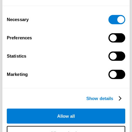
إلى أخطاء إدراكية.
Consent
الفحص البصري
Necessary
Selection
إنّ الفصح البصري هو القدرة على البحث عن المعلومات
المهمّة من بيئتنا بسرعة وفعالية. للناس بالأرق اضطراب
للفحص البصري متعلّق بالقلق، اجترار الأفكار والسهر.
Preferences
Statistics
تفكير منطقى
القدرة على تنظيم المعلومات بفعّالية.
Marketing
سرعة المعالجة
Show details
سرعة المعالجة والأرق. . سرعة المعارجة هي الوقت اللازم
لإجراء مهمّة عقلية. للأشخاص الذين يعانون الأرق اضطربات
سرعة المعالجة، الأمر الذي يؤدّي إلى بطء فهم ومعالجة
المعلومات.
Allow all
اللدونة المعرفية