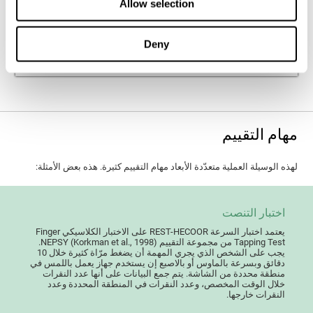
Allow selection
اللدونة المعرفية والأرق. اللدونة المعرفية هي قدرة دماغنا على
تكيّف السلوك والتفكير وفق الحالات الجديدة، المتغيّرة وغير
المتوقعة. يؤدّي عدم النوم أو نوعية النوم السيئة إلى ضعف
قدرتنا على اللدونة المعرفية وإنشاء حلول للمشاكل.
Deny
مهام التقييم
لهذه الوسيلة العملية متعدّدة الأبعاد مهام التقييم كثيرة. هذه بعض الأمثلة:
اختبار التنصت
يعتمد اختبار السرعة REST-HECOOR على الاختبار الكلاسيكي Finger
Tapping Test من مجموعة التقييم NEPSY (Korkman et al., 1998).
يجب على الشخص الذي يجري المهمة أن يضغط مرّاة كثيرة خلال 10
دقائق وبسرعة بالماوس أو بالاصبع إن يستخدم جهاز يعمل باللمس في
منطقة محددة من الشاشة. يتم جمع البيانات على أنها عدد النقرات
خلال الوقت المخصص، وعدد النقرات في المنطقة المحددة وعدد
النقرات خارجها.