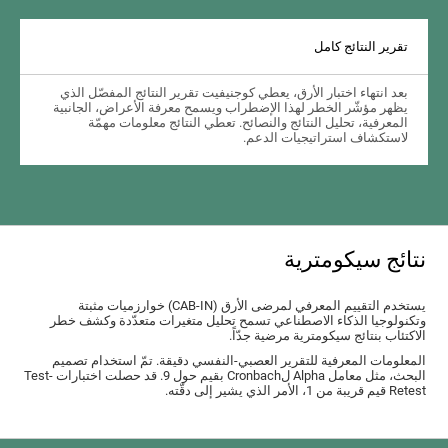
تقرير النتائج كامل
بعد انتهاء اختبار الأرق، يعطي كوجنيفيت تقرير النتائج المفصّل الذي
يظهر مؤشّر الخطر لهذا الإضطراب ويسمح معرفة الأعراض، الجانبية
المعرفية، تحليل النتائج والنصائح. تعطي النتائج معلومات مهمّة
لاستكشاف استراتيجيات الدعم.
نتائج سيكومترية
يستخدم التقييم المعرفي لمرضى الأرق (CAB-IN) خوارزميات مثبتة
وتكنولوجيا الذكاء الاصطناعي تسمح تحليل متغيرات متعدّدة وكشف خطر
الاكتئاب بنتائج سيكومترية مرضية جدّاً.
المعلومات المعرفية للتقرير العصبي-النفسي دقيقة. تمّ استخدام تصميم
البحث، مثل معامل Alpha لCronbach بقيم حول 9. قد حصلت اختبارات Test-
Retest قيم قريبة من 1، الأمر الذي يشير إلى دقّته.