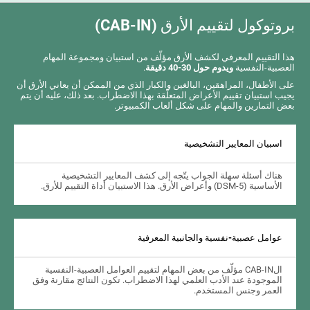
بروتوكول لتقييم الأرق (CAB-IN)
هذا التقييم المعرفي لكشف الأرق مؤلّف من استبيان ومجموعة المهام
العصبية-النفسية
ويدوم حول 30-40 دقيقة
.
على الأطفال، المراهقين، البالغين والكبار الذي من الممكن أن يعاني الأرق أن
يجيب استبيان تقييم الأعراض المتعلّقة بهذا الاضطراب. بعد ذلك، عليه أن يتم
بعض التمارين والمهام على شكل ألعاب الكمبيوتر.
اسبيان المعايير التشخيصية
هناك أسئلة سهلة الجواب يتّجه إلى كشف المعايير التشخيصية
الأساسية (DSM-5) وأعراض الأرق. هذا الاستبيان أداة التقييم للأرق.
عوامل عصبية-نفسية والجانبية المعرفية
الCAB-IN مؤلّف من بعض المهام لتقييم العوامل العصبية-النفسية
الموجودة عند الأدب العلمي لهذا الاضطراب. تكون النتائج مقارنة وفق
العمر وجنس المستخدم.