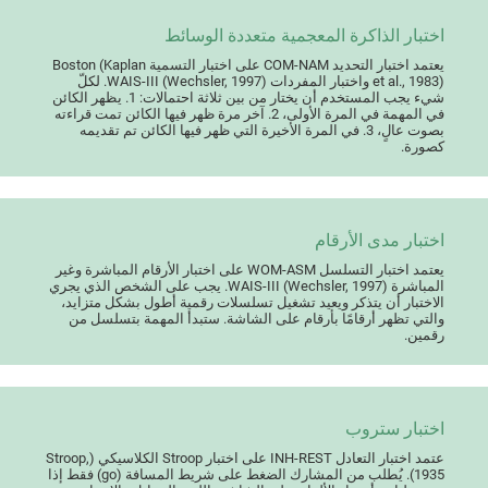
اختبار الذاكرة المعجمية متعددة الوسائط
يعتمد اختبار التحديد COM-NAM على اختبار التسمية Boston (Kaplan
et al., 1983) واختبار المفردات WAIS-III (Wechsler, 1997). لكلّ
شيء يجب المستخدم أن يختار من بين ثلاثة احتمالات: 1. يظهر الكائن
في المهمة في المرة الأولى، 2. آخر مرة ظهر فيها الكائن تمت قراءته
بصوت عالٍ، 3. في المرة الأخيرة التي ظهر فيها الكائن تم تقديمه
كصورة.
اختبار مدى الأرقام
يعتمد اختبار التسلسل WOM-ASM على اختبار الأرقام المباشرة وغير
المباشرة WAIS-III (Wechsler, 1997). يجب على الشخص الذي يجري
الاختبار أن يتذكر ويعيد تشغيل تسلسلات رقمية أطول بشكل متزايد،
والتي تظهر أرقامًا بأرقام على الشاشة. ستبدأ المهمة بتسلسل من
رقمين.
اختبار ستروب
عتمد اختبار التعادل INH-REST على اختبار Stroop الكلاسيكي (Stroop,
1935). يُطلب من المشارك الضغط على شريط المسافة (go) فقط إذا