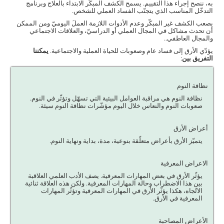
به، ننصح إجراء هذا التقييم. يسمح الكشف المبكّر الابتداء بالعلاج وبرنامج
التدخّل المناسب الذي يتجنّب الفساد العملي للشخص.
يصعب الكشف غير المبكّر وعدم الأدوات اللازمة العملَ اليوميّ ومن الممكن
أن تحدث مشاكل في المجال العملي أو الدراسيّ، والعلاقات الاجتماعي
والمجال العاطفي..
يؤدّي الأرق إلى فساد عام وصعوبات للحياة العملية والاجتماعية.
يمكننا
التفريق بين
:
نظافة النوم
نظافة النوم هي مراقبة العوامل البيئية التي تسهّل وتؤثّر في النوم.
صعوبات النوم والنعاس خلال اليوم مؤشّرات نظافة النوم سيئة.
أعراض الأرق
يتميّز الأرق بأعراض متعلّقة بنوعية، مدة، بداية ونهاية النوم.
الاعراض المعرفية
يؤثّر الأرق في بعض المهارات المعرفية. يصف الأدب العلمي العلاقبة
بين هذا الاضطراب وحالة المهارات المعرفية. ولكن هذه العلاقة ثنائية
الاتّجاه، هكذا يؤثّر الأرق في المهارات المعرفية وتؤثّر المهارات
المعرفية في الأرق.
الأعراض المصاحبة