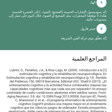
5
الهاد
إنّه يمنع وصول الإشارات الحسية (الضجيج، الضوء...) إلى القشرة الحسية.
هكذا، لا توقظنا المحفزات، مثل الضجيج أو الضوء، خلال النوم حتّى تصل إلى
مستويات عالية.
6
جسر فارول
إنّه يتعلّق بنوم حركة العين السريعة
المراجع العلمية
[1] Lubrini, G., Periáñez, J.A., & Ríos-Lago, M. (2009). Introducción a la
estimulación cognitiva y la rehabilitación neuropsicológica. En
Estimulación cognitiva y rehabilitación neuropsicológica (p.13). Rambla
del Poblenou 156, 08018 Barcelona: Editorial UOC. Shatil E (2013). ¿El
entrenamiento cognitivo y la actividad física combinados mejoran las
capacidades cognitivas más que cada uno por separado? Un ensayo
controlado de cuatro condiciones aleatorias entre adultos sanos. Front.
Aging Neurosci. 5:8. doi: 10.3389/fnagi.2013.00008. Korczyn dC, Peretz
C, Aharonson V, et al. - El programa informático de entrenamiento
cognitivo CogniFit produce una mejora mayor en el rendimiento
cognitivo que los clásicos juegos de ordenador: Estudio prospectivo,
aleatorizado, doble ciego de intervención en los ancianos. Alzheimer y