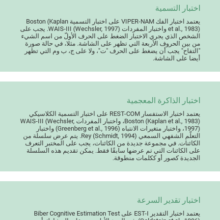
اختبار التسمية
يعتمد اختبار الفك VIPER-NAM على اختبار التسمية Boston (Kaplan
et al., 1983) واختبار المفردات WAIS-III (Wechsler, 1997). يجب على
الشخص الذي يجري الاختبار الضغط على الحرف الأولّ من اسم الشيء
من بين الحروف الأربعة التي تظهر على الشاشة. مثلا، في حالة صورة
"التفاح" يجب أن يضغط على الحرف "ت"، ولا على ج، ب وم التي تظهر
أيضا على الشاشة.
اختبار الذاكرة المعجمية
يعتمد اختبار الاستفسار REST-COM على اختبار التسمية الكلاسيكي
Boston (Kaplan et al., 1983)، واختبار المفردات WAIS-III (Wechsler,
1997)، واختبار متغيرات الانتباه (Greenberg et al., 1996) واختبار
التعلّم الشفهي السمعي Rey (Schmidt, 1994). يتم عرض سلسلة من
الكائنات. في مجموعة جديدة من الكائنات، يجب على المختبر التعرف
على الكائنات التي تم عرضها سابقًا فقط. يمكن تقديم هذه السلسلة
الجديدة كصور أو ككلمات منطوقة.
اختبار تقدير السرعة
يعتمد اختبار التقدير EST-I على Biber Cognitive Estimation Test