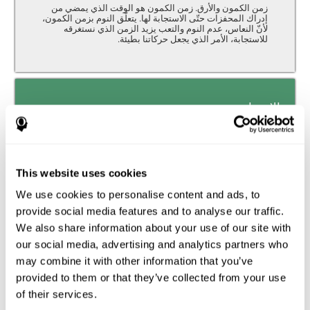
زمن الكمون والأرق. زمن الكمون هو الوقت الذي يمضي من
إدراك المحفزات حتّى الاستجابة لها. يتعلّق النوم بزمن الكمون،
لأنّ النعاس، عدم النوم والتعب يزيد الزمن الذي نستغرقه
للاستجابة، الأمر الذي يجعل حركاتنا بطيئة.
الإحساس
القدرة على تفسير محفزات بيئتنا.
تقدير
This website uses cookies
إنّ التقدير هو القدرة التي تسمح لنا توقّع الوضع المستقبل
We use cookies to personalise content and ads, to
لشيء بحسب سرعته ومسافته. يقدر الناس بالأرق الوقت الذي
provide social media features and to analyse our traffic.
سيستغرقون للنوم، على الرغم من أنّ الصعوبات لتقدير الوقت
ترتكز على شؤون متعلّقة بالنوم.
We also share information about your use of our site with
our social media, advertising and analytics partners who
الإدراك البصري
may combine it with other information that you’ve
provided to them or that they’ve collected from your use
الإدراك البصري والأرق. الإدراك البصري هو القدرة على تفسير
المعلومات التي تصل إلى عينيّ حول البيئة. للأشخاص الذين
of their services.
يعانون الأرق مشاكل لمعالجة الإدراك البصري، الأمر الذي يؤدّي