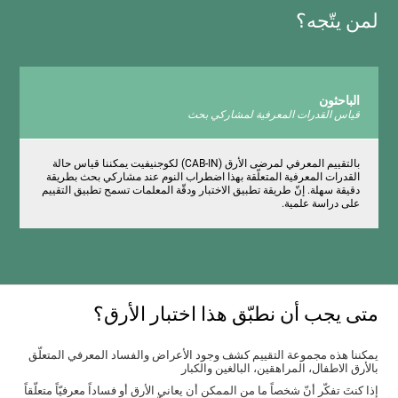
لمن يتّجه؟
الباحثون
قياس القدرات المعرفية لمشاركي بحث
بالتقييم المعرفي لمرضى الأرق (CAB-IN) لكوجنيفيت يمكننا قياس حالة
القدرات المعرفية المتعلّقة بهذا اضطراب النوم عند مشاركي بحث بطريقة
دقيقة سهلة. إنّ طريقة تطبيق الاختبار ودقّة المعلمات تسمح تطبيق التقييم
على دراسة علمية.
متى يجب أن نطبّق هذا اختبار الأرق؟
يمكننا هذه مجموعة التقييم كشف وجود الأعراض والفساد المعرفي المتعلّق
بالأرق الاطفال، المراهقين، البالغين والكبار
إذا كنتَ تفكّر أنّ شخصاً ما من الممكن أن يعاني الأرق أو فساداً معرفيّاً متعلّقاً