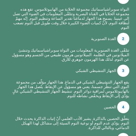
النواة سوبراشياسماتيك مجموعة الخلاية من الهايبوثلاموس. تقع هذه
مجموعة الخلايا في القناة البصرية وتتلقّى المعلومات في الضوء التي تصل
إلى عينينا. يسمح هذا الجهاز لدماغنا تقدير الساعة وتنظيم النوم. إنّه مهمّ
لنظافة النوم، لأنّ كميات الضوء الكبيرة خلال وقت طويل قبل النوم تصعب
النوم.
2
الغدة الصنوبرية
تتلقّى الغدة الصنوبرية المعلومات من النواة سوبراشياسماتيك وتنشئ
الميلاتونين في الظلمة. الميلاتونين هرمون طبيعي من الجسم وهو مسؤول
عن النوم. لذلك هذا الهرمون جوهري للأرق.
3
الجهاز التنشيطي الشبكي
يقع الجهاز التنشيطي الشبكي في الدماغ. هذا الجهاز مؤلّف من مجموعة
النوى التي تنظّز جسمنا، يعني هو مسؤول عن الإيقاظ. يتّصل هذا الجهاز
بالهايبوثلاموس لمراقبة دوائر النوم. تنشيط الجهاز التنشيطي الشبكي عالٍ
يؤدّي إلى الإيقاظ ويخفّض نشاطه للنوم.
4
الحصين
يتعلّق الحصين بالذاكرة. يشير الأدب العلمي أنّ إثبات الذاكرة يحدث خلال
النوم. يؤدّي عدم النوم أو نوعية النوم السيئة إلى مشاكل لهذا الهيكل
الدماغي، وبالتالي للذاكرة.