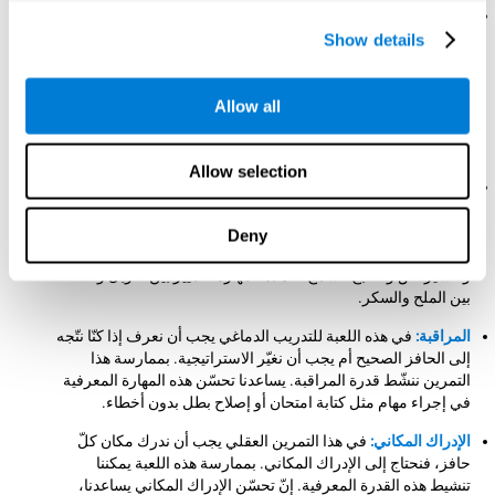
التنسيق بين العين واليد:
لتقدّم هذه اللعبة العقلية نحتاج إلى اتّجاه
الفأرة إلى كلّ حافز مطلوب بسرعة ودقّة. بممارسة هذه اللعبة
Show details
للتدريب الدماغي نساعد في تدريب وتقوية التنسيق بين العين واليد.
إنّ تحسّن هذه القدرة المعرفية مفيد لتحسّن حذقنا عند الأنشطة
اليدوية. مثلاً، عندما نكتب، أو نقود، ونمارس الرياضة وحتّى نفتح
Allow all
لعبة. تسمح لنا هذه المهارة المعرفية إجراء مهمة منسقة بحسب
المعلومات البصرية.
Allow selection
الإدراك البصري:
لتقدّم هذه اللعبة العقلية يجب أن نركّز في كشف
لون كلّ حافز ومميزاته. بإجراء هذا التمرين باستمرار ننشّط ونقوّي
الإدراك البصري. يسمح تحسّن هذه المهارة المعرفية تخفيض
Deny
الأخطاء الإدراكية في حياتنا اليومية. مثلاً، عند القيادة، والرسم،
وتفسير نصّ والطبخ. تسمح لنا هذه المهارة التمييز بين التوبل والخلط
بين الملح والسكر.
المراقبة:
في هذه اللعبة للتدريب الدماغي يجب أن نعرف إذا كنّا نتّجه
إلى الحافز الصحيح أم يجب أن نغيّر الاستراتيجية. بممارسة هذا
التمرين ننشّط قدرة المراقبة. يساعدنا تحسّن هذه المهارة المعرفية
في إجراء مهام مثل كتابة امتحان أو إصلاح بطل بدون أخطاء.
الإدراك المكاني:
في هذا التمرين العقلي يجب أن ندرك مكان كلّ
حافز، فنحتاج إلى الإدراك المكاني. بممارسة هذه اللعبة يمكننا
تنشيط هذه القدرة المعرفية. إنّ تحسّن الإدراك المكاني يساعدنا،