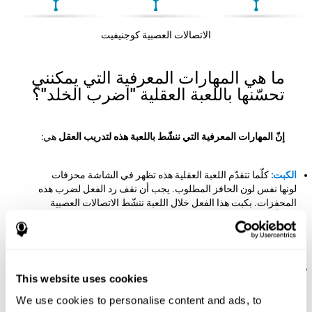
الاتصالات العصبية كوجنيفيت
ما هي المهارات المعرفية التي يمكنني
تحسّنها باللعبة العقلية "اضرب الخلد"؟
إنّ المهارات المعرفية التي ننشّط باللعبة هذه لتدريب العقل
هي:
الكبت:
كلّما تتقدّم اللعبة العقلية هذه تظهر في الشاشة محزفات
لونها نفس لون الحافز المطلوب. يجب أن نقف رد الفعل لضرب هذه
المحفزات. بكبت هذا الفعل خلال اللعبة ننشّط الاتصالات العصبية
المتعلّقة بالكبت. إنّ تقوية هذه المهارة المعرفية المهمّة تساعدنا في
إيقاف السلوك غير المناسب و إنشاء أجوبة من خلال الانتباه
والاستدلال.
زمن الكمون:
في هذا التحدّي العقلي يجب أن نضرب الحافز
This website uses cookies
المطلوب قبل اختفائه، لذلك نحتاج إلى رد الفعل الجيّد لضربها في
الوقت. بممارسة هذه اللعبة ننشّط زمن الكمون. إنّ تحسّن هذه
We use cookies to personalise content and ads, to
القدرة المعرفية يساعدنا في العمل بسرعة أمام المحفزات