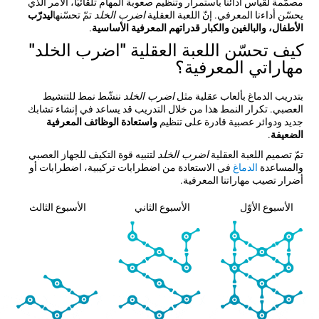
مصمّمة لقياس أدائنا باستمرار وتنظيم صعوبة المهام تلقائيّاً، الأمر الذي
يحسّن أداءنا المعرفي. إنّ اللعبة العقلية
اضرب الخلد
تمّ تحسّنها
ليدرّب
الأطفال، والبالغين والكبار قدراتهم المعرفية الأساسية
.
كيف تحسّن اللعبة العقلية "اضرب الخلد"
مهاراتي المعرفية؟
بتدريب الدماغ بألعاب عقلية مثل
اضرب الخلد
ننشّط نمط للتنشيط
العصبي. تكرار النمط هذا من خلال التدريب قد يساعد في إنشاء تشابك
جديد ودوائر عصبية قادرة على تنظيم
واستعادة الوظائف المعرفية
الضعيفة
.
تمّ تصميم اللعبة العقلية
اضرب الخلد
لتنبيه قوة التكيف للجهاز العصبي
والمساعدة
الدماغ
في الاستعادة من اضطرابات تركيبية، اضطرابات أو
أضرار تصيب مهاراتنا المعرفية.
الأسبوع الأوّل
الأسبوع الثاني
الأسبوع الثالث