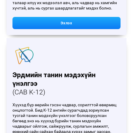
талаар илүү их мэдээлэл авч, аль чадвар нь хамгийн
хүчтэй, аль нь сургах шаардлагатайг мэдэх болно.
Эхлэх
Эрдмийн танин мэдэхүйн
үнэлгээ
(CAB K-12)
Хүүхэд бүр өөрийн гэсэн чадвар, сорилттой өвөрмөц
онцлогтой. Бид K-12 ангийн сурагчдад зориулсан
тусгай танин мэдэхүйн үнэлгээг боловсруулсан
бөгөөд энэ нь хүүхэд бүрийн танин мэдэхүйн
чадварыг ойлгож, сайжруулж, сурлагын амжилт,
ерөнхий сайн сайхан байдалд хүрэх замыг зассан.