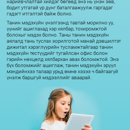
нарийвчлалтай хийдэг бөгөөд энэ нь үнэн зөв,
бодит утгатай үр дүнг баталгаажуулж гаргадаг
гэдэгт итгэлтэй байж болно.
Танин мэдэхүйн үнэлгээнд тавтай морилно уу,
үүнийг ашиглахад хэр хялбар, тохиромжтой
болохыг мэдэх болно. Таны танин мэдэхүйн
аялалд тань туслах зорилготой манай дэвшилтэт
дижитал хэрэглүүрийн тусламжтайгаар танин
мэдэхүйн тестүүдийг тугайлсан офис болон
гэрийн нөхцөлд хялбархан авах боломжтой. Энэ
бүх боломжийг ашиглаж, танин мэдэхүйн эрүүл
мэндийнхээ талаар урьд өмнө хэзээ ч байгаагүй
үнэлж баршгүй мэдээллийг аваарай.