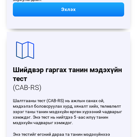
Эхлэх
Шийдвэр гаргах танин мэдэхүйн
тест
(CAB-RS)
Шалтгааны тест (CAB-RS) нь ажлын санах ой,
мэдээлэл боловсруулах хурд, хяналт хийх, төлөвлөлт
зэрэг таны танин мэдэхүйн өргөн хүрээний чадварыг
хэмждэг. Энэ тест нь нийтдээ 5 -аас илүү танин
мэдэхүйн чадварыг хэмждэг.
Энэ тестийг өгсний дараа та танин мэдэхүйнхээ