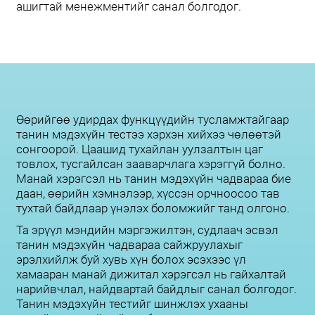
ашигтай менежментийг санал болгодог.
Өөрийгөө удирдах функцүүдийн тусламжтайгаар
танин мэдэхүйн тестээ хэрхэн хийхээ чөлөөтэй
сонгоорой. Цаашид тухайлан уулзалтын цаг
товлох, тусгайлсан зааварчлага хэрэггүй болно.
Манай хэрэгсэл нь танин мэдэхүйн чадвараа бие
даан, өөрийн хэмнэлээр, хүссэн орчноосоо тав
тухтай байдлаар үнэлэх боломжийг танд олгоно.
Та эрүүл мэндийн мэргэжилтэн, судлаач эсвэл
танин мэдэхүйн чадвараа сайжруулахыг
эрэлхийлж буй хувь хүн болох эсэхээс үл
хамааран манай дижитал хэрэгсэл нь гайхалтай
нарийвчлал, найдвартай байдлыг санал болгодог.
Танин мэдэхүйн тестийг шинжлэх ухааны