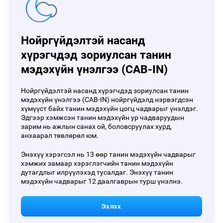
Нойргүйдэлтэй насанд
хүрэгчдэд зориулсан танин
мэдэхүйн үнэлгээ (CAB-IN)
Нойргүйдэлтэй насанд хүрэгчдэд зориулсан танин
мэдэхүйн үнэлгээ (CAB-IN) нойргүйдэлд нэрвэгдсэн
хүмүүст байх танин мэдэхүйн цогц чадварыг үнэлдэг.
Эдгээр хэмжсэн танин мэдэхүйн ур чадваруудын
зарим нь ажлын санах ой, боловсруулах хурд,
анхаарал төвлөрөл юм.
Энэхүү хэрэгсэл нь 13 өөр танин мэдэхүйн чадварыг
хэмжих замаар хэрэглэгчийн танин мэдэхүйн
дутагдлыг илрүүлэхэд тусалдаг. Энэхүү танин
мэдэхүйн чадварыг 12 даалгаврын турш үнэлнэ.
Эхлэх