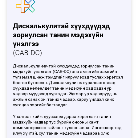
Дискалькулитай хүүхдүүдэд
зориулсан танин мэдэхүйн
үнэлгээ
(CAB-DC)
Дискалькули өвчтэй хүүхдүүдэд зориулсан танин
мэдэхүйн үнэлгээг (CAB-DC) энэ эмгэгийн хамгийн
түгээмэл шинж тэмдгийг илрүүлэхэд туслах хэрэгсэл
болгон бүтээсэн. Дискалькули нь суралцах явцад
хүүхдэд нөлөөлдөг танин мэдэхүйн хэд хэдэн ур
чадвар муудахад хүргэдэг. Эдгээр ур чадварууд нь
ажлын санах ой, таних чадвар, хариу үйлдэл хийх
хугацаа зэргийг багтаадаг.
Үнэлгээг хийж дууссаны дараа хэрэглэгч танин
мэдэхүйн чадвар тус бүрийн онооны хамт
компьютержсэн тайланг хүлээн авна. Ингэснээр тэд
илүү хүчтэй, сул танин мэдэхүйн чадвараа олж