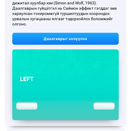
дижитал хуулбар юм (Simon and Wolf, 1963).
Даалгаврын гүйцэтгэл нь Саймон эффект гэгддэг зөв
хариулсан тохиромжгүй туршилтуудын хоорондох
урвалын хугацааны ялгааг тодорхойлох боломжийг
олгоно.
Даалгаврыг эхлүүлэх