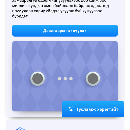
хамааралгүй өдөөгчийг үзүүлэхээс дор хаяж 300
миллисекундын өмнө байрлалд байрлах өдөөлтөд
илүү удаан хариу үйлдэл үзүүлж буй хүмүүсээс
бүрддэг.
Даалгаврыг эхлүүлэх
Тусламж хэрэгтэй?