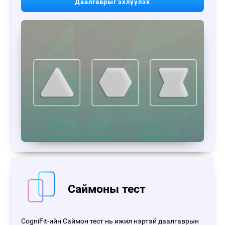
Даалгаврыг эхлүүлэх
Саймоны тест
CogniFit-ийн Саймон тест нь ижил нэртэй даалгаврын