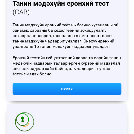
Танин мэдэхүйн ерөнхий тест
(CAB)
Танин мэдэхүйн ерөнхий теёт нь богино хугацааны ой
санамж, харааны ба хөдөлгөөний зохицуулалт,
анхаарал төвлөрөл, төлөвлөлт гэх мэт олон тооны
танин мэдэхүйн чадварыг үнэлдэг. Энэхүү ерөнхий
үнэлгээнд 15 танин мэдэхүйн чадварыг үнэлдэг.
Ерөнхий тестийн гүйцэтгэсэний дараа та өөрийн танин
мэдэхүйн чадварын талаар өргөн хүрээний мэдээлэл
авч, аль чадвар сайн байна, аль чадварыг сургах
ёстойг мэдэх болно.
Эхлэх