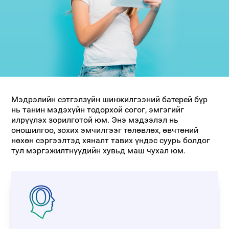
Мэдрэлийн сэтгэлзүйн шинжилгээний батерей бүр
нь танин мэдэхүйн тодорхой согог, эмгэгийг
илрүүлэх зорилготой юм. Энэ мэдээлэл нь
оношилгоо, зохих эмчилгээг төлөвлөх, өвчтөний
нөхөн сэргээлтэд хяналт тавих үндэс суурь болдог
тул мэргэжилтнүүдийн хувьд маш чухал юм.