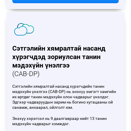
Сэтгэлийн хямралтай насанд
хүрэгчдэд зориулсан танин
мэдэхүйн үнэлгээ
(CAB-DP)
Сэтгэлийн хямралтай насанд хүрэгчдийн танин
мэдэхүйн үнэлгээ (CAB-DP) нь энэхүү эмгэгт хамгийн
их өртдөг танин мэдэхүйн олон чадварыг үнэлдэг.
Эдгээр чадваруудын зарим нь богино хугацааны ой
санамж, анхаарал, ойлголт юм.
Энэхүү хэрэгсэл нь 9 даалгавраар нийт 13 танин
мэдэхүйн чадварыг хэмждэг.