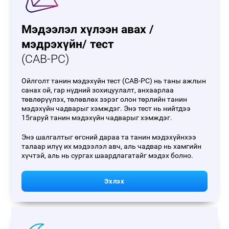
Мэдээлэл хүлээн авах /
мэдрэхүйн/ тест
(CAB-PC)
Ойлголт танин мэдэхүйн тест (CAB-PC) нь таны ажлын
санах ой, гар нүдний зохицуулалт, анхаарлаа
төвлөрүүлэх, төлөвлөх зэрэг олон төрлийн танин
мэдэхүйн чадварыг хэмждэг. Энэ тест нь нийтдээ
15гаруй танин мэдэхүйн чадварыг хэмждэг.
Энэ шалгалтыг өгсний дараа та танин мэдэхүйнхээ
талаар илүү их мэдээлэл авч, аль чадвар нь хамгийн
хүчтэй, аль нь сургах шаардлагатайг мэдэх болно.
Эхлэх