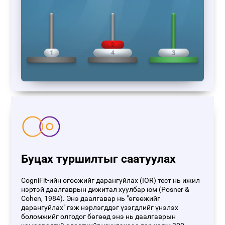
Буцах туршилтыг саатуулах
CogniFit-ийн өгөөжийг дарангуйлах (IOR) тест нь ижил
нэртэй даалгаврын дижитал хуулбар юм (Posner &
Cohen, 1984). Энэ даалгавар нь "өгөөжийг
дарангуйлах" гэж нэрлэгддэг үзэгдлийг үнэлэх
боломжийг олгодог бөгөөд энэ нь даалгаврын