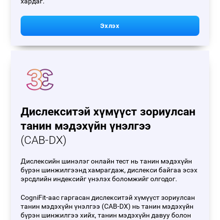
хардаг.
Эхлэх
Дислекситэй хүмүүст зориулсан
танин мэдэхүйн үнэлгээ
(CAB-DX)
Дислексийн шинэлэг онлайн тест нь танин мэдэхүйн
бүрэн шинжилгээнд хамрагдаж, дислекси байгаа эсэх
эрсдлийн индексийг үнэлэх боломжийг олгодог.
CogniFit-аас гаргасан дислекситэй хүмүүст зориулсан
танин мэдэхүйн үнэлгээ (CAB-DX) нь танин мэдэхүйн
бүрэн шинжилгээ хийх, танин мэдэхүйн давуу болон