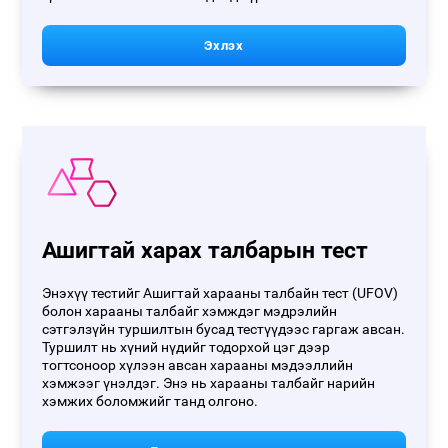
Эхлэх
Ашигтай харах талбарын тест
Энэхүү тестийг Ашигтай харааны талбайн тест (UFOV)
болон харааны талбайг хэмждэг мэдрэлийн
сэтгэлзүйн туршилтын бусад тестүүдээс гаргаж авсан.
Туршилт нь хүний ​​нүдийг тодорхой цэг дээр
тогтсоноор хүлээн авсан харааны мэдээллийн
хэмжээг үнэлдэг. Энэ нь харааны талбайг нарийн
хэмжих боломжийг танд олгоно.