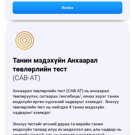
Эхлэх
Танин мэдэхүйн Анхаарал
төвлөрлийн тест
(CAB-AT)
Анхаарал төвлөрлийн тест (CAB-AT) нь анхаарал
төвлөрүүлэх, сатаарах /ингибици/, хянах зэрэг танин
мэдэхүйн өргөн хүрээний чадварыг хэмждэг. Энэхүү
төвлөрлийн тест нь нийтдээ 4 танин мэдэхүйн
чадварыг хэмждэг.
Энэхүү тестийг өгсний дараа та өөрийн танин
мэдэхүйн талаар илүү их мэдээлэл авч, аль чадвар нь
хамгийн хүчтэй, аль нь сургалт шаардлагатай