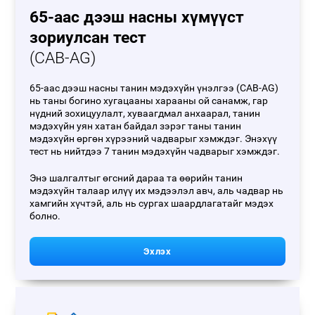
65-аас дээш насны хүмүүст
зориулсан тест
(CAB-AG)
65-аас дээш насны танин мэдэхүйн үнэлгээ (CAB-AG)
нь таны богино хугацааны харааны ой санамж, гар
нүдний зохицуулалт, хуваагдмал анхаарал, танин
мэдэхүйн уян хатан байдал зэрэг таны танин
мэдэхүйн өргөн хүрээний чадварыг хэмждэг. Энэхүү
тест нь нийтдээ 7 танин мэдэхүйн чадварыг хэмждэг.
Энэ шалгалтыг өгсний дараа та өөрийн танин
мэдэхүйн талаар илүү их мэдээлэл авч, аль чадвар нь
хамгийн хүчтэй, аль нь сургах шаардлагатайг мэдэх
болно.
Эхлэх