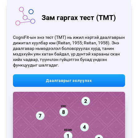
Зам гаргах тест (TMT)
CogniFit-ын энэ тест (TMT) нь ижил нэртэй даалгаврын
дижитал хуулбар юм (Reitan, 1955; Reitan, 1958). Энэ
даалгавар ньмэдээлэл боловсруулах хурд, танин
мэдэхүйн уян хатан байдал, үр дүнтэй харааны скан
хийх чадвар, түүнчлэн гүйцэтгэх бусад үндсэн
функцуудыг шалгадаг.
Даалгаврыг эхлүүлэх