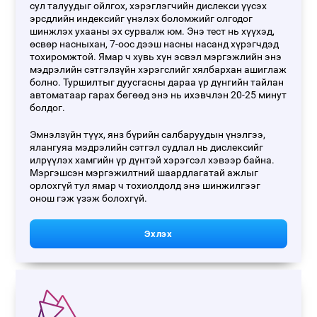
сул талуудыг ойлгох, хэрэглэгчийн дислекси үүсэх
эрсдлийн индексийг үнэлэх боломжийг олгодог
шинжлэх ухааны эх сурвалж юм. Энэ тест нь хүүхэд,
өсвөр насныхан, 7-оос дээш насны насанд хүрэгчдэд
тохиромжтой. Ямар ч хувь хүн эсвэл мэргэжлийн энэ
мэдрэлийн сэтгэлзүйн хэрэгслийг хялбархан ашиглаж
болно. Туршилтыг дуусгасны дараа үр дүнгийн тайлан
автоматаар гарах бөгөөд энэ нь ихэвчлэн 20-25 минут
болдог.
Эмнэлзүйн түүх, янз бүрийн салбаруудын үнэлгээ,
ялангуяа мэдрэлийн сэтгэл судлал нь дислексийг
илрүүлэх хамгийн үр дүнтэй хэрэгсэл хэвээр байна.
Мэргэшсэн мэргэжилтний шаардлагатай ажлыг
орлохгүй тул ямар ч тохиолдолд энэ шинжилгээг
онош гэж үзэж болохгүй.
Эхлэх