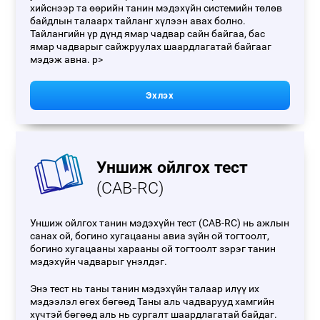
хийснээр та өөрийн танин мэдэхүйн системийн төлөв
байдлын талаарх тайланг хүлээн авах болно.
Тайлангийн үр дүнд ямар чадвар сайн байгаа, бас
ямар чадварыг сайжруулах шаардлагатай байгааг
мэдэж авна. p>
Эхлэх
Уншиж ойлгох тест
(CAB-RC)
Уншиж ойлгох танин мэдэхүйн тест (CAB-RC) нь ажлын
санах ой, богино хугацааны авиа зүйн ой тогтоолт,
богино хугацааны харааны ой тогтоолт зэрэг танин
мэдэхүйн чадварыг үнэлдэг.
Энэ тест нь таны танин мэдэхүйн талаар илүү их
мэдээлэл өгөх бөгөөд Таны аль чадварууд хамгийн
хүчтэй бөгөөд аль нь сургалт шаардлагатай байдаг.