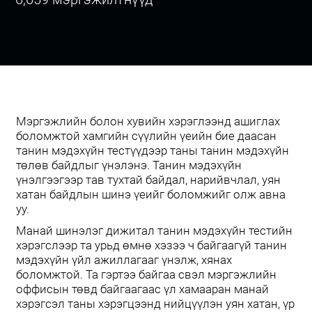
Мэргэжлийн болон хувийн хэрэглээнд ашиглах
боломжтой хамгийн сүүлийн үеийн бие даасан
танин мэдэхүйн тестүүдээр таны танин мэдэхүйн
төлөв байдлыг үнэлэнэ. Танин мэдэхүйн
үнэлгээгээр тав тухтай байдал, нарийвчлал, уян
хатан байдлын шинэ үеийг боломжийг олж авна
уу.
Манай шинэлэг дижитал танин мэдэхүйн тестийн
хэрэгслээр та урьд өмнө хэзээ ч байгаагүй танин
мэдэхүйн үйл ажиллагааг үнэлж, хянах
боломжтой. Та гэртээ байгаа свэл мэргэжлийн
оффисын төвд байгаагаас үл хамааран манай
хэрэгсэл таны хэрэгцээнд нийцүүлэн уян хатан, үр