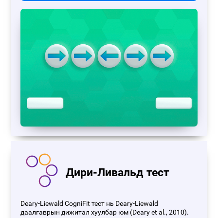
Дири-Ливальд тест
Deary-Liewald CogniFit тест нь Deary-Liewald
даалгаврын дижитал хуулбар юм (Deary et al., 2010).