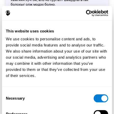
болохыг олж мэдэх болно.
Эхлэх
This website uses cookies
We use cookies to personalise content and ads, to
provide social media features and to analyse our traffic.
We also share information about your use of our site with
our social media, advertising and analytics partners who
Танин мэдэхүйн Ой тогтоолын
may combine it with other information that you’ve
тест
provided to them or that they’ve collected from your use
(CAB-ME)
of their services.
Танин мэдэхүйн ой тогтоолтын тест (CAB-ME) нь таны
ажлын санах ой, гар нүдний зохицуулалт, анхаарал
Consent
төвлөрлөрөл, төлөвлөлт зэрэг олон төрлийн танин
Necessary
Selection
мэдэхүйн чадварыг хэмждэг. Энэ тест нь нийтдээ 15
гаруй танин мэдэхүйн чадварыг хэмждэг.