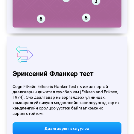
Эриксений Фланкер тест
CogniFit-ийн Eriksen's Flanker Test нь ижил нэртэй
даалгаврын дижитал хуулбар юм (Eriksen and Eriksen,
1974). Энэ даалгавар нь зэргэлдээх үл нийцэх,
хамааралгүй визуал мэдээллийн танилцуулгад хэр их
хөндлөнгийн оролцоо үүсгэж байгааг хэмжих
зорилготой юм.
Даалгаврыг эхлүүлэх