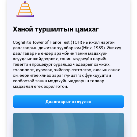
Ханой туршилтын цамхаг
CogniFit's Tower of Hanoi Test (TOH) нь ижил нэртэй
даалгаврын дижитал хуулбар юм (Hinz, 1989). Энэхүү
даалгавар нь өндөр эрэмбийн танин мэдэхүйн
асуудлыг шийдвэрлэх, танин мэдэхүйн нарийн
төвөгтэй процедурт суралцах чадварыг хэмжих,
төлөвлөлт, дүрслэл, хийсвэр сэтгэлгээ, ажлын санах
ой, өөрийгөө хянах зэрэг гүйцэтгэх функцуудтай
холбоотой танин мэдэхүйн чадварын талаар
мэдээлэл өгөх зорилготой.
Даалгаврыг эхлүүлэх