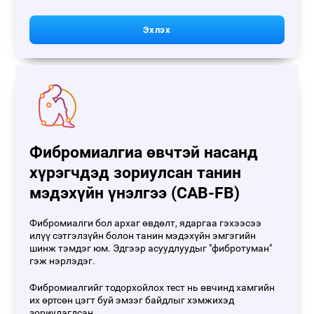
Эхлэх
Фибромиалгиа өвчтэй насанд
хүрэгчдэд зориулсан танин
мэдэхүйн үнэлгээ (CAB-FB)
Фибромиалги бол архаг өвдөлт, ядаргаа гэхээсээ
илүү сэтгэлзүйн болон танин мэдэхүйн эмгэгийн
шинж тэмдэг юм. Эдгээр асуудлуудыг "фибротуман"
гэж нэрлэдэг.
Фибромиалгийг тодорхойлох тест нь өвчинд хамгийн
их өртсөн цэгт буй эмзэг байдлыг хэмжихэд
зориулагдсан.