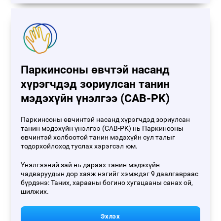
Паркинсоны өвчтэй насанд
хүрэгчдэд зориулсан танин
мэдэхүйн үнэлгээ (CAB-PK)
Паркинсоны өвчинтэй насанд хүрэгчдэд зориулсан
танин мэдэхүйн үнэлгээ (CAB-PK) нь Паркинсоны
өвчинтэй холбоотой танин мэдэхүйн сул талыг
тодорхойлоход туслах хэрэгсэл юм.
Үнэлгээний зай нь дараах танин мэдэхүйн
чадваруудын дор хаяж нэгийг хэмждэг 9 даалгавраас
бүрдэнэ: Таних, харааны богино хугацааны санах ой,
шилжих.
Эхлэх