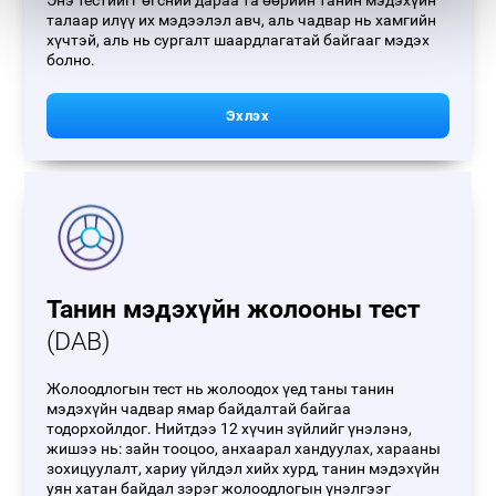
Энэ тестийгг өгсний дараа та өөрийн танин мэдэхүйн
талаар илүү их мэдээлэл авч, аль чадвар нь хамгийн
хүчтэй, аль нь сургалт шаардлагатай байгааг мэдэх
болно.
Эхлэх
Танин мэдэхүйн жолооны тест
(DAB)
Жолоодлогын тест нь жолоодох үед таны танин
мэдэхүйн чадвар ямар байдалтай байгаа
тодорхойлдог. Нийтдээ 12 хүчин зүйлийг үнэлэнэ,
жишээ нь: зайн тооцоо, анхаарал хандуулах, харааны
зохицуулалт, хариу үйлдэл хийх хурд, танин мэдэхүйн
уян хатан байдал зэрэг жолоодлогын үнэлгээг