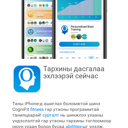
Тархины дасгалаа
эхлээрэй
сейчас
Таны iPhone-д ашиглах боломжтой шинэ
CogniFit
fitness
гар утасны программтай
танилцаарай!
сургалт
нь шинжлэх ухааны
үндэслэлтэй гар утасны тархины тоглоомоор
оюун ухаан болон бусад
abilities
-ыг үнэлж,