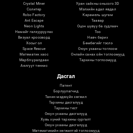
Crystal Miner
Уран сайхны оньсого 3D
Солитер
Мэлхийн адал явдал
Robo Factory
Карамель шугам
Ant Escape
Таавар
Neon Lights
Оцон шувуу ба судлаач
Намайг галзууруулах
Тоо
Визуал кроссворд
Навч барих
Хосыг ол
Бөмбөгийг тэслэ
Space Rescue
Оюун ухааны тоглоом
Математик хаос
Онлайн санах ойн тоглоомууд
Марбл-уралдаан
Тархины тоглоомууд
Аялгуут теннис
Дасгал
Патент
Борлуулагчид
Танин мэдэхүйн хөгжил
Тархины дасгалууд
Тархины тест
Оюун ухааны дасгалууд
Хувь хүний ​​тархины сургалт
Оюун ухааны дасгалууд
Математикийн хөгжилтэй тоглоомууд