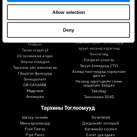
Allow selection
Тархи Судлал
Судалгаа
Deny
Тарх ба оюун ухаан
Дижитал эмчилгээний
баталгаажуулалт
Тархины салбарууд
Компьютерын тоглоомууд
Нейрон
эрүүл насанд хүрэгчид
Танин мэдэхүй
Нисгэгчид
Ой санамжаа алдах
Нэгдмэл үнэлгээ
Оюуны хомсдол
Эрүүл ахмадууд (iTV)
Тархины үйл ажиллагаа
Ахмад настнуудад зориулсан
Гйүцэгэх функцүүд
дасгал
Зохицуулалт
Насанд хүрэгчдийн танин
ОЙ САНАМЖ
мэдэхүйн байдал
Мэдрэмж
Тайлбар
Анхаарал
Таксономи SG4D
Тархины Тоглоомууд
Шатар онлайн
Scrambled
Мини кроссворд
Дэгдээхэйг олоорой
Fruit Frenzy
Хөгжмийн хослол
Pipe Panic
Eнгөт уралдаан