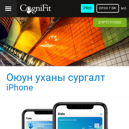
PRO
ОРОХ ГЭЖ
МОН
ХЭЛ
БҮРТГҮҮЛЭХ
Оюун уханы сургалт
iPhone