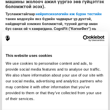
машины жолооч ажил үүргээ зөв гүйцэтгэх
боломжтой эсэх).
Тусламжтайгаар
нейропсихологийн иж бүрэн тестийн
танин мэдэхүйн янз бүрийн чадварыг үр дүнтэй,
найдвартай хэмжих боломжтой, түүний дотор аман
бус санах ой ч хамрагдана
. CogniFit ("КогниФит")
нь
аман бус санах ойг үнэлэхийн тулд сонгодог тестүүд
дээр тулгуурладаг: NEPSY ба Memory Failure Simulation
Test (TOMM). Эдгээр тестеед аман бус санах ойг
үнэлэхээс гадна хариу үйлдэл хийх цаг, ажлын санах
ой, харааны ойлголт, нэр тогтоох санах ой, контакт
This website uses cookies
санах ой, мониторинг, харааны санах ой, мэдээллийн
хүлээн зөвшөөрөлт ба боловсруулалтын хурдыг
We use cookies to personalise content and ads, to
хэмждэг.
provide social media features and to analyse our traffic.
We also share information about your use of our site with
Tест Идентификации COM-NAM
: обьектууд нь дүрс
our social media, advertising and analytics partners who
эсвэл дуу хэлбэрээр илэрхийлэгдэх дэлгэц дээр
гарч ирдэг. Энэ обьект (сүүлчийн удаа ямар хэлбэр
may combine it with other information that you’ve
дүрс (зураг эсвэл дуу) байсныг тогтоох ёстой
provided to them or that they’ve collected from your use
бөгөөд эсвэл энэ нь огт гараагүй эсэхийг
of their services.
тодорхойлно.