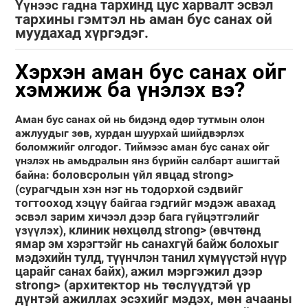
тархинд цус харвалт
эсвэл
Үүнээс гадна
тархины гэмтэл нь
аман бус санах ой
муудахад хүргэдэг.
Хэрхэн аман бус санах ойг
хэмжиж ба үнэлэх вэ?
Аман бус санах ой нь бидэнд өдөр тутмын олон
ажлуудыг зөв, хурдан шуурхай шийдвэрлэх
боломжийг олгодог. Тиймээс аман бус санах ойг
үнэлэх нь амьдралын янз бүрийн салбарт ашигтай
боловсролын үйл явцад strong>
байна:
(сурагчдын хэн нэг нь тодорхой сэдвийг
тогтооход хэцүү байгаа гэдгийг мэдэж авахад
эсвэл зарим хичээл дээр бага гүйцэтгэлийг
клиник нөхцөлд strong> (өвчтөнд
үзүүлэх),
ямар эм хэрэгтэйг нь санахгүй байж болохыг
мэдэхийн тулд, түүнчлэн танил хүмүүстэй нүүр
царайг санах байх),
ажил мэргэжил дээр
strong> (архитектор нь төслүүдтэй үр
дүнтэй ажиллах эсэхийг мэдэх, мөн ачааны