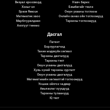
Визуал кроссворд
Навч барих
Хосыг ол
Бөмбөгийг тэслэ
Space Rescue
Оюун ухааны тоглоом
Математик хаос
Онлайн санах ойн тоглоомууд
Марбл-уралдаан
Тархины тоглоомууд
Аялгуут теннис
Дасгал
Патент
Борлуулагчид
Танин мэдэхүйн хөгжил
Тархины дасгалууд
Тархины тест
Оюун ухааны дасгалууд
Хувь хүний ​​тархины сургалт
Оюун ухааны дасгалууд
Математикийн хөгжилтэй тоглоомууд
Уншиж ойлгох чадвар
Авьяаслаг хүүхдүүд
Тархины тулаанууд
IQ тест