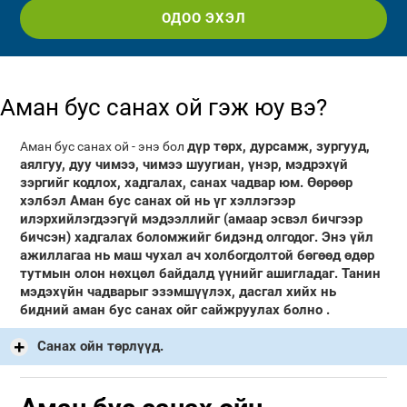
ОДОО ЭХЭЛ
Аман бус санах ой гэж юу вэ?
дүр төрх, дурсамж, зургууд,
Аман бус санах ой - энэ бол
аялгуу, дуу чимээ, чимээ шуугиан, үнэр, мэдрэхүй
зэргийг кодлох, хадгалах, санах чадвар юм.
Өөрөөр
хэлбэл Аман бус санах ой нь үг хэллэгээр
илэрхийлэгдээгүй мэдээллийг (амаар эсвэл бичгээр
бичсэн) хадгалах боломжийг бидэнд олгодог. Энэ үйл
ажиллагаа нь маш чухал ач холбогдолтой бөгөөд өдөр
тутмын олон нөхцөл байдалд үүнийг ашигладаг.
Танин
мэдэхүйн чадварыг эзэмшүүлэх, дасгал хийх нь
бидний аман бус санах ойг сайжруулах болно
.
Санах ойн төрлүүд.