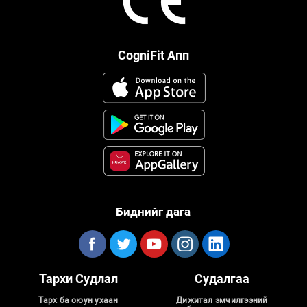
CogniFit Апп
Биднийг дага
Тархи Судлал
Судалгаа
Тарх ба оюун ухаан
Дижитал эмчилгээний