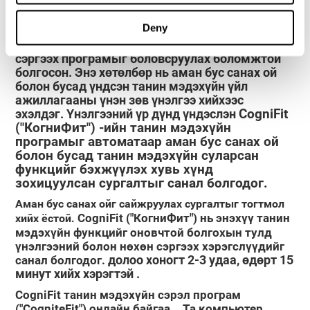
хатан чанарыг судлах, neurogenesis үйл явцыг
судлах чиглэлээр мэргэшсэн туршлагатай баг
Deny
хувь хүн бүрт, хэрэглэгч
ажилладаг. Энэ нь
бүрийн хэрэгцээнд тохирсон танин мэдэхүйг
сэргээх програмыг
боловсруулах боломжтой
болгосон. Энэ хөтөлбөр нь аман бус санах ой
болон бусад үндсэн танин мэдэхүйн үйл
ажиллагааны үнэн зөв үнэлгээ хийхээс
эхэлдэг. Үнэлгээний үр дүнд үндэслэн
CogniFit
("КогниФит")
-ийн танин мэдэхүйн
програмыг автоматаар аман бус санах ой
болон бусад танин мэдэхүйн суларсан
функцийг бэхжүүлэх хувь хүнд
зохицуулсан сургалтыг санал болгодог.
Аман бус санах ойг сайжруулах сургалтыг тогтмол
CogniFit ("КогниФит")
нь энэхүү танин
хийх ёстой.
мэдэхүйн функцийг оновчтой болгохын тулд
үнэлгээний болон нөхөн сэргээх хэрэгслүүдийг
долоо хоногт 2-3 удаа, өдөрт 15
санал болгодог.
минут хийх хэрэгтэй
.
CogniFit танин мэдэхүйн сэрэл програм
("CogniteFit") онлайн байгаа.
. Та компьютер