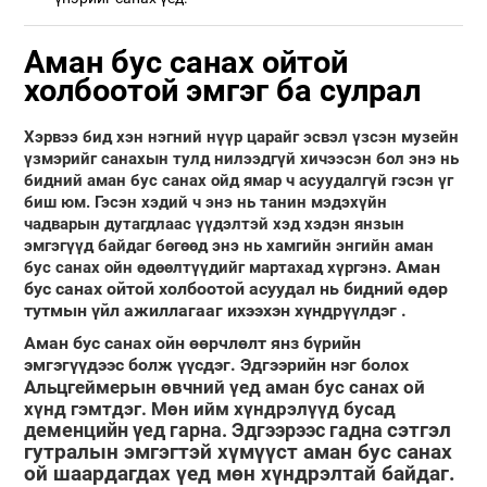
Аман бус санах ойтой
холбоотой эмгэг ба сулрал
Хэрвээ бид хэн нэгний нүүр царайг эсвэл үзсэн музейн
үзмэрийг санахын тулд нилээдгүй хичээсэн бол энэ нь
бидний аман бус санах ойд ямар ч асуудалгүй гэсэн үг
биш юм. Гэсэн хэдий ч энэ нь танин мэдэхүйн
чадварын дутагдлаас үүдэлтэй хэд хэдэн янзын
эмгэгүүд байдаг бөгөөд энэ нь хамгийн энгийн аман
Аман
бус санах ойн өдөөлтүүдийг мартахад хүргэнэ.
бус санах ойтой холбоотой асуудал нь бидний өдөр
тутмын үйл ажиллагааг ихээхэн хүндрүүлдэг
.
Аман бус санах ойн өөрчлөлт янз бүрийн
эмгэгүүдээс болж үүсдэг. Эдгээрийн нэг болох
Альцгеймерын өвчний үед
аман бус санах ой
хүнд гэмтдэг. Мөн ийм хүндрэлүүд бусад
деменцийн
үед гарна. Эдгээрээс гадна
сэтгэл
гутралын
эмгэгтэй хүмүүст аман бус санах
ой шаардагдах үед мөн хүндрэлтай байдаг.