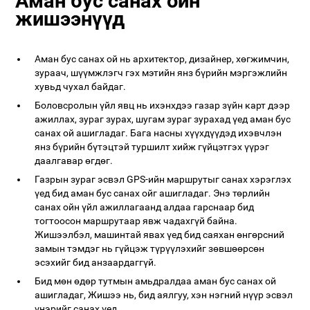
Аман бус санах ойн
жишээнүүд
Аман бус санах ой нь архитектор, дизайнер, хөгжимчин,
зураач, шүүмжлэгч гэх мэтийн янз бүрийн мэргэжлийн
хувьд чухал байдаг.
Боловсролын үйл явц нь ихэнхдээ газар зүйн карт дээр
ажиллах, зураг зурах, шугам зураг зурахад үед аман бус
санах ой ашигладаг. Бага насны хүүхдүүдэд ихэвчлэн
янз бүрийн бүтэцтэй туршилт хийж гүйцэтгэх үүрэг
даалгавар өгдөг.
Газрын зураг эсвэл GPS-ийн маршрутыг санах хэрэглэх
үед бид аман бус санах ойг ашигладаг. Энэ төрлийн
санах ойн үйл ажиллагаанд алдаа гарснаар бид
тогтоосон маршрутаар явж чадахгүй байна.
Жишээлбэл, машинтай явах үед бид саяхан өнгөрсний
замын тэмдэг нь гүйцэж түрүүлэхийг зөвшөөрсөн
эсэхийг бид анзаардаггүй.
Бид мөн өдөр тутмын амьдралдаа аман бус санах ой
ашигладаг, Жишээ нь, бид аялгуу, хэн нэгний нүүр эсвэл
үнэрийг санах үед.