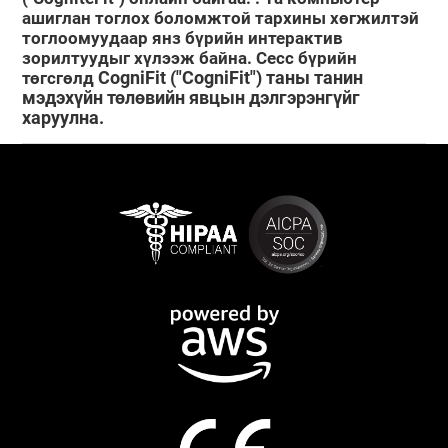
ашиглан тоглох боломжтой тархины хөгжилтэй
тоглоомуудаар янз бүрийн интерактив
зорилтуудыг хүлээж байна. Сесс бүрийн
CogniFit ("CogniFit") таны танин
төгсгөлд
мэдэхүйн төлөвийн явцын дэлгэрэнгүйг
харуулна.