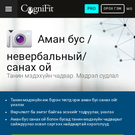
PRO
ОРОХ ГЭЖ
МОН
ХЭЛ
Аман бус /
невербальный/
санах ой
Танин мэдэхүйн чадвар. Мэдрэл судлал
Танин мэдэхүйн иж бүрэн тестд орж аман бус санах ойг
үнэлэх
Өөрчлөлт ба эмгэг байгаа эсэхийг тодруулах, үнэлэх
Аман бус санах ой болон бусад танин мэдэхүйн чадварыг
сайжруулах эсвэл сэргээх найдвартай хэрэгслүүд