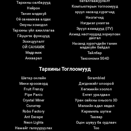
баталгаажуулалт
Тархины салбарууд
Компьютерын тоглоомууд
Нейрон
эрүүл насанд хүрэгчид
Танин мэдэхүй
Нисгэгчид
Ой санамжаа алдах
Нэгдмэл үнэлгээ
Оюуны хомсдол
Эрүүл ахмадууд (iTV)
Тархины үйл ажиллагаа
Ахмад настнуудад зориулсан
Гйүцэгэх функцүүд
дасгал
Зохицуулалт
Насанд хүрэгчдийн танин
ОЙ САНАМЖ
мэдэхүйн байдал
Мэдрэмж
Тайлбар
Анхаарал
Таксономи SG4D
Тархины Тоглоомууд
Шатар онлайн
Scrambled
Мини кроссворд
Дэгдээхэйг олоорой
Fruit Frenzy
Хөгжмийн хослол
Pipe Panic
Eнгөт уралдаан
Crystal Miner
Уран сайхны оньсого 3D
Солитер
Мэлхийн адал явдал
Robo Factory
Карамель шугам
Ant Escape
Таавар
Neon Lights
Оцон шувуу ба судлаач
Намайг галзууруулах
Тоо