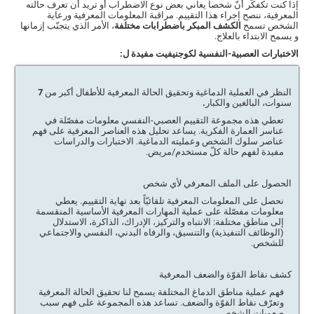
إذا كنت تكفكّر أنّ شخصاً يعاني بعض نوع الاضطراب أو تريد أن تعرف حالته
المعرفية، ننصح إجراء هذا التقييم. مراقبة المعلومات المعرفية ورعاية
الشخص تسمح
الكشف المبكر باضطرابات مختلفة
، الأمر الذي يتجنّب إزمانها
و يسمح الابتداء بالعلاج.
الاختبارات العصبية-النفسية لكوجنيفيت مفيدة ل:
النظر في العملية الدماغية وتحقيق الحالة المعرفية للأطفال أكبر من 7
سنوات، البالغين والكبار.
تعطي هذه مجموعة التقييم العصبي-النفسي معلومات مفصّلة في
عناسر العمارة الفكرية. يساعد تحليل هذه العناصر المعرفية على فهم
عناصر سلوك الشخص وعمليته الدماغية. الاختبارات والدراسات
مفيدة لفهم حالة كلّ مستخدم/مريض.
الحصول على الملف المعرفي لأي شخص
نحصل على المعلومات المعرفية تلقائيّاً بعد نهاية التقييم. يعطي
معلومات مفصّلة على عملية المهارات المعرفية الأساسية المنقسمة
إلى مناطق مختلفة: الانتباه والتركيز، الإدراك، الذاكرة، الاستدلال
(الوظائف التنفيذية) والتنسيق، والرفاه البدني، النفسي والاجتماعي
للشخص.
كشف نقاط القوّة والضعف المعرفية
فهم عملية مناطق الدماغ المختلفة يسمح لنا تحقيق الحالة المعرفية
وتعرّف نقاط القوّة والضعف. تساعد هذه المجموعة على فهم سبب
صعوبات الشخص.