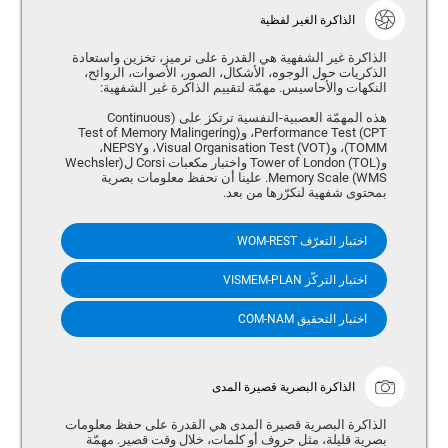
الذاكرة الغير لفظية
الذاكرة غير الشفهية هي القدرة على ترميز، تخزين واستعادة
الذكريات حول الوجوه، الأشكال، الصور، الأصوات، الروائح،
النكهات والأحاسيس. مهمّة لتقييم الذاكرة غير الشفهية:
هذه المهمّة العصبية-النفسية ترتكز على (Continuous
Performance Test (CPT، و(Test of Memory Malingering
(TOMM، و(Visual Organisation Test (VOT، وNEPSY،
و(Tower of London (TOL واختبار مكعبات Corsi ل(Wechsler
Memory Scale (WMS. علينا أن نحفظ معلومات بصرية
بمحتوى شفهية لنكرّرها من بعد.
اختبار التعرّف WOM-REST
اختبار التركّز VISMEM-PLAN
اختبار التحقيق COM-NAM
الذاكرة البصرية قصيرة المدى
الذاكرة البصرية قصيرة المدى هي القدرة على حفظ معلومات
بصرية قليلة، مثل حروف أو كلمات، خلال وقت قصير. مهمّة