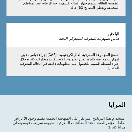
النفسية للعائلة. يسمح جهاز النتائج كشف درجة الرعاية عند المناطق
المختلفة ويعطي النصائح لكلّ حالة.
الباحثين
قياس المهارات المعرفية لمشاركي البحث.
تسمح المجموعة المعرفية العامّ لكوجنيفيت (CAB) إجراء قياس دقيق
لمهارات معرفية كثيرة. تعتبر تكنولوجيا كوجنيفيت متغيّرات كثيرة خلال
إجراء أنشطة التقييم للحصول على معلومات دقيقة في الحالة المعرفية
للمشارك.
المزايا
استخدام هذا البرنامج المرتكز على المنهجية العلمية تقييم وجود الأعراض،
نقاط القوّة والضعف عند المعالجات المعرفية بطريقة سريعة دقيقة يعطي
مزايا كثيرة: