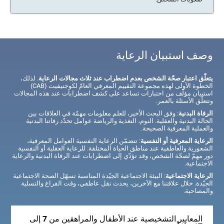
وصف استبيان الرعاية
يتعلّق اعتبار صحّة الشخص بعدم اضطراب عند ثلاث مجالات الرعاية
. لذلك،
الخطوة الأولى لهذه مجموعة التقييم المعرفي العامّ لكوجنيفيت (CAB)
استبيان مؤلّف من اختبارات تساعد على كشف اضطرابات عند هذه المجالات
وتتعلّق الأسئلة بالعمر.
الرفاة البدنية
: وفق البحث الأخير، للعلم معلومات مهمّة في العلاقات بين
الحالة البدنية والعقلية. النوم، التغذية والرياضة عوامل تحدّد رفاتنا البدنية
والعملية المعرفية الصحيحة.
الرعاية المعرفية أو النفسية
: تتضمّن الرعاية النفسية العوامل المعرفية،
الشعورية والعاطفية عند مناطق الحياة المختلفة. للرعاية العقلية أو النفسية
دور مهمّ لصحّة الشخص، وقد تؤدّي إلى اضطرابات عند الرفاة البدنية والرعاية
الاجتماعية.
الرعاية الاجتماعية
: البيئة الاجتماعية الجيّدة المناسبة تسهّل الصحة الاجتماعية
الجيّدة. خلال علاقتنا مع الآخرين، يحدث نقل عاطفي، وقت الفراغ والتسلية
والمصاحبة.
المعايير التشخيصية عند الأطفال والمراهقين من 7 إلى