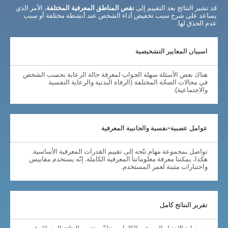
قد تشير النتائج بعد التقييم إلى
نقص المناطق المعرفية المختلفة
، الأمر الذي
يساعد على شرح سبب تخفيض أداء الشخص عند أنشطة مختلفة أو سبب
عدم الحذق لها.
اسبيان المعايير التشخيصية
هناك بعض الأسئلة سهلة الجواب لمعرفة حالة الرعاية بحسب الشخص
في مجالات الصحّة المختلفة (الرفاة البدنية والرعاية النفسية
والاجتماعية).
عوامل عصبية-نفسية والجانبية المعرفية
تواصل بمجموعة مهام تتّجه إلى تقييم القدرات المعرفية الأساسية.
هكذا، يمكننا معرفة معلوماتنا المعرفية الكاملة. إنّه يستخدم مقاييس
واختبارات مثبتة لعمر المستخدم.
تقرير النتائج كامل