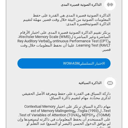
الذاكرة الصوتية قصيرة المدى
الذاكرة الصوتية قصيرة المدى هي القدرة على حفظ
المعلومات الصوتية من البيئة خلال وقت قصير. مهمّة لتقييم
الذاكرة الصوتيةقصيرة المدى:
يرتكز تقييم الذاكرة الصوتية قصيرة المدى على اختبار الأرقام
المباشرة وغير المباشرة ل(Wechsler Memory Scale (WMS،
وontinuous Performance Test (CPT) و(Rey Auditory Verbal
Learning Test (RAVLT. علينا أن نحفظ المعلومات خلال وقت
قصير.
الاختبار التسلسليWOM-ASM
الذاكرة السياقية
ذاركة السياق هي القدرة على حفظ ومعرفة الأصل الحقيقي
لذكرى محدّدة. مهام لتقييم ذاكرة السياق:
مهام ذاكرة السياق ترتكز على اختبار Contextual Memory
Test، ل(Toglia (1993، وest of Memory Malingering
(TOMM)، وNEPSY و(Test of Variables of Attention (TOVA.
على المستخدم أن يحفظ المعلومات في ذاكرته ليستعيدها وإن
لم يوافق الدخول الحسي (البصر أو السمع) عند التعلّم أو
الاستعادة.