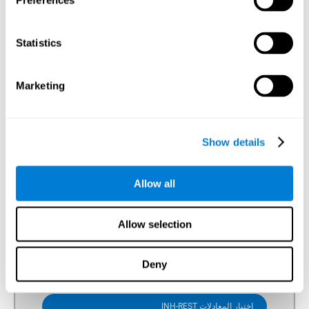
Preferences
Variables of Attention (TOVA و(Continuous Performance
Test (CPT. خلال هذه الأنشطة، تنشئ المحفزات الجواب
وعلينا أن نتمّ الكبت في اللحظة المناسبة.
Statistics
اختبار المعالجة REST-INH
اختبار التزامن DIAT-SHIF
Marketing
اختبار المعادلات INH-REST
Show details
التحديث
Allow all
المراقبة هي القدرة على مراقبة سلوكنا والقيام بالخطّة. مهام
لتقييم المراقبة. مهام كوجنيفيت التي تقايس المراقبة ترتكز
على اختبارات عصبية-نفسية مختلفة: اختبار Stroop، وNEPSY،
وTest of Malingering (Memory (TOMM، و(Test of
Allow selection
Variables of Attention (TOVA، وWisconsin Card Sorting
Test (WCST). لإجراء هذه اختبارات كوجنيفيت، علينا أن نحقّق
باستمرار إذا كانت أجوبتنا تطابق على ضرورات المهمة.
Deny
اختبار التزامن UPDA-SHIF
اختبار المعادلات INH-REST