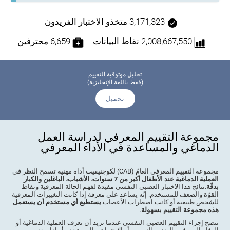
3,171,323 متخذو الاختبار الفريدون
2,008,667,550 نقاط البيانات
6,659 محترفين
تحليل موثوقية التقييم
(فقط باللغة الإنجليزية)
تحميل
مجموعة التقييم المعرفي لدراسة العمل
الدماغي والمساعدة في الأداء المعرفي
مجموعة التقييم المعرفي العامّ (CAB) لكوجنيفيت أداة مهنية تسمح النظر في
العملية الدماغية عند الأطفال أكبر من 7 سنوات، الأشباب، الباغلين والكبار
بدقّة
.نتائج هذا الاختبار العصبي-النفسي مفيدة لفهم الحالة المعرفية ونقاط
القوّة والضعف للمستخدم. إنّه يساعد على معرفة إذا كانت التغييرات المعرفية
للشخص طبيعية أو كانت اضطراب الأعصاب.
يستطيع أي مستخدم أن يستعمل
هذه مجموعة التقييم بسهولة
.
ننصح إجراء التقييم العصبي-النفسي عندما نريد أن نعرف العملية الدماغية أو