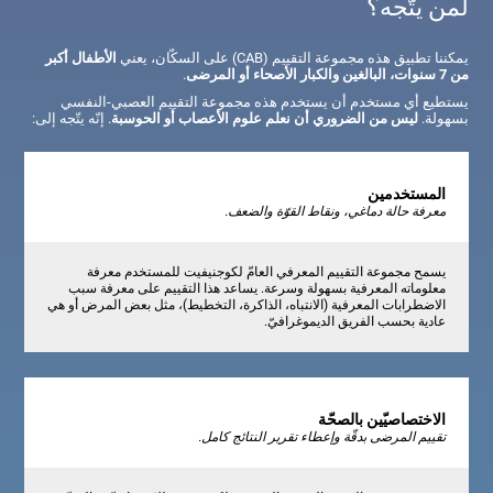
لمن يتّجه؟
يمكننا تطبيق هذه مجموعة التقييم (CAB) على السكّان، يعني
الأطفال أكبر
من 7 سنوات، البالغين والكبار الأصحاء أو المرضى
.
يستطيع أي مستخدم أن يستخدم هذه مجموعة التقييم العصبي-النفسي
بسهولة.
ليس من الضروري أن نعلم علوم الأعصاب أو الحوسبة
. إنّه يتّجه إلى:
المستخدمين
معرفة حالة دماغي، ونقاط القوّة والضعف.
يسمح مجموعة التقييم المعرفي العامّ لكوجنيفيت للمستخدم معرفة
معلوماته المعرفية بسهولة وسرعة. يساعد هذا التقييم على معرفة سبب
الاضطرابات المعرفية (الانتباه، الذاكرة، التخطيط)، مثل بعض المرض أو هي
عادية بحسب الفريق الديموغرافيّ.
الاختصاصيّين بالصحّة
تقييم المرضى بدقّة وإعطاء تقرير النتائج كامل.