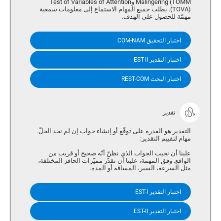
Malingering (TOMM وTest of Variables of Attention
(TOVA). يطلب جميع المهام الاستماع إلى معلومات سمعية
مهمّة للحصول على الهدف.
اختبار التحقيق COM-NAM
اختبار التقدير EST-II
اختبار البحث REST-COM
تقدير
التقدير هو القدرة على توقّع أو إنشاء جواب إن لم نجد الحلّ.
مهام لتقييم التقدير:
علينا أن نجيب الجواب الذي نظنّ أنّه صحيح أو قريب من
الواقع. وفق المهمة، علينا أن نقدّر مميّزات الحافز المختلفة،
مثل السرعة، السير، المسافة أو المدة.
اختبار التقدير EST-I
اختبار التقدير EST-II