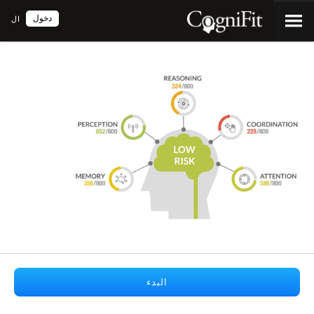
دخول
ال
البدء