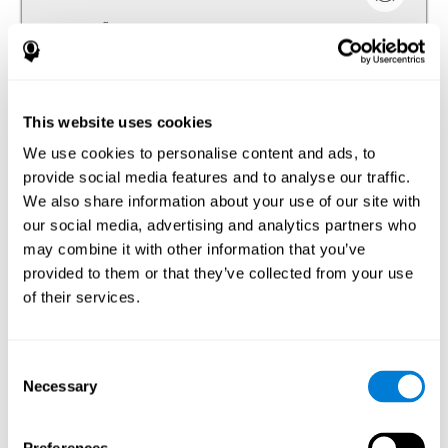
الانتباه المقسم هو القدرة على الانتباه للمحفزات في آن واحد.
هذه مهمة التقييم العصبي-النفسي ترتكز على اختبار Test
Stroop (Stroop, 1935). علينا أن نتمّ نشاطين في آن واحد،
الأمر الذي يطلب قسمة انتباهنا للجواب إلي النشاطين في آن
واحد.
This website uses cookies
اختبار التزامن DIAT-SHIF
We use cookies to personalise content and ads, to
provide social media features and to analyse our traffic.
We also share information about your use of our site with
تركيز الإنتباه
our social media, advertising and analytics partners who
الانتباه المركّز هو القدرة على تركّز انتباهنا في حافز، بصرف
may combine it with other information that you’ve
النظر عن الوقت. مهام لتقييم الانتباه المركّز:
provided to them or that they’ve collected from your use
of their services.
اختبار السرعة REST-HECOOR
Consent
الكبت
Necessary
Selection
الكبت هو القدرة على مراقبة الأجوبة التلقائيّة وإنشاء أجوبة
مراقبة بالانتباه والاستدلال. مهام لتقييم الكبت: مهام تقييم
الكبت لكوجنيفيت ترتكز على اختبار Stroop، و(Test of