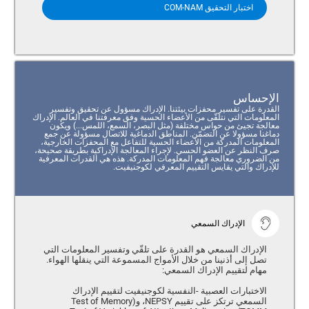
اختبار التحقيق COM-NAM
الإحساس
القدرة على تفسير محفزات بيئتنا. الإدراك مسؤول عن تحقيق وتفسير
المعلومات التي نتلقّى من الأعضاء الحسية وفق معرفتنا في العالم. الإدراك
معالجة تجيئ من حواس مختلفة (مثل البصر، السمع، اللمس...) ويكون
دماغنا مسؤولا عن التضمّن. المناطق الدماغية للاتصال مسؤولة عن جمع
المعلومات المدركة من الأعضاء الحسية للتفاعل مع المحفزات الخارجية،
صرف النظر عن العضو الحسي. لإجراء المعالجة الإدراكية بطريقة صحيحة،
من الضروري معالجة فهم المعلومات المدركة. هذه هي القدرات المعرفية
للإدراك والتي يقايس التقييم المعرفي لكوجنيفيت.
الإدراك السمعي
الإدراك السمعي هو القدرة على تلقّي وتفسير المعلومات التي
تصل إلى أذنينا من خلال الأمواج المسموعة التي ينقلها الهواء.
مهام لتقييم الإدراك السمعي:
الاختبارات العصبية -النفسية لكوجنيفيت لتقييم الإدراك
السمعي ترتكز على تقييم NEPSY، و(Test of Memory