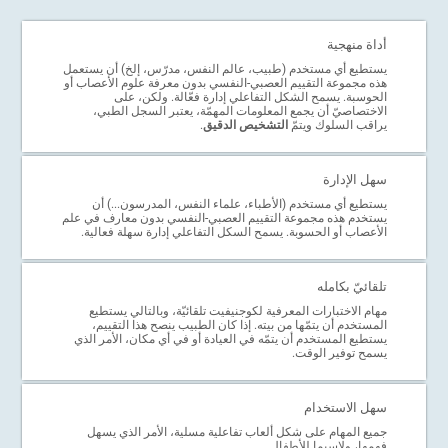
أداة منهجية
يستطيع أي مستخدم (طبيب، عالم النفس، مدرّس، إلخ) أن يستعمل
هذه مجموعة التقييم العصبي-النفسي بدون معرفة علوم الأعصاب أو
الحوسبة. يسمح الشكل التفاعلي إدارة فعّالة. ولكن، على
الاختصاصيّ أن يجمع المعلومات المهمّة، يعتبر السجل الطبي،
يراقب السلوك ويتمّ
التشخيص الدقيق
.
سهل الإدارة
يستطيع أي مستخدم (الأطباء، علماء النفس، المدرسون...) أن
يستخدم هذه مجموعة التقييم العصبي-النفسي بدون معارف في علم
الأعصاب أو الحسوبة. يسمح السكل التفاعلي إدارة سهلة فعالية.
تلقائيّ بكامله
مهام الاختبارات المعرفية لكوجنيفيت تلقائيّة، وبالتالي يستطيع
المستخدم أن يتمّها من بيته. إذا كان الطبيب ينصح هذا التقييم،
يستطيع المستخدم أن يتمّه في العيادة أو في أي مكان، الأمر الذي
يسمح توفير الوقت.
سهل الاستخدام
جميع المهام على شكل ألعاب تفاعلية مسلية، الأمر الذي يسهل
فهمها، ولاسيما للأطفال.