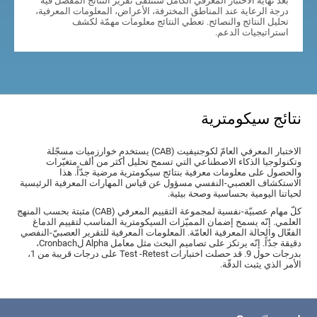
بعد نهاية الاختبار المعرفي الكامل سنتلقّى تقرير النتائج المفصّل فيه
درجة الرعاية عند المناطق المخترفة، الأعراض، المعلومات المعرفية،
تحليل النتائج والنصائح. تعطي النتائج معلومات مهمّة لكشف
استراتيجيات الدعم.
نتائج سيكومترية
الاختبار المعرفي العامّ لكوجنيفيت (CAB) يستخدم خوارزميات مسجّلة
وتكنولوجيا الذكاء الاصطناعي التي تسمح تحليل أكثر من ألف متغيّرات
والحصول على معلومات معرفية بنتائج سيكومترية مرضية جدّاً. هذا
الاستكشاف العصبي-النفسي مسؤول عن قياس المهارات المعرفية الرئيسية
لحياتنا اليومية بحساسية وصحة بيئية.
كلّ مهام عصبيّة-نفسية لمجموعة التقييم المعرفي (CAB) مثبتة بحسب المنهج
العلمي. إنّه يسمح إضمان المميّزات السيكومترية المناسب لتقييم الدماغ
الفعّال والحالة المعرفية العامّة. المعلومات المعرفية للتقرير العصبيّ-النفصي
دقيقة جدّاً. إنّه يرتكز على تصاميم البحث مثل معامل Alpha لCronbach،
بدرجات حول 9. قد حصلت اختبارات Test -Retest على درجات قريبة من 1،
الأمر الذي يثبت الدقّة.