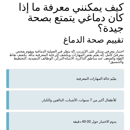
كيف يمكنني معرفة ما إذا
كان دماغي يتمتع بصحة
جيدة؟
تقييم صحة الدماغ
اختبار معرفي مبتكر على الإنترنت. إنّه ينظر في العملية الدماغية ويقوم بفحص
معرفيّ كامل. إنّه يقيّم بعض المهارات ويكشف الرعاية المعرفية بدقّة. يكشف نقاط
القوّة والضعف عند مناطق الذاكرة، الانتباه-التركّز، الوظائف التنفيذية، التخطيط
والتنسيق*.
يقيّم حالة المهارات المعرفية
للأطفال أكبر من 7 سنوات، الأشباب، البالغين والكبار.
يدوم الاختبار حول 30-40 دقيقة