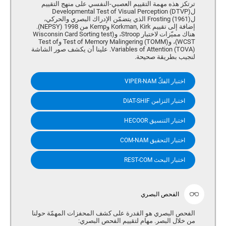
ترتكز هذه مهمة التقييم العصبي-النفسي على منهج التقييم
لDevelopmental Test of Visual Perception (DTVP)
ل(Frosting (1961 الذي يتضمّن الإدراك البصري والحركي،
إضافة إلى تقييم Korkman, Kirk وKemp من 1998 (NEPSY).
هناك مميّزات لاختبار Stroop، و(Wisconsin Card Sorting test
(WCST، و(Test of Memory Malingering (TOMM وTest of
Variables of Attention (TOVA). علينا أن يكشف صور الشاشة
لنجيب بطريقة صحيحة.
اختبار الفكّ VIPER-NAM
اختبار التزامن DIAT-SHIF
اختبار التنسيق HECOOR
اختبار التحقيق COM-NAM
اختبار البحث REST-COM
الفحص البصري
الفحص البصري هو القدرة على كشف المحفزات المهمّة حولنا
من خلال البصر. مهام لتقييم الفحص البصري: