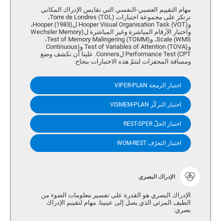
مهام التقييم العصبي-النفسي التي تقايس الإدراك المكاني
ترتكز على مجموعة اختبارات (Torre de Londres (TOL،
و(Hooper Visual Organisation Task (VOT ل(Hooper (1983،
واختبار الأرقام المباشرة وغير المباشرة ل(Wechsler Memory
Scale (WMS، و(Test of Memory Malingering (TOMM،
و(Test of Variables of Attention (TOVA و(Continuous
Performance Test (CPT لConners. علينا أن نكشف وضع
ومسافة المحفزات لنتمّ هذه الاختبارات بنجاح.
اختبار الرمجة VIPER-PLAN
اختبار التركّز VISMEM-PLAN
اختبار الحلّ REST-SPER
اختبار التعرّف WOM-REST
الإدراك البصري
الإدراك البصري هو القدرة على تفسير معلومات الضوء من
الطيف المرئي الذي يصل إلى عينينا. مهام لتقييم الإدراك
بصري: