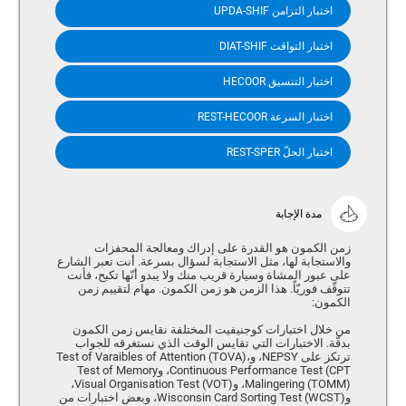
اختبار التزامن UPDA-SHIF
اختبار التواقت DIAT-SHIF
اختبار التنسيق HECOOR
اختبار السرعة REST-HECOOR
اختبار الحلّ REST-SPER
مدة الإجابة
زمن الكمون هو القدرة على إدراك ومعالجة المحفزات
والاستجابة لها، مثل الاستجابة لسؤال بسرعة. أنت تعبر الشارع
على عبور المشاة وسيارة قريب منك ولا يبدو أنّها تكبح، فأنت
تتوقّف فوريّاً. هذا الزمن هو زمن الكمون. مهام لتقييم زمن
الكمون:
من خلال اختبارات كوجنيفيت المختلفة نقايس زمن الكمون
بدقّة. الاختبارات التي تقايس الوقت الذي نستغرقه للجواب
ترتكز على NEPSY، وTest of Varaibles of Attention (TOVA)،
Continuous Performance Test (CPT، وTest of Memory
Malingering (TOMM)، و(Visual Organisation Test (VOT،
وWisconsin Card Sorting Test (WCST)، وبعض اختبارات من