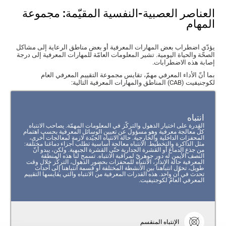
العناصر العصبية-النفسية المقيّمة: مجموعة
المهام
يؤدّي اضطراب بعض المهارات المعرفية أو بعض مناطق الرعاية إلى مشاكل
الصحّة والحياة اليومية. تشير المعلومات العامّة للمهارات المعرفية إلى درجة
إصابة هذه الاضطرابات.
بما أنّ الأداء المعرفي مهمّ، تقايس مجموعة التقييم المعرفي العام
لكوجنيفيت (CAB) المناطق والمهارات المعرفية التالية:
انتباه
القدرة على اختيار الذهول والتركّز في المعلومات المهمّة. يصاحب الانتباه
كلّ معالجة معرفية وهو مسؤول عن تعيين الوسائل المعرفية بحسب اهتمام
المحفزات الداخلية والخارجية. حالة الانتباه الجيّدة لازمة لمعالجات أخرى،
مثل الذاكرة والتخطيط. الانتباه معالجة أساسية تطلب أجزاء دماغنا مختلفة:
من جذع الدماغ أو القشرة الجدارية حتّى القشرة الجبهية. ولكن، يبدو أنّ
النصف الأيمن له دور جوهريّ لمراقبة الانتباه. تسمح لنا هذه المنطقة
المعرفية حالة الإنذار، الانتباه للمحفزات بحضور الذهول، التركّز خلال وقت
طويل، تحوّل انتباهنا بين الأنشطة المختلفة أو قسمة انتباهنا إلى أحداث
تحدث في آن واحد. هذه القدرات المعرفية من الانتباه والتي يقايسها التقييم
المعرفي العامّ لكوجنيفيت.
الإنتباه المنقسم