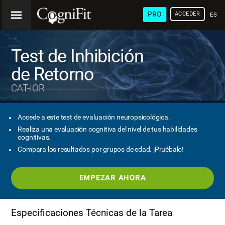
PRO
ACCEDER
ESP
Test de Inhibición
de Retorno
CAT-IOR
Accede a este test de evaluación neuropsicológica.
Realiza una evaluación cognitiva del nivel de tus habilidades
cognitivas.
Compara los resultados por grupos de edad. ¡Pruébalo!
EMPEZAR AHORA
Especificaciones Técnicas de la Tarea