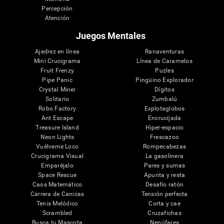
Percepción
Atención
Juegos Mentales
Ajedrez en línea
Ranaventuras
Mini Crucigrama
Línea de Caramelos
Fruit Frenzy
Puzles
Pipe Panic
Pingüino Explorador
Crystal Miner
Dígitos
Solitario
Zumbalú
Robo Factory
Explotaglobos
Ant Escape
Encrucijada
Treasure Island
Hiper-espacio
Neon Lights
Frescazoo
Vuélveme Loco
Rompecabezas
Crucigrama Visual
La gasolinera
Emparéjalo
Pares y sumas
Space Rescue
Apunta y resta
Caos Matemático
Desafío ratón
Carrera de Canicas
Tensión perfecta
Tenis Melódico
Corta y cae
Scrambled
Cruzafichas
Busca tu Mascota
Nenúfares