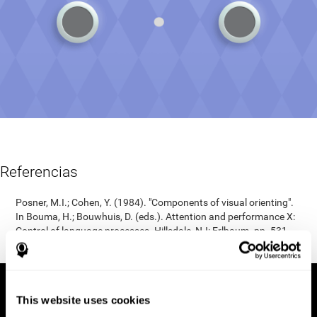
Referencias
Posner, M.I.; Cohen, Y. (1984). "Components of visual orienting".
In Bouma, H.; Bouwhuis, D. (eds.). Attention and performance X:
Control of language processes. Hillsdale, NJ: Erlbaum. pp. 531–
56.
This website uses cookies