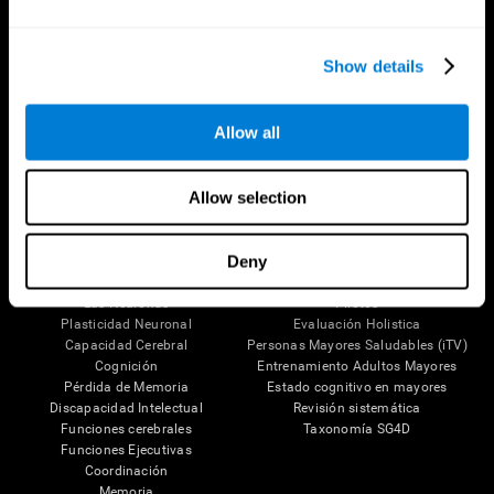
Show details
Síguenos en
Allow all
Allow selection
Tu Cerebro
Investigación
El Cerebro Humano
Validación de las Terapias Digitales
Deny
Mente y Cerebro
Juegos de Ordenador
Partes del cerebro
Adultos Sanos
Las Neuronas
Pilotos
Plasticidad Neuronal
Evaluación Holistica
Capacidad Cerebral
Personas Mayores Saludables (iTV)
Cognición
Entrenamiento Adultos Mayores
Pérdida de Memoria
Estado cognitivo en mayores
Discapacidad Intelectual
Revisión sistemática
Funciones cerebrales
Taxonomía SG4D
Funciones Ejecutivas
Coordinación
Memoria