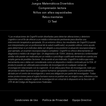
Juegos Matemáticos Divertidos
Comprensión lectora
Niños con altas capacidades
Retos mentales
CI Test
* Las evaluaciones de CogniFit están diseñadas para detectar alteraciones y deterioro
cognitivo con el fin de ofrecer a un médico información pertinente para diseñar una
intervención terapéutica apropiada. En un entorno clínico, los resultados de CogniFit (cuando
son interpretados por un profesional de la salud cualificado), se pueden utilizar como ayuda
para determinar si un individuo debe ser dirigido a una posterior evaluación neuropsicológica
(por ejemplo, un examen neuropsicológico completo). CogniFit no ofrece directamente un
diagnóstico médico de ningún tipo. Un diagnóstico de TDAH, dislexia, demencia o enfermedad
similar sólo puede ser realizada por un médico o psicólogo cualificado teniendo en cuenta una
amplia gama de posibles factores. De acuerdo al uso indicado, CogniFit no indica que esta
herramienta sea o deba ser considerada como un dispositivo médico certicado por la FDA. El
producto puede ser utilizado para estudios de investigación en cualquier campo de
investigación relacionado con la cognición. Si se utiliza para fines de investigación, todo uso
del producto debe hacerse en los sujetos humanos apropiados conforme al procedimiento
dictado por el centro de investigación y será una obligación por parte del investigador. Todas
estas protecciones para el sujeto humano nunca no podrán ser, en ningún caso, inferiores a las
requeridas para cualquier sujeto de investigación en virtud de lo dispuesto en la Sección 45
CFR 46 del Código de Regulaciones Federales.
Condiciones de Uso
Política de Privacidad
Equipo Directivo