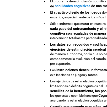
El programa de estimulación cognitiva 
habilidades cognitivas
de una ma
de
atractivo diseño de los juegos
El
de 
usuarios, especialmente de los niños,
Sólo tendremos que entrar en nuestra
cada paso del entrenamiento y el ni
cognitiva son reguladas de manera 
intervención totalmente personalizada
Los datos son recogidos y codifica
ejercicios de estimulación cerebral
de manera autónoma, por lo que no nec
cómodamente la evolución del estado c
por separado.
instrucciones tienen un formato
Las
explicaciones de juegos y tareas.
Los ejercicios de estimulación cognitiv
limitaciones o déficits cognitivos del u
sencillez de la herramienta, los po
Cogni
los que está disponible hace que
acercando la estimulación cognitiva a 
pensado para niños, ad
CogniFit está