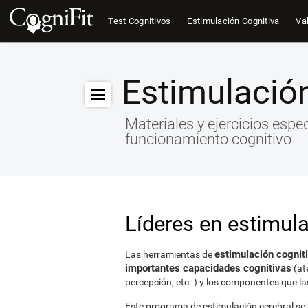
Test Cognitivos
Estimulación Cognitiva
Val
Estimulación
Materiales y ejercicios espe
funcionamiento cognitivo
Líderes en estimula
estimulación cogniti
Las herramientas de
importantes capacidades cognitivas
(at
percepción, etc. ) y los componentes que la
Este programa de estimulación cerebral se b