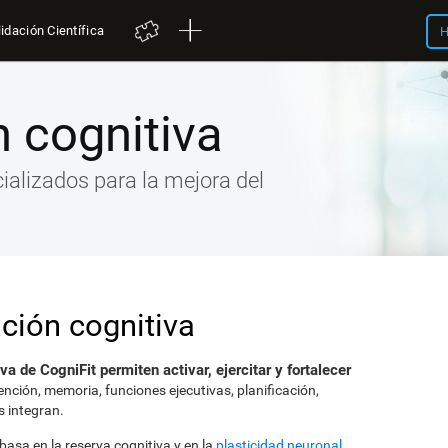
idación Científica
H
 cognitiva
cializados para la mejora del
ción cognitiva
va de CogniFit permiten activar, ejercitar y fortalecer
ención, memoria, funciones ejecutivas, planificación,
s integran.
asa en la reserva cognitiva y en la
plasticidad neuronal