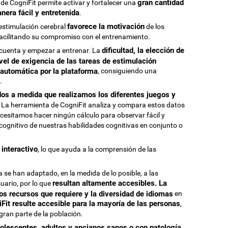
gran cantidad
de CogniFit permite activar y fortalecer una
nera fácil y entretenida
.
favorece la motivación
estimulación cerebral
de los
 facilitando su compromiso con el entrenamiento.
dificultad, la elección de
 cuenta y empezar a entrenar. La
vel de exigencia de las tareas de estimulación
automática por la plataforma
, consiguiendo una
.
dos a medida que realizamos los diferentes juegos y
. La herramienta de CogniFit analiza y compara estos datos
esitamos hacer ningún cálculo para observar fácil y
ognitivo de nuestras habilidades cognitivas en conjunto o
 interactivo
, lo que ayuda a la comprensión de las
a se han adaptado, en la medida de lo posible, a las
resultan altamente accesibles. La
suario, por lo que
cos recursos que requiere y la diversidad de idiomas
en
Fit resulte accesible para la mayoría de las personas
,
gran parte de la población.
olescentes, adultos y ancianos sanos o con patología
,