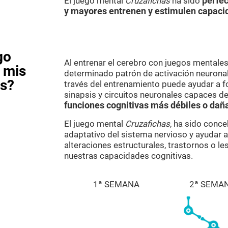
El juego mental
Cruzafichas
ha sido
perfec
y mayores entrenen y estimulen capaci
go
Al entrenar el cerebro con juegos mental
 mis
determinado patrón de activación neuronal.
as?
través del entrenamiento puede ayudar a f
sinapsis y circuitos neuronales capaces de
funciones cognitivas más débiles o dañ
El juego mental
Cruzafichas
, ha sido conce
adaptativo del sistema nervioso y ayudar 
alteraciones estructurales, trastornos o l
nuestras capacidades cognitivas.
1ª SEMANA
2ª SEMA