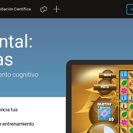
idación Científica
H
tal:
as
nto cognitivo
encia tus
de entrenamiento