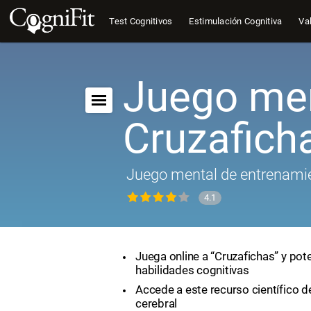
Test Cognitivos
Estimulación Cognitiva
Val
Juego men
Cruzafich
Juego mental de entrenamie
4.1
Juega online a “Cruzafichas” y pot
habilidades cognitivas
Accede a este recurso científico 
cerebral