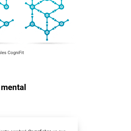
les CogniFit
 mental