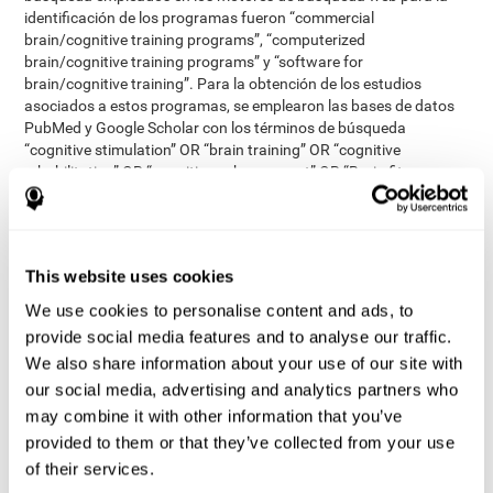
identificación de los programas fueron “commercial
brain/cognitive training programs”, “computerized
brain/cognitive training programs” y “software for
brain/cognitive training”. Para la obtención de los estudios
asociados a estos programas, se emplearon las bases de datos
PubMed y Google Scholar con los términos de búsqueda
“cognitive stimulation” OR “brain training” OR “cognitive
rehabilitation” OR “cognitive enhancement” OR “Brain fitness
software” OR “cognitive retention therapy” OR “computerized
cognitive behavioural therapy”. Estos términos se emplearon
tanto con el nombre de cada herramienta identificada, como sin
él. La búsqueda fue realizada en septiembre del 2015.
This website uses cookies
publicados en inglés, estar
Los estudios elegidos debían estar
We use cookies to personalise content and ads, to
revisados por pares, contener ensayos clínicos en personas
sanas mayores de 50 años y que se basasen en medidas
provide social media features and to analyse our traffic.
cognitivas
. Se excluyeron los abstracts de conferencias, otras
We also share information about your use of our site with
poblaciones que no fueran adultos mayores sanos, que
our social media, advertising and analytics partners who
incluyeran personas con demencia, que emplearan videojuegos o
may combine it with other information that you’ve
que la medida principal no fuera la cognitiva.
provided to them or that they’ve collected from your use
revisores independientes
Dos
comprobaron los títulos y los
of their services.
abstracts de los estudios relevantes. Se tuvo en cuenta