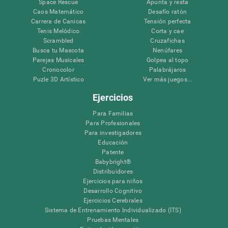
Space Rescue
Apunta y resta
Caos Matemático
Desafío ratón
Carrera de Canicas
Tensión perfecta
Tenis Melódico
Corta y cae
Scrambled
Cruzafichas
Busca tu Mascota
Nenúfares
Parejas Musicales
Golpea al topo
Cronocolor
Palabrájaros
Puzle 3D Artístico
Ver más juegos...
Ejercicios
Para Familias
Para Profesionales
Para investigadores
Educación
Patente
Babybright®
Distribuidores
Ejercicios para niños
Desarrollo Cognitivo
Ejercicios Cerebrales
Sistema de Entrenamiento Individualizado (ITS)
Pruebas Mentales