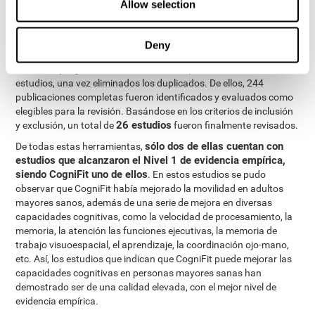
Allow selection
Tras toda la revisión, se identificaron un total de 32 programas
comercializados de entrenamiento cerebral, de los cuales 14
fueron excluidos por no estar dirigidos a la población de interés
Deny
para el estudio, o por aplicarse en un formato no computarizado.
18 programas
De los
restantes, se recopilaron un total de 7985
estudios, una vez eliminados los duplicados. De ellos, 244
publicaciones completas fueron identificados y evaluados como
elegibles para la revisión. Basándose en los criterios de inclusión
26 estudios
y exclusión, un total de
fueron finalmente revisados.
sólo dos de ellas cuentan con
De todas estas herramientas,
estudios que alcanzaron el Nivel 1 de evidencia empírica,
siendo CogniFit uno de ellos
. En estos estudios se pudo
observar que CogniFit había mejorado la movilidad en adultos
mayores sanos, además de una serie de mejora en diversas
capacidades cognitivas, como la velocidad de procesamiento, la
memoria, la atención las funciones ejecutivas, la memoria de
trabajo visuoespacial, el aprendizaje, la coordinación ojo-mano,
etc. Así, los estudios que indican que CogniFit puede mejorar las
capacidades cognitivas en personas mayores sanas han
demostrado ser de una calidad elevada, con el mejor nivel de
evidencia empírica.