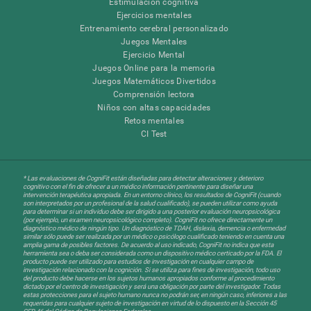
Estimulación cognitiva
Ejercicios mentales
Entrenamiento cerebral personalizado
Juegos Mentales
Ejercicio Mental
Juegos Online para la memoria
Juegos Matemáticos Divertidos
Comprensión lectora
Niños con altas capacidades
Retos mentales
CI Test
* Las evaluaciones de CogniFit están diseñadas para detectar alteraciones y deterioro
cognitivo con el fin de ofrecer a un médico información pertinente para diseñar una
intervención terapéutica apropiada. En un entorno clínico, los resultados de CogniFit (cuando
son interpretados por un profesional de la salud cualificado), se pueden utilizar como ayuda
para determinar si un individuo debe ser dirigido a una posterior evaluación neuropsicológica
(por ejemplo, un examen neuropsicológico completo). CogniFit no ofrece directamente un
diagnóstico médico de ningún tipo. Un diagnóstico de TDAH, dislexia, demencia o enfermedad
similar sólo puede ser realizada por un médico o psicólogo cualificado teniendo en cuenta una
amplia gama de posibles factores. De acuerdo al uso indicado, CogniFit no indica que esta
herramienta sea o deba ser considerada como un dispositivo médico certicado por la FDA. El
producto puede ser utilizado para estudios de investigación en cualquier campo de
investigación relacionado con la cognición. Si se utiliza para fines de investigación, todo uso
del producto debe hacerse en los sujetos humanos apropiados conforme al procedimiento
dictado por el centro de investigación y será una obligación por parte del investigador. Todas
estas protecciones para el sujeto humano nunca no podrán ser, en ningún caso, inferiores a las
requeridas para cualquier sujeto de investigación en virtud de lo dispuesto en la Sección 45