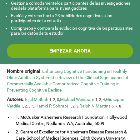
Gestiona cómodamente los participantes de las investigaciones
desde la plataforma para investigadores
Evalúa y entrena hasta 23 habilidades cognitivas a los
participantes de tu estudio
Comprueba y compara la evolución cognitiva de los participantes
para los datos de tu estudio
EMPEZAR AHORA
Nombre original
:
Enhancing Cognitive Functioning in Healthly
Older Adults: a Systematic Review of the Clinical Significance of
Commercially Available Computerized Cognitive Training in
Preventing Cognitive Decline
.
Autores
:
Tejal M Shah
,
Michael Weinborn
,
Giuseppe
1, 2, 3
1, 2, 4
Verdile
,
Hamid R Sohrabi
,
Ralph N Martins
.
1, 2, 3, 5
1, 2, 3
6, 7, 8
1. McCusker Alzheimer's Research Foundation, Hollywood
Medical Centre, Nedlands, WA, Australia, 6009.
2. Centre of Excellence for Alzheimer's Disease Research &
Care, School of Medical Sciences, Edith Cowan University,