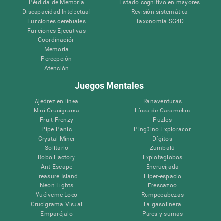
Pérdida de Memoria
Estado cognitivo en mayores
Discapacidad Intelectual
Revisión sistemática
Funciones cerebrales
Taxonomía SG4D
Funciones Ejecutivas
Coordinación
Memoria
Percepción
Atención
Juegos Mentales
Ajedrez en línea
Ranaventuras
Mini Crucigrama
Línea de Caramelos
Fruit Frenzy
Puzles
Pipe Panic
Pingüino Explorador
Crystal Miner
Dígitos
Solitario
Zumbalú
Robo Factory
Explotaglobos
Ant Escape
Encrucijada
Treasure Island
Hiper-espacio
Neon Lights
Frescazoo
Vuélveme Loco
Rompecabezas
Crucigrama Visual
La gasolinera
Emparéjalo
Pares y sumas