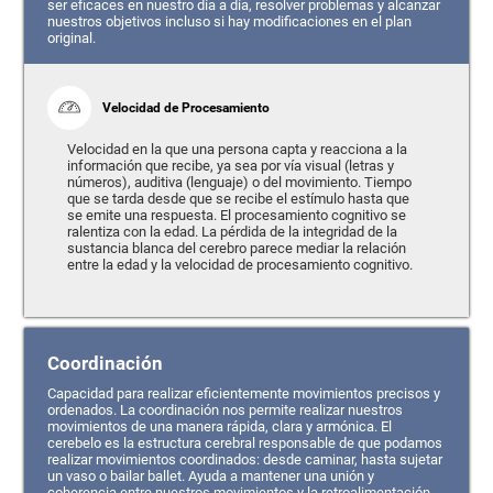
ser eficaces en nuestro día a día, resolver problemas y alcanzar
nuestros objetivos incluso si hay modificaciones en el plan
original.
Velocidad de Procesamiento
Velocidad en la que una persona capta y reacciona a la
información que recibe, ya sea por vía visual (letras y
números), auditiva (lenguaje) o del movimiento. Tiempo
que se tarda desde que se recibe el estímulo hasta que
se emite una respuesta. El procesamiento cognitivo se
ralentiza con la edad. La pérdida de la integridad de la
sustancia blanca del cerebro parece mediar la relación
entre la edad y la velocidad de procesamiento cognitivo.
Coordinación
Capacidad para realizar eficientemente movimientos precisos y
ordenados. La coordinación nos permite realizar nuestros
movimientos de una manera rápida, clara y armónica. El
cerebelo es la estructura cerebral responsable de que podamos
realizar movimientos coordinados: desde caminar, hasta sujetar
un vaso o bailar ballet. Ayuda a mantener una unión y
coherencia entre nuestros movimientos y la retroalimentación