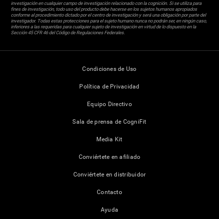
investigación en cualquier campo de investigación relacionado con la cognición. Si se utiliza para
fines de investigación, todo uso del producto debe hacerse en los sujetos humanos apropiados
conforme al procedimiento dictado por el centro de investigación y será una obligación por parte del
investigador. Todas estas protecciones para el sujeto humano nunca no podrán ser, en ningún caso,
inferiores a las requeridas para cualquier sujeto de investigación en virtud de lo dispuesto en la
Sección 45 CFR 46 del Código de Regulaciones Federales.
Condiciones de Uso
Política de Privacidad
Equipo Directivo
Sala de prensa de CogniFit
Media Kit
Conviértete en afiliado
Conviértete en distribuidor
Contacto
Ayuda