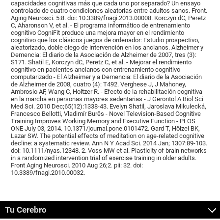
capacidades cognitivas más que cada uno por separado? Un ensayo
controlado de cuatro condiciones aleatorias entre adultos sanos. Front.
Aging Neurosci. 5:8. doi: 10.3389/fnagi.2013.00008. Korczyn dC, Peretz
C, Aharonson V, et al. - El programa informático de entrenamiento
cognitivo CogniFit produce una mejora mayor en el rendimiento
cognitivo que los clásicos juegos de ordenador: Estudio prospectivo,
aleatorizado, doble ciego de intervención en los ancianos. Alzheimer y
Demencia: El diario de la Asociación de Alzheimer de 2007, tres (3):
S171. Shatil E, Korczyn dC, Peretz C, et al. - Mejorar el rendimiento
cognitivo en pacientes ancianos con entrenamiento cognitivo
computarizado - El Alzheimer y a Demencia: El diario de la Asociación
de Alzheimer de 2008, cuatro (4): T492. Verghese J, J Mahoney,
Ambrosio AF, Wang C, Holtzer R. - Efecto de la rehabilitación cognitiva
en la marcha en personas mayores sedentarias - J Gerontol A Biol Sci
Med Sci. 2010 Dec;65(12):1338-43. Evelyn Shatil, Jaroslava Mikulecká,
Francesco Bellotti, Vladimír Burěs - Novel Television-Based Cognitive
Training Improves Working Memory and Executive Function - PLOS
ONE July 03, 2014. 10.1371/journal.pone.0101472. Gard T, Hölzel BK,
Lazar SW. The potential effects of meditation on age-related cognitive
decline: a systematic review. Ann N Y Acad Sci. 2014 Jan; 1307:89-103.
doi: 10.1111/nyas.12348. 2. Voss MW et al. Plasticity of brain networks
in a randomized intervention trial of exercise training in older adults.
Front Aging Neurosci. 2010 Aug 26;2. pii: 32. doi:
10.3389/fnagi.2010.00032.
Tu Cerebro