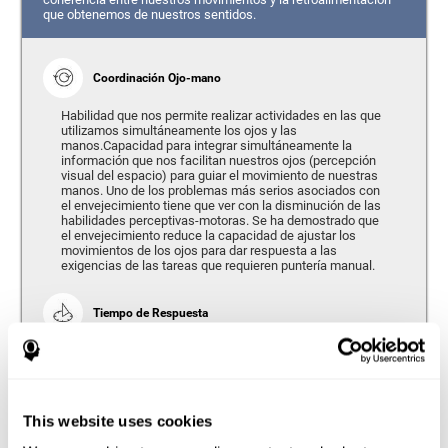
que obtenemos de nuestros sentidos.
Coordinación Ojo-mano
Habilidad que nos permite realizar actividades en las que
utilizamos simultáneamente los ojos y las
manos.Capacidad para integrar simultáneamente la
información que nos facilitan nuestros ojos (percepción
visual del espacio) para guiar el movimiento de nuestras
manos. Uno de los problemas más serios asociados con
el envejecimiento tiene que ver con la disminución de las
habilidades perceptivas-motoras. Se ha demostrado que
el envejecimiento reduce la capacidad de ajustar los
movimientos de los ojos para dar respuesta a las
exigencias de las tareas que requieren puntería manual.
Tiempo de Respuesta
Se refiere a la cantidad de tiempo que transcurre desde el
momento en que nuestro cerebro percibe un estímulo
hasta que damos una respuesta en consecuencia. Según
nos hacemos mayores, el tiempo de respuesta tiende a
empeorar, ya que requerimos una mayor cantidad de
This website uses cookies
tiempo para responder a una misma exigencia.