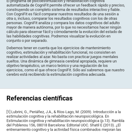
El programa de psicoestimulación y rehabilitación cognitiva
automatizada de CogniFit permite ofrecer un feedback rápido y preciso,
construyendo un completo sistema de resultados interactivo y fiable.
Con CogniFit es fácil comparar nuestros resultados de una sesión a
otra o, incluso, comparar los resultados cognitivos con los de otras
personas. CogniFit analiza y compara los datos cognitivos del adulto
mayor de manera autónoma, por lo que no necesitamos hacer ningún
cálculo para observar fácil y cómodamente la evolución del estado de
las habilidades cognitivas. Podremos visualizar la evolución en
conjunto o por separado.
Debemos tener en cuenta que los ejercicios de mantenimiento
cognitivo, estimulación y rehabilitación funcional, no consisten en
realizar actividades al azar. No basta con practicar juegos mentales
sueltos. Una dinámica de gimnasia cerebral apropiada, requiere un
objetivo terapéutico, un marco teórico y una regulación de los
ejercicios, como el que ofrece CogniFit. Sólo así sabremos que nuestro
cerebro está recibiendo la estimulación cognitiva adecuada.
Referencias científicas
[1] Lubrini, G., Periáñez, J.A., & Ríos-Lago, M. (2009). Introducción a la
estimulación cognitiva y la rehabilitación neuropsicológica. En
Estimulación cognitiva y rehabilitación neuropsicológica (p.13). Rambla
del Poblenou 156, 08018 Barcelona: Editorial UOC. Shatil E (2013). ¿El
entrenamiento cognitivo y la actividad física combinados mejoran las