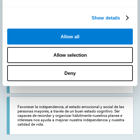
Prevenir en la medida de lo posible un deterioro cognitivo o
Show details
alteraciones cognitivas relacionadas con la edad. Aunque el
deterioro cognitivo no es una consecuencia del envejecimiento,
la disminución de la actividad cognitiva puede favorecer la
aparición de alteraciones en las capacidades cognitivas del
Allow all
adulto mayor.
Allow selection
Fortalecer el estado cognitivo de las personas que estén
comenzando a sufrir alguna patología cognitiva. Las
enfermedades neurodegenerativas, como el Parkinson o el
Deny
Alzheimer, no tienen cura. No obstante, un adecuado
entrenamiento cognitivo puede ser una ayuda importante
contra el deterioro cognitivo derivado de estas enfermedades.
Favorecer la independencia, el estado emocional y social de las
personas mayores, a través de un buen estado cognitivo. Ser
capaces de recordar y organizar hábilmente nuestros planes e
intereses nos ayuda a mejorar nuestra independencia y nuestra
calidad de vida.