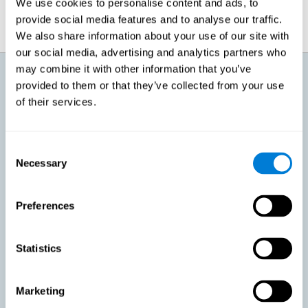
We use cookies to personalise content and ads, to
provide social media features and to analyse our traffic.
We also share information about your use of our site with
our social media, advertising and analytics partners who
may combine it with other information that you’ve
¿Qué voy a conseguir con el
provided to them or that they’ve collected from your use
entrenamiento cognitivo para un
envejecimiento activo?
of their services.
Conforme avanzamos a una edad, podemos sentir cómo nuestro
cuerpo pierde capacidad y hay cosas que dejamos de poder hacer. Esto
Consent
mismo es lo que le ocurre a nuestro cerebro. Es normal que perdamos
Necessary
Selection
agilidad mental, que nos cueste más recuperar información o aprender
cosas nuevas. Estos cambios no significan que tengamos ninguna
patología, sino que ya no tenemos la facilidad de antaño para ciertas
actividades. Con esto en mente, CogniFit ha diseñado un entrenamiento
Preferences
que busca conseguir:
Favorecer un envejecimiento activo en personas sanas,
Statistics
manteniendo las capacidades cognitivas. Mantener la
actividad cognitiva es una de las recomendaciones claves para
promover la salud cerebral, junto a hacer ejercicio físico
adecuado, llevar una dieta variada y saludable, socializar y
Marketing
dormir apropiadamente.