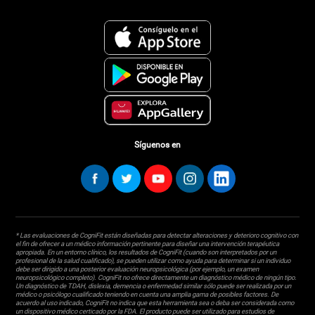
Síguenos en
* Las evaluaciones de CogniFit están diseñadas para detectar alteraciones y deterioro cognitivo con
el fin de ofrecer a un médico información pertinente para diseñar una intervención terapéutica
apropiada. En un entorno clínico, los resultados de CogniFit (cuando son interpretados por un
profesional de la salud cualificado), se pueden utilizar como ayuda para determinar si un individuo
debe ser dirigido a una posterior evaluación neuropsicológica (por ejemplo, un examen
neuropsicológico completo). CogniFit no ofrece directamente un diagnóstico médico de ningún tipo.
Un diagnóstico de TDAH, dislexia, demencia o enfermedad similar sólo puede ser realizada por un
médico o psicólogo cualificado teniendo en cuenta una amplia gama de posibles factores. De
acuerdo al uso indicado, CogniFit no indica que esta herramienta sea o deba ser considerada como
un dispositivo médico certicado por la FDA. El producto puede ser utilizado para estudios de