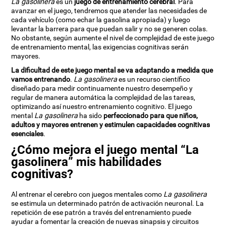
La gasolinera
es un
juego de entrenamiento cerebral
. Para
avanzar en el juego, tendremos que atender las necesidades de
cada vehículo (como echar la gasolina apropiada) y luego
levantar la barrera para que puedan salir y no se generen colas.
No obstante, según aumente el nivel de complejidad de este juego
de entrenamiento mental, las exigencias cognitivas serán
mayores.
La dificultad de este juego mental se va adaptando a medida que
vamos entrenando
.
La gasolinera
es un recurso científico
diseñado para medir continuamente nuestro desempeño y
regular de manera automática la complejidad de las tareas,
optimizando así nuestro entrenamiento cognitivo. El juego
mental
La gasolinera
ha sido
perfeccionado para que niños,
adultos y mayores entrenen y estimulen capacidades cognitivas
esenciales
.
¿Cómo mejora el juego mental “La
gasolinera” mis habilidades
cognitivas?
Al entrenar el cerebro con juegos mentales como
La gasolinera
se estimula un determinado patrón de activación neuronal. La
repetición de ese patrón a través del entrenamiento puede
ayudar a fomentar la creación de nuevas sinapsis y circuitos