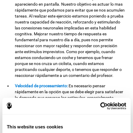
apareciendo en pantalla. Nuestro objetivo es actuar lo mas
rápidamente que podamos para evitar que se nos acumulen
tareas. Al realizar este ejercicio estamos poniendo a prueba
nuestra capacidad de reacción, reforzando y estimulando
las conexiones neuronales implicadas en esta habilidad
cognitiva. Mejorar nuestro tiempo de respuesta es
fundamental para nuestro día a día, pues nos permite
reaccionar con mayor rapidez y responder con precisión
ante estímulos imprevistos. Como por ejemplo, cuando
estamos conduciendo un coche y tenemos que frenar
porque se nos cruza un ciclista, cuando estamos
practicando cualquier deporte, o tenemos que responder o
reaccionar rápidamente a un comentario del profesor.
Velocidad de procesamiento:
Es necesario pensar
rápidamente en la opción que se debe elegir para satisfacer
la demanda que generan los estímulos, especialmente
cuando en niveles más altos las demandas pueden no
coincidir con el estímulo inicial. Dado que los estímulos
desaparecerán si nos lo pensamos demasiado, tendremos
que tener una buena velocidad de procesamiento. Esto es
This website uses cookies
relevante en nuestra vida cotidiana cuando tenemos que