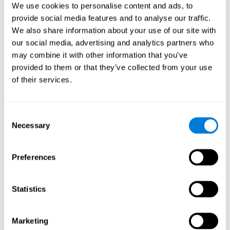
tomar una decisión urgente o asimilar la información que se
We use cookies to personalise content and ads, to
nos comunica.
provide social media features and to analyse our traffic.
We also share information about your use of our site with
Otras capacidades cognitivas
our social media, advertising and analytics partners who
relevantes son:
may combine it with other information that you’ve
provided to them or that they’ve collected from your use
of their services.
Escaneo visual:
Para avanzar en este juego mental
necesitaremos escanear lo que está sucediendo en la
jugada, e identificar rápidamente el servicio específico que
está demandando cada vehículo. Una vez detectada esa
Consent
necesidad, nuestro cerebro debe recuperar la ubicación
Necessary
Selection
específica de cada vehículo y atenderle. Para realizar este
proceso de forma eficiente es necesario detectar e identificar
adecuadamente los diferentes estímulos. Al realizar este
Preferences
ejercicio mental estamos estimulando y reforzando nuestra
capacidad de escaneo visual. Esta habilidad cognitiva es
fundamental para nuestro día a día, pues nos permite
Statistics
realizar búsquedas visuales para encontrar estímulos
relevantes. Como por ejemplo, señales de tráfico mientras
estamos conduciendo, o palabras importantes dentro de un
Marketing
texto.