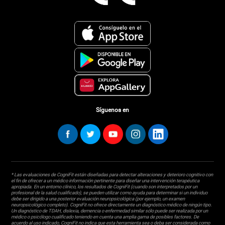
Síguenos en
* Las evaluaciones de CogniFit están diseñadas para detectar alteraciones y deterioro cognitivo con
el fin de ofrecer a un médico información pertinente para diseñar una intervención terapéutica
apropiada. En un entorno clínico, los resultados de CogniFit (cuando son interpretados por un
profesional de la salud cualificado), se pueden utilizar como ayuda para determinar si un individuo
debe ser dirigido a una posterior evaluación neuropsicológica (por ejemplo, un examen
neuropsicológico completo). CogniFit no ofrece directamente un diagnóstico médico de ningún tipo.
Un diagnóstico de TDAH, dislexia, demencia o enfermedad similar sólo puede ser realizada por un
médico o psicólogo cualificado teniendo en cuenta una amplia gama de posibles factores. De
acuerdo al uso indicado, CogniFit no indica que esta herramienta sea o deba ser considerada como