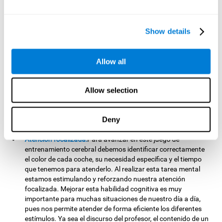
Monitorización:
En este juego mental perseguimos un
objetivo claro; satisfacer las necesidades de cada vehículo
Show details
sin provocar atascos. Para poder avanzar tendremos que
comprobar constantemente si estamos respondiendo de
manera correcta a las peticiones. Al realizar esta tarea
Allow all
estamos estimulando y fortaleciendo nuestra capacidad de
monitorización. Mejorar esta habilidad cognitiva es
fundamental, pues nos permite supervisar la conducta que
Allow selection
llevamos a cabo y asegurarnos de que se adapta a las
circunstancias. Detectar a tiempo que hemos cometido
algún error nos permite reaccionar y tomar las medidas
Deny
necesarias para solucionarlo.
Atención focalizada:
Para avanzar en este juego de
entrenamiento cerebral debemos identificar correctamente
el color de cada coche, su necesidad específica y el tiempo
que tenemos para atenderlo. Al realizar esta tarea mental
estamos estimulando y reforzando nuestra atención
focalizada. Mejorar esta habilidad cognitiva es muy
importante para muchas situaciones de nuestro día a día,
pues nos permite atender de forma eficiente los diferentes
estímulos. Ya sea el discurso del profesor, el contenido de un