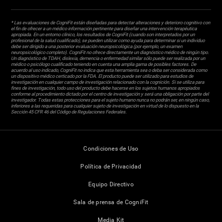
* Las evaluaciones de CogniFit están diseñadas para detectar alteraciones y deterioro cognitivo con
el fin de ofrecer a un médico información pertinente para diseñar una intervención terapéutica
apropiada. En un entorno clínico, los resultados de CogniFit (cuando son interpretados por un
profesional de la salud cualificado), se pueden utilizar como ayuda para determinar si un individuo
debe ser dirigido a una posterior evaluación neuropsicológica (por ejemplo, un examen
neuropsicológico completo). CogniFit no ofrece directamente un diagnóstico médico de ningún tipo.
Un diagnóstico de TDAH, dislexia, demencia o enfermedad similar sólo puede ser realizada por un
médico o psicólogo cualificado teniendo en cuenta una amplia gama de posibles factores. De
acuerdo al uso indicado, CogniFit no indica que esta herramienta sea o deba ser considerada como
un dispositivo médico certicado por la FDA. El producto puede ser utilizado para estudios de
investigación en cualquier campo de investigación relacionado con la cognición. Si se utiliza para
fines de investigación, todo uso del producto debe hacerse en los sujetos humanos apropiados
conforme al procedimiento dictado por el centro de investigación y será una obligación por parte del
investigador. Todas estas protecciones para el sujeto humano nunca no podrán ser, en ningún caso,
inferiores a las requeridas para cualquier sujeto de investigación en virtud de lo dispuesto en la
Sección 45 CFR 46 del Código de Regulaciones Federales.
Condiciones de Uso
Política de Privacidad
Equipo Directivo
Sala de prensa de CogniFit
Media Kit