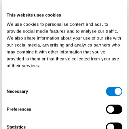
importante para diversos puestos laborales, como la
arquitectura, el dibujo, la conducción, aviación o el diseño.
This website uses cookies
Otras capacidades cognitivas
We use cookies to personalise content and ads, to
relevantes son:
provide social media features and to analyse our traffic.
We also share information about your use of our site with
our social media, advertising and analytics partners who
Monitorización:
Para avanzar en este juego mental debemos
may combine it with other information that you’ve
ser capaces de detectar qué errores nos impiden conseguir
provided to them or that they’ve collected from your use
nuestro objetivo, aprender de ellos, y ajustar o corregir
nuestra estrategia de acción. Practicar este ejercicio cerebral
of their services.
puede ayudarnos a crear nuevas sinapsis y mielinizar los
circuitos neuronales capaces de recuperar u organizar la
función de nuestra capacidad de monitorización. Mejorar
Consent
esta habilidad cognitiva es muy importante para nuestro día
Necessary
Selection
a día, puesto que nos permite adaptarnos a las
circunstancias, y darnos cuenta de que lo que estamos
haciendo no funciona. Esta habilidad nos ayuda a descubrir
Preferences
cómo corregir o ajustar los pasos que debemos dar para
lograr aquello que perseguimos.
Statistics
Atención focalizada:
Este juego mental ha sido diseñado