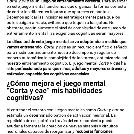
Corta y cae
es un
juego de entrenamiento cerebral
. Para avanzar
en este juego mental, tendremos que organizar la forma correcta
de cortar las diferentes figuras que aparecen en pantalla.
Debemos aplicar las incisiones estratégicamente para que los
pollos caigan al vacío, evitando que toquen a los gatos. No
obstante, según aumente el nivel de complejidad de este juego de
entrenamiento mental, las exigencias cognitivas serán mayores.
La dificultad de este juego mental se va adaptando a medida que
vamos entrenando
.
Corta y cae
es un recurso científico diseñado
para medir continuamente nuestro desempeño y regular de
manera automática la complejidad de las tareas, optimizando así
nuestro entrenamiento cognitivo. El juego mental
Corta y cae
ha
sido
perfeccionado para que niños, adultos y mayores entrenen y
estimulen capacidades cognitivas esenciales
.
¿Cómo mejora el juego mental
“Corta y cae” mis habilidades
cognitivas?
Al entrenar el cerebro con juegos mentales como
Corta y cae
se
estimula un determinado patrón de activación neuronal. La
repetición de ese patrón a través del entrenamiento puede
ayudar a fomentar la creación de nuevas sinapsis y circuitos
neuronales capaces de reorganizar y
recuperar funciones