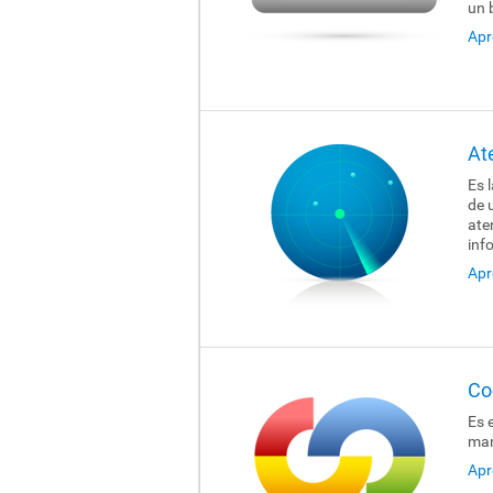
un 
Apr
At
Es 
de 
ate
inf
Apr
Co
Es 
man
Apr