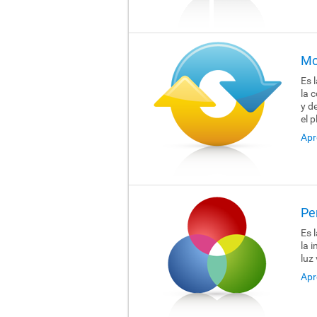
Mo
Es 
la 
y d
el 
Apr
Pe
Es 
la 
luz 
Apr