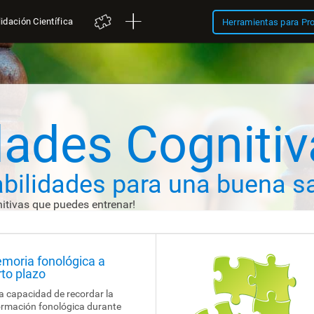
idación Científica
Herramientas para Pr
dades Cogniti
abilidades
para una buena sa
itivas que puedes entrenar!
moria fonológica a
rto plazo
la capacidad de recordar la
ormación fonológica durante