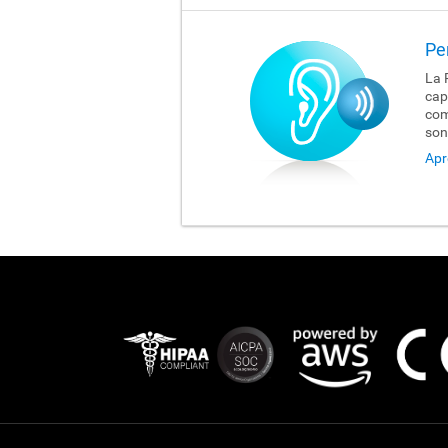
Pe
La 
cap
com
son
Apr