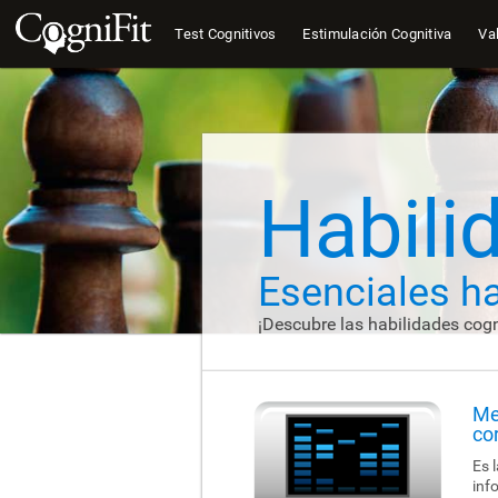
Test Cognitivos
Estimulación Cognitiva
Val
Habili
Esenciales h
¡Descubre las habilidades cogn
Me
co
Es 
inf