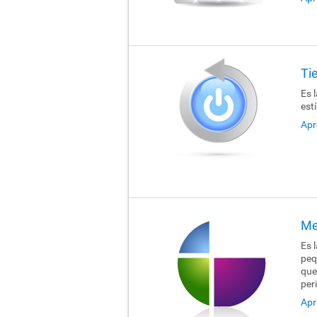
Ti
Es 
est
Apr
Me
Es 
peq
que
per
Apr