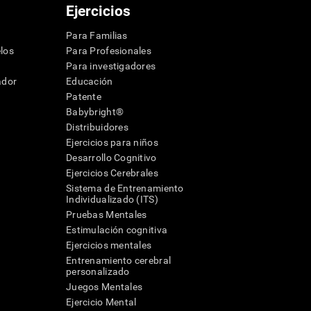
Ejercicios
Para Familias
los
Para Profesionales
Para investigadores
ador
Educación
Patente
Babybright®
Distribuidores
Ejercicios para niños
Desarrollo Cognitivo
Ejercicios Cerebrales
Sistema de Entrenamiento
Individualizado (ITS)
Pruebas Mentales
Estimulación cognitiva
Ejercicios mentales
Entrenamiento cerebral
a
personalizado
Juegos Mentales
Ejercicio Mental