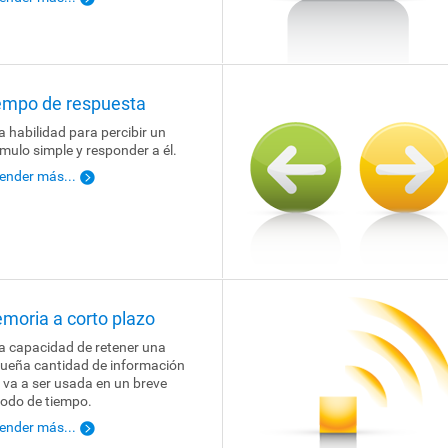
empo de respuesta
la habilidad para percibir un
ímulo simple y responder a él.
ender más...
moria a corto plazo
la capacidad de retener una
ueña cantidad de información
 va a ser usada en un breve
iodo de tiempo.
ender más...