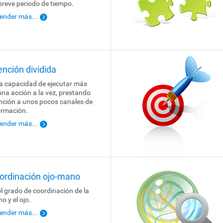
breve periodo de tiempo.
ender más...
ención dividida
la capacidad de ejecutar más
una acción a la vez, prestando
nción a unos pocos canales de
ormación.
ender más...
ordinación ojo-mano
el grado de coordinación de la
o y el ojo.
ender más...