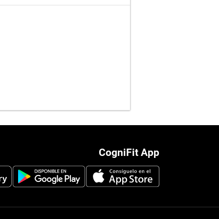
CogniFit App