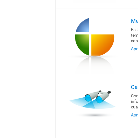
Me
Es 
tem
can
Apr
Ca
Cor
inf
cua
Apr