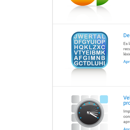
De
Es 
rec
léx
Apr
Ve
pr
Imp
con
apr
Apr