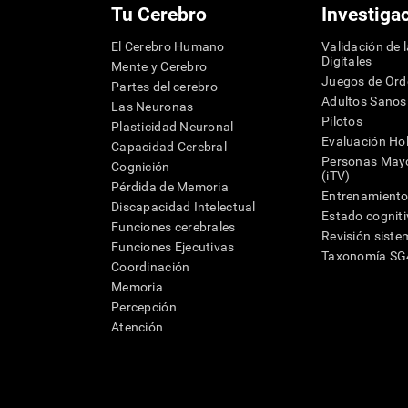
Tu Cerebro
Investiga
El Cerebro Humano
Validación de 
Digitales
Mente y Cerebro
Juegos de Or
Partes del cerebro
Adultos Sanos
Las Neuronas
Pilotos
Plasticidad Neuronal
Evaluación Hol
Capacidad Cerebral
Personas Mayo
Cognición
(iTV)
Pérdida de Memoria
Entrenamiento
Discapacidad Intelectual
Estado cognit
Funciones cerebrales
Revisión siste
Funciones Ejecutivas
Taxonomía S
Coordinación
Memoria
Percepción
Atención