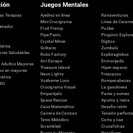
ción
Juegos Mentales
las Terapias
Ajedrez en línea
Ranaventuras
Mini Crucigrama
Línea de Carame
denador
Fruit Frenzy
Puzles
Pipe Panic
Pingüino Explor
Crystal Miner
Dígitos
istica
Solitario
Zumbalú
res Saludables
Robo Factory
Explotaglobos
Ant Escape
Encrucijada
 Adultos Mayores
Treasure Island
Hiper-espacio
ivo en mayores
Neon Lights
Frescazoo
mática
Vuélveme Loco
Rompecabezas
G4D
Crucigrama Visual
La gasolinera
Emparéjalo
Pares y sumas
Space Rescue
Apunta y resta
Caos Matemático
Desafío ratón
Carrera de Canicas
Tensión perfect
Tenis Melódico
Corta y cae
Scrambled
Cruzafichas
Busca tu Mascota
Nenúfares