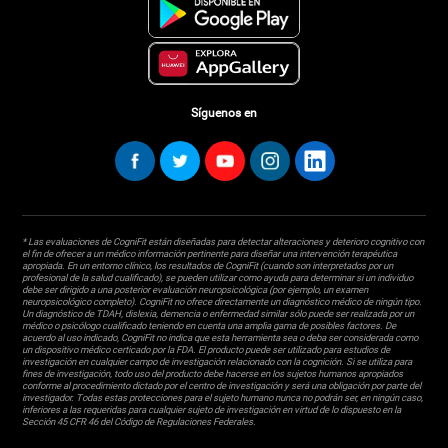
Síguenos en
* Las evaluaciones de CogniFit están diseñadas para detectar alteraciones y deterioro cognitivo con
el fin de ofrecer a un médico información pertinente para diseñar una intervención terapéutica
apropiada. En un entorno clínico, los resultados de CogniFit (cuando son interpretados por un
profesional de la salud cualificado), se pueden utilizar como ayuda para determinar si un individuo
debe ser dirigido a una posterior evaluación neuropsicológica (por ejemplo, un examen
neuropsicológico completo). CogniFit no ofrece directamente un diagnóstico médico de ningún tipo.
Un diagnóstico de TDAH, dislexia, demencia o enfermedad similar sólo puede ser realizada por un
médico o psicólogo cualificado teniendo en cuenta una amplia gama de posibles factores. De
acuerdo al uso indicado, CogniFit no indica que esta herramienta sea o deba ser considerada como
un dispositivo médico certicado por la FDA. El producto puede ser utilizado para estudios de
investigación en cualquier campo de investigación relacionado con la cognición. Si se utiliza para
fines de investigación, todo uso del producto debe hacerse en los sujetos humanos apropiados
conforme al procedimiento dictado por el centro de investigación y será una obligación por parte del
investigador. Todas estas protecciones para el sujeto humano nunca no podrán ser, en ningún caso,
inferiores a las requeridas para cualquier sujeto de investigación en virtud de lo dispuesto en la
Sección 45 CFR 46 del Código de Regulaciones Federales.