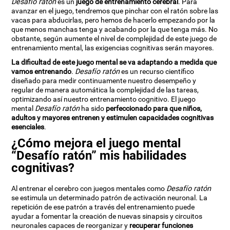
Desafío ratón
es un
juego de entrenamiento cerebral
. Para
avanzar en el juego, tendremos que pinchar con el ratón sobre las
vacas para abducirlas, pero hemos de hacerlo empezando por la
que menos manchas tenga y acabando por la que tenga más. No
obstante, según aumente el nivel de complejidad de este juego de
entrenamiento mental, las exigencias cognitivas serán mayores.
La dificultad de este juego mental se va adaptando a medida que
vamos entrenando
.
Desafío ratón
es un recurso científico
diseñado para medir continuamente nuestro desempeño y
regular de manera automática la complejidad de las tareas,
optimizando así nuestro entrenamiento cognitivo. El juego
mental
Desafío ratón
ha sido
perfeccionado para que niños,
adultos y mayores entrenen y estimulen capacidades cognitivas
esenciales
.
¿Cómo mejora el juego mental
“Desafío ratón” mis habilidades
cognitivas?
Al entrenar el cerebro con juegos mentales como
Desafío ratón
se estimula un determinado patrón de activación neuronal. La
repetición de ese patrón a través del entrenamiento puede
ayudar a fomentar la creación de nuevas sinapsis y circuitos
neuronales capaces de reorganizar y
recuperar funciones