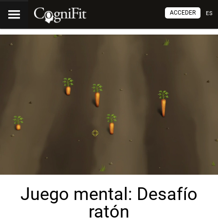
ACCEDER
ES
Juego mental: Desafío
ratón