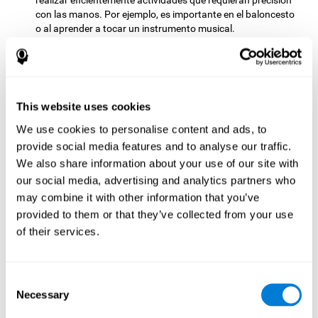
realizar eficientemente actividades que requieran precisión
con las manos. Por ejemplo, es importante en el baloncesto
o al aprender a tocar un instrumento musical.
Flexibilidad cognitiva:
Según avancemos en la dificultad del
juego, más complejas serán las trabas que se nos presenten.
Tendremos que hacer frente a cambios en la sensibilidad del
ratón, o a inversiones en los movimientos del mismo, entre
This website uses cookies
otras cosas. El esfuerzo que generamos al realizar estos
cambios durante el juego puede ayudarnos a estimular
We use cookies to personalise content and ads, to
nuestra flexibilidad cognitiva. Mejorar esta capacidad
provide social media features and to analyse our traffic.
cognitiva es importante para adaptarnos correctamente a
We also share information about your use of our site with
los cambios de nuestro entorno. En muchos deportes y otras
our social media, advertising and analytics partners who
actividades cotidianas, tendremos que adaptarnos al
cambio de estrategias o a cambios de campo, haciendo uso
may combine it with other information that you’ve
de nuestra flexibilidad cognitiva.
provided to them or that they’ve collected from your use
of their services.
Otras capacidades cognitivas
relevantes son:
Consent
Necessary
Selection
Monitorización:
Es necesario que nos aseguremos de que