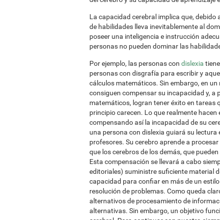
La capacidad cerebral implica que, debido a 
de habilidades lleva inevitablemente al dom
poseer una inteligencia e instrucción adecu
personas no pueden dominar las habilidade
Por ejemplo, las personas con
dislexia
tiene
personas con disgrafía para escribir y aqu
cálculos matemáticos. Sin embargo, en un m
consiguen compensar su incapacidad y, a pesa
matemáticos, logran tener éxito en tareas 
principio carecen. Lo que realmente hacen e
compensando así la incapacidad de su cere
una persona con dislexia guiará su lectura
profesores. Su cerebro aprende a procesar
que los cerebros de los demás, que pueden d
Esta compensación se llevará a cabo siempr
editoriales) suministre suficiente material de
capacidad para confiar en más de un estilo
resolución de problemas. Como queda claro en
alternativos de procesamiento de informaci
alternativas. Sin embargo, un objetivo func