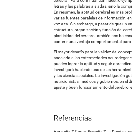
cerebral. Para continuar con nuestro ejemplo 
letras y las palabras aisladas, sino la comp
En resumen, la aptitud cerebral es más pro
varias fuentes paralelas de información, en
voz alta. Sin embargo, a pesar de que un ent
estructura, organización y función del cereb
plasticidad del cerebro también nos ha ense
conferir una ventaja comportamental para 
El mayor desafío para la validez del concept
asociada a las enfermedades neurodegene
pueden lograr la aptitud y seguir aprendien
investigará haciendo uso de las herramienta
y las ciencias sociales. La investigación gu
nutricionistas, médicos y gobiernos, en el 
ajuste y buen funcionamiento del cerebro, e
Referencias
Horowitz-T Kraus, Breznitz Z. - ¿Puede el 