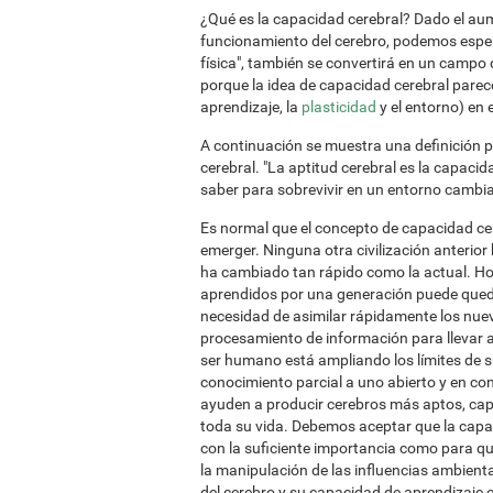
¿Qué es la capacidad cerebral? Dado el aum
funcionamiento del cerebro, podemos espera
física", también se convertirá en un campo d
porque la idea de capacidad cerebral parec
aprendizaje, la
plasticidad
y el entorno) en 
A continuación se muestra una definición pr
cerebral. "La aptitud cerebral es la capaci
saber para sobrevivir en un entorno cambia
Es normal que el concepto de capacidad cer
emerger. Ninguna otra civilización anterior 
ha cambiado tan rápido como la actual. Hoy
aprendidos por una generación puede queda
necesidad de asimilar rápidamente los nue
procesamiento de información para llevar a
ser humano está ampliando los límites de su 
conocimiento parcial a uno abierto y en co
ayuden a producir cerebros más aptos, ca
toda su vida. Debemos aceptar que la capac
con la suficiente importancia como para qu
la manipulación de las influencias ambienta
del cerebro y su capacidad de aprendizaje e