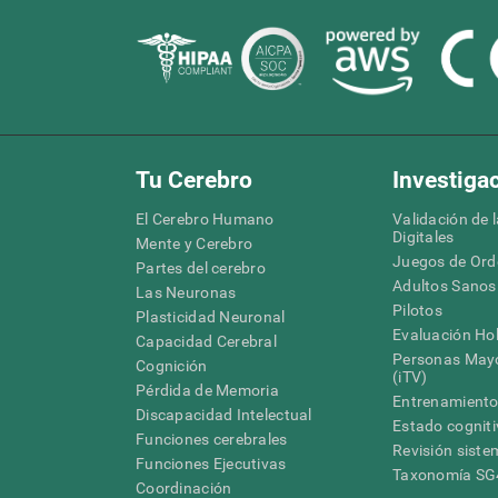
Tu Cerebro
Investiga
El Cerebro Humano
Validación de 
Digitales
Mente y Cerebro
Juegos de Or
Partes del cerebro
Adultos Sanos
Las Neuronas
Pilotos
Plasticidad Neuronal
Evaluación Hol
Capacidad Cerebral
Personas Mayo
Cognición
(iTV)
Pérdida de Memoria
Entrenamiento
Discapacidad Intelectual
Estado cognit
Funciones cerebrales
Revisión siste
Funciones Ejecutivas
Taxonomía S
Coordinación