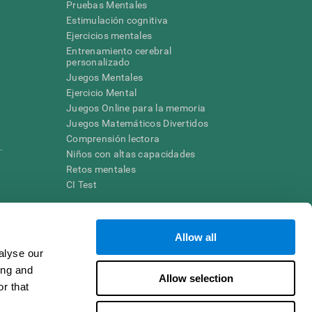
Pruebas Mentales
Estimulación cognitiva
Ejercicios mentales
Entrenamiento cerebral
a
personalizado
Juegos Mentales
Ejercicio Mental
Juegos Online para la memoria
Juegos Matemáticos Divertidos
Comprensión lectora
.
Niños con altas capacidades
Retos mentales
CI Test
ara diseñar una intervención terapéutica apropiada. En un entorno
Allow all
n individuo debe ser dirigido a una posterior evaluación
ico de TDAH, dislexia, demencia o enfermedad similar sólo
alyse our
 no indica que esta herramienta sea o deba ser considerada como
ing and
on la cognición. Si se utiliza para fines de investigación, todo
Allow selection
or parte del investigador. Todas estas protecciones para el
r that
ión 45 CFR 46 del Código de Regulaciones Federales.