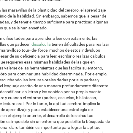
las maravillas de la plasticidad del cerebro, el aprendizaje
inio de la habilidad. Sin embargo, sabemos que, a pesar de
adas, y de tener el tiempo suficiente para practicar, algunas
s que se le han enseñado.
n dificultades para aprender a leer correctamente, las
ellas que padecen
discalculia
tienen dificultades para realizar
aravilloso tour- de- force, muchos de estos individuos
r de su deficiencia para leer, escribir o realizar cálculos
que requieren esas mismas habilidades de las que en
s valerse de las herramientas que les facilita su entorno,
bro para dominar una habilidad determinada. Por ejemplo,
 escuchando las lecturas orales dadas por sus padres y
 el lenguaje escrito de una manera profundamente diferente
ecodificar las letras y los sonidos por su propia cuenta.
e y cuando el entorno (padres, escuelas, bibliotecas,
 lectura oral. Por lo tanto, la aptitud cerebral implica la
 de aprendizaje y para establecer una estrategia de
 el ejemplo anterior, el desarrollo de los circuitos
ón es imposible sin un entorno que posibilite la búsqueda de
ional claro también es importante para lograr la aptitud