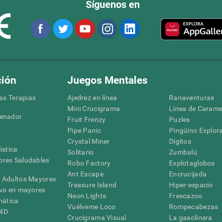
Síguenos en
ción
Juegos Mentales
las Terapias
Ajedrez en línea
Ranaventuras
Mini Crucigrama
Línea de Carame
denador
Fruit Frenzy
Puzles
Pipe Panic
Pingüino Explor
Crystal Miner
Dígitos
istica
Solitario
Zumbalú
res Saludables
Robo Factory
Explotaglobos
Ant Escape
Encrucijada
 Adultos Mayores
Treasure Island
Hiper-espacio
ivo en mayores
Neon Lights
Frescazoo
mática
Vuélveme Loco
Rompecabezas
G4D
Crucigrama Visual
La gasolinera