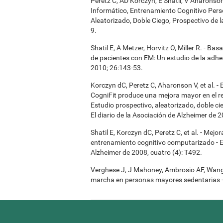
Peretz C, AD Korczyn, E Shatil, V Aharonso
Informático, Entrenamiento Cognitivo Pers
Aleatorizado, Doble Ciego, Prospectivo de 
9.
Shatil E, A Metzer, Horvitz O, Miller R. - B
de pacientes con EM: Un estudio de la adher
2010; 26:143-53.
Korczyn dC, Peretz C, Aharonson V, et al. 
CogniFit produce una mejora mayor en el re
Estudio prospectivo, aleatorizado, doble ci
El diario de la Asociación de Alzheimer de 2
Shatil E, Korczyn dC, Peretz C, et al. - Mej
entrenamiento cognitivo computarizado - El
Alzheimer de 2008, cuatro (4): T492.
Verghese J, J Mahoney, Ambrosio AF, Wang C,
marcha en personas mayores sedentarias - 