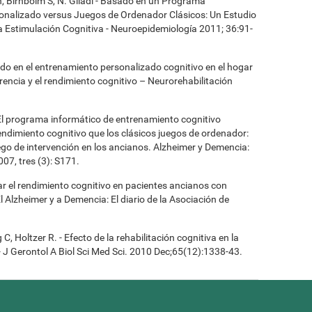
n, Birnboim S, N. Giladi - Basado en un Programa
onalizado versus Juegos de Ordenador Clásicos: Un Estudio
la Estimulación Cognitiva - Neuroepidemiología 2011; 36:91-
asado en el entrenamiento personalizado cognitivo en el hogar
encia y el rendimiento cognitivo – Neurorehabilitación
- El programa informático de entrenamiento cognitivo
ndimiento cognitivo que los clásicos juegos de ordenador:
ego de intervención en los ancianos. Alzheimer y Demencia:
007, tres (3): S171.
orar el rendimiento cognitivo en pacientes ancianos con
 Alzheimer y a Demencia: El diario de la Asociación de
 Holtzer R. - Efecto de la rehabilitación cognitiva en la
J Gerontol A Biol Sci Med Sci. 2010 Dec;65(12):1338-43.