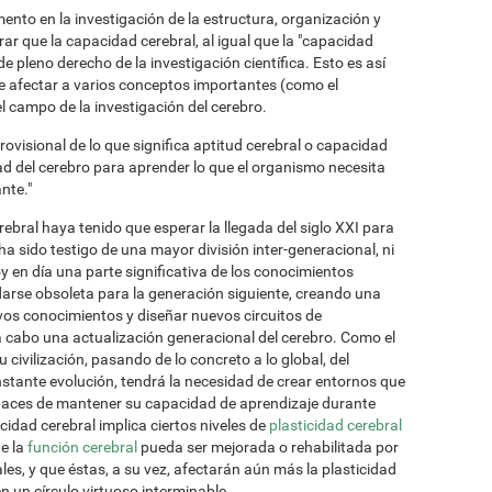
ento en la investigación de la estructura, organización y
r que la capacidad cerebral, al igual que la "capacidad
e pleno derecho de la investigación científica. Esto es así
e afectar a varios conceptos importantes (como el
el campo de la investigación del cerebro.
ovisional de lo que significa aptitud cerebral o capacidad
dad del cerebro para aprender lo que el organismo necesita
nte."
ebral haya tenido que esperar la llegada del siglo XXI para
ha sido testigo de una mayor división inter-generacional, ni
 en día una parte significativa de los conocimientos
rse obsoleta para la generación siguiente, creando una
vos conocimientos y diseñar nuevos circuitos de
 cabo una actualización generacional del cerebro. Como el
civilización, pasando de lo concreto a lo global, del
nstante evolución, tendrá la necesidad de crear entornos que
paces de mantener su capacidad de aprendizaje durante
idad cerebral implica ciertos niveles de
plasticidad cerebral
e la
función cerebral
pueda ser mejorada o rehabilitada por
les, y que éstas, a su vez, afectarán aún más la plasticidad
n un círculo virtuoso interminable.