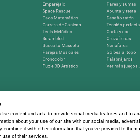
Emparéjalo
Pares y sumas
Space Rescue
Apunta y resta
Caos Matemático
Desafío ratón
Carrera de Canicas
Tensión perfect
Tenis Melódico
Corta y cae
Scrambled
Cruzafichas
Busca tu Mascota
Nenúfares
Parejas Musicales
Golpea al topo
Cronocolor
Palabrájaros
Puzle 3D Artístico
Ver más juegos..
s
raciones y deterioro cognitivo con el fin de ofrecer a un médico información pertinente p
un profesional de la salud cualificado), se pueden utilizar como ayuda para determinar si u
eto). CogniFit no ofrece directamente un diagnóstico médico de ningún tipo. Un diagnóst
ise content and ads, to provide social media features and to an
ndo en cuenta una amplia gama de posibles factores. De acuerdo al uso indicado, CogniFit
rmation about your use of our site with our social media, advertis
utilizado para estudios de investigación en cualquier campo de investigación relacionado c
conforme al procedimiento dictado por el centro de investigación y será una obligación p
 combine it with other information that you’ve provided to them o
as requeridas para cualquier sujeto de investigación en virtud de lo dispuesto en la Secc
 use of their services.