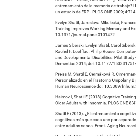
entrenamiento de la memoria de trabajo? Una
un estudio de ERP - PLOS ONE 2009; 4:714
Evelyn Shatil, Jaroslava Mikulecká, Frances
Training Improves Working Memory and Exe
10.1371/journal.pone.0101472
James Siberski, Evelyn Shatil, Carol Sibers
Rachel F. Loefflad, Phillip Rouse. Computer-
and Developmental Disabilities: Pilot Study
Dementias 2014; doi: 10.1177/15333175
Preiss M, Shatil E, Cermáková R, Cimermano
Personalizado en el Trastorno Unipolar y Bi
Human Neuroscience doi: 10.3389/fnhum
Haimov I, Shatil E (2013) Cognitive Traini
Older Adults with Insomnia. PLOS ONE 8(4
Shatil E (2013). ¿El entrenamiento cogniti
cognitivas más que cada uno por separado
entre adultos sanos. Front. Aging Neurosci