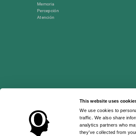
Memoria
Percepción
Atención
This website uses cookie
* Las evaluaciones de CogniFit están diseñadas para detectar alte
clínico, los resultados de CogniFit (cuando son interpretados por 
neuropsicológica (por ejemplo, un examen neuropsicológico compl
We use cookies to personal
puede ser realizada por un médico o psicólogo cualificado tenie
traffic. We also share info
un dispositivo médico certicado por la FDA. El producto puede ser 
uso del producto debe hacerse en los sujetos humanos apropiados 
analytics partners who may
sujeto humano nunca no podrán ser, en ningún caso, inferiores a l
they’ve collected from your