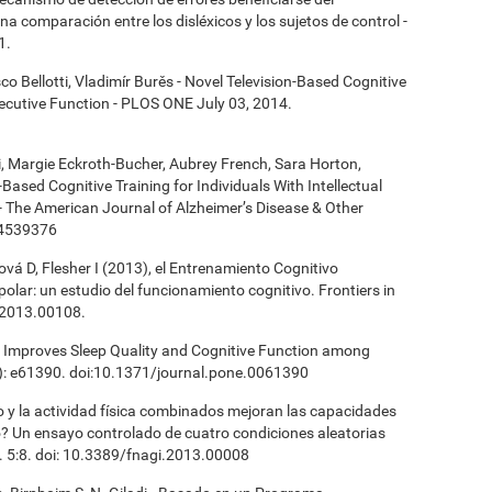
 comparación entre los disléxicos y los sujetos de control -
1.
co Bellotti, Vladimír Burěs - Novel Television-Based Cognitive
cutive Function - PLOS ONE July 03, 2014.
ki, Margie Eckroth-Bucher, Aubrey French, Sara Horton,
Based Cognitive Training for Individuals With Intellectual
 - The American Journal of Alzheimer’s Disease & Other
14539376
vá D, Flesher I (2013), el Entrenamiento Cognitivo
polar: un estudio del funcionamiento cognitivo. Frontiers in
.2013.00108.
ng Improves Sleep Quality and Cognitive Function among
): e61390. doi:10.1371/journal.pone.0061390
vo y la actividad física combinados mejoran las capacidades
? Un ensayo controlado de cuatro condiciones aleatorias
. 5:8. doi: 10.3389/fnagi.2013.00008