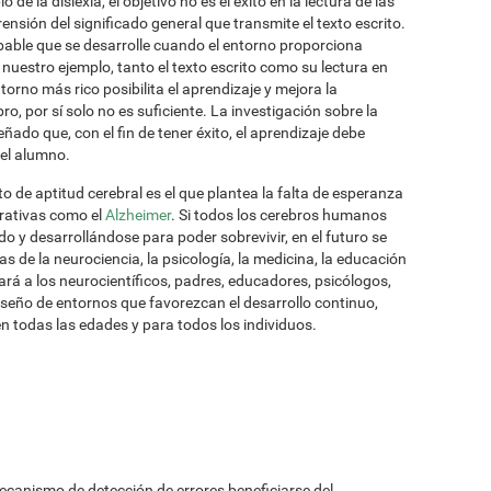
de la dislexia, el objetivo no es el éxito en la lectura de las
rensión del significado general que transmite el texto escrito.
bable que se desarrolle cuando el entorno proporciona
 nuestro ejemplo, tanto el texto escrito como su lectura en
orno más rico posibilita el aprendizaje y mejora la
ro, por sí solo no es suficiente. La investigación sobre la
ñado que, con el fin de tener éxito, el aprendizaje debe
el alumno.
o de aptitud cerebral es el que plantea la falta de esperanza
rativas como el
Alzheimer
. Si todos los cerebros humanos
do y desarrollándose para poder sobrevivir, en el futuro se
s de la neurociencia, la psicología, la medicina, la educación
iará a los neurocientíficos, padres, educadores, psicólogos,
diseño de entornos que favorezcan el desarrollo continuo,
n todas las edades y para todos los individuos.
mecanismo de detección de errores beneficiarse del