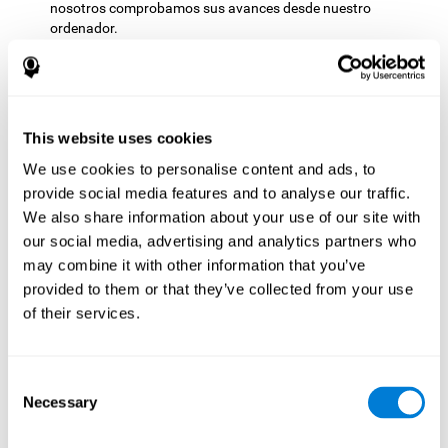
nosotros comprobamos sus avances desde nuestro
ordenador.
Comprensible
: Tanto las instrucciones como los resultados
que se muestran en CogniFit resultan sencillos de
comprender y fácil de interpretar. Esto hace que podamos
seguir nuestra evolución cognitiva tras cada sesión de
entrenamiento.
This website uses cookies
Completo
: CogniFit cuenta con una gran cantidad de
We use cookies to personalise content and ads, to
entrenamientos específicos, por lo que es fácil encontrar
provide social media features and to analyse our traffic.
aquellos entrenamientos que más se ajusten a nuestras
We also share information about your use of our site with
necesidades.
our social media, advertising and analytics partners who
Cómo potenciar tu
may combine it with other information that you’ve
entrenamiento mental de
provided to them or that they’ve collected from your use
of their services.
CogniFit
Los entrenamientos mentales de CogniFit han mostrado ser
eficaces para mejorar el estado de las diferentes capacidades
Consent
hábitos saludables que
cognitivas, pero además hay ciertos
Necessary
Selection
puedes adoptar para ayudar a CogniFit a potenciar tu
entrenamiento mental
.