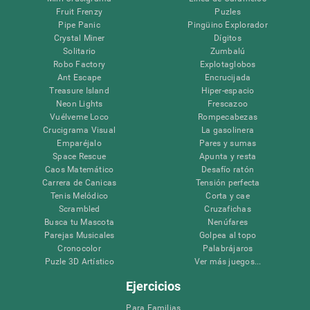
Fruit Frenzy
Puzles
Pipe Panic
Pingüino Explorador
Crystal Miner
Dígitos
Solitario
Zumbalú
Robo Factory
Explotaglobos
Ant Escape
Encrucijada
Treasure Island
Hiper-espacio
Neon Lights
Frescazoo
Vuélveme Loco
Rompecabezas
Crucigrama Visual
La gasolinera
Emparéjalo
Pares y sumas
Space Rescue
Apunta y resta
Caos Matemático
Desafío ratón
Carrera de Canicas
Tensión perfecta
Tenis Melódico
Corta y cae
Scrambled
Cruzafichas
Busca tu Mascota
Nenúfares
Parejas Musicales
Golpea al topo
Cronocolor
Palabrájaros
Puzle 3D Artístico
Ver más juegos...
Ejercicios
Para Familias