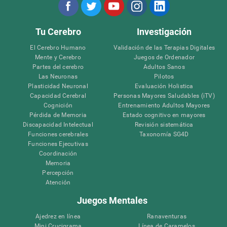
Tu Cerebro
Investigación
El Cerebro Humano
Validación de las Terapias Digitales
Mente y Cerebro
Juegos de Ordenador
Partes del cerebro
Adultos Sanos
Las Neuronas
Pilotos
Plasticidad Neuronal
Evaluación Holistica
Capacidad Cerebral
Personas Mayores Saludables (iTV)
Cognición
Entrenamiento Adultos Mayores
Pérdida de Memoria
Estado cognitivo en mayores
Discapacidad Intelectual
Revisión sistemática
Funciones cerebrales
Taxonomía SG4D
Funciones Ejecutivas
Coordinación
Memoria
Percepción
Atención
Juegos Mentales
Ajedrez en línea
Ranaventuras
Mini Crucigrama
Línea de Caramelos