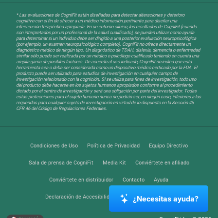
* Las evaluaciones de CogniFit están diseñadas para detectar alteraciones y deterioro
cognitivo con el fin de ofrecer a un médico información pertinente para diseñar una
intervención terapéutica apropiada. En un entorno clínico, los resultados de CogniFit (cuando
son interpretados por un profesional de la salud cualificado), se pueden utilizar como ayuda
para determinar si un individuo debe ser dirigido a una posterior evaluación neuropsicológica
(por ejemplo, un examen neuropsicológico completo). CogniFit no ofrece directamente un
diagnóstico médico de ningún tipo. Un diagnóstico de TDAH, dislexia, demencia o enfermedad
similar sólo puede ser realizada por un médico o psicólogo cualificado teniendo en cuenta una
amplia gama de posibles factores. De acuerdo al uso indicado, CogniFit no indica que esta
herramienta sea o deba ser considerada como un dispositivo médico certicado por la FDA. El
producto puede ser utilizado para estudios de investigación en cualquier campo de
investigación relacionado con la cognición. Si se utiliza para fines de investigación, todo uso
del producto debe hacerse en los sujetos humanos apropiados conforme al procedimiento
dictado por el centro de investigación y será una obligación por parte del investigador. Todas
estas protecciones para el sujeto humano nunca no podrán ser, en ningún caso, inferiores a las
requeridas para cualquier sujeto de investigación en virtud de lo dispuesto en la Sección 45
CFR 46 del Código de Regulaciones Federales.
Condiciones de Uso
Política de Privacidad
Equipo Directivo
Sala de prensa de CogniFit
Media Kit
Conviértete en afiliado
Conviértete en distribuidor
Contacto
Ayuda
Declaración de Accesibilidad
Centro de Confianza
¿Necesitas ayuda?