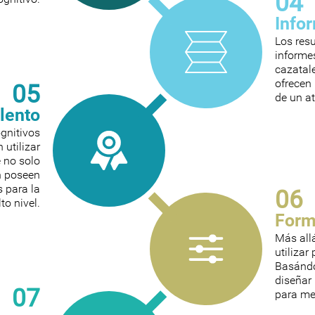
04
Info
Los res
informes
cazatal
ofrecen 
05
de un at
alento
ognitivos
 utilizar
e no solo
n poseen
s para la
06
to nivel.
Form
Más all
utilizar
Basándos
diseñar
07
para mej