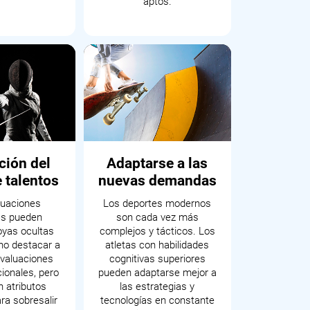
aptos.
ción del
Adaptarse a las
 talentos
nuevas demandas
luaciones
Los deportes modernos
as pueden
son cada vez más
oyas ocultas
complejos y tácticos. Los
no destacar a
atletas con habilidades
evaluaciones
cognitivas superiores
cionales, pero
pueden adaptarse mejor a
n atributos
las estrategias y
ra sobresalir
tecnologías en constante