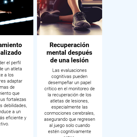
amiento
Recuperación
alizado
mental después
de una lesión
r el perfil
de un atleta
Las evaluaciones
e a los
cognitivas pueden
res adaptar
desempeñar un papel
amas de
crítico en el monitoreo de
iento que
la recuperación de los
us fortalezas
atletas de lesiones,
s debilidades,
especialmente las
nduce a un
conmociones cerebrales,
ás eficiente y
asegurando que regresen
tivo.
al juego solo cuando
estén cognitivamente