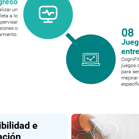
greso
lizar un
leta a lo
upervisar
esiones o
08
namiento.
Jueg
entr
CogniFit
juegos 
para ser
mejorar
específi
bilidad e
ación