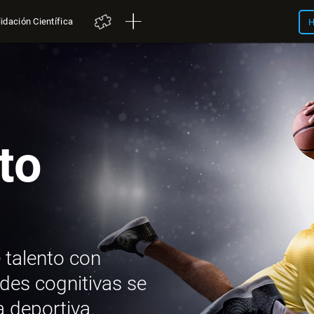
idación Científica
H
to
 talento con
ades cognitivas se
a deportiva.