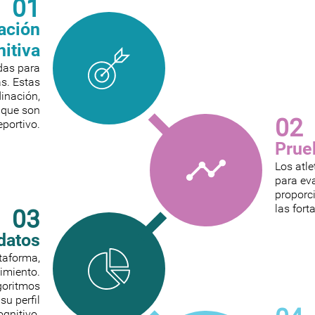
01
ación
nitiva
das para
as. Estas
inación,
, que son
02
eportivo.
Prue
Los atle
para eva
proporc
las fort
03
 datos
ataforma,
dimiento.
goritmos
su perfil
ognitivo.