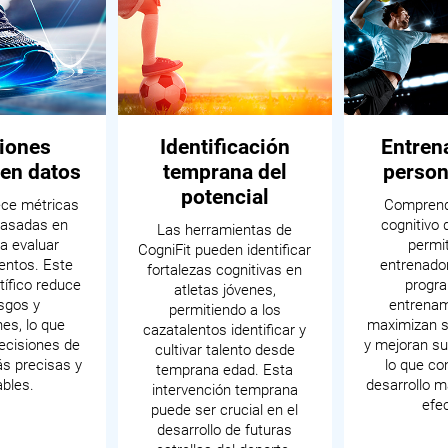
iones
Identificación
Entren
en datos
temprana del
person
potencial
ece métricas
Comprende
basadas en
cognitivo 
Las herramientas de
a evaluar
permit
CogniFit pueden identificar
lentos. Este
entrenado
fortalezas cognitivas en
tífico reduce
progr
atletas jóvenes,
sgos y
entrenam
permitiendo a los
es, lo que
maximizan s
cazatalentos identificar y
ecisiones de
y mejoran su
cultivar talento desde
s precisas y
lo que co
temprana edad. Esta
ables.
desarrollo m
intervención temprana
efec
puede ser crucial en el
desarrollo de futuras