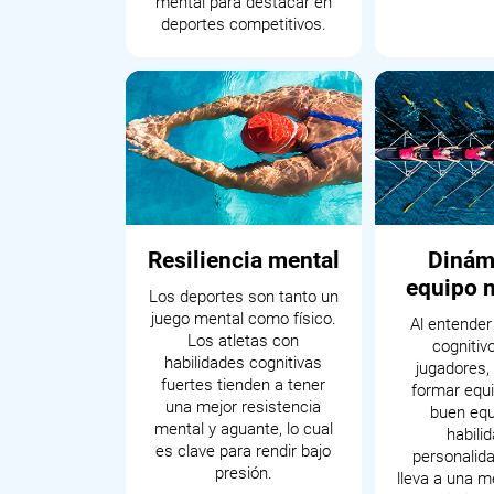
mental para destacar en
deportes competitivos.
Resiliencia mental
Dinám
equipo 
Los deportes son tanto un
juego mental como físico.
Al entender 
Los atletas con
cognitiv
habilidades cognitivas
jugadores,
fuertes tienden a tener
formar equ
una mejor resistencia
buen equi
mental y aguante, lo cual
habili
es clave para rendir bajo
personalida
presión.
lleva a una m