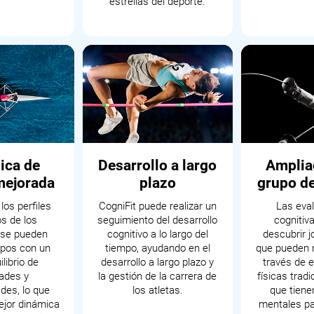
estrellas del deporte.
ica de
Desarrollo a largo
Amplia
mejorada
plazo
grupo de
los perfiles
CogniFit puede realizar un
Las eva
os de los
seguimiento del desarrollo
cognitiv
 se pueden
cognitivo a lo largo del
descubrir j
ipos con un
tiempo, ayudando en el
que pueden 
librio de
desarrollo a largo plazo y
través de 
dades y
la gestión de la carrera de
físicas tradi
des, lo que
los atletas.
que tiene
ejor dinámica
mentales pa