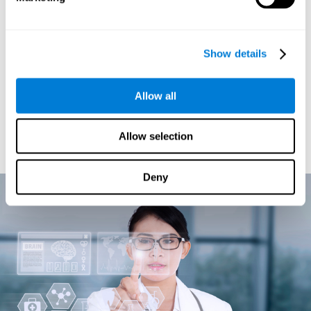
Si algo nos ha enseñado la neurociencia y el estudio de la
cuanto más usamos un circuito
plasticidad cerebral es que
neuronal, más fuerte se hace
. El programa de estimulación
Show details
cognitiva de CogniFit está dirigido a explorar nuestros procesos
cognitivos. Una vez que entiende cual es la situación cognitiva
régimen
particular de cada individuo, ofrece a cada usuario un
Allow all
de ejercicios cognitivos personalizados
. Centrarnos en
aquellas tareas que más nos cuestan y plantearnos
continuamente nuevos retos cognitivos, hará que vayamos
Allow selection
creando y estableciendo nuevas conexiones neuronales que se
irán reforzando y haciendo más fuertes.
Deny