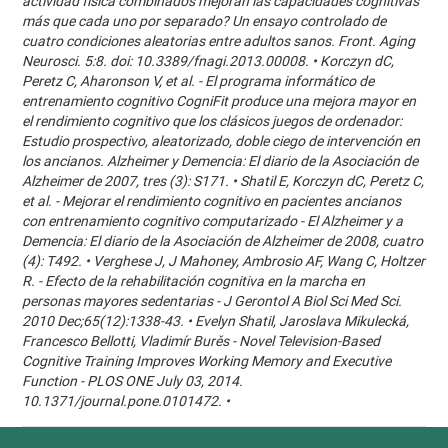
actividad física combinados mejoran las capacidades cognitivas
más que cada uno por separado? Un ensayo controlado de
cuatro condiciones aleatorias entre adultos sanos. Front. Aging
Neurosci. 5:8. doi: 10.3389/fnagi.2013.00008. • Korczyn dC,
Peretz C, Aharonson V, et al. - El programa informático de
entrenamiento cognitivo CogniFit produce una mejora mayor en
el rendimiento cognitivo que los clásicos juegos de ordenador:
Estudio prospectivo, aleatorizado, doble ciego de intervención en
los ancianos. Alzheimer y Demencia: El diario de la Asociación de
Alzheimer de 2007, tres (3): S171. • Shatil E, Korczyn dC, Peretz C,
et al. - Mejorar el rendimiento cognitivo en pacientes ancianos
con entrenamiento cognitivo computarizado - El Alzheimer y a
Demencia: El diario de la Asociación de Alzheimer de 2008, cuatro
(4): T492. • Verghese J, J Mahoney, Ambrosio AF, Wang C, Holtzer
R. - Efecto de la rehabilitación cognitiva en la marcha en
personas mayores sedentarias - J Gerontol A Biol Sci Med Sci.
2010 Dec;65(12):1338-43. • Evelyn Shatil, Jaroslava Mikulecká,
Francesco Bellotti, Vladimír Burěs - Novel Television-Based
Cognitive Training Improves Working Memory and Executive
Function - PLOS ONE July 03, 2014.
10.1371/journal.pone.0101472. •