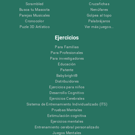
Scrambled
Cruzafichas
Busca tu Mascota
Nenúfares
Parejas Musicales
Golpea al topo
Cronocolor
Palabrájaros
Puzle 3D Artístico
Ver más juegos...
Ejercicios
Para Familias
Para Profesionales
Para investigadores
Educación
Patente
Babybright®
Distribuidores
Ejercicios para niños
Desarrollo Cognitivo
Ejercicios Cerebrales
Sistema de Entrenamiento Individualizado (ITS)
Pruebas Mentales
Estimulación cognitiva
Ejercicios mentales
Entrenamiento cerebral personalizado
Juegos Mentales