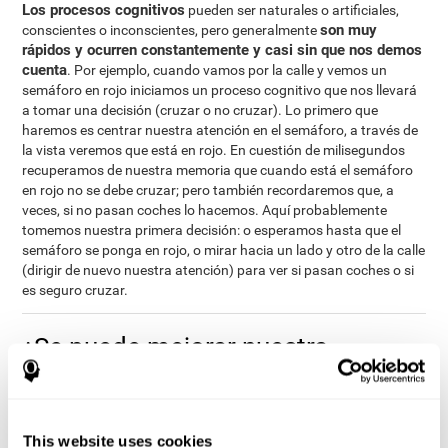
Los procesos cognitivos
pueden ser naturales o artificiales,
son muy
conscientes o inconscientes, pero generalmente
rápidos y ocurren constantemente y casi sin que nos demos
cuenta
. Por ejemplo, cuando vamos por la calle y vemos un
semáforo en rojo iniciamos un proceso cognitivo que nos llevará
a tomar una decisión (cruzar o no cruzar). Lo primero que
haremos es centrar nuestra atención en el semáforo, a través de
la vista veremos que está en rojo. En cuestión de milisegundos
recuperamos de nuestra memoria que cuando está el semáforo
en rojo no se debe cruzar; pero también recordaremos que, a
veces, si no pasan coches lo hacemos. Aquí probablemente
tomemos nuestra primera decisión: o esperamos hasta que el
semáforo se ponga en rojo, o mirar hacia un lado y otro de la calle
(dirigir de nuevo nuestra atención) para ver si pasan coches o si
es seguro cruzar.
¿Se puede mejorar nuestra
cognición?
¿Se puede mejorar nuestra cognición? ¿Cómo podemos hacerlo?
A continuación detallamos alguna herramienta y estrategia
This website uses cookies