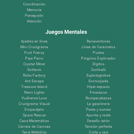
Coordinación
Memoria
Percepción
Atención
Juegos Mentales
Ajedrez en línea
Ranaventuras
Mini Crucigrama
Línea de Caramelos
Fruit Frenzy
Puzles
Pipe Panic
Pingüino Explorador
Crystal Miner
Dígitos
Solitario
Zumbalú
Robo Factory
Explotaglobos
Ant Escape
Encrucijada
Treasure Island
Hiper-espacio
Neon Lights
Frescazoo
Vuélveme Loco
Rompecabezas
Crucigrama Visual
La gasolinera
Emparéjalo
Pares y sumas
Space Rescue
Apunta y resta
Caos Matemático
Desafío ratón
Carrera de Canicas
Tensión perfecta
Tenis Melódico
Corta y cae