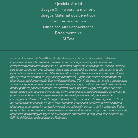
Ejercicio Mental
Juegos Online para la memoria
Juegos Matemáticos Divertidos
Comprensión lectora
Niños con altas capacidades
Retos mentales
CI Test
* Las evaluaciones de CogniFit están diseñadas para detectar alteraciones y deterioro
cognitivo con el fin de ofrecer a un médico información pertinente para diseñar una
intervención terapéutica apropiada. En un entorno clínico, los resultados de CogniFit (cuando
son interpretados por un profesional de la salud cualificado), se pueden utilizar como ayuda
para determinar si un individuo debe ser dirigido a una posterior evaluación neuropsicológica
(por ejemplo, un examen neuropsicológico completo). CogniFit no ofrece directamente un
diagnóstico médico de ningún tipo. Un diagnóstico de TDAH, dislexia, demencia o enfermedad
similar sólo puede ser realizada por un médico o psicólogo cualificado teniendo en cuenta una
amplia gama de posibles factores. De acuerdo al uso indicado, CogniFit no indica que esta
herramienta sea o deba ser considerada como un dispositivo médico certicado por la FDA. El
producto puede ser utilizado para estudios de investigación en cualquier campo de
investigación relacionado con la cognición. Si se utiliza para fines de investigación, todo uso
del producto debe hacerse en los sujetos humanos apropiados conforme al procedimiento
dictado por el centro de investigación y será una obligación por parte del investigador. Todas
estas protecciones para el sujeto humano nunca no podrán ser, en ningún caso, inferiores a las
requeridas para cualquier sujeto de investigación en virtud de lo dispuesto en la Sección 45
CFR 46 del Código de Regulaciones Federales.