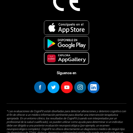
Síguenos en
* Las evaluaciones de CogniFit están diseñadas para detectar alteraciones y deterioro cognitivo con
el fin de ofrecer a un médico información pertinente para diseñar una intervención terapéutica
apropiada. En un entorno clínico, los resultados de CogniFit (cuando son interpretados por un
profesional de la salud cualificado), se pueden utilizar como ayuda para determinar si un individuo
debe ser dirigido a una posterior evaluación neuropsicológica (por ejemplo, un examen
neuropsicológico completo). CogniFit no ofrece directamente un diagnóstico médico de ningún tipo.
Un diagnóstico de TDAH, dislexia, demencia o enfermedad similar sólo puede ser realizada por un