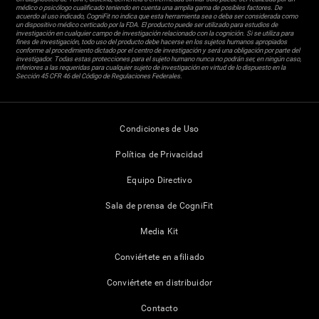
médico o psicólogo cualificado teniendo en cuenta una amplia gama de posibles factores. De
acuerdo al uso indicado, CogniFit no indica que esta herramienta sea o deba ser considerada como
un dispositivo médico certicado por la FDA. El producto puede ser utilizado para estudios de
investigación en cualquier campo de investigación relacionado con la cognición. Si se utiliza para
fines de investigación, todo uso del producto debe hacerse en los sujetos humanos apropiados
conforme al procedimiento dictado por el centro de investigación y será una obligación por parte del
investigador. Todas estas protecciones para el sujeto humano nunca no podrán ser, en ningún caso,
inferiores a las requeridas para cualquier sujeto de investigación en virtud de lo dispuesto en la
Sección 45 CFR 46 del Código de Regulaciones Federales.
Condiciones de Uso
Política de Privacidad
Equipo Directivo
Sala de prensa de CogniFit
Media Kit
Conviértete en afiliado
Conviértete en distribuidor
Contacto