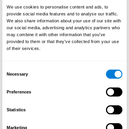
Tenis Melódico de CogniFit estimula un patrón de activación
neural específico el cual ayuda a que los circuitos neuronales se
We use cookies to personalise content and ads, to
reorganicen y recuperen funciones cognitivas debilitadas o
provide social media features and to analyse our traffic.
dañadas.Estimular de manera consistente nuestras habilidades,
We also share information about your use of our site with
puede ayudar a crear nuevas sinapsis, y a que los circuitos
neuronales se reorganicen y mejoren las funciones cognitivas. En
our social media, advertising and analytics partners who
el juego Tenis Melódico se busca estimular capacidades
may combine it with other information that you’ve
relacionadas con el reconocimiento y la percepción auditiva.
provided to them or that they’ve collected from your use
1ª SEMANA
2ª SEMANA
3ª SEMANA
of their services.
Consent
Necessary
Selection
Preferences
Proyección gráfica orientativa de las redes neuronales después
Statistics
de 3 semanas.
¿Qué pasa cuando no entreno mis
Marketing