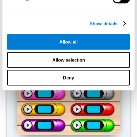
capacidades cognitivas?
Nuestro cerebro tiende a ahorrar recursos eliminando las
conexiones que no se usan. Si no se emplea normalmente una
Show details
habilidad cognitiva, el cerebro no aporta recursos para ese
patrón de activación neuronal, por lo que se vuelve cada vez más
débil. Si no entrenamos esa función cognitiva, nos hacemos
Allow all
menos eficaces en las actividades de nuestro día a día.
Allow selection
JUEGOS RECOMENDADOS
Deny