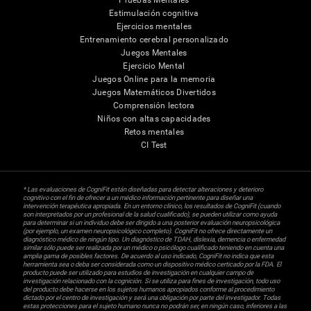
Pruebas Mentales
Estimulación cognitiva
Ejercicios mentales
Entrenamiento cerebral personalizado
Juegos Mentales
Ejercicio Mental
Juegos Online para la memoria
Juegos Matemáticos Divertidos
Comprensión lectora
Niños con altas capacidades
Retos mentales
CI Test
* Las evaluaciones de CogniFit están diseñadas para detectar alteraciones y deterioro
cognitivo con el fin de ofrecer a un médico información pertinente para diseñar una
intervención terapéutica apropiada. En un entorno clínico, los resultados de CogniFit (cuando
son interpretados por un profesional de la salud cualificado), se pueden utilizar como ayuda
para determinar si un individuo debe ser dirigido a una posterior evaluación neuropsicológica
(por ejemplo, un examen neuropsicológico completo). CogniFit no ofrece directamente un
diagnóstico médico de ningún tipo. Un diagnóstico de TDAH, dislexia, demencia o enfermedad
similar sólo puede ser realizada por un médico o psicólogo cualificado teniendo en cuenta una
amplia gama de posibles factores. De acuerdo al uso indicado, CogniFit no indica que esta
herramienta sea o deba ser considerada como un dispositivo médico certicado por la FDA. El
producto puede ser utilizado para estudios de investigación en cualquier campo de
investigación relacionado con la cognición. Si se utiliza para fines de investigación, todo uso
del producto debe hacerse en los sujetos humanos apropiados conforme al procedimiento
dictado por el centro de investigación y será una obligación por parte del investigador. Todas
estas protecciones para el sujeto humano nunca no podrán ser, en ningún caso, inferiores a las