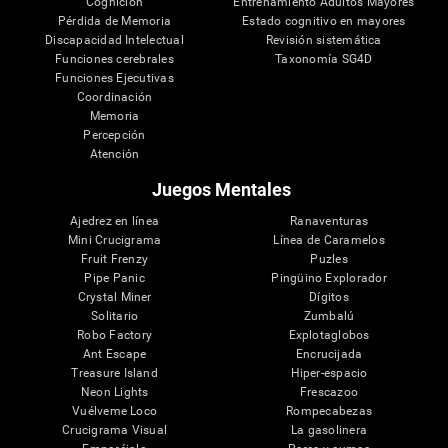
Cognición
Entrenamiento Adultos Mayores
Pérdida de Memoria
Estado cognitivo en mayores
Discapacidad Intelectual
Revisión sistemática
Funciones cerebrales
Taxonomía SG4D
Funciones Ejecutivas
Coordinación
Memoria
Percepción
Atención
Juegos Mentales
Ajedrez en línea
Ranaventuras
Mini Crucigrama
Línea de Caramelos
Fruit Frenzy
Puzles
Pipe Panic
Pingüino Explorador
Crystal Miner
Dígitos
Solitario
Zumbalú
Robo Factory
Explotaglobos
Ant Escape
Encrucijada
Treasure Island
Hiper-espacio
Neon Lights
Frescazoo
Vuélveme Loco
Rompecabezas
Crucigrama Visual
La gasolinera