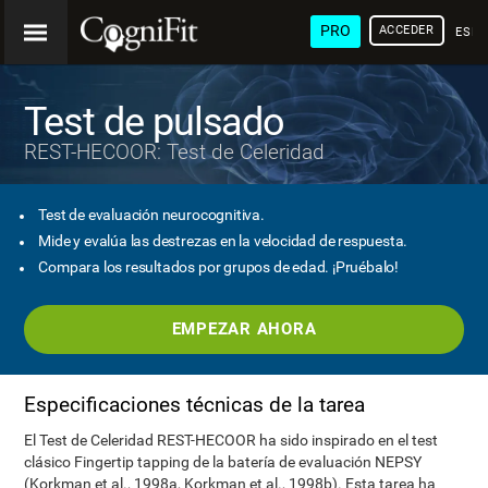
PRO
ACCEDER
ESP
Test de pulsado
REST-HECOOR: Test de Celeridad
Test de evaluación neurocognitiva.
Mide y evalúa las destrezas en la velocidad de respuesta.
Compara los resultados por grupos de edad. ¡Pruébalo!
EMPEZAR AHORA
Especificaciones técnicas de la tarea
El Test de Celeridad REST-HECOOR ha sido inspirado en el test
clásico Fingertip tapping de la batería de evaluación NEPSY
(Korkman et al., 1998a, Korkman et al., 1998b). Esta tarea ha