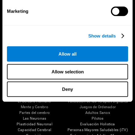
Marketing
Show details
Allow all
Síguenos en
Allow selection
Deny
Tu Cerebro
Investigación
El Cerebro Humano
Validación de las Terapias Digitales
Mente y Cerebro
Juegos de Ordenador
Partes del cerebro
Adultos Sanos
Las Neuronas
Pilotos
Plasticidad Neuronal
Evaluación Holistica
Capacidad Cerebral
Personas Mayores Saludables (iTV)