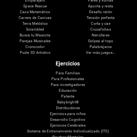
Emparéjalo
Pares y sumas
Space Rescue
Apunta y resta
Caos Matemático
Desafío ratón
Carrera de Canicas
Tensión perfecta
Tenis Melódico
Corta y cae
Scrambled
Cruzafichas
Busca tu Mascota
Nenúfares
Parejas Musicales
Golpea al topo
Cronocolor
Palabrájaros
Puzle 3D Artístico
Ver más juegos...
Ejercicios
Para Familias
Para Profesionales
Para investigadores
Educación
Patente
Babybright®
Distribuidores
Ejercicios para niños
Desarrollo Cognitivo
Ejercicios Cerebrales
Sistema de Entrenamiento Individualizado (ITS)