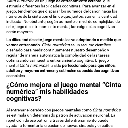
Cinta numérica
es un
juego de entrenamiento cerebral
que
estimula diferentes habilidades cognitivas. Para avanzar en el
juego, tendremos que disparar los números del cañón hacia los
números de la cinta con el fin de que, juntos, sumen la cantidad
indicada. No obstante, según aumente el nivel de complejidad de
este juego de entrenamiento mental, las exigencias cognitivas
serán mayores.
La dificultad de este juego mental se va adaptando a medida que
vamos entrenando
.
Cinta numérica
es un recurso científico
diseñado para medir continuamente nuestro desempeño y
regular de manera automática la complejidad de las tareas,
optimizando así nuestro entrenamiento cognitivo. El juego
mental
Cinta numérica
ha sido
perfeccionado para que niños,
adultos y mayores entrenen y estimulen capacidades cognitivas
esenciales
.
¿Cómo mejora el juego mental “Cinta
numérica” mis habilidades
cognitivas?
Al entrenar el cerebro con juegos mentales como
Cinta numérica
se estimula un determinado patrón de activación neuronal. La
repetición de ese patrón a través del entrenamiento puede
ayudar a fomentar la creación de nuevas sinapsis y circuitos