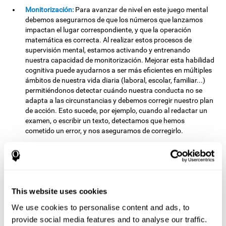
Monitorización:
Para avanzar de nivel en este juego mental
debemos asegurarnos de que los números que lanzamos
impactan el lugar correspondiente, y que la operación
matemática es correcta. Al realizar estos procesos de
supervisión mental, estamos activando y entrenando
nuestra capacidad de monitorización. Mejorar esta habilidad
cognitiva puede ayudarnos a ser más eficientes en múltiples
ámbitos de nuestra vida diaria (laboral, escolar, familiar...)
permitiéndonos detectar cuándo nuestra conducta no se
adapta a las circunstancias y debemos corregir nuestro plan
de acción. Esto sucede, por ejemplo, cuando al redactar un
examen, o escribir un texto, detectamos que hemos
cometido un error, y nos aseguramos de corregirlo.
Atención dividida:
Para avanzar de nivel en este juego mental
debemos prestar atención simultáneamete a diferentes
estímulos y coordinar acciones en paralelo. Al realizar esta
tarea estamos activando y fortaleciendo las estructuras
neuronales implicadas en nuestra capacidad de atención
This website uses cookies
dividida. Mejorar esta habilidad cognitiva nos permite
We use cookies to personalise content and ads, to
atender de forma más eficiente a las múltiples demandas del
provide social media features and to analyse our traffic.
ambiente y minimizar el número de "interferencias".