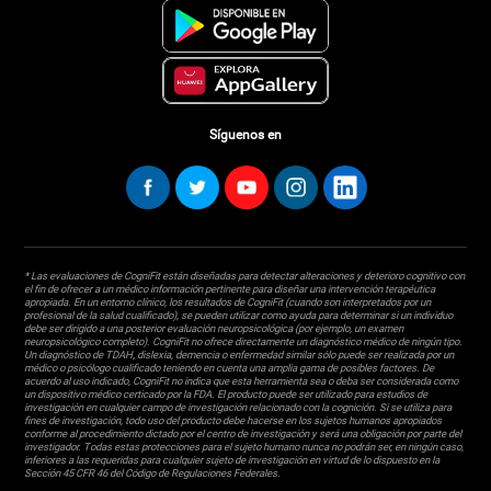
Síguenos en
* Las evaluaciones de CogniFit están diseñadas para detectar alteraciones y deterioro cognitivo con
el fin de ofrecer a un médico información pertinente para diseñar una intervención terapéutica
apropiada. En un entorno clínico, los resultados de CogniFit (cuando son interpretados por un
profesional de la salud cualificado), se pueden utilizar como ayuda para determinar si un individuo
debe ser dirigido a una posterior evaluación neuropsicológica (por ejemplo, un examen
neuropsicológico completo). CogniFit no ofrece directamente un diagnóstico médico de ningún tipo.
Un diagnóstico de TDAH, dislexia, demencia o enfermedad similar sólo puede ser realizada por un
médico o psicólogo cualificado teniendo en cuenta una amplia gama de posibles factores. De
acuerdo al uso indicado, CogniFit no indica que esta herramienta sea o deba ser considerada como
un dispositivo médico certicado por la FDA. El producto puede ser utilizado para estudios de
investigación en cualquier campo de investigación relacionado con la cognición. Si se utiliza para
fines de investigación, todo uso del producto debe hacerse en los sujetos humanos apropiados
conforme al procedimiento dictado por el centro de investigación y será una obligación por parte del
investigador. Todas estas protecciones para el sujeto humano nunca no podrán ser, en ningún caso,
inferiores a las requeridas para cualquier sujeto de investigación en virtud de lo dispuesto en la
Sección 45 CFR 46 del Código de Regulaciones Federales.