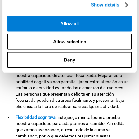
cognitiva nos ayudará a ser más eficientes en aquellas
Show details
actividades de nuestra vida diaria que impliquen tareas
cognitivas complejas. Como por ejemplo, la comprensión del
lenguaje, la lectura, las habilidades matemáticas, el
Allow all
aprendizaje o el razonamiento.
Atención focalizada:
Este juego de entrenamiento cerebral
Allow selection
pone a prueba nuestra atención. Para no ser eliminados
debemos analizar cuidadosamente qué número debemos
disparar. Si fallamos el tiro, nuestro proyectil se unirá a la
Deny
cola y la cinta irá avanzando y restándonos tiempo. Al
practicar este ejercicio estamos estimulando y fortaleciendo
nuestra capacidad de atención focalizada. Mejorar esta
habilidad cognitiva nos permite fijar nuestra atención en un
estímulo o actividad evitando los elementos distractores.
Las personas que presentan déficits en su atención
focalizada pueden distrarese fácilmente y presentar baja
eficiencia a la hora de realizar casi cualquier actividad.
Flexibilidad cognitiva:
Este juego mental pone a prueba
nuestra capacidad para adaptarnos al cambio. A medida
que vamos avanzando, el resultado de la suma va
cambiando, por lo que debemos reajustar nuestra