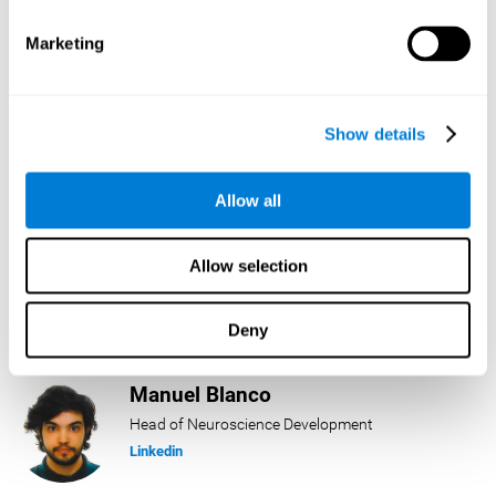
Linkedin
Marketing
Lukas Häring
Head of AI
Show details
Linkedin
Allow all
Daniel Rabasco
Allow selection
Product Manager
Linkedin
Deny
Manuel Blanco
Head of Neuroscience Development
Linkedin