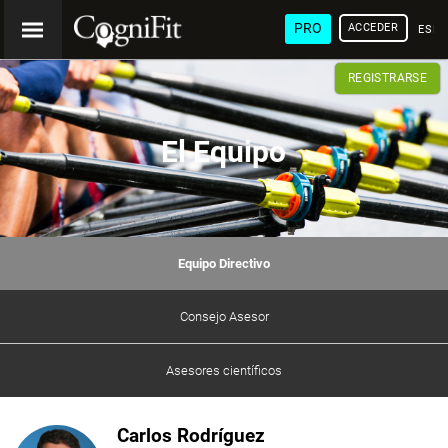
PRO
ACCEDER
ESP
REGISTRARSE
El Equipo
Equipo Directivo
Consejo Asesor
Asesores científicos
Carlos Rodríguez