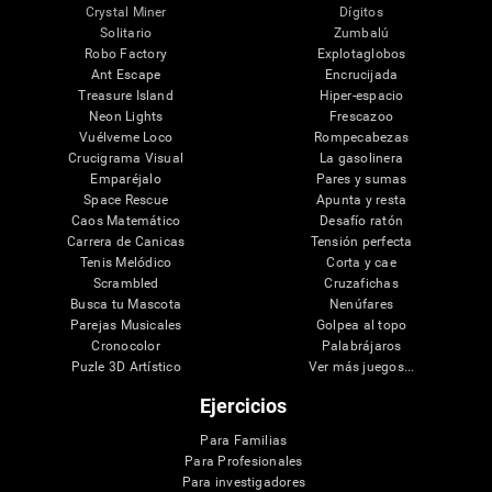
Crystal Miner
Dígitos
Solitario
Zumbalú
Robo Factory
Explotaglobos
Ant Escape
Encrucijada
Treasure Island
Hiper-espacio
Neon Lights
Frescazoo
Vuélveme Loco
Rompecabezas
Crucigrama Visual
La gasolinera
Emparéjalo
Pares y sumas
Space Rescue
Apunta y resta
Caos Matemático
Desafío ratón
Carrera de Canicas
Tensión perfecta
Tenis Melódico
Corta y cae
Scrambled
Cruzafichas
Busca tu Mascota
Nenúfares
Parejas Musicales
Golpea al topo
Cronocolor
Palabrájaros
Puzle 3D Artístico
Ver más juegos...
Ejercicios
Para Familias
Para Profesionales
Para investigadores