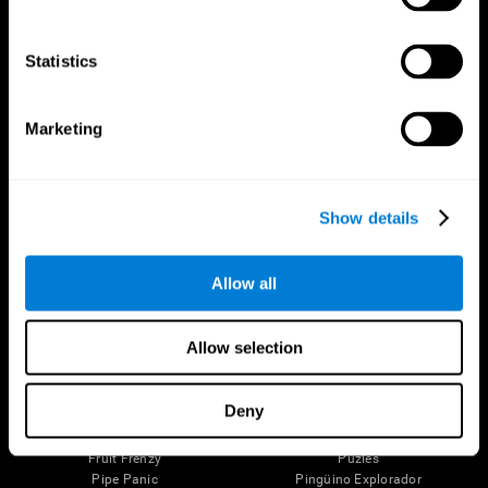
Tu Cerebro
Investigación
El Cerebro Humano
Validación de las Terapias Digitales
Statistics
Mente y Cerebro
Juegos de Ordenador
Partes del cerebro
Adultos Sanos
Las Neuronas
Pilotos
Marketing
Plasticidad Neuronal
Evaluación Holistica
Capacidad Cerebral
Personas Mayores Saludables (iTV)
Cognición
Entrenamiento Adultos Mayores
Pérdida de Memoria
Estado cognitivo en mayores
Show details
Discapacidad Intelectual
Revisión sistemática
Funciones cerebrales
Taxonomía SG4D
Funciones Ejecutivas
Allow all
Coordinación
Memoria
Percepción
Atención
Allow selection
Juegos Mentales
Deny
Ajedrez en línea
Ranaventuras
Mini Crucigrama
Línea de Caramelos
Fruit Frenzy
Puzles
Pipe Panic
Pingüino Explorador