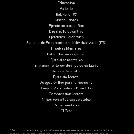
Educación
Patente
Babybright®
Distribuidores
Ejercicios para niños
Desarrollo Cognitivo
Ejercicios Cerebrales
Sistema de Entrenamiento Individualizado (ITS)
Pruebas Mentales
Estimulación cognitiva
Ejercicios mentales
Entrenamiento cerebral personalizado
Juegos Mentales
Ejercicio Mental
Juegos Online para la memoria
Juegos Matemáticos Divertidos
Comprensión lectora
Niños con altas capacidades
Retos mentales
CI Test
* Las evaluaciones de CogniFit están diseñadas para detectar alteraciones y deterioro
cognitivo con el fin de ofrecer a un médico información pertinente para diseñar una