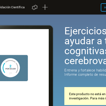
idación Científica
H
Ejercicio
ayudar a 
cognitiva
cerebrov
Entrena y fortalece habil
Informe completo de resul
Este producto no está en
investigación. Para más