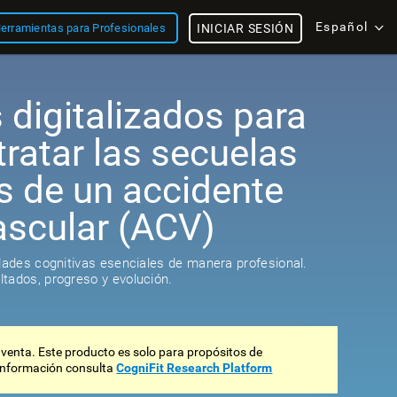
Español
erramientas para Profesionales
INICIAR SESIÓN
s digitalizados para
tratar las secuelas
s de un accidente
ascular (ACV)
idades cognitivas esenciales de manera profesional.
tados, progreso y evolución.
 venta. Este producto es solo para propósitos de
 información consulta
CogniFit Research Platform