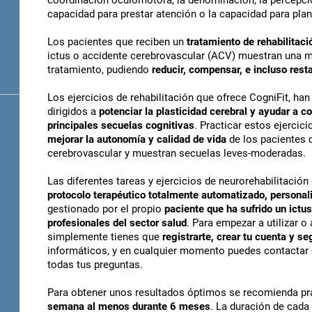
coordinación oculomotora, la denominación, la percepción
capacidad para prestar atención o la capacidad para plani
Los pacientes que reciben un
tratamiento de rehabilitaci
ictus o accidente cerebrovascular (ACV) muestran una ma
tratamiento, pudiendo
reducir, compensar, e incluso resta
Los ejercicios de rehabilitación que ofrece CogniFit, han
dirigidos a
potenciar la plasticidad cerebral y ayudar a 
principales secuelas cognitivas
. Practicar estos ejercic
mejorar la autonomía y calidad de vida
de los pacientes 
cerebrovascular y muestran secuelas leves-moderadas.
Las diferentes tareas y ejercicios de neurorehabilitació
protocolo terapéutico totalmente automatizado, personal
gestionado por el propio
paciente que ha sufrido un ictus
profesionales del sector salud
. Para empezar a utilizar o
simplemente tienes que
registrarte, crear tu cuenta y se
informáticos, y en cualquier momento puedes contactar 
todas tus preguntas.
Para obtener unos resultados óptimos se recomienda pra
semana al menos durante 6 meses
. La duración de cada 