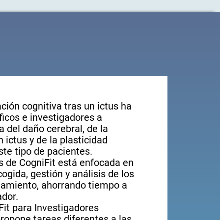
ción cognitiva tras un ictus ha
ficos e investigadores a
a del daño cerebral, de la
 ictus y de la plasticidad
ste tipo de pacientes.
s de CogniFit está enfocada en
ogida, gestión y análisis de los
namiento, ahorrando tiempo a
ador.
it para Investigadores
ropone tareas diferentes a las