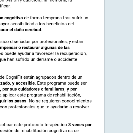
 (visión y audición), la memoria, la
ficar.
ón cognitiva
de forma temprana tras sufrir un
yor sensibilidad a los beneficios del
urar el daño cerebral
.
 sido diseñados por profesionales, y están
compensar o restaurar algunas de las
ios puede ayudar a favorecer la recuperación,
que han sufrido un derrame o accidente
n de CogniFit están agrupados dentro de un
izado, y accesible
. Este programa puede ser
, por sus cuidadores o familiares, y por
 a aplicar este programa de rehabilitación,
guir los pasos
. No se requieren conocimientos
con profesionales que te ayudarán a resolver
cticar este protocolo terapéutico
3 veces por
sesión de rehabilitación cognitiva es de