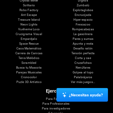
Crystal Miner
Dígitos
Solitario
Zumbalú
Robo Factory
Explotaglobos
Ant Escape
Encrucijada
Treasure Island
Hiper-espacio
Neon Lights
Frescazoo
Vuélveme Loco
Rompecabezas
Crucigrama Visual
La gasolinera
Emparéjalo
Pares y sumas
Space Rescue
Apunta y resta
Caos Matemático
Desafío ratón
Carrera de Canicas
Tensión perfecta
Tenis Melódico
Corta y cae
Scrambled
Cruzafichas
Busca tu Mascota
Nenúfares
Parejas Musicales
Golpea al topo
Cronocolor
Palabrájaros
Puzle 3D Artístico
Ver más juegos...
Ejercicios
¿Necesitas ayuda?
Para Familias
Para Profesionales
Para investigadores