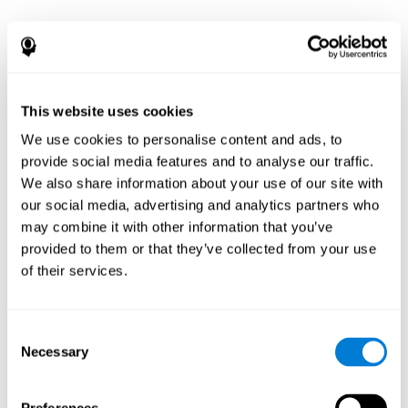
¿Por qué se ha
recomendado una
evaluación
This website uses cookies
We use cookies to personalise content and ads, to
neuropsicológica?
provide social media features and to analyse our traffic.
We also share information about your use of our site with
La evaluación neuropsicológica documenta patrones de
our social media, advertising and analytics partners who
fortalezas y debilidades entre las funciones cognitivas y
conductuales. Para pacientes con enfermedad de
may combine it with other information that you’ve
Parkinson u otro trastorno del movimiento, una
provided to them or that they’ve collected from your use
evaluación e interpretación de este patrón de fortalezas y
of their services.
debilidades puede:
Ayudar en un diagnóstico diferencial (p. ej., para
determinar si los posibles cambios mentales y de
Consent
comportamiento están relacionados con el trastorno del
Necessary
Selection
movimiento, la depresión, el trastorno bipolar, otras
afecciones neurológicas o el tratamiento)
Ayudar con la evaluación antes y después de los