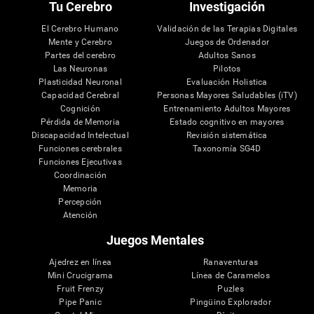
Tu Cerebro
Investigación
El Cerebro Humano
Validación de las Terapias Digitales
Mente y Cerebro
Juegos de Ordenador
Partes del cerebro
Adultos Sanos
Las Neuronas
Pilotos
Plasticidad Neuronal
Evaluación Holistica
Capacidad Cerebral
Personas Mayores Saludables (iTV)
Cognición
Entrenamiento Adultos Mayores
Pérdida de Memoria
Estado cognitivo en mayores
Discapacidad Intelectual
Revisión sistemática
Funciones cerebrales
Taxonomía SG4D
Funciones Ejecutivas
Coordinación
Memoria
Percepción
Atención
Juegos Mentales
Ajedrez en línea
Ranaventuras
Mini Crucigrama
Línea de Caramelos
Fruit Frenzy
Puzles
Pipe Panic
Pingüino Explorador