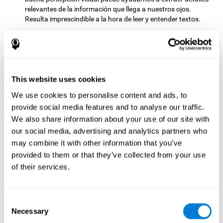
relevantes de la información que llega a nuestros ojos.
Resulta imprescindible a la hora de leer y entender textos.
Reconocimiento:
Símbolos unidos cuenta con dos fases. La
primera fase es la de aprendizaje, en la que tenemos que
memorizar los estímulos que aparecen. Tras unos segundos,
comienza la segunda fase, que es la fase de reconocimiento.
En esta segunda fase debemos reconocer el conjunto de
This website uses cookies
estímulos presentados en la primera fase, pero en esta
We use cookies to personalise content and ads, to
ocasión, los estímulos se encuentran mezclados con otros
semejantes que pretenden distraernos. En esta segunda
provide social media features and to analyse our traffic.
fase estaremos estimulando nuestra capacidad de
We also share information about your use of our site with
reconocimiento. Un adecuado reconocimiento puede ser
our social media, advertising and analytics partners who
beneficioso para identificar los estímulos previos entre las
may combine it with other information that you’ve
opciones presentes. Hacemos uso de nuestro
provided to them or that they’ve collected from your use
reconocimiento en diversas situaciones de la vida cotidiana,
como al ver una persona a la que no nos encontrábamos
of their services.
tras un tiempo, o al reconocer nuestro coche entre los demás
que están aparcados junto a él.
Consent
Otras capacidades cognitivas
Necessary
Selection
relevantes son: