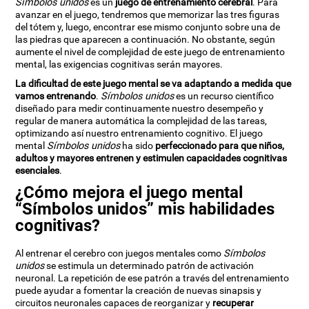
Símbolos unidos
es un
juego de entrenamiento cerebral
. Para
avanzar en el juego, tendremos que memorizar las tres figuras
del tótem y, luego, encontrar ese mismo conjunto sobre una de
las piedras que aparecen a continuación. No obstante, según
aumente el nivel de complejidad de este juego de entrenamiento
mental, las exigencias cognitivas serán mayores.
La dificultad de este juego mental se va adaptando a medida que
vamos entrenando
.
Símbolos unidos
es un recurso científico
diseñado para medir continuamente nuestro desempeño y
regular de manera automática la complejidad de las tareas,
optimizando así nuestro entrenamiento cognitivo. El juego
mental
Símbolos unidos
ha sido
perfeccionado para que niños,
adultos y mayores entrenen y estimulen capacidades cognitivas
esenciales
.
¿Cómo mejora el juego mental
“Símbolos unidos” mis habilidades
cognitivas?
Al entrenar el cerebro con juegos mentales como
Símbolos
unidos
se estimula un determinado patrón de activación
neuronal. La repetición de ese patrón a través del entrenamiento
puede ayudar a fomentar la creación de nuevas sinapsis y
circuitos neuronales capaces de reorganizar y
recuperar