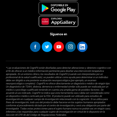
Síguenos en
* Las evaluaciones de CogniFit están diseñadas para detectar alteraciones y deterioro cognitivo con
el fin de ofrecer a un médico información pertinente para diseñar una intervención terapéutica
apropiada. En un entorno clínico, los resultados de CogniFit (cuando son interpretados por un
profesional de la salud cualificado), se pueden utilizar como ayuda para determinar si un individuo
debe ser dirigido a una posterior evaluación neuropsicológica (por ejemplo, un examen
neuropsicológico completo). CogniFit no ofrece directamente un diagnóstico médico de ningún tipo.
Un diagnóstico de TDAH, dislexia, demencia o enfermedad similar sólo puede ser realizada por un
médico o psicólogo cualificado teniendo en cuenta una amplia gama de posibles factores. De
acuerdo al uso indicado, CogniFit no indica que esta herramienta sea o deba ser considerada como
un dispositivo médico certicado por la FDA. El producto puede ser utilizado para estudios de
investigación en cualquier campo de investigación relacionado con la cognición. Si se utiliza para
fines de investigación, todo uso del producto debe hacerse en los sujetos humanos apropiados
conforme al procedimiento dictado por el centro de investigación y será una obligación por parte del
investigador. Todas estas protecciones para el sujeto humano nunca no podrán ser, en ningún caso,
inferiores a las requeridas para cualquier sujeto de investigación en virtud de lo dispuesto en la
Sección 45 CFR 46 del Código de Regulaciones Federales.