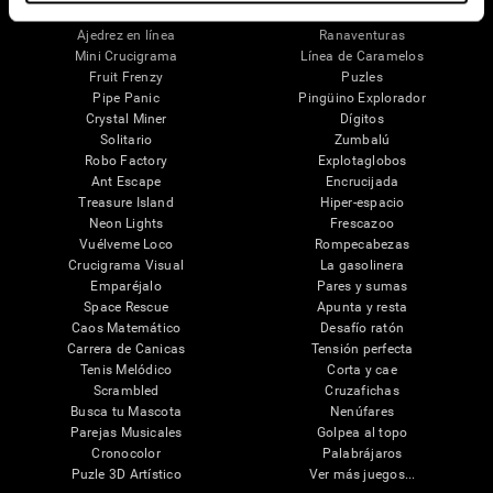
Juegos Mentales
Ajedrez en línea
Ranaventuras
Mini Crucigrama
Línea de Caramelos
Fruit Frenzy
Puzles
Pipe Panic
Pingüino Explorador
Crystal Miner
Dígitos
Solitario
Zumbalú
Robo Factory
Explotaglobos
Ant Escape
Encrucijada
Treasure Island
Hiper-espacio
Neon Lights
Frescazoo
Vuélveme Loco
Rompecabezas
Crucigrama Visual
La gasolinera
Emparéjalo
Pares y sumas
Space Rescue
Apunta y resta
Caos Matemático
Desafío ratón
Carrera de Canicas
Tensión perfecta
Tenis Melódico
Corta y cae
Scrambled
Cruzafichas
Busca tu Mascota
Nenúfares
Parejas Musicales
Golpea al topo
Cronocolor
Palabrájaros
Puzle 3D Artístico
Ver más juegos...