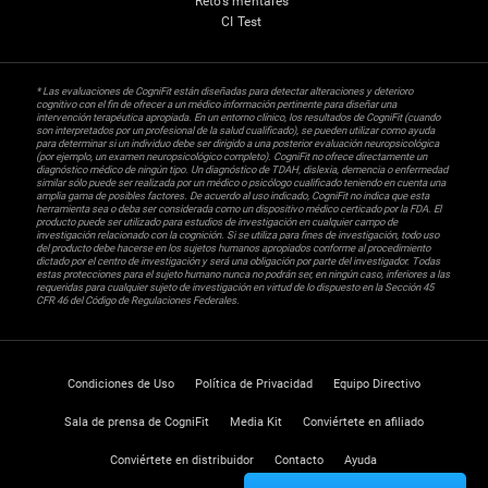
Retos mentales
CI Test
* Las evaluaciones de CogniFit están diseñadas para detectar alteraciones y deterioro
cognitivo con el fin de ofrecer a un médico información pertinente para diseñar una
intervención terapéutica apropiada. En un entorno clínico, los resultados de CogniFit (cuando
son interpretados por un profesional de la salud cualificado), se pueden utilizar como ayuda
para determinar si un individuo debe ser dirigido a una posterior evaluación neuropsicológica
(por ejemplo, un examen neuropsicológico completo). CogniFit no ofrece directamente un
diagnóstico médico de ningún tipo. Un diagnóstico de TDAH, dislexia, demencia o enfermedad
similar sólo puede ser realizada por un médico o psicólogo cualificado teniendo en cuenta una
amplia gama de posibles factores. De acuerdo al uso indicado, CogniFit no indica que esta
herramienta sea o deba ser considerada como un dispositivo médico certicado por la FDA. El
producto puede ser utilizado para estudios de investigación en cualquier campo de
investigación relacionado con la cognición. Si se utiliza para fines de investigación, todo uso
del producto debe hacerse en los sujetos humanos apropiados conforme al procedimiento
dictado por el centro de investigación y será una obligación por parte del investigador. Todas
estas protecciones para el sujeto humano nunca no podrán ser, en ningún caso, inferiores a las
requeridas para cualquier sujeto de investigación en virtud de lo dispuesto en la Sección 45
CFR 46 del Código de Regulaciones Federales.
Condiciones de Uso
Política de Privacidad
Equipo Directivo
Sala de prensa de CogniFit
Media Kit
Conviértete en afiliado
Conviértete en distribuidor
Contacto
Ayuda