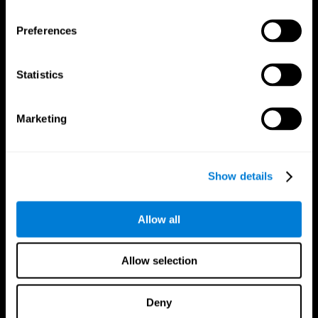
Síguenos en
Preferences
Statistics
Tu Cerebro
Investigación
El Cerebro Humano
Validación de las Terapias Digitales
Marketing
Mente y Cerebro
Juegos de Ordenador
Partes del cerebro
Adultos Sanos
Las Neuronas
Pilotos
Plasticidad Neuronal
Evaluación Holistica
Capacidad Cerebral
Personas Mayores Saludables (iTV)
Show details
Cognición
Entrenamiento Adultos Mayores
Pérdida de Memoria
Estado cognitivo en mayores
Discapacidad Intelectual
Revisión sistemática
Allow all
Funciones cerebrales
Taxonomía SG4D
Funciones Ejecutivas
Coordinación
Allow selection
Memoria
Percepción
Atención
Deny