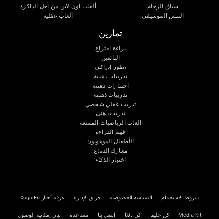
سباق الرخام
ألعاب اون لاين من آجل الذاكرة
التنس الموسيقي
ألعاب عقلية
تمارين
براءة اختراع
البائعين
تطور إدراكى
تدريبات ذهنية
اختبارات ذهنية
تدريبات ذهنية
تدريب عقلي شخصي
تدريب ذهنى
العاب الرياضيات الممتعة
فهم القراءة
الأطفال الموهوبون
معارك الدماغ
اختبار الذكاء
شروط الاستخدام
السياسة الخصوصية
فريق الإدارة
غرفة أخبار CogniFit
Media Kit
كن حليفا
كن بائعًا
إتصل بنا
مساعدة
بيان إمكانية الوصول