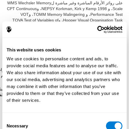
على روائز الأرقام المباشرة وغير مباشرة لWMS Wechsler Memory
Scale، و NEPSY Korkman, Kirk y Kemp 1998، وCPT Continuous
Performance Test، و TOMM Memory Malingering، وVOT
Hooper Visual Organisation Task، وTOVA Test of Variables of
Attention، وTOL Torre de Londres. تقيّم هذه الروائز أيضا الذاكرة
قصيرة المدى، وزمن الكمون، وذاكرة العمل، والمراجة البصريّة،
والإدراك المكانيّ، والتخطيط، وذاكرة السياق، واللدونة الإدراكيّة،
والتسمية، والاعتراف وسرعة المعالجة.
This website uses cookies
رائز التحديد
COM-NAM: تظهر الأشياء عبر الصوت أو الصورة.
We use cookies to personalise content and ads, to
علينا أن نكشف شكل الشيء الأخير أو إن لم يكن موجودا.
provide social media features and to analyse our traffic.
رائز التركّز
VISNEM-PLAN: هناك في الشاشة أصوات ومحفزا
We also share information about your use of our site with
تتنوّر بحسب وضعها. علينا أن ننتبه للأصوات والصور ونحفظ نظم
our social media, advertising and analytics partners who
المحفزات لتكريرها بنفس النظم.
may combine it with other information that you’ve
رائز الاعتراف
WOM-REST: هناك ثلاثة أشياء في الشاشة. علينا
provided to them or that they’ve collected from your use
أن نحفظ نظم الأشياء بسرعة وعبد ذلك تظهر أربعة أشياء مختلف
of their services.
ويجب أن نكشف التسلسل الإبتدائي.
li>
رائز الاستعادة
VISMEM: هناك صور في الشاشة خلال 5 أو 6 ثوان وعلينا أن
نحفظها ونختار الصورة الصحيحة.
Consent
Necessary
Selection