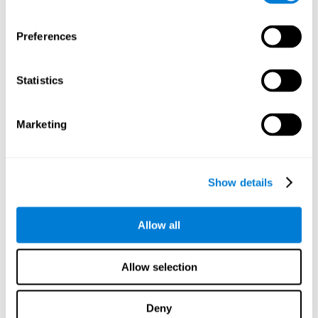
كيف نستعيد أو نحسّن الذاكرة البصريّة
قصيرة المدى؟
Preferences
نعطي في
كوجنيفيت
الإمكانيّة لتدريب الذاكرة البصريّة قصيرة المدى
بطريقة مهنيّة.
Statistics
إنّ استعادة الذاكرة البصرية قصيرة المدى ترتكز على
اللدونة
الدماغية
.
يقدّم كوجنيفيت
مجموعة تمارين مصممة لاستعادة مشكلات
الذاكرة البصرية قصيرة المدى ووظائف معرفية أخرى, تمّ تقوية
Marketing
الاتصالات العصبية باستخدام الوظائف المتعلّقة بها. هكذا، إذا درّبنا
الذاكرة البصرية قصيرة المدى، تمّ تقوية الاتصالات الدماغية للتركيبات
المتعلّقة بها. هكذا، لدينا اتصالات سريعة فعالة عندما نستخدم الذاكرة
البصرية قصيرة المدى، الأمر الذي يحسّن هذه القدرة.
Show details
فريق
كوجنيفيت
مؤلّف من اختصاصيّين بدراسة اللدونة المشاكبة
ومعالجات التكوين العصبيّ. إنّه سمح ابتداع
برنامج التنبيه الإدراكي
الشخصيّ
المطابق على ضروريات الفرد. يبتدئ هذا البرنامج بتقييم
Allow all
الذاكرة البصريّة قصيرة المدى والأعمال الإدراكيّة الأخرى. يعطي برنامج
التنبيه الإدراكي
لكوجنيفيت
تدريبا إدراكيا شخصيا لتقوية الذاكرة
البصريّة قصيرة المدى والأعمال الإدراكيّة الأخرى بحسب نتائج التقييم.
Allow selection
تطلب تحسّن الذاكرة البصريّة قصيرة المدى المثابرة وتدريبا صحيحا.
لكوجنيفيت
أدوات التقييم والاستعادة لتحسّن هذه المهارة الإدراكيّة.
Deny
يطلب التنبيه 15 دقيقة يوميّة، 2 أو 3 أيام في الأسبوع.