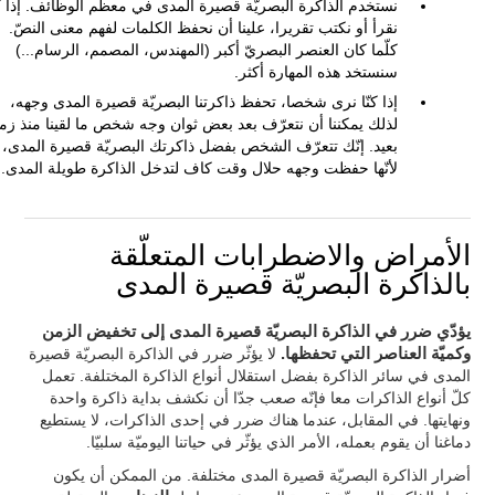
نستخدم الذاكرة البصريّة قصيرة المدى في معظم الوظائف. إذا كن
نقرأ أو نكتب تقريرا، علينا أن نحفظ الكلمات لفهم معنى النصّ.
كلّما كان العنصر البصريّ أكبر (المهندس، المصمم، الرسام...)
سنستخد هذه المهارة أكثر.
إذا كنّا نرى شخصا، تحفظ ذاكرتنا البصريّة قصيرة المدى وجهه،
لذلك يمكننا أن نتعرّف بعد بعض ثوان وجه شخص ما لقينا منذ زم
بعيد. إنّك تتعرّف الشخص بفضل ذاكرتك البصريّة قصيرة المدى،
لأنّها حفظت وجهه حلال وقت كاف لتدخل الذاكرة طويلة المدى.
الأمراض والاضطرابات المتعلّقة
بالذاكرة البصريّة قصيرة المدى
يؤدّي ضرر في الذاكرة البصريّة قصيرة المدى إلى تخفيض الزمن
وكميّة العناصر التي تحفظها.
لا يؤثّر ضرر في الذاكرة البصريّة قصيرة
المدى في سائر الذاكرة بفضل استقلال أنواع الذاكرة المختلفة. تعمل
كلّ أنواع الذاكرات معا فإنّه صعب جدّا أن نكشف بداية ذاكرة واحدة
ونهايتها. في المقابل، عندما هناك ضرر في إحدى الذاكرات، لا يستطيع
دماغنا أن يقوم بعمله، الأمر الذي يؤثّر في حياتنا اليوميّة سلبيّا.
أضرار الذاكرة البصريّة قصيرة المدى مختلفة. من الممكن أن يكون