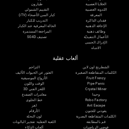
الخلايا العصبية
طيارون
اللدونة العصبية
التقييم الشمولي
المعرفة
كبار السن الأصحاء (iTV)
فقدان الذاكرة
التدريب للكبار
الإعاقة الذهنية
الحالة المعرفية عند الكبار
وظائف ذهنية
المراجعة المستمرة
الأعمال التنفيذيّة
تصنيف SG4D
الإدراك الحسى
الانتباه
ألعاب عقلية
الشطرنج اون لاين
التزاحم
الكلمات المتقاطعة الصغيرة
العثور عن الحيوات الأليف
Fruit Frenzy
الأزواج الموسيقية
Pipe Panic
الوقت واللون
Crystal Miner
اللغز الفني 3D
وحيدا
مغامرات الضفدع
Robo Factory
خط الحلوى
Ant Escape
لغز
يقودني للجنون
الأرقام
الكلمات المتقاطعة البصرية
لون النحلة
قم بالمطابقة
اللعبة العقلية: تفجير البالونات
فوضى الرياضيات
ألعاب الذكاء