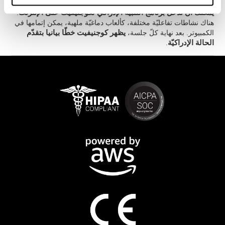
يمكنك أن تدخل برنامج التنبيه الإدراكي لكوجنيفيت على الإنترنت
.
هناك نشاطات تفاعليّة مختلفة، كألعاب دماغيّة ملهية، يمكن إتمامها في
الكمبيوتر. بعد نهاية كلّ جلسة،
يظهر كوجنيفيت خطّا بيانيا بتقدّم
الحالة الإدراكيّة
.