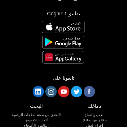
تطبيق CogniFit
تابعونا على
دماغك
البحث
العقل والدماغ
التحقق من صحة العلاجات الرقمية
حقائق عن دماغك
ألعاب الكمبيوتر
أجزاء العقل
البالغون الأصحاء