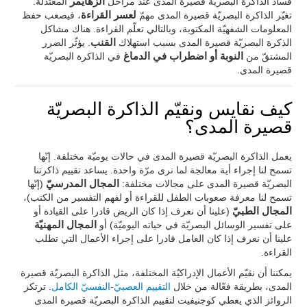
فساد الذاكرة البصريّة قصيرة المدى عند مراحل
الزهايمر
المعتدلة.
تغيّر الذاكرة البصريّة قصيرة المدى مهمّ
لعسر القراءة
، فيصعب حفظ
المعلومات الشفهيّة المكتوبة، وبالتالي تعلّم القراءة. هناك مشاكل
الذكرة البصريّة قصيرة المدى بسبب استهلاك
القنب
. يؤثّر الضرر
المشتقّ من
النوبة أو اضطراب في الدماغ
في الذاكرة البصريّة
قصيرة المدى.
كيف نقايس ونقيّم الذاكرة البصريّة
قصيرة المدى؟
يعمل الذاكرة البصريّة قصيرة المدى في حالات يوميّة مختلفة. إنّها
تسمح لنا إجراء أية معالجة لما نرى مرّة واحدة. يساعد تقييم ذاكرتنا
البصريّة قصيرة المدى على مجالات مختلفة:
المجال المدرسيّ
(إنّها
تسمح لنا معرفة صعوبات الطفل للقراءة أو لفهم التفسير من الكتب)،
المجال الطبيّ
(علينا أن نعرف إذا كان الريض قادرا على القيادة أو
على تفسير الوسائل البصريّة في حياته اليوميّة) أو
المجال المهنيّة
علينا أن نعرف إذا كان العامل قادرا على إجراء الأعمال التي تطلب
القراءة.
يمكننا أن نقيّم الأعمال الإدراكيّة المختلفة، مثل الذاكرة البصريّة قصيرة
المدى، بطريقة فعّالة من خلال
التقييم العصبيّ-النفسيّ الكامل
. ترتكز
الروائز الذي يعطي كوجنيفيت لتقييم الذاكرة البصريّة قصيرة المدى