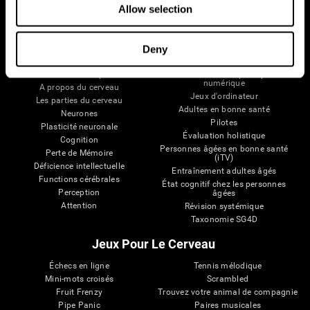
Allow selection
Deny
Votre Cerveau
Recherche
Cerveau et esprit
Validation thérapeutique
numérique
A propos du cerveau
Jeux d'ordinateur
Les parties du cerveau
Adultes en bonne santé
Neurones
Pilotes
Plasticité neuronale
Évaluation holistique
Cognition
Personnes âgées en bonne santé
Perte de Mémoire
(iTV)
Déficience intellectuelle
Entraînement adultes âgés
Functions cérébrales
État cognitif chez les personnes
Perception
âgées
Attention
Révision systémique
Taxonomie SG4D
Jeux Pour Le Cerveau
Échecs en ligne
Tennis mélodique
Mini-mots croisés
Scrambled
Fruit Frenzy
Trouvez votre animal de compagnie
Pipe Panic
Paires musicales