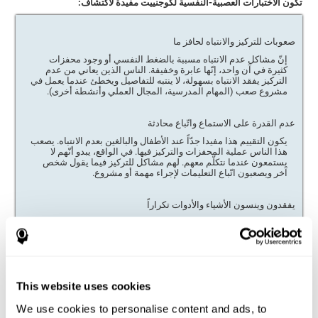
تكون الاختبارات العصبية-النفسية لكوجنييت مفيدة لاكتشاف:
صعوبات للتركيز والانتباه لحافز ما
إنّ مشاكل عدم الانتباه مسببة بالضغط النفسي أو وجود محفزات
كثيرة في آن واحد، إنّها عابرة وخفيفة. الناس الذين يعاني من عدم
التركيز يفقد الانتباه بسهولة، لا ينتبه للتفاصيل ويخطئ عندما يعمل في
مشروع صعب (المهام المدرسية، المجال العملي وأنشطة أخرى).
عدم القدرة على الاستماع واتّباع محادثة
يكون التقييم هذا مفيدا جدّاً عند الأطفال والبالغين بعدم الانتباه. يصعب
هذا الناس عملية المحفزات والتركيز فيها. في الواقع، يبدو أنّهم لا
يستمعون عندما نتكلّم معهم. لهم مشاكل للتركيز فيما يقول شخص
آخر ويصعبون اتّباع التعليمات لإجراء مهمة أو مشروع.
يفقدون وينسون الأشياء والأدوات تكراراً
إنّ استفادة هذه المجموعة العصبية-النفسية هي للذين يفقدون
الأشياء والأدوات اللازمة لإجراء أنشطتهم أو مهامهم (الألعاب، الأدوات
المدرسية أو العملية، الأدوات، إلخ). إنّهم يفقدون التركيز وينسون
الأشياء بسهولة.
This website uses cookies
حافز قليل عند إجراء مهمة ما
إذا وجد عدم الحافز، يجب أن نعرف السبب، فالناس بنقص التركيز لهم
We use cookies to personalise content and ads, to
مشاكل لتنظيم وإنهاء المهام والأنشطة، الأمر الذي لا يتعلّق بالكسل أو