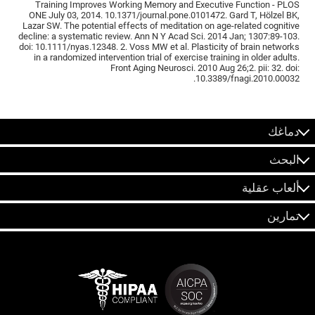
Training Improves Working Memory and Executive Function - PLOS
ONE July 03, 2014. 10.1371/journal.pone.0101472. Gard T, Hölzel BK,
Lazar SW. The potential effects of meditation on age-related cognitive
decline: a systematic review. Ann N Y Acad Sci. 2014 Jan; 1307:89-103.
doi: 10.1111/nyas.12348. 2. Voss MW et al. Plasticity of brain networks
in a randomized intervention trial of exercise training in older adults.
Front Aging Neurosci. 2010 Aug 26;2. pii: 32. doi:
10.3389/fnagi.2010.00032.
دماغك
البحث
ألعاب عقلية
تمارين