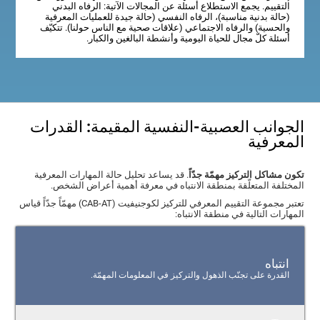
التقييم. يجمع الاستطلاع أسئلة عن المجالات الآتية: الرفاه البدني
(حالة بدنية مناسبة)، الرفاه النفسي (حالة جيدة للعمليات المعرفية
والحسية) والرفاه الاجتماعي (علاقات صحية مع الناس حولنا). تتكيّف
أسئلة كلّ مجال للحياة اليومية وأنشطة البالغين والكبار.
الجوانب العصبية-النفسية المقيمة: القدرات
المعرفية
تكون مشاكل التركيز مهمّة جدّاً
. قد يساعد تحليل حالة المهارات المعرفية
المختلفة المتعلّقة بمنطقة الانتباه في معرفة أهمية أعراض الشخص.
تعتبر مجموعة التقييم المعرفي للتركيز لكوجنيفيت (CAB-AT) مهمّاً جدّاً قياس
المهارات التالية في منطقة الانتباه:
انتباه
القدرة على تجنّب الذهول والتركيز في المعلومات المهمّة.