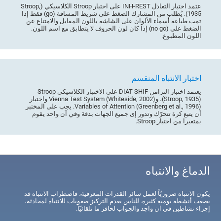
عتمد اختبار التعادل INH-REST على اختبار Stroop الكلاسيكي (Stroop,
1935). يُطلب من المشارك الضغط على شريط المسافة (go) فقط إذا
تمت طباعة أسماء الألوان على الشاشة باللون المقابل والامتناع عن
الضغط على (no go) إذا كان لون الحروف لا يتطابق مع اسم اللون.
اللون المطبوع.
اختبار الانتباه المنقسم
يعتمد اختبار التزامن DIAT-SHIF على الاختبار الكلاسيكي Stroop
(Stroop, 1935)، وVienna Test System (Whiteside, 2002) واختبار
Variables of Attention (Greenberg et al., 1996). يجب على المختبر
أن يتبع كرة تتحرّك وتدور إى جميع الجهات بدقة وفي آن واحد يقوم
بمتغيرا من اختبار Stroop.
الدماغ والانتباه
يكون الانتباه ضروريّاً لعمل سائر القدرات المعرفية، فاضطراب الانتباه قد
يصعب أنشطة يومية كثيرة. للناس بعدم التركيز صعوبات للانتباه لمحادثة،
إجراء نشاطين في آن واجد والجواب لحافز ما تلقائيّاً.