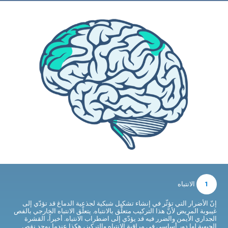
1
الانتباه
إنّ الأضرار التي تؤثّر في إنشاء تشكيل شبكية لجذعية الدماغ قد تؤدّي إلى
غيبوبة المريض لأنّ هذا التركيب متعلّق بالانتباه. يتعلّق الانتباه الخارجي بالفص
الجداري الأيمن والضرر فيه قد يؤدّي إلى اضطراب الانتباه. أخيراً، القشرة
الجبهية لها دور أساسي في مراقبة الانتباه والتركيز، هكذا عندما يوجد نقص