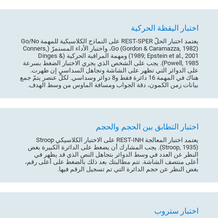
اختبار اليقظة الحركية
يعتمد اختبار الحلّ REST-SPER على النماذج الكلاسيكية للمهمة Go/No
Go (Gordon & Caramazza, 1982)، واختبار الأداء المستمرّ (Conners,
1989; Epstein et al., 2001) ومهمة المراقبة الحركية (Dinges &
Powell, 1985). يجب على الشخص الذي يجري الاختبار الضغط بسرعة
على الدوائر التي تظهر على الشاشة وتجاهل السداسي إن ظهرت.
هناك في المهمة 16 دائرة فقط و8 دوائر وسداسي. لكلّ عنصر يتمّ جمع
بيانات زمن الكمون، دقة الجواب ومسافة الماوس من وسط الهدف.
اختبار التطابق بين الحجم والحجم
يعتمد اختبار المعالجة REST-INH على الاختبار الكلاسيكي Stroop
(Stroop, 1935). يجب المشارك أن يضغط على الدائرة الكبيرة بغض
النظر عن العدد في وسط الدوائر بتجاهل النص الذي قد يظهر في
أعلى منتصف الشاشة. تتم مطالبتك بعد ذلك بالضغط على أعلى رقم،
بغض النظر عن حجم الدائرة التي تم تسجيل الرقم فيها.
اختبار ستروب