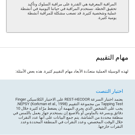
المراقبة المعرفية هي القدرة على مراقبة السلوك وتأكيد
تحقيق الخطة. نستخدم المراقبة في حياتنا اليومية في أنشطة
عملية وشخصية كثيرة. قد تصعب مشكلة للمراقبة أنشطة
يومية كثيرة.
مهام التقييم
لهذه الوسيلة العملية متعدّدة الأبعاد مهام التقييم كثيرة. هذه بعض الأمثلة:
اختبار التنصت
يعتمد اختبار السرعة REST-HECOOR على الاختبار الكلاسيكي Finger
Tapping Test من مجموعة التقييم NEPSY (Korkman et al., 1998).
يجب على الشخص الذي يجري المهمة أن يضغط مرّاة كثيرة خلال 10
دقائق وبسرعة بالماوس أو بالاصبع إن يستخدم جهاز يعمل باللمس في
منطقة محددة من الشاشة. يتم جمع البيانات على أنها عدد النقرات
خلال الوقت المخصص، وعدد النقرات في المنطقة المحددة وعدد
النقرات خارجها.