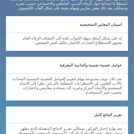
استطلاعا ابتدائيا حول الرفاه البدني، العاطفي والاجتماعي حسب عمره
وسيتلقّى بعد ذلك بعض تمارين ومهام مثبتة على شكل ألعاب الكمبيوتر.
اسبيان المعايير التشخيصية
نّه على شكل أسئلة سهلة الجواب تتّجه إلى اكتشاف الرفاه العام.
يحتوي الاستطلاع اختبارات للاختيار تتكيّف لعمر الشخص.
عوامل عصبية-نفسية والجانبية المعرفية
بعد ذلك، توجد مجموعة مهام لتقييم العوامل العصبية-النفسية المحدّدة
بالأدب العلمي عن الاضطرابات المتعلّقة بالتركيز، نظرا إلى الانتباه
المنقسم والانتباه المركز وغيره. إنّه يستخدم مقاييس واختبارات
بحسب عمر المستخدم.
تقرير النتائج كامل
بعد نهاية اختبار التركيز، ستتلقّى تقرير النتائج المفصلة الذي يظهر
مؤشر خطر نقص الانتباه أو التركيز (المستوى المنخفض-المتوسط-