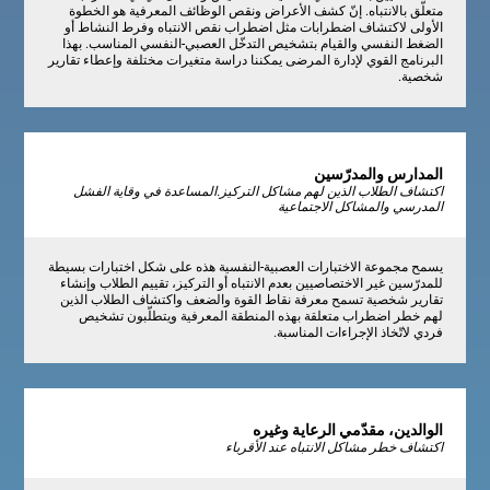
متعلّق بالانتباه. إنّ كشف الأعراض ونقص الوظائف المعرفية هو الخطوة
الأولى لاكتشاف اضطرابات مثل اضطراب نقص الانتباه وفرط النشاط أو
الضغط النفسي والقيام بتشخيص التدخّل العصبي-النفسي المناسب. بهذا
البرنامج القوي لإدارة المرضى يمكننا دراسة متغيرات مختلفة وإعطاء تقارير
شخصية.
المدارس والمدرّسين
اكتشاف الطلاب الذين لهم مشاكل التركيز.المساعدة في وقاية الفشل
المدرسي والمشاكل الاجتماعية
يسمح مجموعة الاختبارات العصبية-النفسية هذه على شكل اختبارات بسيطة
للمدرّسين غير الاختصاصيين بعدم الانتباه أو التركيز، تقييم الطلاب وإنشاء
تقارير شخصية تسمح معرفة نقاط القوة والضعف واكتشاف الطلاب الذين
لهم خطر اضطراب متعلقة بهذه المنطقة المعرفية ويتطلّبون تشخيص
فردي لاتّخاذ الإجراءات المناسبة.
الوالدين، مقدّمي الرعاية وغيره
اكتشاف خطر مشاكل الانتباه عند الأقرباء