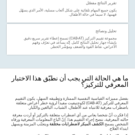
تقرير النتائج مفصّل
يكون جميع المهام تلقائية على شكل ألعاب مسلية، الأمر الذي يسهّل
فهمها، لا سيما في حالة الأطفال.
تحليل ونصائح
مجموعة تقييم التركيز (CAB-AT) تسمح إعطاء تقرير سريع دقيق
بإنشاء جهاز تحليل النتائج كامل. إنّه يساعد في تعرّف وفهم
الأعراض، نقاط القوة والضعف ومؤشّر الخطر.
ما هي الحالة التي يجب أن نطبّق هذا الاختبار
المعرفي للتركيز؟
بفضل مميزاته القياسية النفسية الممتازة وتطبيقه السهل، يكون التقييم
المعرفي للتركيز (CAB-AT) لكوجنيفيت مفيداً لرؤية خطر أعراض متعلقة
باضطراب معرفية للانتباه عند الأطفال، الشباب، البالغين والكبار.
إذا فكرت أنّ شخصا يعاني من أي اضطراب متعلقة بالتركيز أو أردت معرفة
حالته المعرفية، ننصح إجراء التقييم هذا. إنّ اتّباع المعلومات المعرفية ورفاه
الشخص يسمح
الكشف المبكر لاضطرابات مختلفة
ويتجنّب المزمنة ويسهل
ابتداء العلاج.