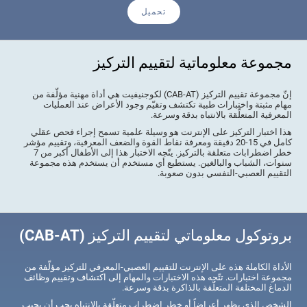
تحميل
مجموعة معلوماتية لتقييم التركيز
إنّ مجموعة تقييم التركيز (CAB-AT) لكوجنيفيت هي أداة مهنية مؤلّفة من
مهام مثبتة واختبارات طبية تكتشف وتقيّم وجود الأعراض عند العمليات
المعرفية المتعلّقة بالانتباه بدقة وسرعة.
هذا اختبار التركيز على الإنترنت هو وسيلة علمية تسمح إجراء فحص عقلي
كامل في 15-20 دقيقة ومعرفة نقاط القوة والضعف المعرفية، وتقييم مؤشر
خطر اضطرابات متعلقة بالتركيز. يتّجه الاختبار هذا إلى الأطفال أكبر من 7
سنوات، الشباب والبالغين. يستطيع أي مستخدم أن يستخدم هذه مجموعة
التقييم العصبي-النفسي بدون صعوبة.
بروتوكول معلوماتي لتقييم التركيز (CAB-AT)
الأداة الكاملة هذه على الإنترنت للتقييم العصبي-المعرفي للتركيز مؤلّفة من
مجموعة اختبارات. تتّجه هذه الاختبارات والمهام إلى اكتشاف وتقييم وظائف
الدماغ المختلفة المتعلّقة بالذاكرة بدقة وسرعة.
الشخص الذي يظهر أعراضاً أو خطر اضطراب متعلّقة بالانتباه يجب أن يجيب