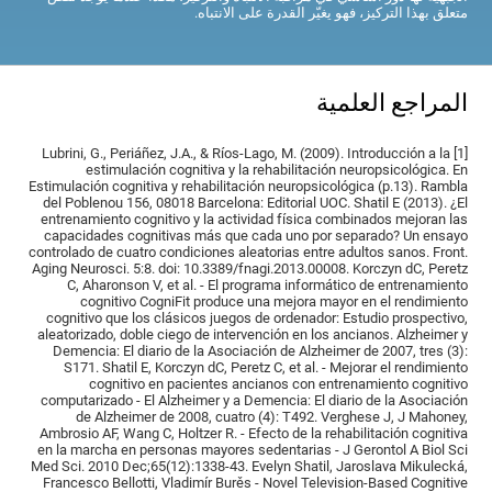
متعلق بهذا التركيز، فهو يغيّر القدرة على الانتباه.
المراجع العلمية
[1] Lubrini, G., Periáñez, J.A., & Ríos-Lago, M. (2009). Introducción a la
estimulación cognitiva y la rehabilitación neuropsicológica. En
Estimulación cognitiva y rehabilitación neuropsicológica (p.13). Rambla
del Poblenou 156, 08018 Barcelona: Editorial UOC. Shatil E (2013). ¿El
entrenamiento cognitivo y la actividad física combinados mejoran las
capacidades cognitivas más que cada uno por separado? Un ensayo
controlado de cuatro condiciones aleatorias entre adultos sanos. Front.
Aging Neurosci. 5:8. doi: 10.3389/fnagi.2013.00008. Korczyn dC, Peretz
C, Aharonson V, et al. - El programa informático de entrenamiento
cognitivo CogniFit produce una mejora mayor en el rendimiento
cognitivo que los clásicos juegos de ordenador: Estudio prospectivo,
aleatorizado, doble ciego de intervención en los ancianos. Alzheimer y
Demencia: El diario de la Asociación de Alzheimer de 2007, tres (3):
S171. Shatil E, Korczyn dC, Peretz C, et al. - Mejorar el rendimiento
cognitivo en pacientes ancianos con entrenamiento cognitivo
computarizado - El Alzheimer y a Demencia: El diario de la Asociación
de Alzheimer de 2008, cuatro (4): T492. Verghese J, J Mahoney,
Ambrosio AF, Wang C, Holtzer R. - Efecto de la rehabilitación cognitiva
en la marcha en personas mayores sedentarias - J Gerontol A Biol Sci
Med Sci. 2010 Dec;65(12):1338-43. Evelyn Shatil, Jaroslava Mikulecká,
Francesco Bellotti, Vladimír Burěs - Novel Television-Based Cognitive