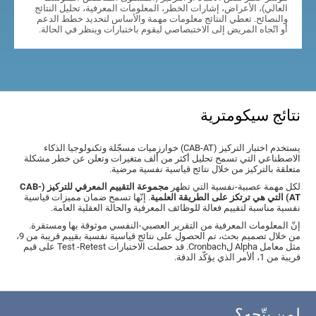
العالي)، الأعراض، إشارات الخطر، المعلومات المعرفية، تحليل النتائج
والنصائح. تعطي النتائج معلومات مهمة والأساس لتحديد خطط الدعم
أو اتّجاه المريض إلى الاختبصاصي ليقوم باختبارات وينظر في الحالة.
نتائج سيكومترية
يستخدم اختبار التركيز (CAB-AT) خوارزميات مسجّلة وتكنولوجيا الذكاء
الاصطناعي التي تسمح تحليل أكثر من ألف متغيرات وتعلن عن خطر مشكلة
متعلقة بالتركيز من خلال نتائج قياسية نفسية مرضية.
لكل مهمة عصبية-نفسية التي تظهر
مجموعة التقييم المعرفي للتركيز (CAB-
AT) التي هي ترتكز على الطريقة العلمية
. إنّها تسمح ضمان مميزات قياسية
نفسية مناسبة لتقييم فعالة للوظائف المعرفية والحالة العقلية العامة.
إنّ المعلومات المعرفية من التقرير العصبي-النفسي موثوقة بها ومستقرة.
من خلال تصميم بحث، تم الحصول على نتائج قياسية نفسية بقييم قريبة من 9،
مثل معامل Alpha لCronbach. قد حصلت الاختبارات Test -Retest على قيم
قريبة من 1، ألأمر الذي يؤكّد الدقة.
لمن يتّجه؟