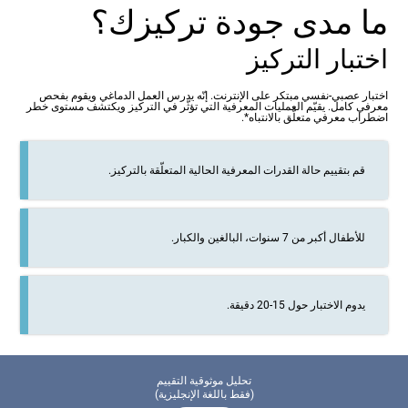
ما مدى جودة تركيزك؟
اختبار التركيز
اختبار عصبي-نفسي مبتكر على الإنترنت. إنّه يدرس العمل الدماغي ويقوم بفحص
معرفي كامل. يقيّم العمليات المعرفية التي تؤثّر في التركيز ويكتشف مستوى خطر
اضطراب معرفي متعلّق بالانتباه*.
قم بتقييم حالة القدرات المعرفية الحالية المتعلّقة بالتركيز.
للأطفال أكبر من 7 سنوات، البالغين والكبار.
يدوم الاختبار حول 15-20 دقيقة.
تحليل موثوقية التقييم
(فقط باللغة الإنجليزية)