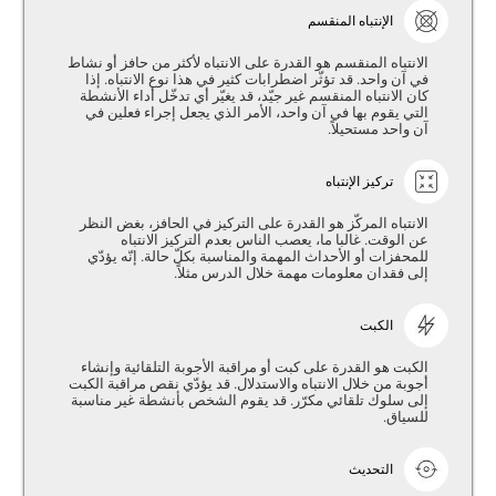
الإنتباه المنقسم
الانتباه المنقسم هو القدرة على الانتباه لأكثر من حافز أو نشاط
في آن واحد. قد تؤثّر اضطرابات كثير في هذا نوع الانتباه. إذا
كان الانتباه المنقسم غير جيّد، قد يغيّر أي تدخّل أداء الأنشطة
التي يقوم بها في آن واحد، الأمر الذي يجعل إجراء فعلين في
آن واحد مستحيلاً.
تركيز الإنتباه
الانتباه المركّز هو القدرة على التركيز في الحافز، بغض النظر
عن الوقت. غالبا ما، يعصب الناس بعدم التركيز الانتباه
للمحفزات أو الأحداث المهمة والمناسبة بكلّ حالة. إنّه يؤدّي
إلى فقدان معلومات مهمة خلال الدرس مثلاً.
الكبت
الكبت هو القدرة على كبت أو مراقبة الأجوبة التلقائية وإنشاء
أجوبة من خلال الانتباه والاستدلال. قد يؤدّي نقص مراقبة الكبت
إلى سلوك تلقائي مكرّر. قد يقوم الشخص بأنشطة غير مناسبة
للسياق.
التحديث