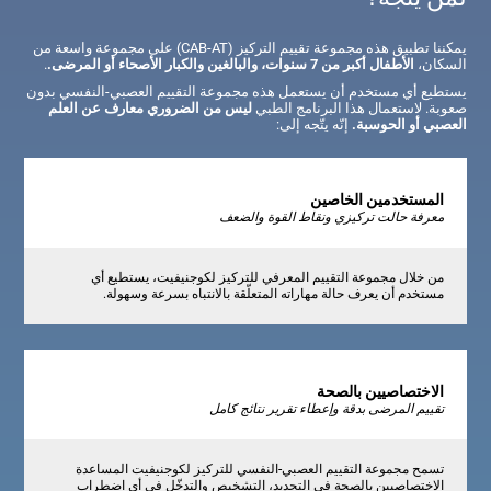
يمكننا تطبيق هذه مجموعة تقييم التركيز (CAB-AT) على مجموعة واسعة من
السكان،
الأطفال أكبر من 7 سنوات، والبالغين والكبار الأصحاء أو المرضى.
.
يستطيع أي مستخدم أن يستعمل هذه مجموعة التقييم العصبي-النفسي بدون
صعوبة. لاستعمال هذا البرنامج الطبي
ليس من الضروري معارف عن العلم
العصبي أو الحوسبة.
إنّه يتّجه إلى:
المستخدمين الخاصين
معرفة حالت تركيزي ونقاط القوة والضعف
من خلال مجموعة التقييم المعرفي للتركيز لكوجنيفيت، يستطيع أي
مستخدم أن يعرف حالة مهاراته المتعلّقة بالانتباه بسرعة وسهولة.
الاختصاصيين بالصحة
تقييم المرضى بدقة وإعطاء تقرير نتائج كامل
تسمح مجموعة التقييم العصبي-النفسي للتركيز لكوجنيفيت المساعدة
الاختصاصيين بالصحة في التحديد، التشخيص والتدخّل في أي اضطراب