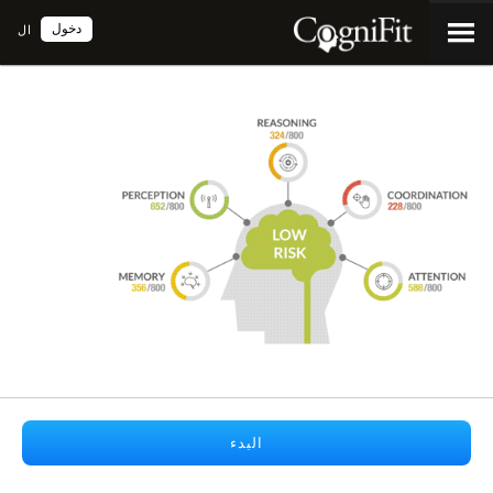
دخول
ال
البدء