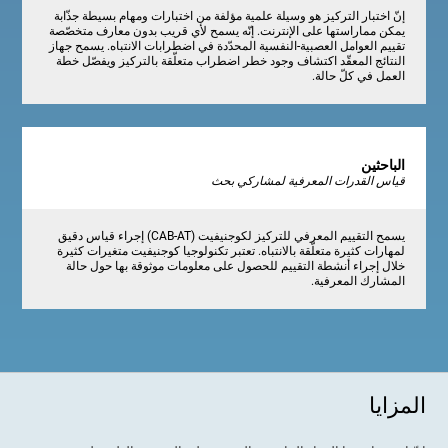
إنّ اختبار التركيز هو وسيلة علمية مؤلفة من اختبارات ومهام بسيطة جذّابة
يمكن مماراستها على الإنترنت. إنّه يسمح لأي قريب بدون معارف متخصّصة
تقييم العوامل العصبية-النفسية المحدّدة في اضطرابات الانتباه. يسمح جهاز
النتائج المعقّد اكتشاف وجود خطر اضطراب متعلّقة بالتركيز ويفصّل خطة
العمل في كلّ حالة.
الباحثين
قياس القدرات المعرفية لمشاركي بحث
يسمح التقييم المعرفي للتركيز لكوجنيفيت (CAB-AT) إجراء قياس دقيق
لمهارات كثيرة متعلّقة بالانتباه. تعتبر تكنولوجيا كوجنيفيت متغيرات كثيرة
خلال إجراء أنشطة التقييم للحصول على معلومات موثوقة بها حول حالة
المشارك المعرفية.
المزايا