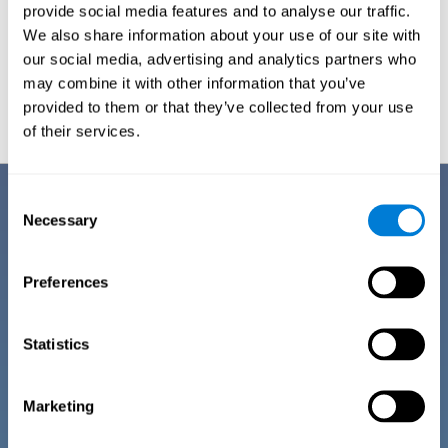
provide social media features and to analyse our traffic.
عدم فهم التعليمات. إنّ دماغهم له صعوبات لكبت المحفزات الخارجية
والانتباه لفعل واحد. لذلك، إنّهم مهمّ فهم أصل هذا الإحساس.
We also share information about your use of our site with
our social media, advertising and analytics partners who
قد تساعد هذه الاختبارات أو دراسات عقلية في المعرفة إذا كانت
may combine it with other information that you’ve
أعراض الشخص عادية بحسب عمره.
provided to them or that they’ve collected from your use
of their services.
وصف استبيان المعايير التشخيصية
Consent
Necessary
Selection
إنّ عدم التركيز هو أحد الأعراض الأكثر شيوعا اليوم. مرات كثيرة إنّه عابر،
ولكن أحيانا هو اضطراب مهمّ. لذلك، يجب أن نحلّل أي اضطراب في هذه
المنطقة المعرفية من خلال الأعراض والإشارات. قد تشير هذه المؤشرات إلى
Preferences
وجود بعض اضطراب متعلّق ب الانتباه. إنّ الخطوة الأولى في مجموعة تقييم
التركيز لكوجنيفيت (CAB-AT) هي استطلاع عن الرفاه البدني، العقلي
والاجتماعي بحسب عمر المستخدم.
Statistics
تكون الأسئلة مماثلة للتي توجد في مقابلة طبية عامة، ولكنّه أسهل ليفهمها
ويجيبها أي شخص.
Marketing
المعايير التشخيصية للأطفال من 7 إلى 12 عاما