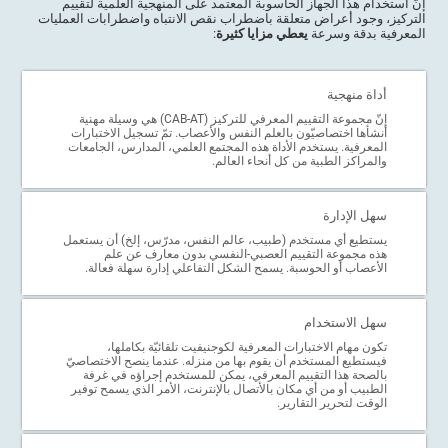
إنّ استخدام هذا الجهاز الحاسوبة المعتمد على المنهجية العلمية لتقييم
التركيز، وجود أعراض متعلقة باضطراب نقص الانتباه واضطرابات العمليات
المعرفية بدقة وسرعة
يعطي مزايا كثيرة
:
أداة منهجية
إنّ مجموعة التقييم المعرفي للتركيز (CAB-AT) هي وسيلة مهنية
أنشأها اختصاصيّون بالعلم النفس والأعصاب. تمّ تسجيل الاختبارات
المعرفية. يستخدم الأداة هذه المجتمع العلمي، المدارس، الجامعات
والمراكز الطبية من كل أنحاء العالم.
سهل الإدارة
يستطيع أي مستخدم (طبيب، عالم النفس، مدرّس، إلخ) أن يستعمل
هذه مجموعة التقييم العصبي-النفسي بدون معارف عن علم
الأعصاب أو الحوسبة. يسمح الشكل التفاعلي إدارة سهلة فعالة.
سهل الاستخدام
تكون مهام الاختبارات المعرفية لكوجنيفيت تلقائيّة بكاملها،
فيستطيع المستخدم أن يقوم بها من منزله. عندما ينصح الاختصاصيّ
بالصحة هذا التقييم المعرفي، يمكن للمستخدم إجراؤه في غرفة
الطبيب أو من أي مكان بالأتصال بالإنترنت، الأمر الذي يسمح توفير
الوقت لتحرير التقارير.