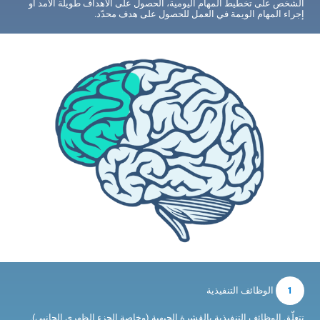
الشخص على تخطيط المهام اليومية، الحصول على الأهداف طويلة الأمد أو
إجراء المهام الويمة في العمل للحصول على هدف محدّد.
1
الوظائف التنفيذية
تتعلّق الوظائف التنفيذية بالقشرة الجبهية (وخاصة الجزء الظهري الجانبي).