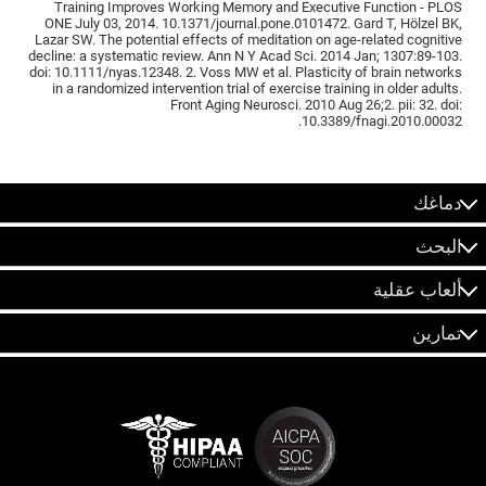
Training Improves Working Memory and Executive Function - PLOS
ONE July 03, 2014. 10.1371/journal.pone.0101472. Gard T, Hölzel BK,
Lazar SW. The potential effects of meditation on age-related cognitive
decline: a systematic review. Ann N Y Acad Sci. 2014 Jan; 1307:89-103.
doi: 10.1111/nyas.12348. 2. Voss MW et al. Plasticity of brain networks
in a randomized intervention trial of exercise training in older adults.
Front Aging Neurosci. 2010 Aug 26;2. pii: 32. doi:
10.3389/fnagi.2010.00032.
دماغك
البحث
ألعاب عقلية
تمارين