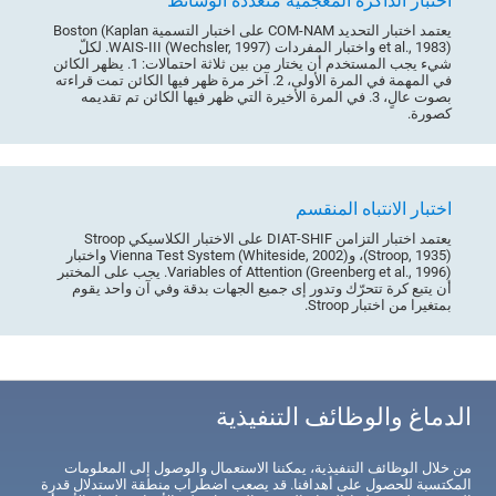
اختبار الذاكرة المعجمية متعددة الوسائط
يعتمد اختبار التحديد COM-NAM على اختبار التسمية Boston (Kaplan
et al., 1983) واختبار المفردات WAIS-III (Wechsler, 1997). لكلّ
شيء يجب المستخدم أن يختار من بين ثلاثة احتمالات: 1. يظهر الكائن
في المهمة في المرة الأولى، 2. آخر مرة ظهر فيها الكائن تمت قراءته
بصوت عالٍ، 3. في المرة الأخيرة التي ظهر فيها الكائن تم تقديمه
كصورة.
اختبار الانتباه المنقسم
يعتمد اختبار التزامن DIAT-SHIF على الاختبار الكلاسيكي Stroop
(Stroop, 1935)، وVienna Test System (Whiteside, 2002) واختبار
Variables of Attention (Greenberg et al., 1996). يجب على المختبر
أن يتبع كرة تتحرّك وتدور إى جميع الجهات بدقة وفي آن واحد يقوم
بمتغيرا من اختبار Stroop.
الدماغ والوظائف التنفيذية
من خلال الوظائف التنفيذية، يمكننا الاستعمال والوصول إلى المعلومات
المكتسبة للحصول على أهدافنا. قد يصعب اضطراب منطقة الاستدلال قدرة