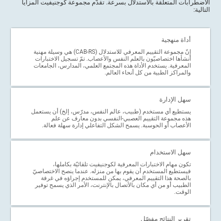
الاضطرابات المتعلّقة بالاستدلال بسرعة. تقدّم مجموعة كوجنيفيت المزايا
التالية:
أداة منهجية
إنّ مجموعة التقييم المعرفي للاستدلال (CAB-RS) هي وسيلة مهنية
أنشأها اختصاصيّون بالعلم النفس والأعصاب. تمّ تسجيل الاختبارات
المعرفية. يستخدم الأداة هذه المجتمع العلمي، المدارس، الجامعات
والمراكز الطبية من كل أنحاء العالم.
سهل الإدارة
يستطيع أي مستخدم (طبيب، عالم النفس، مدرّس، إلخ) أن يستعمل
هذه مجموعة التقييم العصبي-النفسي بدون معارف عن علم
الأعصاب أو الحوسبة. يسمح الشكل التفاعلي إدارة سهلة فعالة.
سهل الاستخدام
تكون مهام الاختبارات المعرفية لكوجنيفيت تلقائيّة بكاملها،
فيستطيع المستخدم أن يقوم بها من منزله. عندما ينصح الاختصاصيّ
بالصحة هذا التقييم المعرفي، يمكن للمستخدم إجراؤه في غرفة
الطبيب أو من أي مكان بالأتصال بالإنترنت، الأمر الذي يسمح توفير
الوقت.
تقرير النتائج مفصّل