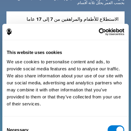
بحسب العمر يحلّل ثلاثة أقسام.
الاستطلاع للأطفام والمراهقين من 7 إلى 17 عاما
إنّه مؤلّفة من بعض أسئلة سهلة الجواب يجب أن يجيبها المسؤول عن
التقييم أو الشخص الذي يقوم باختبار التقييم المعرفي العام. يجمع
الاستطلاع أسئلة عن المجالات الآتية: الرفاه البدني (حالة بدنية
مناسبة)، الرفاه النفسي (حالة جيدة للعمليات المعرفية والحسية)
This website uses cookies
والرفاه الاجتماعي (علاقات صحية مع الناس حولنا). تتكيّف أسئلة كلّ
مجال للحياة اليومية للأطفال والمراهقين.
We use cookies to personalise content and ads, to
provide social media features and to analyse our traffic.
We also share information about your use of our site with
our social media, advertising and analytics partners who
الاستطلاع للبالغين والكبار
may combine it with other information that you’ve
provided to them or that they’ve collected from your use
إنّه مؤلّف من بعض أسئلة سهلة الجواب يجب أن يجيبها المسؤول عن
of their services.
التقييم أو الشخص الذي يقوم باختيار التقييم المعرفي للاستدلال.
يجمع الاستطلاع أسئلة عن الرفاه البدني أو العلاقات الاجتماعية.
تتكيّف الأسئلة لأنشطة البالغين والكبار.
Consent
Necessary
Selection