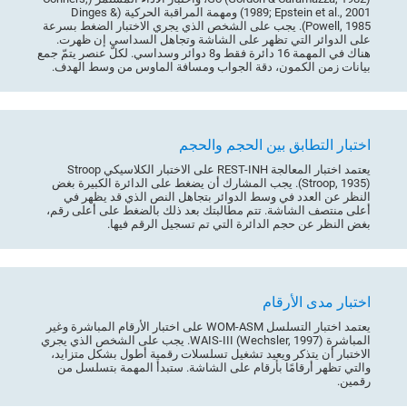
1989; Epstein et al., 2001) ومهمة المراقبة الحركية (Dinges &
Powell, 1985). يجب على الشخص الذي يجري الاختبار الضغط بسرعة
على الدوائر التي تظهر على الشاشة وتجاهل السداسي إن ظهرت.
هناك في المهمة 16 دائرة فقط و8 دوائر وسداسي. لكلّ عنصر يتمّ جمع
بيانات زمن الكمون، دقة الجواب ومسافة الماوس من وسط الهدف.
اختبار التطابق بين الحجم والحجم
يعتمد اختبار المعالجة REST-INH على الاختبار الكلاسيكي Stroop
(Stroop, 1935). يجب المشارك أن يضغط على الدائرة الكبيرة بغض
النظر عن العدد في وسط الدوائر بتجاهل النص الذي قد يظهر في
أعلى منتصف الشاشة. تتم مطالبتك بعد ذلك بالضغط على أعلى رقم،
بغض النظر عن حجم الدائرة التي تم تسجيل الرقم فيها.
اختبار مدى الأرقام
يعتمد اختبار التسلسل WOM-ASM على اختبار الأرقام المباشرة وغير
المباشرة WAIS-III (Wechsler, 1997). يجب على الشخص الذي يجري
الاختبار أن يتذكر ويعيد تشغيل تسلسلات رقمية أطول بشكل متزايد،
والتي تظهر أرقامًا بأرقام على الشاشة. ستبدأ المهمة بتسلسل من
رقمين.