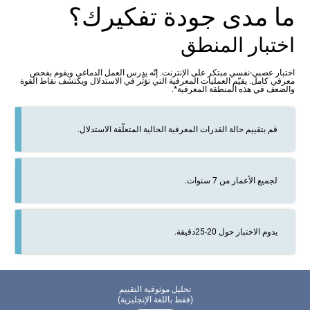
ما مدى جودة تفكيرك؟
اختبار المنطق
اختبار عصبي-نفسي مبتكر على الإنترنت. إنّه يدرس العمل الدماغي ويقوم بفحص
معرفي كامل. يقيّم العمليات المعرفية التي تؤثّر في الاستدلال ويكتشف نقاط القوة
والضعف في هذه المنطقة المعرفية*.
قم بتقييم حالة القدرات المعرفية الحالية المتعلّقة الاستدلال.
لجميع الأعمار من 7 سنوات.
يدوم الاختبار حول 20-25دقيقة.
تحليل موثوقية التقييم
(فقط باللغة الإنجليزية)