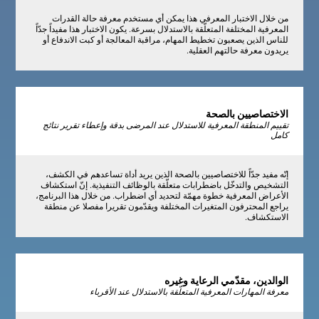
من خلال الاختبار المعرفي هذا يمكن أي مستخدم معرفة حالة القدرات
المعرفية المختلفة المتعلّقة بالاستدلال بسرعة. يكون الاختبار هذا مفيداً جدّاً
للناس الذين يصعبون تخطيط المهام، مراقبة المعالجة أو كبت الاندفاع أو
يريدون معرفة حالتهم العقلية.
الاختصاصيين بالصحة
تقييم المنطقة المعرفية للاستدلال عند المرضى بدقة وإعطاء تقرير نتائج
كامل
إنّه مفيد جدّاً للاختصاصيين بالصحة الذين يريد أداة تساعدهم في الكشف،
التشخيص والتدخّل باضطرابات متعلّقة بالوظائف التنفيذية. إنّ استكشاف
الأعراض المعرفية خطوة مهمّة لتحديد أي اضطراب. من خلال هذا البرنامج،
يراجع المحترفون المتغيرات المختلفة ويقدّمون تقريرا مفصلا عن منطقة
الاستكشاف.
الوالدين، مقدّمي الرعاية وغيره
معرفة المهارات المعرفية المتعلّقة بالاستدلال عند الأقرباء