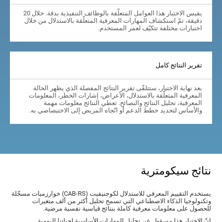
يقيس الاختبار هذا العوامل المتعلّقة بالوظائف التنفيذية بدقة. خلال 20
دقيقة، تمّ استكشاف المهارات المعرفية المتعلّقة بالاستدلال من خلال
اختبارات مختلفة تتكيّف لعمر المستخدم.
تقرير النتائج كامل
بعد نهاية الاختبار، ستتلقّى تقرير النتائج المفصلة الذي يظهر الحالة
المعرفية المتعلّقة بالاستدلال، الأعراض، إشارات الخطر، المعلومات
المعرفية، تحليل النتائج والنصائح. تعطي النتائج معلومات مهمة
والأساس لتحديد خطط الدعم أو اتّجاه المريض إلى الاختبصاصي به.
نتائج سيكومترية
يستخدم التقييم المعرفي للاستدلال لكوجنيفيت (CAB-RS) خوارزميات مسجّلة
وتكنولوجيا الذكاء الاصطناعي التي تسمح تحليل أكثر من ألف متغيرات
للحصول على معلومات معرفية كاملة بنتائج قياسية نفسية مرضية.
إنّ الاختبار هذا مسؤول عن تحليل المهارات الأساسية لحياتنا اليومية.