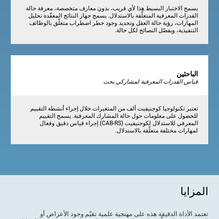
يسمح الاختبار البسيط هذا لأي قريب، بدون معارف متخصصة، معرفة حالة
القدرات المعرفية المتعلّقة بالاستدلال. يسمح جهاز النتائج المعقّدة تحليل
المهارات، رؤية حالة العقل وتحديد وجود خطر اضطراب متعلّق بالوظائف
التنفيذية، ويفصّل النصائح لكل حالة.
الباحثين
قياس القدرات المعرفية لمشاركي بحث
تعتبر تكنولوجيا كوجنيفيت ألف من المتغيرات خلال إجراء أنشطة التقييم
للحصول على معلومات حول حالة المشارك المعرفية. يسمح التقييم
المعرفي للاستدلال لكوجنيفيت (CAB-RS) إجراء قياس دقيق وفعال
لمهارات مختلفة متعلّقة بالاستدلال.
المزايا
تعتمد الأداة الدقيقة هذه على مهنجية علمية تقيّم وجود الأعراض أو