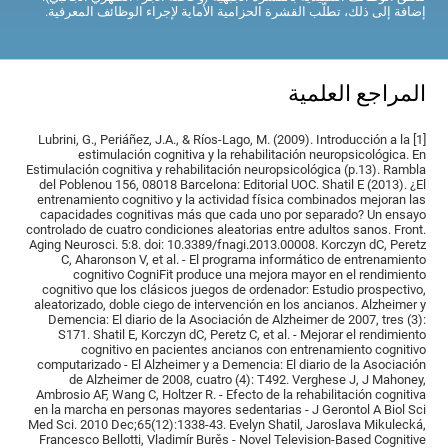
إضافة إلى ذلك، تطلّب القشرة الحزامية الأماية لإجراء الوظائف المعرفية.
المراجع العلمية
[1] Lubrini, G., Periáñez, J.A., & Ríos-Lago, M. (2009). Introducción a la
estimulación cognitiva y la rehabilitación neuropsicológica. En
Estimulación cognitiva y rehabilitación neuropsicológica (p.13). Rambla
del Poblenou 156, 08018 Barcelona: Editorial UOC. Shatil E (2013). ¿El
entrenamiento cognitivo y la actividad física combinados mejoran las
capacidades cognitivas más que cada uno por separado? Un ensayo
controlado de cuatro condiciones aleatorias entre adultos sanos. Front.
Aging Neurosci. 5:8. doi: 10.3389/fnagi.2013.00008. Korczyn dC, Peretz
C, Aharonson V, et al. - El programa informático de entrenamiento
cognitivo CogniFit produce una mejora mayor en el rendimiento
cognitivo que los clásicos juegos de ordenador: Estudio prospectivo,
aleatorizado, doble ciego de intervención en los ancianos. Alzheimer y
Demencia: El diario de la Asociación de Alzheimer de 2007, tres (3):
S171. Shatil E, Korczyn dC, Peretz C, et al. - Mejorar el rendimiento
cognitivo en pacientes ancianos con entrenamiento cognitivo
computarizado - El Alzheimer y a Demencia: El diario de la Asociación
de Alzheimer de 2008, cuatro (4): T492. Verghese J, J Mahoney,
Ambrosio AF, Wang C, Holtzer R. - Efecto de la rehabilitación cognitiva
en la marcha en personas mayores sedentarias - J Gerontol A Biol Sci
Med Sci. 2010 Dec;65(12):1338-43. Evelyn Shatil, Jaroslava Mikulecká,
Francesco Bellotti, Vladimír Burěs - Novel Television-Based Cognitive