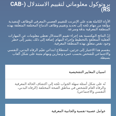
بروتوكول معلوماتي لتقييم الاستدلال (CAB-
RS)
الأداة الكاملة هذه على الإنترنت للتقييم العصبي-المعرفي للوظائف التنفيذية
مؤلّفة من مهام تتّجه إلى تحديد وتقييم وظائف الدماغ المختلفة المتعلّقة بهذه
المنطقة المعرفية بدقة وسرعة.
إنّ النتائج المكتسبة بعد إجراء تقييم الاستدلال تعطي معلومات عن المهارات
العقلية المتعلّقة بالتخطيط وإجراء المهام. إضافة إلى ذلك، يشير إلى خطر
وجود نقص متعلّق بهذه المنطقة المعرفية.
ينقسم هذا الاختبار إلى جزئين، استطلاع ابتدائي تقيّم الرفاه البدني، النفسي
والاجتماعي للشخص بحسب عمره وتمارين ومهام مثبتة على شكل ألعاب
بسيطة.
اسبيان المعايير التشخيصية
نّه على شكل أسئلة سهلة الجواب تتّجه إلى اكتشاف الحالة المعرفية
والرفاه العام للشخص في مناطق الصحة المختلفة (الرفاه البدني،
النفسي والاجتماعي).
عوامل عصبية-نفسية والجانبية المعرفية