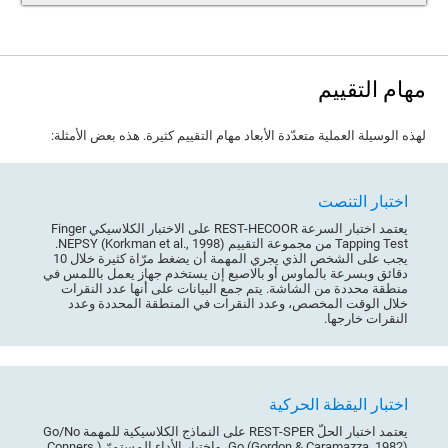
مهام التقييم
لهذه الوسيلة العملية متعدّدة الأبعاد مهام التقييم كثيرة. هذه بعض الأمثلة:
اختبار التنصت
يعتمد اختبار السرعة REST-HECOOR على الاختبار الكلاسيكي Finger
Tapping Test من مجموعة التقييم NEPSY (Korkman et al., 1998).
يجب على الشخص الذي يجري المهمة أن يضغط مرّاة كثيرة خلال 10
دقائق وبسرعة بالماوس أو بالاصبع إن يستخدم جهاز يعمل باللمس في
منطقة محددة من الشاشة. يتم جمع البيانات على أنها عدد النقرات
خلال الوقت المخصص، وعدد النقرات في المنطقة المحددة وعدد
النقرات خارجها.
اختبار اليقظة الحركية
يعتمد اختبار الحلّ REST-SPER على النماذج الكلاسيكية للمهمة Go/No
Go (Gordon & Caramazza, 1982)، واختبار الأداء المستمرّ (Conners,