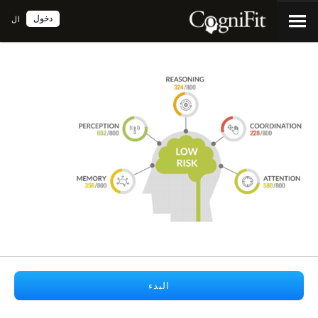
دخول
ال
البدء