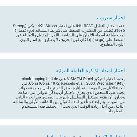
اختبار ستروب
عتمد اختبار التعادل INH-REST على اختبار Stroop الكلاسيكي (Stroop,
1935). يُطلب من المشارك الضغط على شريط المسافة (go) فقط إذا
تمت طباعة أسماء الألوان على الشاشة باللون المقابل والامتناع عن
الضغط على (no go) إذا كان لون الحروف لا يتطابق مع اسم اللون.
اللون المطبوع.
اختبار امتداد الذاكرة العاملة المرئية
يعتمد اختبار التركيز VISMEM-PLAN على block-tapping test de
Corsi (Corsi, 1972; Kessels et al., 2000; Wechsler, 1945). في
الجزء الأول من المهمة، يتم إنارة بعض الدوائر داخل مجموعة دوائر.
يجب على الشخص الذي يجري الاختبار أن يتذكّر الدوائر التي أضاءت
ويحاول أن يقوم بتشغيل التسلسل بالترتيب الصحيح. في الجزء الثاني
من المهمة، يتم إضافة تأخير لمدة 4 ثوانٍ بين الشاشة الأولى والشاشة
الثانية، من أجل زيادة الوقت الذي يجب أن يحتفظ فيه المستخدم
بالمعلومات.