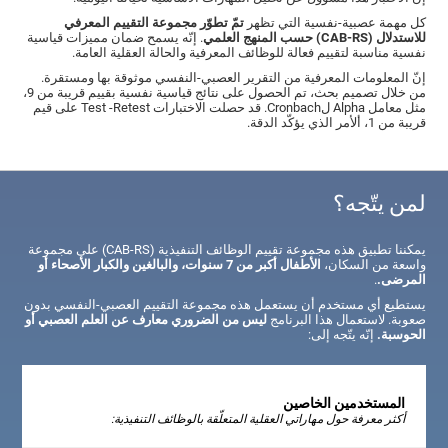
كل مهمة عصبية-نفسية التي تظهر
تمّ تطوّر مجموعة التقييم المعرفي
للاستدلال (CAB-RS) حسب المنهج العلمي
. إنّه يسمح ضمان مميزات قياسية
نفسية مناسبة لتقييم فعالة للوظائف المعرفية والحالة العقلية العامة.
إنّ المعلومات المعرفية من التقرير العصبي-النفسي موثوقة بها ومستقرة.
من خلال تصميم بحث، تم الحصول على نتائج قياسية نفسية بقييم قريبة من 9،
مثل معامل Alpha لCronbach. قد حصلت الاختبارات Test -Retest على قيم
قريبة من 1، ألأمر الذي يؤكّد الدقة.
لمن يتّجه؟
يمكننا تطبيق هذه مجموعة تقييم الوظائف التنفيذية (CAB-RS) على مجموعة
واسعة من السكان،
الأطفال أكبر من 7 سنوات، والبالغين والكبار الأصحاء أو
المرضى.
.
يستطيع أي مستخدم أن يستعمل هذه مجموعة التقييم العصبي-النفسي بدون
صعوبة. لاستعمال هذا البرنامج
ليس من الضروري معارف عن العلم العصبي أو
الحوسبة.
إنّه يتّجه إلى:
المستخدمين الخاصين
أكثر معرفة حول مهاراتي العقلية المتعلّقة بالوظائف التنفيذية: