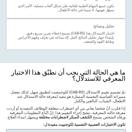
يكون جميع المهام الطبية تلقائية على شكل ألعاب مسلية، الأمر الذي
يسهّل فهمها، لا سيما في حالة الأطفال.
تحليل ونصائح
اختبار الاستدلال هذا (CAB-RS) يسمح إعطاء تقرير سريع دقيق
بإنشاء جهاز تحليل النتائج كامل. إنّه يساعد في تعرّف وفهم الأعراض
ونقاط القوة والضعف.
ما هي الحالة التي يجب أن نطبّق هذا الاختبار
المعرفي للاستدلال؟
تمّ تصميم تقييم الاستدلال (CAB-RS) لكوجنيفيت لتطبيق سهل. لذلك بفضل
مميزاته القياسية النفسية الممتازة هو مفيد لمعرفة حالة الاستدلال عند
الاطفال، الشباب، البالغين والكبار.
إذا فكرت أنّ شخصا يعاني من أي اضطراب متعلقة الوظائف التنفيذية أو أردت
معرفة حالته المعرفية، ننصح إجراء التقييم هذا. إنّ اتّباع المعلومات المعرفية
ورفاه الشخص يسمح
الكشف المبكر لاضطرابات مختلفة
ويسهل ابتداء العلاج.
تكون الاختبارات العصبية-النفسية لكوجنييت مفيدة ل: