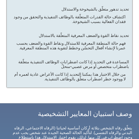
تحديد تدهور متعلّق بالشيخوخة والاستدلال
اكتشاف حالة القدرات المتعلّقة بالوظائف التنفيذية والتحقق من وجود
فقدان الفعالية بسبب الشيخوخة.
تحديد نقاط القوة والضعف المعرفية المتعلّقة بالاستدلال
فهم حالة المنطقة المعرفية للاستدلال ونقاط القوة والضعف بحسب
عمرنا لإنشاء أفعال التحسّن وخطط لتقوية هذه المنطقة المعرفية.
المساعدة في التحديد إذا كانت اضطرابات الوظائف التنفيذية متعلّقة
باضطراب متخصص أو مرض عصبي-منحلّ
من خلال الاختبار هذا يمكننا التحديد إذا كانت الأعراض عادية لعمره أم
لا ووجود خطر اضطراب متعلّق بالوظائف التنفيذية.
وصف استبيان المعايير التشخيصية
يتعلّق رفاه الشخص بثلاثة أركان أساسية لحياتنا (الرفاه الاجتماعي، الرفاه
البدني والرفاه النفسي). لتأكيد الحالة الصحية الجيدة عند شخص يجب عدم
وجود اضطراب في كل منها. لذلك، يقوم اختبار الاستدلال هذا باستطلاع