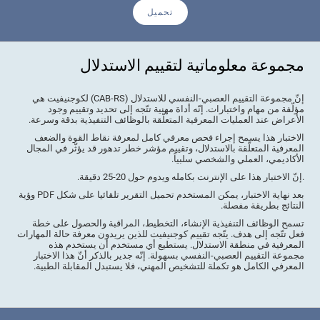
تحميل
مجموعة معلوماتية لتقييم الاستدلال
إنّ مجموعة التقييم العصبي-النفسي للاستدلال (CAB-RS) لكوجنيفيت هي
مؤلّفة من مهام واختبارات. إنّه أداة مهنية تتّجه إلى تحديد وتقييم وجود
الأعراض عند العمليات المعرفية المتعلّقة بالوظائف التنفيذية بدقة وسرعة.
الاختبار هذا يسمح إجراء فحص معرفي كامل لمعرفة نقاط القوة والضعف
المعرفية المتعلّقة بالاستدلال، وتقييم مؤشر خطر تدهور قد يؤثّر في المجال
الأكاديمي، العملي والشخصي سلبياً.
.إنّ الاختبار هذا على الإنترنت بكامله ويدوم حول 20-25 دقيقة.
بعد نهاية الاختبار، يمكن المستخدم تحميل التقرير تلقائيا على شكل PDF وؤية
النتائج بطريقة مفصلة.
تسمح الوظائف التنفيذية الإنشاء، التخطيط، المراقبة والحصول على خطة
فعل تتّجه إلى هدف. يتّجه تقييم كوجنيفيت للذين يريدون معرفة حالة المهارات
المعرفية في منطقة الاستدلال. يستطيع أي مستخدم أن يستخدم هذه
مجموعة التقييم العصبي-النفسي بسهولة. إنّه جدير بالذكر أنّ هذا الاختبار
المعرفي الكامل هو تكملة للتشخيص المهني، فلا يستبدل المقابلة الطبية.