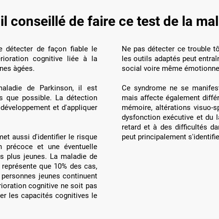
l conseillé de faire ce test de la m
e détecter de façon fiable le
Ne pas détecter ce trouble tô
oration cognitive liée à la
les outils adaptés peut entr
nnes àgées.
social voire même émotionne
aladie de Parkinson, il est
Ce syndrome ne se manifest
s que possible. La détection
mais affecte également différ
 développement et d'appliquer
mémoire, altérations visuo-sp
dysfonction exécutive et du 
retard et à des difficultés d
t aussi d'identifier le risque
peut principalement s'identifie
n précoce et une éventuelle
es plus jeunes. La maladie de
 représente que 10% des cas,
e personnes jeunes continuent
érioration cognitive ne soit pas
er les capacités cognitives le