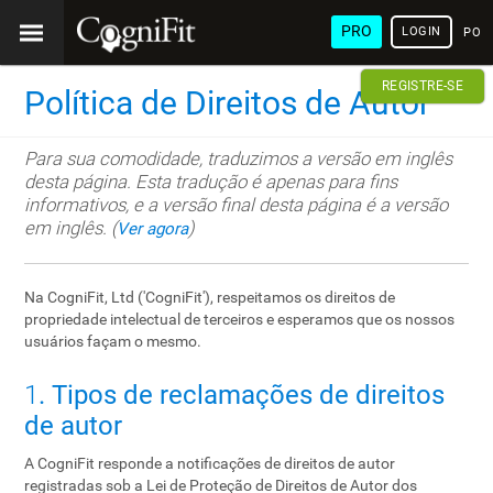
PRO
LOGIN
POR
REGISTRE-SE
Política de Direitos de Autor
Para sua comodidade, traduzimos a versão em inglês
desta página. Esta tradução é apenas para fins
informativos, e a versão final desta página é a versão
em inglês. (
)
Ver agora
Na CogniFit, Ltd ('CogniFit'), respeitamos os direitos de
propriedade intelectual de terceiros e esperamos que os nossos
usuários façam o mesmo.
1
. Tipos de reclamações de direitos
de autor
A CogniFit responde a notificações de direitos de autor
registradas sob a Lei de Proteção de Direitos de Autor dos