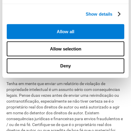
declaração de que aceita a jurisdição do tribunal distrital
federal na sua jurisdição de residência, ou se reside fora dos
Show details
Estados Unidos, qualquer jurisdição do local de
estabelecimento da CogniFit, e que aceitará o serviço da
pessoa que fez a notificação nos termos do parágrafo (c) (1)
Allow all
(C), ou um representante dessa pessoa.
Para enviar uma contranotificação, responda à nossa
notificação de e-mail original e inclua as informações necessárias
Allow selection
no corpo de sua resposta, pois descartamos todos os anexos por
motivos de segurança.
Deny
4
. Consequências legais
Tenha em mente que enviar um relatório de violação de
propriedade intelectual é um assunto sério com consequências
legais. Pense duas vezes antes de enviar uma reivindicação ou
contranotificação, especialmente se não tiver certeza se é o
proprietário real dos direitos de autor ou está autorizado a agir
em nome do detentor dos direitos de autor. Existem
consequências jurídicas e financeiras para envios fraudulentos e
/ ou de má fé. Certifique-se de que é o proprietário real dos
direitos de autor, ou que acredita de boa fé que o material foi