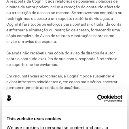
A resposta da CogniFit aos relatórios de possíveis violações de
direitos de autor podem incluir a remoção do conteúdo afectado
ou a restrição do acesso ao mesmo. Se removermos conteúdo ou
restringirmos o acesso a um suposto relatório de violação, a
CogniFit fará todos os esforços para contactar o titular da conta
e informar a eliminação ou restrição de acesso, fornecendo uma
cópia completa do Aviso de retirada e instruções sobre como
enviar um aviso de resposta.
Se ainda não recebeu uma cópia do aviso de direitos de autor
sobre o conteúdo excluído de sua conta, responda à referência
de suporte que lhe enviamos.
Em circunstâncias apropriadas, a CogniFit pode suspender e
avisar infratores reincidentes e, em casos mais sérios, encerrar
permanentemente as contas de usuários.
3
. Envie um aviso de resposta em
uma reivindicação de direitos de
autor
This website uses cookies
We use cookies to personalise content and ads, to
Se acredita que o material informado no aviso de direitos de