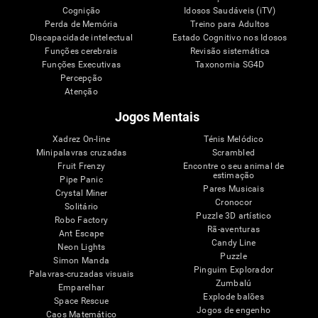
Cognição
Idosos Saudáveis (iTV)
Perda de Memória
Treino para Adultos
Discapacidade intelectual
Estado Cognitivo nos Idosos
Funções cerebrais
Revisão sistemática
Funções Executivas
Taxonomia SG4D
Percepção
Atenção
Jogos Mentais
Xadrez On-line
Ténis Melódico
Minipalavras cruzadas
Scrambled
Fruit Frenzy
Encontre o seu animal de
estimação
Pipe Panic
Pares Musicais
Crystal Miner
Cronocor
Solitário
Puzzle 3D artístico
Robo Factory
Rã-aventuras
Ant Escape
Candy Line
Neon Lights
Puzzle
Simon Manda
Pinguim Explorador
Palavras-cruzadas visuais
Zumbalú
Emparelhar
Explode balões
Space Rescue
Jogos de engenho
Caos Matemático