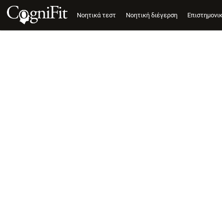
Νοητικά τεστ
Νοητική διέγερση
Επιστημονι