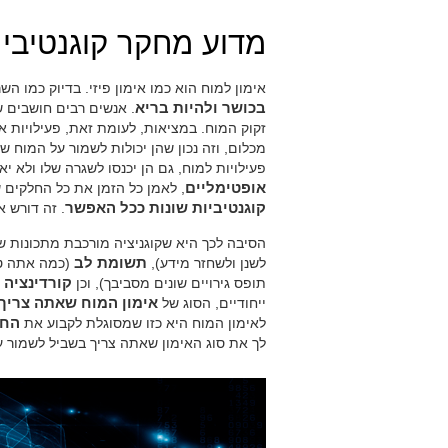
מדוע מחקר קוגנטיבי 
אימון למוח הוא כמו אימון פיזי. בדיוק כמו הש
בכושר ולהיות בריא
. אנשים רבים חושבים 
זקוק המוח. במציאות, לעומת זאת, פעילויות א
מכלום, וזה נכון שהן יכולות לשמור על המוח 
פעילויות למוח, גם הן יכנסו לשגרה שלו ולא יא
אופטימליים
, לאמן כל הזמן את כל החלקים 
קוגנטיביות שונות ככל האפשר
. זה דורש 
הסיבה לכך היא שקוגניציה מורכבת מתכונות שו
לשנן ולשחזר מידע),
תשומת לב
(כמה אתה טו
תופס גירויים שונים מסביבך), וכן
קורדינציה
(
ייחודיים, הסוג של
אימון המוח שאתה צריך
לאימון המוח היא כזו שמסוגלת לקבוע את
החו
לך את סוג האימון שאתה צריך בשביל לשמור ע