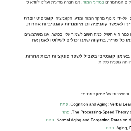
בילים המתמחים
במדעי המוח
. אנו חברה מדעית ועלינו לוודא כי
. על-ידי מינוף מחקר המוח ומדעי הקוגניציה,
קוגניפיט יוצרת
 ולאפשר קוגניציה וכן מיומנויות קוגנטיביות אחרות.
כמה הוא חשיל וכמה חשוב לשמור עליו בכושר. אנו משתמשים
ו כל שריר, בתקווה שאנו יכולים לשלוט ולאמן את
באימון קוגנטיבי בשביל לשפר פונקציות רבות אחרות
,
ווחה גופנית כללית.
חשיבות של אימון קוגנטיבי.
Cognition and Aging: Verbal Lea
פתח
The Processing-Speed Theory of 
פתח
Normal Aging and Forgetting Rates on 
פתח
Aging, 
פתח