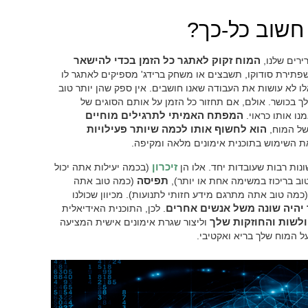
חשוב כל-כך?
רירים שלנו,
המוח זקוק לאתגר כל הזמן בכדי להישאר
שפתירת סודוקו, תשבצים או משחק ברידג' מספיקים לאתגר לו
לו לא עושות את העבודה שאנו חושבים. אין ספק שהן יותר טוב
שלך בכושר. אולם, אם תחזור כל הזמן על אותם הסוגים של
מנו אותו כראוי.
המפתח האמיתי לתרגילים מוחיים
של המוח,
הוא לחשוף אותו לכמה שיותר פעילויות
את השימוש בתוכנית אימונים מלאה ומקיפה.
נות רבות שעובדות יחד. אלו הן
זיכרון
(בכמה יעילות אתה יכול
ב בריכוז במשימה אחת או יותר),
תפיסה
(כמה טוב אתה
כמה טוב אתה מתרגם מידע חזותי לתנועות). מכיוון שכולנו
 יהיה שונה משל אנשים אחרים
. לכן, התוכנית האידיאלית
לשות והחוזקות שלך
וליצור שגרת אימונים אישית המציעה
ל המוח שלך בריא ואקטיבי.