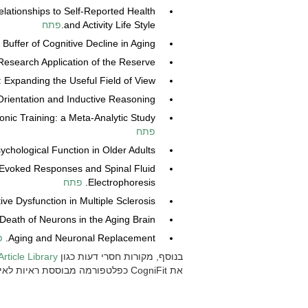
elationships to Self-Reported Health
and Activity Life Style.
פתח
 Buffer of Cognitive Decline in Aging?
esearch Application of the Reserve.
 Expanding the Useful Field of View.
 Orientation and Inductive Reasoning.
c Training: a Meta-Analytic Study.
פתח
chological Function in Older Adults.
 Evoked Responses and Spinal Fluid
Electrophoresis.
פתח
ive Dysfunction in Multiple Sclerosis.
 Death of Neurons in the Aging Brain.
Aging and Neuronal Replacement.
פ
בנוסף, מקורות חסרי דעות כגון
ents Article Library
את CogniFit כפלטפורמה מבוססת ראיות לאימון קוגניטיבי אצל אנשים מבוגרים.