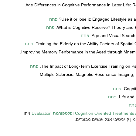
Age Differences in Cognitive Performance in Later Life: R
Use it or lose it: Engaged Lifestyle as a
פתח
What is Cognitive Reserve? Theory and R
פתח
Age and Visual Search:
פתח
Training the Elderly on the Ability Factors of Spatial
פתח
Improving Memory Performance in the Aged through Mnemoni
The Impact of Long-Term Exercise Training on Psy
פתח
Multiple Sclerosis: Magnetic Resonance Imaging,
Cognit
פתח
Life and
פתח
תח
Cognition Oriented Treatm ופלטפורמת Evaluation
זיהו