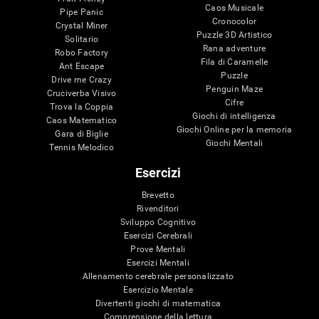
Caos Musicale
Pipe Panic
Cronocolor
Crystal Miner
Puzzle 3D Artistico
Solitario
Rana adventure
Robo Factory
Fila di Caramelle
Ant Escape
Puzzle
Drive me Crazy
Penguin Maze
Cruciverba Visivo
Cifre
Trova la Coppia
Giochi di intelligenza
Caos Matematico
Giochi Online per la memoria
Gara di Biglie
Giochi Mentali
Tennis Melodico
Esercizi
Brevetto
Rivenditori
Sviluppo Cognitivo
Esercizi Cerebrali
Prove Mentali
Esercizi Mentali
Allenamento cerebrale personalizzato
Esercizio Mentale
Divertenti giochi di matematica
Comprensione della lettura