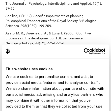
The Journal of Psychology: Interdisciplinary and Applied, 19(1),
87-95.
Shallice, T (1982). Specific impairments of planning.
Philosophical Transactions of the Royal Society B: Biological
Sciences, 298(1089), 199-209.
Asato, M. R., Sweeney, J. A., & Luna, B (2006). Cognitive
processes in the development of TOL performance.
Neuropsychologia, 44(12), 2259-2269.
Korkman, M., Kirk, U., & Kemp, S (1998). NEPSY: A developmental
neuropsychological assessment. Psychological Corporation.
Korkman, M., Kirk, U., & Kemp, S (1998). Manual for the NEPSY.
San Antonio, TX: Psychological corporation.
This website uses cookies
Stroop, J. R (1935). Studies of interference in serial verbal
We use cookies to personalise content and ads, to
reactions. Journal of experimental psychology, 18(6), 643.
provide social media features and to analyse our traffic.
Heaton, R. K. (1981). A manual for the Wisconsin card sorting
We also share information about your use of our site with
test. Western Psycological Services.
our social media, advertising and analytics partners who
Tsotsos, L. E., Roggeveen, A. B., Sekuler, A. B., Vrkljan, B. H., &
may combine it with other information that you’ve
Bennett, P. J. (2010). The effects of practice in a useful field of
provided to them or that they’ve collected from your use
view task on driving performance. Journal of Vision, 10(7), 152-