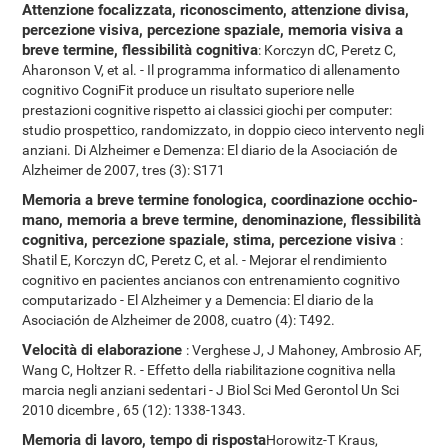
Attenzione focalizzata, riconoscimento, attenzione divisa,
percezione visiva, percezione spaziale, memoria visiva a
breve termine, flessibilità cognitiva
: Korczyn dC, Peretz C,
Aharonson V, et al. - Il programma informatico di allenamento
cognitivo CogniFit produce un risultato superiore nelle
prestazioni cognitive rispetto ai classici giochi per computer:
studio prospettico, randomizzato, in doppio cieco intervento negli
anziani. Di Alzheimer e Demenza: El diario de la Asociación de
Alzheimer de 2007, tres (3): S171
Memoria a breve termine fonologica, coordinazione occhio-
mano, memoria a breve termine, denominazione, flessibilità
cognitiva, percezione spaziale, stima, percezione visiva
:
Shatil E, Korczyn dC, Peretz C, et al. - Mejorar el rendimiento
cognitivo en pacientes ancianos con entrenamiento cognitivo
computarizado - El Alzheimer y a Demencia: El diario de la
Asociación de Alzheimer de 2008, cuatro (4): T492.
Velocità di elaborazione
: Verghese J, J Mahoney, Ambrosio AF,
Wang C, Holtzer R. - Effetto della riabilitazione cognitiva nella
marcia negli anziani sedentari - J Biol Sci Med Gerontol Un Sci
2010 dicembre , 65 (12): 1338-1343.
Memoria di lavoro, tempo di risposta
Horowitz-T Kraus,