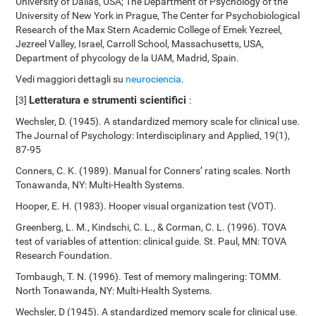
University of Dallas, USA; The Department of Psychology of the
University of New York in Prague, The Center for Psychobiological
Research of the Max Stern Academic College of Emek Yezreel,
Jezreel Valley, Israel, Carroll School, Massachusetts, USA,
Department of phycology de la UAM, Madrid, Spain.
Vedi maggiori dettagli su
neurociencia
.
Letteratura e strumenti scientifici
[3]
:
Wechsler, D. (1945). A standardized memory scale for clinical use.
The Journal of Psychology: Interdisciplinary and Applied, 19(1),
87-95
Conners, C. K. (1989). Manual for Conners’ rating scales. North
Tonawanda, NY: Multi-Health Systems.
Hooper, E. H. (1983). Hooper visual organization test (VOT).
Greenberg, L. M., Kindschi, C. L., & Corman, C. L. (1996). TOVA
test of variables of attention: clinical guide. St. Paul, MN: TOVA
Research Foundation.
Tombaugh, T. N. (1996). Test of memory malingering: TOMM.
North Tonawanda, NY: Multi-Health Systems.
Wechsler, D (1945). A standardized memory scale for clinical use.