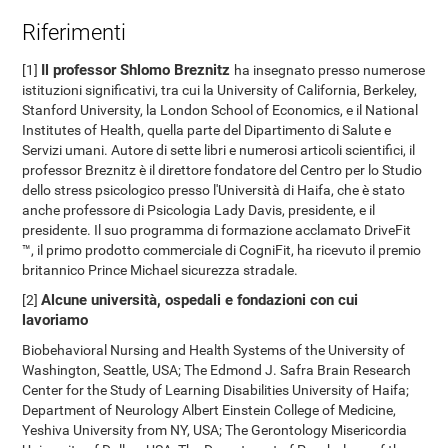
Riferimenti
Il professor Shlomo Breznitz
[1]
ha insegnato presso numerose
istituzioni significativi, tra cui la University of California, Berkeley,
Stanford University, la London School of Economics, e il National
Institutes of Health, quella parte del Dipartimento di Salute e
Servizi umani. Autore di sette libri e numerosi articoli scientifici, il
professor Breznitz è il direttore fondatore del Centro per lo Studio
dello stress psicologico presso l'Università di Haifa, che è stato
anche professore di Psicologia Lady Davis, presidente, e il
presidente. Il suo programma di formazione acclamato DriveFit
™, il primo prodotto commerciale di CogniFit, ha ricevuto il premio
britannico Prince Michael sicurezza stradale.
Alcune università, ospedali e fondazioni con cui
[2]
lavoriamo
Biobehavioral Nursing and Health Systems of the University of
Washington, Seattle, USA; The Edmond J. Safra Brain Research
Center for the Study of Learning Disabilities University of Haifa;
Department of Neurology Albert Einstein College of Medicine,
Yeshiva University from NY, USA; The Gerontology Misericordia