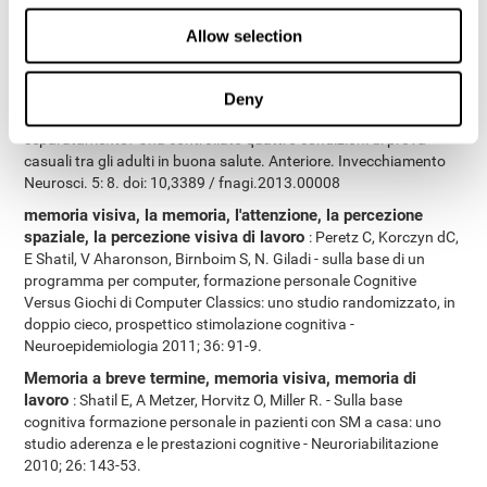
e61390. doi:10.1371/journal.pone.0061390
Allow selection
coordinazione occhio-mano, la memoria visiva, la velocità
di elaborazione, la scansione visiva, la denominazione
:
Shatil E (2013). Does formazione cognitiva e l'attività fisica
Deny
combinata migliorare le capacità cognitive, piuttosto che ogni
separatamente? Una controllato quattro condizioni di prova
casuali tra gli adulti in buona salute. Anteriore. Invecchiamento
Neurosci. 5: 8. doi: 10,3389 / fnagi.2013.00008
memoria visiva, la memoria, l'attenzione, la percezione
spaziale, la percezione visiva di lavoro
: Peretz C, Korczyn dC,
E Shatil, V Aharonson, Birnboim S, N. Giladi - sulla base di un
programma per computer, formazione personale Cognitive
Versus Giochi di Computer Classics: uno studio randomizzato, in
doppio cieco, prospettico stimolazione cognitiva -
Neuroepidemiologia 2011; 36: 91-9.
Memoria a breve termine, memoria visiva, memoria di
lavoro
: Shatil E, A Metzer, Horvitz O, Miller R. - Sulla base
cognitiva formazione personale in pazienti con SM a casa: uno
studio aderenza e le prestazioni cognitive - Neuroriabilitazione
2010; 26: 143-53.