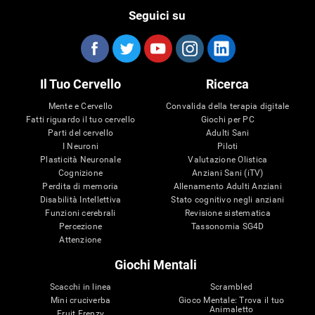
Seguici su
Il Tuo Cervello
Ricerca
Mente e Cervello
Convalida della terapia digitale
Fatti riguardo il tuo cervello
Giochi per PC
Parti del cervello
Adulti Sani
I Neuroni
Piloti
Plasticità Neuronale
Valutazione Olistica
Cognizione
Anziani Sani (iTV)
Perdita di memoria
Allenamento Adulti Anziani
Disabilità Intellettiva
Stato cognitivo negli anziani
Funzioni cerebrali
Revisione sistematica
Percezione
Tassonomia SG4D
Attenzione
Giochi Mentali
Scacchi in linea
Scrambled
Mini cruciverba
Gioco Mentale: Trova il tuo
Animaletto
Fruit Frenzy