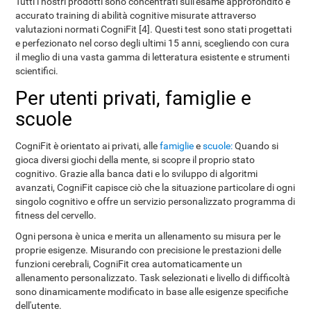
Tutti i nostri prodotti sono concentrati sull'esame approfondito e
accurato training di abilità cognitive misurate attraverso
valutazioni normati CogniFit [4]. Questi test sono stati progettati
e perfezionato nel corso degli ultimi 15 anni, scegliendo con cura
il meglio di una vasta gamma di letteratura esistente e strumenti
scientifici.
Per utenti privati, famiglie e
scuole
CogniFit è orientato ai privati, alle
famiglie
e
scuole:
Quando si
gioca diversi giochi della mente, si scopre il proprio stato
cognitivo. Grazie alla banca dati e lo sviluppo di algoritmi
avanzati, CogniFit capisce ciò che la situazione particolare di ogni
singolo cognitivo e offre un servizio personalizzato programma di
fitness del cervello.
Ogni persona è unica e merita un allenamento su misura per le
proprie esigenze. Misurando con precisione le prestazioni delle
funzioni cerebrali, CogniFit crea automaticamente un
allenamento personalizzato. Task selezionati e livello di difficoltà
sono dinamicamente modificato in base alle esigenze specifiche
dell'utente.