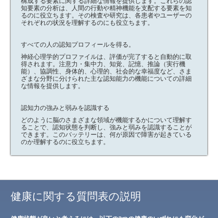
構成する要素に関する詳細な情報を提供します。これらの認
知要素の分析は、人間の行動や精神機能を支配する要素を知
るのに役立ちます。その検査や研究は、各患者やユーザーの
それぞれの状況を理解するのにも役立ちます。
すべての人の認知プロフィールを得る。
神経心理学的プロファイルは、評価が完了すると自動的に取
得されます。注意力・集中力、知覚、記憶、推論（実行機
能）、協調性、身体的、心理的、社会的な幸福度など、さま
ざまな分野に分けられた主な認知能力の機能についての詳細
な情報を提供します。
認知力の強みと弱みを認識する
どのように脳のさまざまな領域が機能するかについて理解す
ることで、認知状態を判断し、強みと弱みを認識することが
できます。このバッテリーは、何が原因で障害が起きている
のか理解するのに役立ちます。
健康に関する質問表の説明