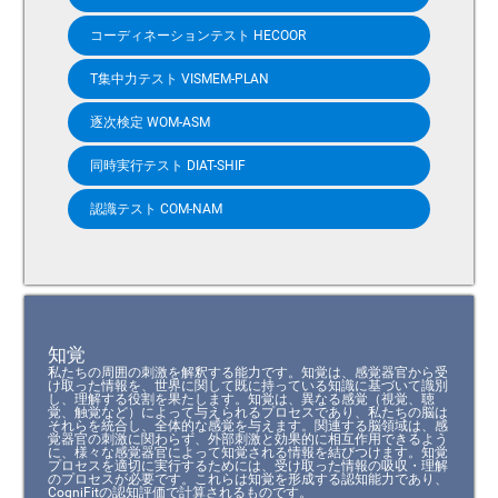
コーディネーションテスト HECOOR
T集中力テスト VISMEM-PLAN
逐次検定 WOM-ASM
同時実行テスト DIAT-SHIF
認識テスト COM-NAM
知覚
私たちの周囲の刺激を解釈する能力です。知覚は、感覚器官から受
け取った情報を、世界に関して既に持っている知識に基づいて識別
し、理解する役割を果たします。知覚は、異なる感覚（視覚、聴
覚、触覚など）によって与えられるプロセスであり、私たちの脳は
それらを統合し、全体的な感覚を与えます。関連する脳領域は、感
覚器官の刺激に関わらず、外部刺激と効果的に相互作用できるよう
に、様々な感覚器官によって知覚される情報を結びつけます。知覚
プロセスを適切に実行するためには、受け取った情報の吸収・理解
のプロセスが必要です。これらは知覚を形成する認知能力であり、
CogniFitの認知評価で計算されるものです。