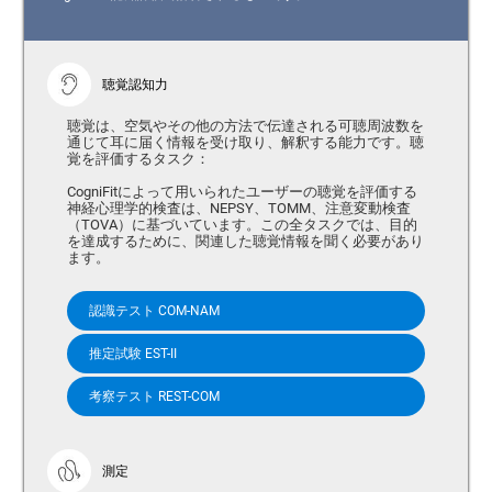
聴覚認知力
聴覚は、空気やその他の方法で伝達される可聴周波数を
通じて耳に届く情報を受け取り、解釈する能力です。聴
覚を評価するタスク：
CogniFitによって用いられたユーザーの聴覚を評価する
神経心理学的検査は、NEPSY、TOMM、注意変動検査
（TOVA）に基づいています。この全タスクでは、目的
を達成するために、関連した聴覚情報を聞く必要があり
ます。
認識テスト COM-NAM
推定試験 EST-II
考察テスト REST-COM
測定