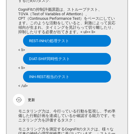
するためのタスク:
CogniFitの抑制評価課題は、ストループテスト、
TOVA（Test of Variables of Attention）、
CPT（Continuous Performance Test）をベースにしてい
ます。このような活動をしていると、刺激によって反応
傾向が生まれ、タイミングを見計らって切り離したり、
抑制したりする必要が出てきます。< ul>< li>
REST-INHの処理テスト
< li>
DIAT-SHIF同時性テスト
< li>
INH-REST相当のテスト
< /ul>
更新
モニタリング力は、今行っている行動を監視し、予め準
備した行動計画を達成しているか確認する能力です。モ
ニタリング力を評価するタスク：
モニタリング力を測定するCogniFitのタスクは、様々な
従来の神経心理学的検査に基づいています。：ストルー