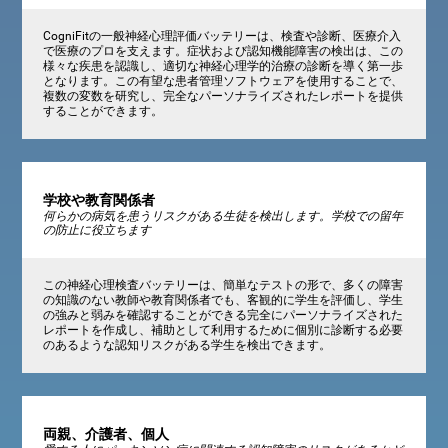
CogniFitの一般神経心理評価バッテリーは、検査や診断、医療介入
で医療のプロを支えます。症状および認知機能障害の検出は、この
様々な疾患を認識し、適切な神経心理学的治療の診断を導く第一歩
となります。この有望な患者管理ソフトウェアを使用することで、
複数の変数を研究し、完全なパーソナライズされたレポートを提供
することができます。
学校や教育関係者
何らかの病気を患うリスクがある生徒を検出します。学校での留年
の防止に役立ちます
この神経心理検査バッテリーは、簡単なテストの形で、多くの障害
の知識のない教師や教育関係者でも、客観的に学生を評価し、学生
の強みと弱みを確認することができる完全にパーソナライズされた
レポートを作成し、補助として利用するために個別に診断する必要
のあるような認知リスクがある学生を検出できます。
両親、介護者、個人