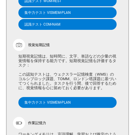
認識テスト WOM-REST
集中力テスト VISMEM-PLAN
認識テスト COM-NAM
視覚短期記憶
短期視覚記憶は、短時間に、文字、単語などの少量の視
覚情報を保持する能力です。短期視覚記憶を評価するタ
スク：
この認知テストは、ウェクスラー記憶検査（WMS）の
コルシブロック課題、TOMM、ロンドン塔課題に基づい
てつくられました。タスクを行う間、後で回答するため
に、視覚情報を心に留めておく必要があります。
集中力テスト VISMEM-PLAN
作業記憶力
ワーキングメモリは、言語理解、学習および推定のよう