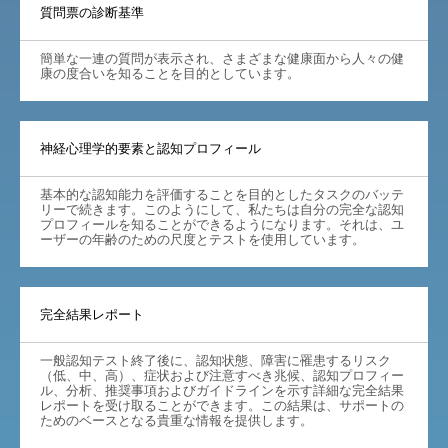
質問票の診断基準
簡単な一連の質問が表示され、さまざまな健康面から人々の健
康の度合いを知ることを目的としています。
神経心理学的要素と認知プロフィール
基本的な認知能力を評価することを目的としたタスクのバッテ
リーで続きます。このようにして、私たちは自分の完全な認知
プロフィールを知ることができるようになります。それは、ユ
ーザーの年齢のための尺度とテストを使用しています。
完全結果レポート
一般認知テスト終了後に、認知状態、障害に罹患するリスク
（低、中、高）、症状および注意すべき兆候、認知プロフィー
ル、分析、推奨事項およびガイドラインを示す詳細な完全結果
レポートを受け取ることができます。この結果は、サポートの
ためのベースとなる貴重な情報を提供します。