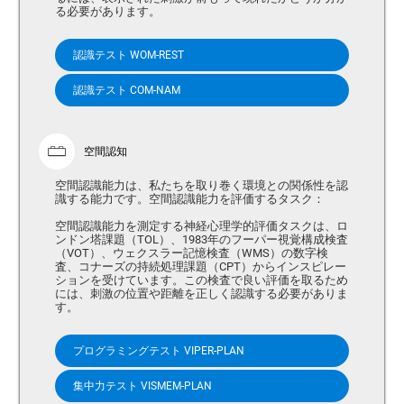
る必要があります。
認識テスト WOM-REST
認識テスト COM-NAM
空間認知
空間認識能力は、私たちを取り巻く環境との関係性を認
識する能力です。空間認識能力を評価するタスク：
空間認識能力を測定する神経心理学的評価タスクは、ロ
ンドン塔課題（TOL）、1983年のフーパー視覚構成検査
（VOT）、ウェクスラー記憶検査（WMS）の数字検
査、コナーズの持続処理課題（CPT）からインスピレー
ションを受けています。この検査で良い評価を取るため
には、刺激の位置や距離を正しく認識する必要がありま
す。
プログラミングテスト VIPER-PLAN
集中力テスト VISMEM-PLAN