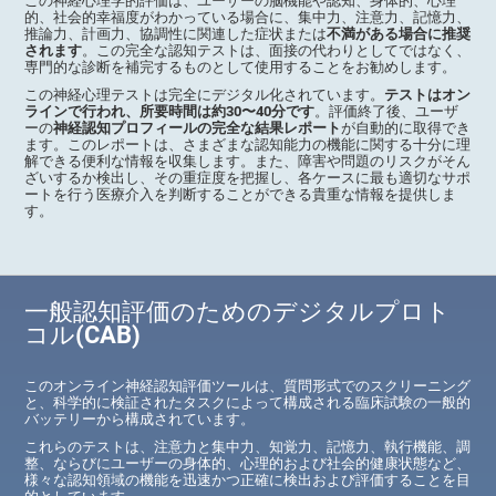
この神経心理学的評価は、ユーザーの脳機能や認知、身体的、心理
的、社会的幸福度がわかっている場合に、集中力、注意力、記憶力、
推論力、計画力、協調性に関連した症状または
不満がある場合に推奨
されます
。この完全な認知テストは、面接の代わりとしてではなく、
専門的な診断を補完するものとして使用することをお勧めします。
この神経心理テストは完全にデジタル化されています。
テストはオン
ラインで行われ、所要時間は約30〜40分です
。評価終了後、ユーザ
ーの
神経認知プロフィールの完全な結果レポート
が自動的に取得でき
ます。このレポートは、さまざまな認知能力の機能に関する十分に理
解できる便利な情報を収集します。また、障害や問題のリスクがそん
ざいするか検出し、その重症度を把握し、各ケースに最も適切なサポ
ートを行う医療介入を判断することができる貴重な情報を提供しま
す。
一般認知評価のためのデジタルプロト
コル(CAB)
このオンライン神経認知評価ツールは、質問形式でのスクリーニング
と、科学的に検証されたタスクによって構成される臨床試験の一般的
バッテリーから構成されています。
これらのテストは、注意力と集中力、知覚力、記憶力、執行機能、調
整、ならびにユーザーの身体的、心理的および社会的健康状態など、
様々な認知領域の機能を迅速かつ正確に検出および評価することを目