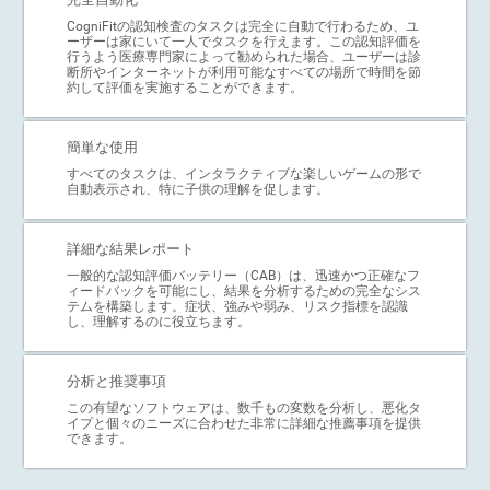
CogniFitの認知検査のタスクは完全に自動で行わるため、ユ
ーザーは家にいて一人でタスクを行えます。この認知評価を
行うよう医療専門家によって勧められた場合、ユーザーは診
断所やインターネットが利用可能なすべての場所で時間を節
約して評価を実施することができます。
簡単な使用
すべてのタスクは、インタラクティブな楽しいゲームの形で
自動表示され、特に子供の理解を促します。
詳細な結果レポート
一般的な認知評価バッテリー（CAB）は、迅速かつ正確なフ
ィードバックを可能にし、結果を分析するための完全なシス
テムを構築します。症状、強みや弱み、リスク指標を認識
し、理解するのに役立ちます。
分析と推奨事項
この有望なソフトウェアは、数千もの変数を分析し、悪化タ
イプと個々のニーズに合わせた非常に詳細な推薦事項を提供
できます。