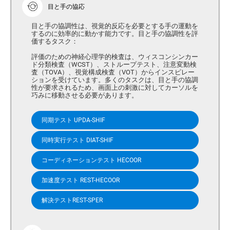
目と手の協応
目と手の協調性は、視覚的反応を必要とする手の運動を
するのに効率的に動かす能力です。目と手の協調性を評
価するタスク：
評価のための神経心理学的検査は、ウィスコンシンカー
ド分類検査（WCST）、ストループテスト、注意変動検
査（TOVA）、視覚構成検査（VOT）からインスピレー
ションを受けています。多くのタスクは、目と手の協調
性が要求されるため、画面上の刺激に対してカーソルを
巧みに移動させる必要があります。
同期テスト UPDA-SHIF
同時実行テスト DIAT-SHIF
コーディネーションテスト HECOOR
加速度テスト REST-HECOOR
解決テストREST-SPER