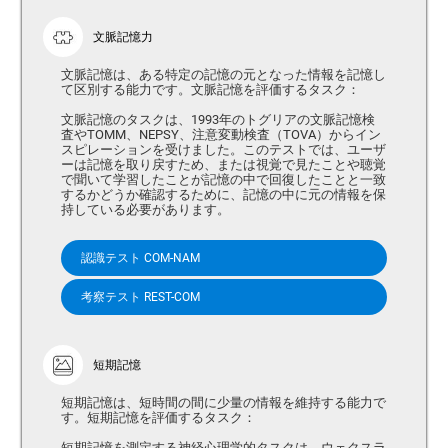
文脈記憶力
文脈記憶は、ある特定の記憶の元となった情報を記憶し
て区別する能力です。文脈記憶を評価するタスク：
文脈記憶のタスクは、1993年のトグリアの文脈記憶検
査やTOMM、NEPSY、注意変動検査（TOVA）からイン
スピレーションを受けました。このテストでは、ユーザ
ーは記憶を取り戻すため、または視覚で見たことや聴覚
で聞いて学習したことが記憶の中で回復したことと一致
するかどうか確認するために、記憶の中に元の情報を保
持している必要があります。
認識テスト COM-NAM
考察テスト REST-COM
短期記憶
短期記憶は、短時間の間に少量の情報を維持する能力で
す。短期記憶を評価するタスク：
短期記憶を測定する神経心理学的タスクは、ウェクスラ