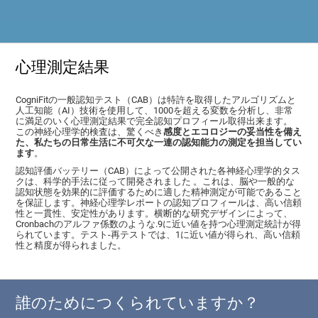
心理測定結果
CogniFitの一般認知テスト（CAB）は特許を取得したアルゴリズムと
人工知能（AI）技術を使用して、1000を超える変数を分析し、非常
に満足のいく心理測定結果で完全認知プロフィール取得出来ます。
この神経心理学的検査は、驚くべき
感度とエコロジーの妥当性を備え
た、私たちの日常生活に不可欠な一連の認知能力の測定を担当してい
ます
。
認知評価バッテリー（CAB）によって公開された各神経心理学的タス
クは、科学的手法に従って開発されました 。これは、脳や一般的な
認知状態を効果的に評価するために適した精神測定が可能であること
を保証します。神経心理学レポートの認知プロフィールは、高い信頼
性と一貫性、安定性があります。横断的な研究デザインによって、
Cronbachのアルファ係数のような.9に近い値を持つ心理測定統計が得
られています。テスト‐再テストでは、1に近い値が得られ、高い信頼
性と精度が得られました。
誰のためにつくられていますか？