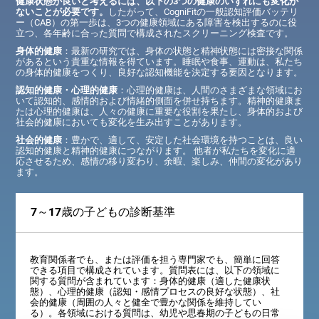
健康状態が良いと考えるには、以下の3つの健康のいずれにも変化が
ないことが必要です。
したがって、CogniFitの一般認知評価バッテリ
ー（CAB）の第一歩は、3つの健康領域にある障害を検出するのに役
立つ、各年齢に合った質問で構成されたスクリーニング検査です。
身体的健康
：最新の研究では、身体の状態と精神状態には密接な関係
があるという貴重な情報を得ています。睡眠や食事、運動は、私たち
の身体的健康をつくり、良好な認知機能を決定する要因となります。
認知的健康・心理的健康
：心理的健康は、人間のさまざまな領域にお
いて認知的、感情的および情緒的側面を併せ持ちます。精神的健康ま
たは心理的健康は、人々の健康に重要な役割を果たし、身体的および
社会的健康においても変化を生み出すことがあります。
社会的健康
：豊かで、適して、安定した社会環境を持つことは、良い
認知的健康と精神的健康につながります。 他者が私たちを変化に適
応させるため、感情の移り変わり、余暇、楽しみ、仲間の変化があり
ます。
7～17歳の子どもの診断基準
教育関係者でも、または評価を担う専門家でも、簡単に回答
できる項目で構成されています。質問表には、以下の領域に
関する質問が含まれています：身体的健康（適した健康状
態）、心理的健康（認知・感情プロセスの良好な状態）、社
会的健康（周囲の人々と健全で豊かな関係を維持してい
る）。各領域における質問は、幼児や思春期の子どもの日常