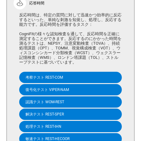
応答時間
反応時間は、特定の質問に対して迅速かつ効率的に反応
するといった、単純な刺激を知覚し、処理し、反応する
能力です。反応時間を評価するタスク：
CogniFitの様々な認知検査を通して、反応時間を正確に
測定することができます。反応するのにかかった時間を
測るテストは、NEPSY、注意変動検査（TOVA）、持続
処理課題（CPT）、TOMM、視覚構成検査（VOT）、ウ
ィスコンシンカード分類検査（WCST）、ウェクスラー
記憶検査（WMS）、ロンドン塔課題（TOL）、ストル
ープテストに基づいています。
考察テスト REST-COM
復号化テスト VIPER-NAM
認識テスト WOM-REST
解決テスト REST-SPER
処理テスト REST-IHN
敏速テスト REST-HECOOR