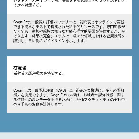
愛する人にパーキンソン病に関連する認知障害のリスクがあるかど
うかを特定する。
CogniFitの一般認知評価バッテリーは、質問表とオンラインで実践
できる簡単なテストで構成された科学的リソースです。専門知識が
なくても、家族や親族の様々な神経心理学的要因を評価することが
できます。結果の完全システムは、様々な領域における健康状態を
識別し、各症例のガイドラインを示します。
研究者
被験者の認知能力を測定する。
CogniFitの一般認知評価（CAB）は、正確かつ快適に、多くの認知
能力を測定できます。CogniFitの技術は、被験者の認知状態に関す
る信頼性の高いデータを得るために、評価アクティビティの実行中
の何千もの変数を計算します。