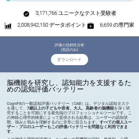
3,171,766 ユニークなテスト受験者
2,008,942,150 データポイント
6,659 の専門家
評価の信頼性分析
(英語のみ)
ダウンロード
脳機能を研究し、認知能力を支援するた
めの認知評価バッテリー
CogniFitの一般認知評価バッテリー（CAB）は、デジタル認知タスク
を通して、
7歳以上の子どもや若者、大人、高齢者の脳機能
を深く研
究することを可能にする最先端のプロフェッショナルツールです。こ
の神経心理学的検査によって提供される結果は、ユーザーの認知状
態、強みと弱みを理解するのに非常に役立ちます。
すべての個人ユー
ザー・プロのユーザーもこの評価バッテリーを問題なく利用できま
す
。