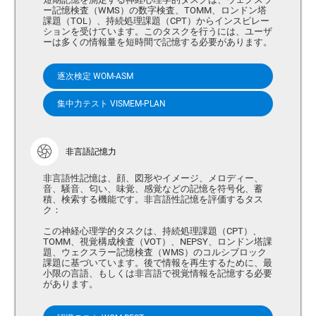
ー記憶検査（WMS）の数字検査、TOMM、ロンドン塔
課題（TOL）、持続処理課題（CPT）からインスピレー
ションを受けています。このタスクを行うには、ユーザ
ーは多くの情報量を短時間で記憶する必要があります。
逐次検定 WOM-ASM
集中力テスト VISMEM-PLAN
非言語記憶力
非言語性記憶は、顔、図形やイメージ、メロディー、
音、騒音、匂い、味覚、感覚などの記憶を符号化、蓄
積、検索する機能です。非言語性記憶を評価するタス
ク：
この神経心理学的タスクは、持続処理課題（CPT）、
TOMM、視覚構成検査（VOT）、NEPSY、ロンドン塔課
題、ウェクスラー記憶検査（WMS）のコルシブロック
課題に基づいています。後で情報を再生するために、最
小限の言語、もしくは非言語で視覚情報を記憶する必要
があります。