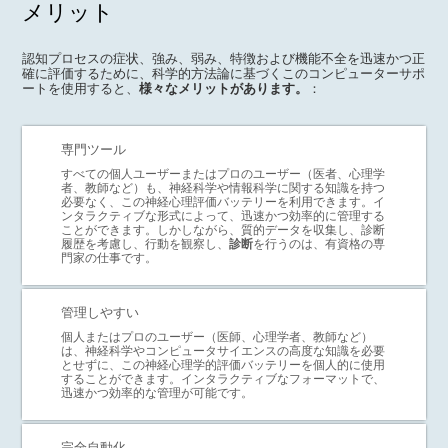
メリット
認知プロセスの症状、強み、弱み、特徴および機能不全を迅速かつ正
確に評価するために、科学的方法論に基づくこのコンピューターサポ
ートを使用すると、
様々なメリットがあります。
：
専門ツール
すべての個人ユーザーまたはプロのユーザー（医者、心理学
者、教師など）も、神経科学や情報科学に関する知識を持つ
必要なく、この神経心理評価バッテリーを利用できます。イ
ンタラクティブな形式によって、迅速かつ効率的に管理する
ことができます。しかしながら、質的データを収集し、診断
履歴を考慮し、行動を観察し、
診断
を行うのは、有資格の専
門家の仕事です。
管理しやすい
個人またはプロのユーザー（医師、心理学者、教師など）
は、神経科学やコンピュータサイエンスの高度な知識を必要
とせずに、この神経心理学的評価バッテリーを個人的に使用
することができます。インタラクティブなフォーマットで、
迅速かつ効率的な管理が可能です。
完全自動化