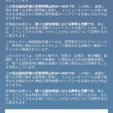
的としています。
この完全認知評価の所要時間は約30〜40分です
。この時に、健康に
関する様々な分野の質問表に回答し、コンピューターゲームの形で表
示される検証された神経心理学検査のバッテリーを完成させなければ
なりません。
評価後の結果から、
様々な認知領域における障害を判断でき、
例え
ば、どうしてある特定の活動でパフォーマンスが低下したのか、また
は、どうしてスキルを身につけたことがないのかについて説明するの
に役立ちます。
このオンライン神経認知評価ツールは、質問形式でのスクリーニング
と、科学的に検証されたタスクによって構成される試験の一般的バッ
テリーから構成されています。
これらのテストは、注意力と集中力、知覚力、記憶力、執行機能、協
調性、ならびにユーザーの身体的、心理的および社会的健康状態な
ど、様々な認知領域の機能を迅速かつ正確に検出および評価すること
を目的としています。
この完全認知評価の所要時間は約30〜40分です
。この時に、健康の
様々な分野に関する質問票に回答し、コンピューターゲームの形で表
示される検証された神経心理学検査のバッテリーを完成させなければ
なりません。
評価後の結果から、
様々な認知領域における障害を判断でき、
例え
ば、どうしてある特定の活動でパフォーマンスが低下したのか、また
は、どうしてスキルを身につけたことがないのかについて説明するの
に役立ちます。