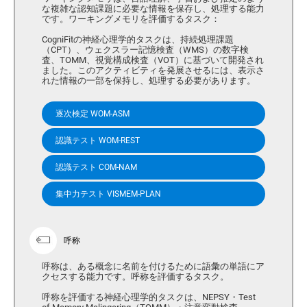
な複雑な認知課題に必要な情報を保存し、処理する能力
です。ワーキングメモリを評価するタスク：
CogniFitの神経心理学的タスクは、持続処理課題
（CPT）、ウェクスラー記憶検査（WMS）の数字検
査、TOMM、視覚構成検査（VOT）に基づいて開発され
ました。このアクティビティを発展させるには、表示さ
れた情報の一部を保持し、処理する必要があります。
逐次検定 WOM-ASM
認識テスト WOM-REST
認識テスト COM-NAM
集中力テスト VISMEM-PLAN
呼称
呼称は、ある概念に名前を付けるために語彙の単語にア
クセスする能力です。呼称を評価するタスク。
呼称を評価する神経心理学的タスクは、NEPSY・Test