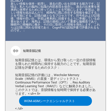
新しい情報を保持・処理し、過去の思い出を回復する能力です。記
憶は、私たちの脳内に知識の内部表現を保存し、過去の出来事を将
来的に使用するために持っておくことを可能にします。学習は、新
しい情報を組み込んだり、精神内に既に存在する情報を修正するこ
とを可能にする、記憶の鍵となるプロセスです。符号化および記憶
後、情報や思い出、学習は将来的に回復するように準備している必
要があります。海馬は、記憶の過程において重要な脳構造であり、
睡眠中に積極的に働き、その日に取得した情報を強化します。これ
らは記憶に関わる領域であり、CogniFitの認知評価で評価されるも
のです。：
短期音韻記憶
短期音韻記憶とは、環境から受け取った一定の音韻情報
を限られた時間内に保持する能力のことです。短期音韻
記憶を評価するためのタスク：
短期音韻記憶の評価には，Wechsler Memory
Scale（WMS）の直接・逆ディジットテスト，
Continuous Performance Test（CPT），Rey Auditory
Verbal Learning Test（RAVLT）などに触発されました。
このテストでは、音韻情報を短時間で保持する必要があ
ります。< ul>< li>
WOM-ASMシークエンシャルテスト
< /ul>