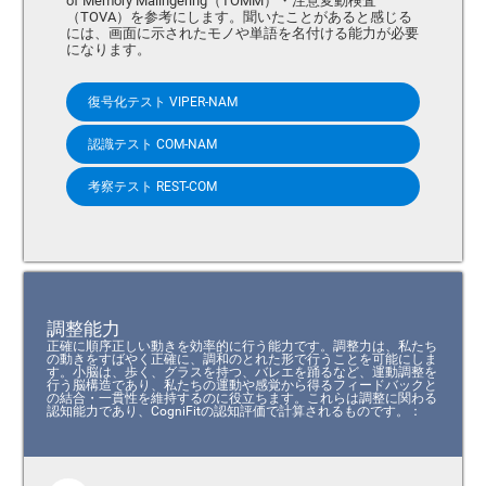
of Memory Malingering（TOMM）・注意変動検査
（TOVA）を参考にします。聞いたことがあると感じる
には、画面に示されたモノや単語を名付ける能力が必要
になります。
復号化テスト VIPER-NAM
認識テスト COM-NAM
考察テスト REST-COM
調整能力
正確に順序正しい動きを効率的に行う能力です。調整力は、私たち
の動きをすばやく正確に、調和のとれた形で行うことを可能にしま
す。小脳は、歩く、グラスを持つ、バレエを踊るなど、運動調整を
行う脳構造であり、私たちの運動や感覚から得るフィードバックと
の結合・一貫性を維持するのに役立ちます。これらは調整に関わる
認知能力であり、CogniFitの認知評価で計算されるものです。：