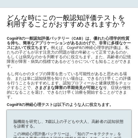
どんな時にこの一般認知評価テストを
利用することがおすすめされますか？
CogniFitの一般認知評価バッテリー（CAB）は、優れた心理学的性質
を持ち、簡単なアプリケーションがあるおかげで、非常に多様なケー
スにおいて役立ちます。
例えば、CogniFitの神経心理学的評価は、私
たちの子どもが示す注意力の問題が彼の年齢とって正常であるのか、
もしくは病気なのかを判断するのに役立ちます。また、高齢者の記憶
障害が障害・病気の指標であるかどうかについても知ることができま
す。
もし何らかのタイプの障害を患っている可能性があると思われる場
合、または単に認知状態を知りたい場合は、できるだけ早くこの評価
を行うことをおすすめします。認知プロフィールと健康状態をチェッ
クすることで、
さまざまな障害の早期発見が可能となり
、症状が慢性
的になることを退け、できるだけ早く治療を開始することができま
す。
CogniFitの神経心理テストは以下のような人に役立ちます。
脳機能を研究し、7歳以上の子どもや大人、高齢者の認知状態
を診断する。
この神経心理評価バッテリーは、「知のアーキテクチャ」を