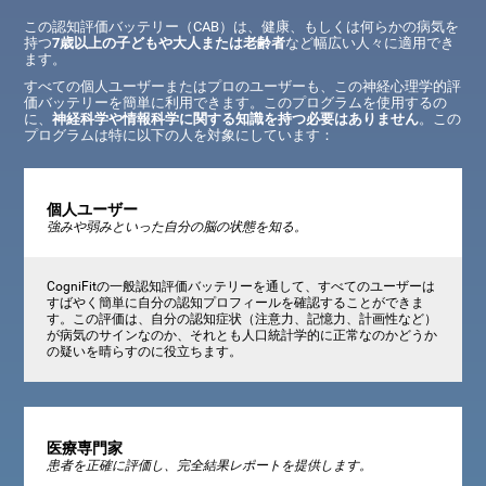
この認知評価バッテリー（CAB）は、健康、もしくは何らかの病気を
持つ
7歳以上の子どもや大人または老齢者
など幅広い人々に適用でき
ます。
すべての個人ユーザーまたはプロのユーザーも、この神経心理学的評
価バッテリーを簡単に利用できます。このプログラムを使用するの
に、
神経科学や情報科学に関する知識を持つ必要はありません
。この
プログラムは特に以下の人を対象にしています：
個人ユーザー
強みや弱みといった自分の脳の状態を知る。
CogniFitの一般認知評価バッテリーを通して、すべてのユーザーは
すばやく簡単に自分の認知プロフィールを確認することができま
す。この評価は、自分の認知症状（注意力、記憶力、計画性など）
が病気のサインなのか、それとも人口統計学的に正常なのかどうか
の疑いを晴らすのに役立ちます。
医療専門家
患者を正確に評価し、完全結果レポートを提供します。