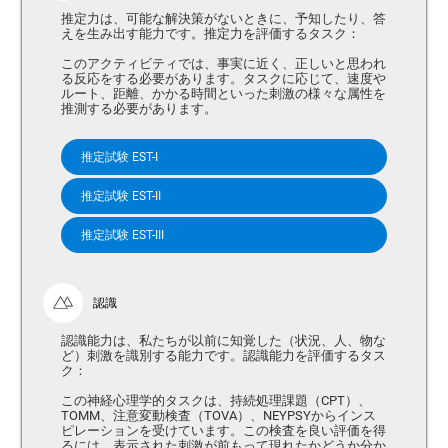
推定力は、可能な解決策がないときに、予知したり、答
えを生み出す能力です。推定力を評価するタスク：
このアクティビティでは、事実に近く、正しいと思われ
る反応をする必要があります。タスクに応じて、速度や
ルート、距離、かかる時間といった刺激の様々な属性を
推測する必要があります。
推定試験 EST-I
推定試験 EST-II
推定試験 EST-III
認識
認識能力は、私たちが以前に知覚した（状況、人、物な
ど）刺激を識別する能力です。認識能力を評価するタス
ク：
この神経心理学的タスクは、持続処理課題（CPT）、
TOMM、注意変動検査（TOVA）、NEYPSYからインス
ピレーションを受けています。この検査を良い評価を得
るには、表示された刺激が前もって現れたかどうか分か