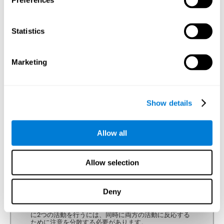
Preferences
（CAB）は、認知能力の向上が重要であると考えており、次の領域や
認知能力の測定を重視しています。：
Statistics
注意
不注意をフィルターにかけ、関連情報に集中する能力です。注意
Marketing
は、すべての認知プロセスを伴い、内・外部刺激の関連性に基づい
て認知リソースを割り当てます。注意力が良好であることは、記憶
や計画性といった高次レベルの他のプロセスに必要です。注意は、
脳幹や頭頂葉から前頭前野まで、脳のさまざまな領域に必要不可欠
なプロセスです。しかし、右半球は注意制御において中心的役割を
果たすと言われています。この認知領域は、不注意になる中でさま
ざまな活動の最中に注意を切り替えたり、同時に発生する出来事に
Show details
注意を分散し、長時間集中し、私たちの関心の刺激に注意を払い、
警戒することができます。これらは注意を払う認知能力であり、
CogniFitの一般認知評価で計算されるものです。
Allow all
分割注意力
Allow selection
分割的注意は、同時に異なる刺激や活動に注意を払う能
力です。分割的注意を評価するタスク：
Deny
この神経心理学評価タスクは、1935年のストループテ
ストと呼ばれる従来のテストから構想を得ました。同時
に2つの活動を行うには、同時に両方の活動に反応する
ために注意を分散する必要があります。