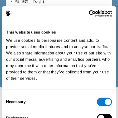
生活に適応しています。
大人や高齢者の診断基準
This website uses cookies
評価担当の専門家でも、または検査を実施する人でも、簡単
We use cookies to personalise content and ads, to
に回答できる項目で構成されています。質問表には、以下の
provide social media features and to analyse our traffic.
領域に関する質問が含まれています：身体的健康（健康で、
体の不調がない）、心理的健康（認知・感情プロセスの良好
We also share information about your use of our site with
な状態）、社会的健康（周囲の人々と健全で豊かな関係を維
our social media, advertising and analytics partners who
持している）。各領域における質問は、大人や高齢者の日常
生活に適応しています。
may combine it with other information that you’ve
provided to them or that they’ve collected from your use
of their services.
評価される神経心理学的側面：タスクバ
Consent
ッテリー
Necessary
Selection
認知能力の悪化や健康障害は、人々の健康や日常生活に問題を引き起
こす可能性が十分にあります。CogniFitの一般認知評価バッテリー