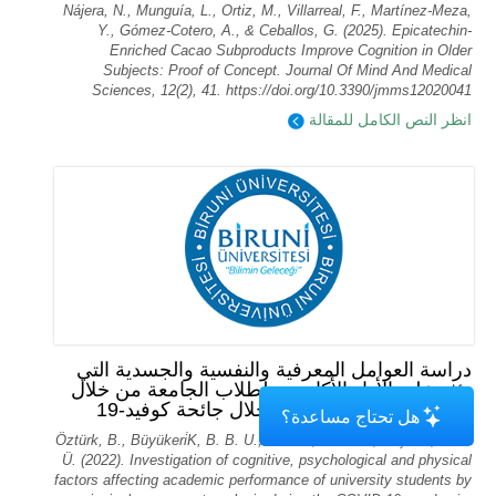
Nájera, N., Munguía, L., Ortiz, M., Villarreal, F., Martínez-Meza,
Y., Gómez-Cotero, A., & Ceballos, G. (2025). Epicatechin-
Enriched Cacao Subproducts Improve Cognition in Older
Subjects: Proof of Concept. Journal Of Mind And Medical
Sciences, 12(2), 41. https://doi.org/10.3390/jmms12020041
انظر النص الكامل للمقالة
دراسة العوامل المعرفية والنفسية والجسدية التي
تؤثر على الأداء الأكاديمي لطلاب الجامعة من خلال
تحليل المكونات الرئيسية خلال جائحة كوفيد-19
هل تحتاج مساعدة؟
Öztürk, B., Büyükeri̇K, B. B. U., Akarsu, R. B. U., & Çeli̇K, Y. B.
Ü. (2022). Investigation of cognitive, psychological and physical
factors affecting academic performance of university students by