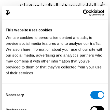
تأثير العادات الصحية على الوظائف المعرفية لدى
مجموعة من مرضى غسيل الكلى
Olczyk, P., Jerzak, P., Letachowicz, K., Gołębiowski, T.,
Krajewska, M., & Kusztal, M. (2023). The Influence of Healthy
Habits on Cognitive Functions in a Group of Hemodialysis
Patients. Journal Of Clinical Medicine, 12(5), 2042.
This website uses cookies
https://doi.org/10.3390/jcm12052042
We use cookies to personalise content and ads, to
انظر النص الكامل للمقالة
provide social media features and to analyse our traffic.
We also share information about your use of our site with
our social media, advertising and analytics partners who
may combine it with other information that you’ve
provided to them or that they’ve collected from your use
of their services.
تقلب سياق البيئة وتعلم الكلمات العرضي: دراسة
الواقع الافتراضي
Consent
Rocabado, F., González Alonso, J., & Duñabeitia, J. A. (2022).
Necessary
Environment Context Variability and Incidental Word Learning: A
Selection
Virtual Reality Study. Brain Sciences, 12(11), 1516.
https://doi.org/10.3390/brainsci12111516