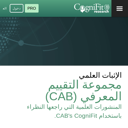
PRO
دخول
العرب
الإثبات العلمي
مجموعة التقييم
المعرفي (CAB)
المنشورات العلمية التي راجعها النظراء
باستخدام CAB's CogniFit.