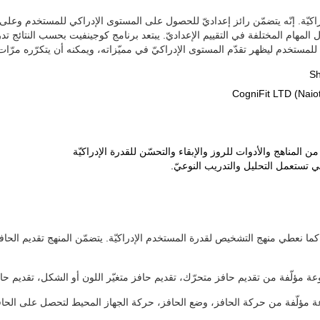
راكيّة. إنّه يتضمّن رائز إعداديّ للحصول على المستوى الإدراكي للمستخدم وعلى ت
ال المهام المختلفة في التقييم الإعداديّ. يبتعد برنامج كوجينفيت بحسب النتائج تدري
ب للمستخدم ليظهر تقدّم المستوى الإدراكيّ في مميّزاته، ويمكنه أن يتكرّره مرّات
ن المناهج والأدوات للروز والإبقاء والتحسّن للقدرة الإدراكيّة
ي تستعمل التحليل والتدريب النوعيّ.
ة. كما نعطي منهج التشخيص لقدرة المستخدم الإدراكيّة. يتضمّن المنهج تقديم الحاف
مؤلّفة من تقديم حافز متحرّك، تقديم حافز متغيّر اللون أو الشكل، تقديم حال
مؤلّفة من حركة الحافز، وضع الحافز، حركة الجهاز المحيط لتحصل على الحافز