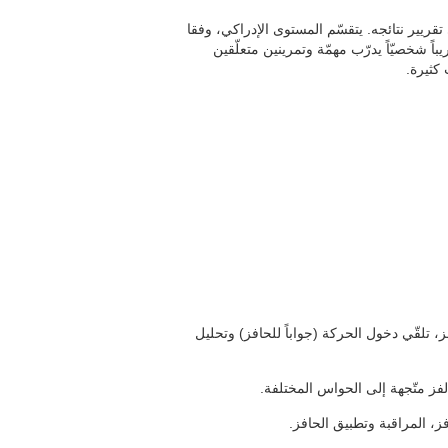
قريير نتائجه. يتقسّم المستوى الإدراكي، وفقا
باً شخصيّاً يدرّب مهمّة وتمرينين متعلّقين
 كثيرة.
ز، تلقّي دخول الحركة (جواباً للحافز) وتحليل
فز متّجهة إلى الحواس المختلفة.
، المراقبة وتطبيق الحافز.