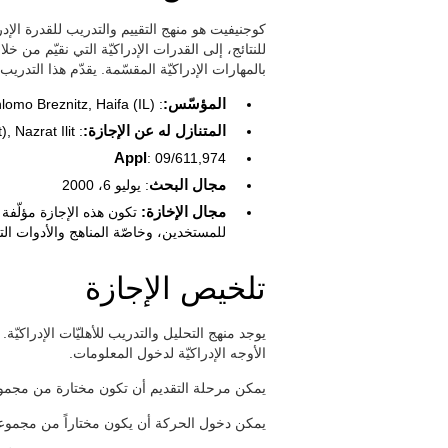
كوجنيفيت هو منهج التقييم والتدريب للقدرة الإد
للنتائج، إلى القدرات الإدراكيّة التي نقيّم من خل
بالمهارات الإدراكيّة المقسّمة. يقدّم هذا التدري
المؤسّس:
: Shlomo Breznitz, Haifa (IL)
المتنازل له عن الإجازة:
: CogniFit LTD (Naiot), Nazrat Ilit
Appl
: 09/611,974
مجال البحث
: يوليو 6، 2000
مجال الإخازة:
تكون هذه الإجازة مؤلّفة م
للمستخدين، وخاصّة المناهج والأدوات الت
تلخيص الإجازة
يوجد منهج التحليل والتدريب للأهليّات الإدراكيّ
الأوجه الإدراكيّة لدخول المعلومات.
يمكن مرحلة التقديم أن تكون مختارة من مجموعة 
يمكن دخول الحركة أن يكون مختاراً من مجموعة 