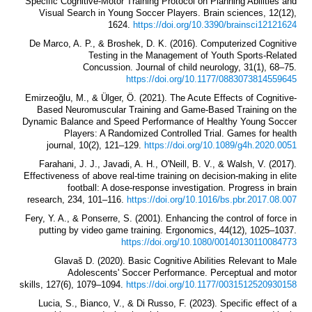
Specific Cognitive-Motor Training Protocol on Planning Abilities and
Visual Search in Young Soccer Players. Brain sciences, 12(12),
1624.
https://doi.org/10.3390/brainsci12121624
De Marco, A. P., & Broshek, D. K. (2016). Computerized Cognitive
Testing in the Management of Youth Sports-Related
Concussion. Journal of child neurology, 31(1), 68–75.
https://doi.org/10.1177/0883073814559645
Emirzeoğlu, M., & Ülger, Ö. (2021). The Acute Effects of Cognitive-
Based Neuromuscular Training and Game-Based Training on the
Dynamic Balance and Speed Performance of Healthy Young Soccer
Players: A Randomized Controlled Trial. Games for health
journal, 10(2), 121–129.
https://doi.org/10.1089/g4h.2020.0051
Farahani, J. J., Javadi, A. H., O'Neill, B. V., & Walsh, V. (2017).
Effectiveness of above real-time training on decision-making in elite
football: A dose-response investigation. Progress in brain
research, 234, 101–116.
https://doi.org/10.1016/bs.pbr.2017.08.007
Fery, Y. A., & Ponserre, S. (2001). Enhancing the control of force in
putting by video game training. Ergonomics, 44(12), 1025–1037.
https://doi.org/10.1080/00140130110084773
Glavaš D. (2020). Basic Cognitive Abilities Relevant to Male
Adolescents' Soccer Performance. Perceptual and motor
skills, 127(6), 1079–1094.
https://doi.org/10.1177/0031512520930158
Lucia, S., Bianco, V., & Di Russo, F. (2023). Specific effect of a