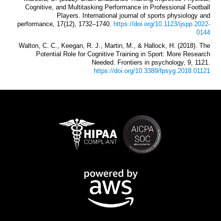
Cognitive, and Multitasking Performance in Professional Football
Players. International journal of sports physiology and
performance, 17(12), 1732–1740.
https://doi.org/10.1123/ijspp.2022-
0144
Walton, C. C., Keegan, R. J., Martin, M., & Hallock, H. (2018). The
Potential Role for Cognitive Training in Sport: More Research
Needed. Frontiers in psychology, 9, 1121.
https://doi.org/10.3389/fpsyg.2018.01121