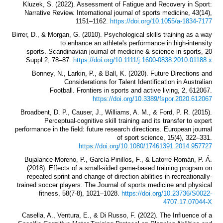
Kluzek, S. (2022). Assessment of Fatigue and Recovery in Sport:
Narrative Review. International journal of sports medicine, 43(14),
1151–1162.
https://doi.org/10.1055/a-1834-7177
Birrer, D., & Morgan, G. (2010). Psychological skills training as a way
to enhance an athlete's performance in high-intensity
sports. Scandinavian journal of medicine & science in sports, 20
Suppl 2, 78–87.
https://doi.org/10.1111/j.1600-0838.2010.01188.x
Bonney, N., Larkin, P., & Ball, K. (2020). Future Directions and
Considerations for Talent Identification in Australian
Football. Frontiers in sports and active living, 2, 612067.
https://doi.org/10.3389/fspor.2020.612067
Broadbent, D. P., Causer, J., Williams, A. M., & Ford, P. R. (2015).
Perceptual-cognitive skill training and its transfer to expert
performance in the field: future research directions. European journal
of sport science, 15(4), 322–331.
https://doi.org/10.1080/17461391.2014.957727
Bujalance-Moreno, P., García-Pinillos, F., & Latorre-Román, P. Á.
(2018). Effects of a small-sided game-based training program on
repeated sprint and change of direction abilities in recreationally-
trained soccer players. The Journal of sports medicine and physical
fitness, 58(7-8), 1021–1028.
https://doi.org/10.23736/S0022-
4707.17.07044-X
Casella, A., Ventura, E., & Di Russo, F. (2022). The Influence of a