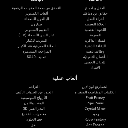
العقل والدماغ
التحقق من صحة العلاجات الرقمية
حقائق عن دماغك
ألعاب الكمبيوتر
أجزاء العقل
البالغون الأصحاء
الخلايا العصبية
طيارون
اللدونة العصبية
التقييم الشمولي
المعرفة
كبار السن الأصحاء (iTV)
فقدان الذاكرة
التدريب للكبار
الإعاقة الذهنية
الحالة المعرفية عند الكبار
وظائف ذهنية
المراجعة المستمرة
الأعمال التنفيذيّة
تصنيف SG4D
الإدراك الحسى
الانتباه
ألعاب عقلية
الشطرنج اون لاين
التزاحم
الكلمات المتقاطعة الصغيرة
العثور عن الحيوات الأليف
Fruit Frenzy
الأزواج الموسيقية
Pipe Panic
الوقت واللون
Crystal Miner
اللغز الفني 3D
وحيدا
مغامرات الضفدع
Robo Factory
خط الحلوى
Ant Escape
لغز