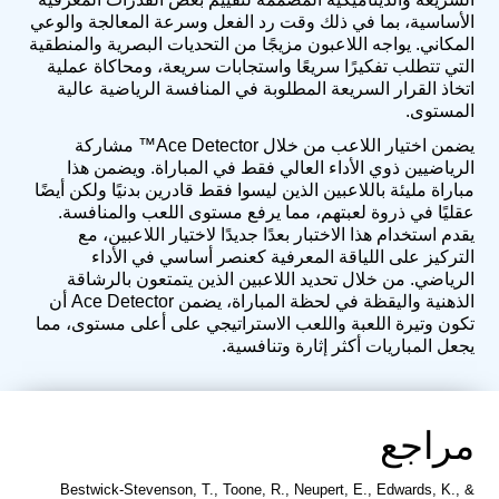
الأساسية، بما في ذلك وقت رد الفعل وسرعة المعالجة والوعي
المكاني. يواجه اللاعبون مزيجًا من التحديات البصرية والمنطقية
التي تتطلب تفكيرًا سريعًا واستجابات سريعة، ومحاكاة عملية
اتخاذ القرار السريعة المطلوبة في المنافسة الرياضية عالية
المستوى.
يضمن اختيار اللاعب من خلال Ace Detector™ مشاركة
الرياضيين ذوي الأداء العالي فقط في المباراة. ويضمن هذا
مباراة مليئة باللاعبين الذين ليسوا فقط قادرين بدنيًا ولكن أيضًا
عقليًا في ذروة لعبتهم، مما يرفع مستوى اللعب والمنافسة.
يقدم استخدام هذا الاختبار بعدًا جديدًا لاختيار اللاعبين، مع
التركيز على اللياقة المعرفية كعنصر أساسي في الأداء
الرياضي. من خلال تحديد اللاعبين الذين يتمتعون بالرشاقة
الذهنية واليقظة في لحظة المباراة، يضمن Ace Detector أن
تكون وتيرة اللعبة واللعب الاستراتيجي على أعلى مستوى، مما
يجعل المباريات أكثر إثارة وتنافسية.
مراجع
Bestwick-Stevenson, T., Toone, R., Neupert, E., Edwards, K., &