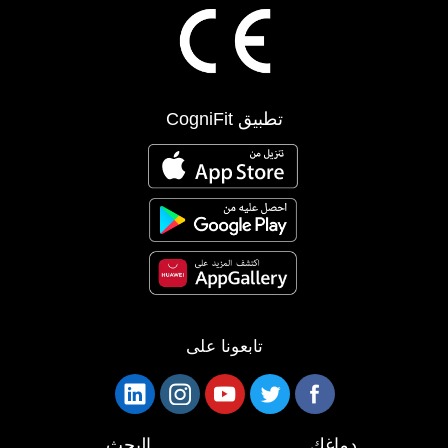
تطبيق CogniFit
تابعونا على
دماغك
البحث