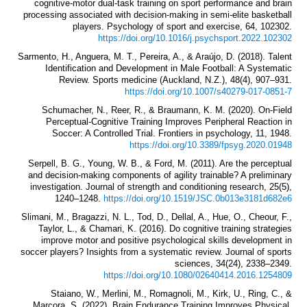
cognitive-motor dual-task training on sport performance and brain
processing associated with decision-making in semi-elite basketball
players. Psychology of sport and exercise, 64, 102302.
https://doi.org/10.1016/j.psychsport.2022.102302
Sarmento, H., Anguera, M. T., Pereira, A., & Araújo, D. (2018). Talent
Identification and Development in Male Football: A Systematic
Review. Sports medicine (Auckland, N.Z.), 48(4), 907–931.
https://doi.org/10.1007/s40279-017-0851-7
Schumacher, N., Reer, R., & Braumann, K. M. (2020). On-Field
Perceptual-Cognitive Training Improves Peripheral Reaction in
Soccer: A Controlled Trial. Frontiers in psychology, 11, 1948.
https://doi.org/10.3389/fpsyg.2020.01948
Serpell, B. G., Young, W. B., & Ford, M. (2011). Are the perceptual
and decision-making components of agility trainable? A preliminary
investigation. Journal of strength and conditioning research, 25(5),
1240–1248.
https://doi.org/10.1519/JSC.0b013e3181d682e6
Slimani, M., Bragazzi, N. L., Tod, D., Dellal, A., Hue, O., Cheour, F.,
Taylor, L., & Chamari, K. (2016). Do cognitive training strategies
improve motor and positive psychological skills development in
soccer players? Insights from a systematic review. Journal of sports
sciences, 34(24), 2338–2349.
https://doi.org/10.1080/02640414.2016.1254809
Staiano, W., Merlini, M., Romagnoli, M., Kirk, U., Ring, C., &
Marcora, S. (2022). Brain Endurance Training Improves Physical,