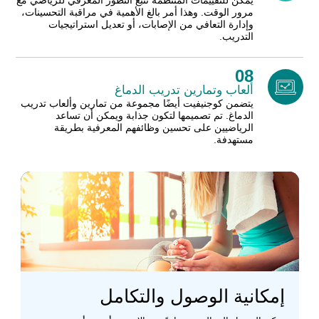
يمكن للتقييمات المنتظمة تتبع التطور المعرفي للرياضي مع
مرور الوقت. وهذا أمر بالغ الأهمية في مراقبة التحسينات،
وإدارة التعافي من الإصابات، أو تعديل استراتيجيات
التدريب.
08
ألعاب وتمارين تدريب الدماغ
يتضمن كوجنيفيت أيضًا مجموعة من تمارين وألعاب تدريب
الدماغ. تم تصميمها لتكون جذابة ويمكن أن تساعد
الرياضيين على تحسين وظائفهم المعرفية بطريقة
مستهدفة.
إمكانية الوصول والتكامل