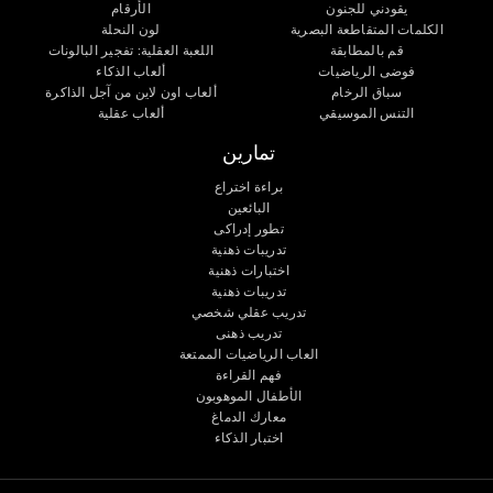
يقودني للجنون
الأرقام
الكلمات المتقاطعة البصرية
لون النحلة
قم بالمطابقة
اللعبة العقلية: تفجير البالونات
فوضى الرياضيات
ألعاب الذكاء
سباق الرخام
ألعاب اون لاين من آجل الذاكرة
التنس الموسيقي
ألعاب عقلية
تمارين
براءة اختراع
البائعين
تطور إدراكى
تدريبات ذهنية
اختبارات ذهنية
تدريبات ذهنية
تدريب عقلي شخصي
تدريب ذهنى
العاب الرياضيات الممتعة
فهم القراءة
الأطفال الموهوبون
معارك الدماغ
اختبار الذكاء