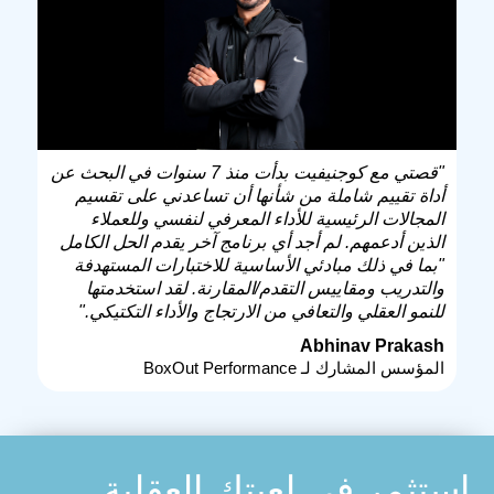
"قصتي مع كوجنيفيت بدأت منذ 7 سنوات في البحث عن
أداة تقييم شاملة من شأنها أن تساعدني على تقسيم
المجالات الرئيسية للأداء المعرفي لنفسي وللعملاء
الذين أدعمهم. لم أجد أي برنامج آخر يقدم الحل الكامل
"بما في ذلك مبادئي الأساسية للاختبارات المستهدفة
والتدريب ومقاييس التقدم/المقارنة. لقد استخدمتها
للنمو العقلي والتعافي من الارتجاج والأداء التكتيكي."
Abhinav Prakash
المؤسس المشارك لـ BoxOut Performance
استثمر في لعبتك العقلية