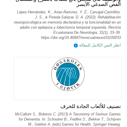
الفص الصدغي الأيسر
López-Hernández, K., Arias-Ramírez, Y. Z., Carvajal-Castrillón,
J. S., & Pineda-Salazar, D. A. (2022). Rehabilitación
neuropsicológica en memoria declarativa y la funcionalidad en un
adulto con epilepsia y lobectomía temporal izquierda. Revista
Ecuatoriana De Neurologia, 31(1), 33–39.
https://doi.org/10.46997/revecuatneurol31100033
انظر النص الكامل للمقالة
تصنيف للألعاب الجادة للخرف
McCallum S., Boletsis C. (2013) A Taxonomy of Serious Games
for Dementia. In: Schouten B., Fedtke S., Bekker T., Schijven
M., Gekker A. (eds) Games for Health. Springer Vieweg,