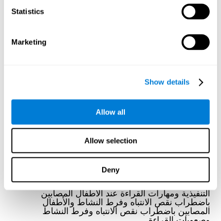
Statistics
Marketing
هل يؤدي التدريب المعرفي إلى تحسين التنقل
وتعزيز الإدراك وتعزيز التنشيط العصبي؟
Marusic, U., Verghese, J., & Mahoney, J. R. (2022). Does
Show details
Cognitive Training Improve Mobility, Enhance Cognition, and
Promote Neural Activation? Frontiers in Aging Neuroscience, 14.
انظر المقال كاملا
Allow all
Allow selection
Deny
التأثير التفاضلي للتدريب المعرفي على الوظائف
التنفيذية ومهارات القراءة عند الأطفال المصابين
باضطراب نقص الانتباه وفرط النشاط والأطفال
المصابين باضطراب نقص الانتباه وفرط النشاط
وصعوبات القراءة.