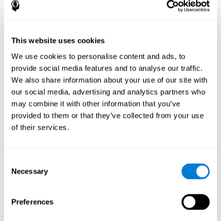
Tapia, J. L., Aras, L. M., & Duñabeitia, J. A. (2024). Enhancing
Executive Functions in Pediatric Epilepsy: Feasibility and
Efficacy of a Computerized Cognitive Training Program. Children,
11(4), 484. https://doi.org/10.3390/children11040484
This website uses cookies
انظر النص الكامل للمقالة
We use cookies to personalise content and ads, to
provide social media features and to analyse our traffic.
We also share information about your use of our site with
our social media, advertising and analytics partners who
may combine it with other information that you’ve
provided to them or that they’ve collected from your use
التدريب المعرفي الشخصي في المنزل لمرضى
of their services.
التصلب المتعدد: دراسة عن الاخلاص والأداء
المعرفي
Shatil E, A Metzer, Horvitz O, Miller R. (2010) Home-based
Consent
personalized cognitive training in MS patients: a study of
Necessary
Selection
adherence and cognitive performance. Neurorehabilitación;
26:143-53.
أقرأ نص المقال كاملاً على PubMed
Preferences