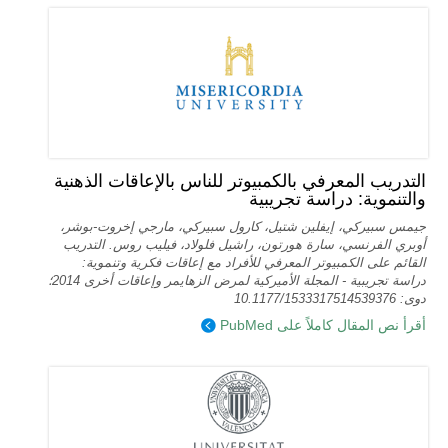
التدريب المعرفي بالكمبيوتر للناس بالإعاقات الذهنية
والتنموية: دراسة تجريبية
جيمس سبيركي، إيفلين شتيل، كارول سبيركي، مارجي إخروت-بوشر،
أوبري الفرنسي، سارة هورتون، راشيل فلولاد، فيليب روس. التدريب
القائم على الكمبيوتر المعرفي للأفراد مع إعاقات فكرية وتنموية:
دراسة تجريبية - المجلة الأميركية لمرض الزهايمر وإعاقات أخرى 2014؛
دوى: 10.1177/1533317514539376
أقرأ نص المقال كاملاً على PubMed