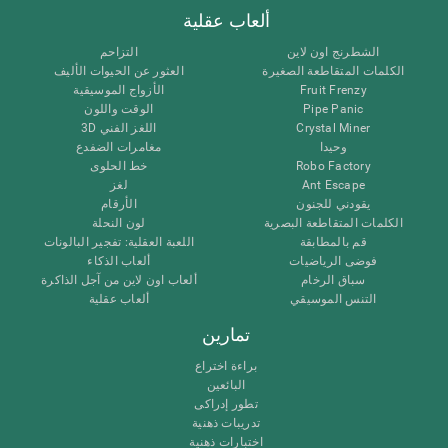
ألعاب عقلية
الشطرنج اون لاين
التزاحم
الكلمات المتقاطعة الصغيرة
العثور عن الحيوات الأليف
الأزواج الموسيقية
Fruit Frenzy
الوقت واللون
Pipe Panic
اللغز الفني 3D
Crystal Miner
وحيدا
مغامرات الضفدع
خط الحلوى
Robo Factory
لغز
Ant Escape
يقودني للجنون
الأرقام
الكلمات المتقاطعة البصرية
لون النحلة
قم بالمطابقة
اللعبة العقلية: تفجير البالونات
فوضى الرياضيات
ألعاب الذكاء
سباق الرخام
ألعاب اون لاين من آجل الذاكرة
التنس الموسيقي
ألعاب عقلية
تمارين
براءة اختراع
البائعين
تطور إدراكى
تدريبات ذهنية
اختبارات ذهنية