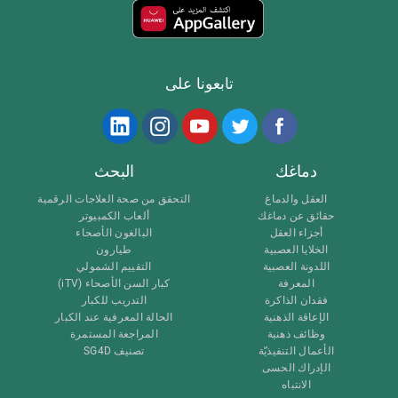
تابعونا على
دماغك
البحث
العقل والدماغ
التحقق من صحة العلاجات الرقمية
حقائق عن دماغك
ألعاب الكمبيوتر
أجزاء العقل
البالغون الأصحاء
الخلايا العصبية
طيارون
اللدونة العصبية
التقييم الشمولي
المعرفة
كبار السن الأصحاء (iTV)
فقدان الذاكرة
التدريب للكبار
الإعاقة الذهنية
الحالة المعرفية عند الكبار
وظائف ذهنية
المراجعة المستمرة
الأعمال التنفيذيّة
تصنيف SG4D
الإدراك الحسى
الانتباه