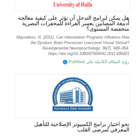
هل يمكن لبرامج التدخل أن تؤثر على كيفية معالجة
أدمغة المصابين بعسر القراءة للمحفزات البصرية
منخفضة المستوى؟
Mayseless, N. (2011). Can Intervention Programs Influence How
the Dyslexic Brain Processes Low-Level Visual Stimuli?
Developmental Neuropsychology, 36(7), 949–954.
https://doi.org/10.1080/87565641.2011.606421
رؤية المقالة الكاملة على PubMed
نحو اختيار برامج الكمبيوتر الإصلاحية للتأهيل
المعرفي لمرضى القلب