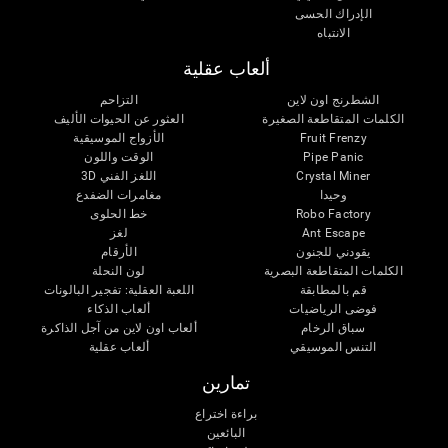
الإدراك الحسى
الانتباه
ألعاب عقلية
الشطرنج اون لاين
التزاحم
الكلمات المتقاطعة الصغيرة
العثور عن الحيوات الأليف
Fruit Frenzy
الأزواج الموسيقية
Pipe Panic
الوقت واللون
Crystal Miner
اللغز الفني 3D
وحيدا
مغامرات الضفدع
Robo Factory
خط الحلوى
Ant Escape
لغز
يقودني للجنون
الأرقام
الكلمات المتقاطعة البصرية
لون النحلة
قم بالمطابقة
اللعبة العقلية: تفجير البالونات
فوضى الرياضيات
ألعاب الذكاء
سباق الرخام
ألعاب اون لاين من آجل الذاكرة
التنس الموسيقي
ألعاب عقلية
تمارين
براءة اختراع
البائعين