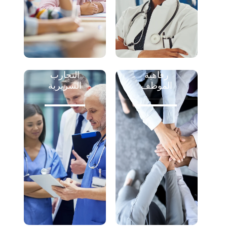
رفاهية
التجارب
الموظف
السريرية