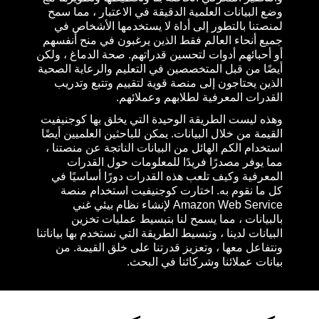
وضع البيانات العلمية الدقيقة في الاعتبار ، مما سمح
لمنصتنا بالتطور إلى أداة لا يستخدمها الأشخاص في
جميع أنحاء العالم فقط الذين يرغبون في منح أنفسهم
أو أحبائهم أدوات لتحسين قدراتهم. صحة الدماغ ، ولكن
أيضًا من قبل المتخصصين في التعليم والرعاية الصحية
الذين يحتاجون إلى منصة قوية لتقييم وتتبع وتدريب
القدرات المعرفية لطلابهم وعملائهم.
وهذه ليست الطريقة الوحيدة التي يخلق بها كوجنيفيت
القيمة من خلال البيانات. يمكن للباحثين العلميين أيضًا
استخدام الكم الهائل من البيانات الناتجة عن منصتنا ،
مما يوفر مصدرًا فريدًا للمعلومات حول القدرات
المعرفية وكيف تلعب هذه القدرات دورًا أساسيًا في
كل ما نقوم به. اختارت كوجنيفيت استخدام منصة
Amazon Web Service لإنشاء نظام بيئي غني
بالبيانات ، مما يسمح لنا بتبسيط عمليات تخزين
البيانات لدينا ، وتبسيط الطريقة التي نستخدم بها بياناتنا
ونتفاعل معها ، وتعزيز قدرتنا على خلق القيمة. من
بيانات عملائنا وشركائنا في البحث.