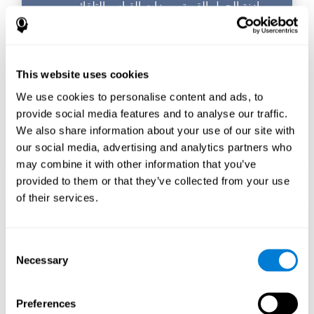
موازنة الحمل القوية وميزات القياس التلقائي
لتكييف نظامنا مع متطلبات حركة المرور المتغيرة
على مدار اليوم ، مما يعني أنه يمكننا تقديم بسلاسة
لمنح مستخدمينا أقصى حد الأداء خلال فترات حركة
المرور العالية دون إهدار موارد الخادم أثناء فترات
This website uses cookies
حركة المرور المنخفضة.
We use cookies to personalise content and ads, to
لا توفر لنا AWS فقط أدوات رائعة لإنشاء خطة
تخزين بيانات قوية وفعالة ومرنة ، ولكن بفضل
provide social media features and to analyse our traffic.
Amazon's WAF (جدار حماية تطبيقات الويب) ،
We also share information about your use of our site with
يمكننا ضمان أن تطبيقات الويب الخاصة بنا آمنة
our social media, advertising and analytics partners who
من التهديدات عبر الإنترنت.
may combine it with other information that you’ve
provided to them or that they’ve collected from your use
of their services.
تحسين معالجة البيانات
Consent
باستخدام أدوات البيانات مثل AWS Glue ، يمكننا
Necessary
Selection
تحسين البيانات وتصفيتها ومعالجتها بطرق جديدة
قوية ، مما يمكننا من تحويل البيانات الأولية إلى
معلومات منظمة وقيمة.
Preferences