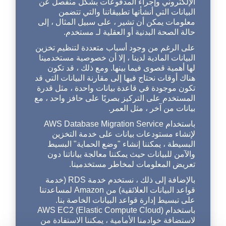
الإلكتروني وإجراء المدفوعات بشكل منفصل عن
البيانات التي أنشأتها تطبيقاتنا والتي تتضمن
معلومات يمكن أن تشير ، على سبيل المثال ، إلى
حالة الصحة البدنية أو العقلية لـ مستخدم.
على الرغم من وجود أسباب متعددة لتنظيم تخزين
البيانات المادية لدينا ، إلا أن خصوصية مستخدمينا
لها أهمية قصوى فيما بينها. ومع ذلك ، قد تكون
هناك أوقات نحتاج فيها إلى مقارنة البيانات التي قد
تكون موجودة في قاعدة بيانات واحدة ، مثل قدرة
المستخدم على التركيز بصريًا على حافز واحد ، مع
بيانات من آخر ، مثل العمر.
باستخدام AWS Database Migration Service
لإنشاء مستودعات بيانات على خدمة التخزين
البسيطة ، يمكننا إنشاء "وضع الحماية" البسيط
والآمن للبيانات حيث يمكننا معالجة بياناتنا دون
تعريض المعلومات لمخاطر مستخدمينا.
بالإضافة إلى ذلك ، نستخدم خدمة RDS (خدمة
قواعد البيانات العلائقية) من Amazon لمساعدتنا
على تبسيط إدارة قواعد البيانات الخاصة بنا.
باستخدام AWS EC2 (Elastic Compute Cloud)
لاستضافة خوادمنا الأمامية ، يمكننا الاستفادة من