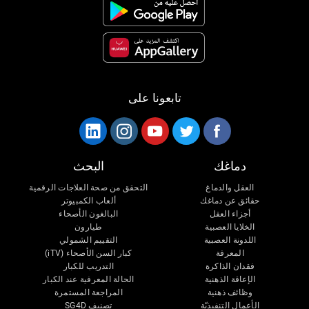
تابعونا على
دماغك
البحث
العقل والدماغ
التحقق من صحة العلاجات الرقمية
حقائق عن دماغك
ألعاب الكمبيوتر
أجزاء العقل
البالغون الأصحاء
الخلايا العصبية
طيارون
اللدونة العصبية
التقييم الشمولي
المعرفة
كبار السن الأصحاء (iTV)
فقدان الذاكرة
التدريب للكبار
الإعاقة الذهنية
الحالة المعرفية عند الكبار
وظائف ذهنية
المراجعة المستمرة
الأعمال التنفيذيّة
تصنيف SG4D