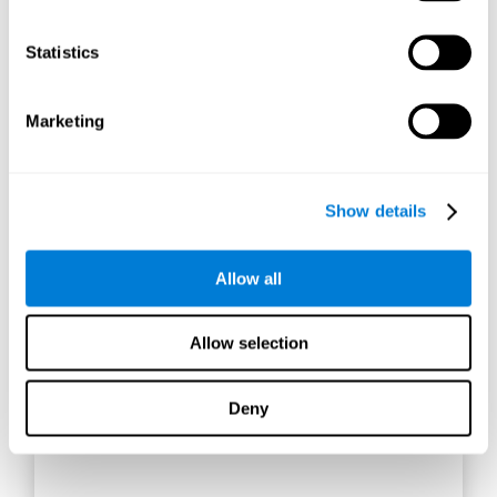
يتيح لنا إنشاء قواعد بيانات افتراضية باستخدام
أدوات مثل AWS Glue Crawler و AWS Glue
ETL Jobs بناء مصادر بيانات بسيطة لكنها قوية
Statistics
لمجموعة متنوعة من التطبيقات الداخلية
والخارجية.
Marketing
بهذه الطريقة ، يمكننا بناء قواعد بيانات فردية ،
مصممة خصيصًا لتلبية متطلبات كل تطبيق بيانات.
Show details
Allow all
Allow selection
Deny