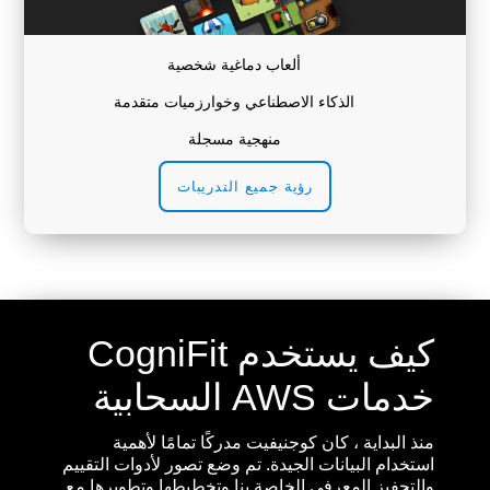
ألعاب دماغية شخصية
الذكاء الاصطناعي وخوارزميات متقدمة
منهجية مسجلة
رؤية جميع التدريبات
كيف يستخدم CogniFit
خدمات AWS السحابية
منذ البداية ، كان كوجنيفيت مدركًا تمامًا لأهمية
استخدام البيانات الجيدة. تم وضع تصور لأدوات التقييم
والتحفيز المعرفي الخاصة بنا وتخطيطها وتطويرها مع