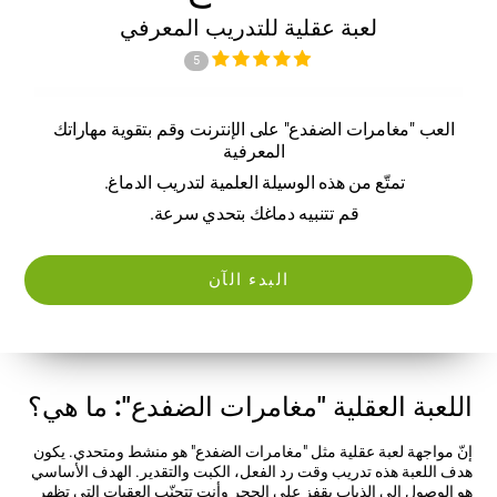
لعبة عقلية للتدريب المعرفي
5
العب "مغامرات الضفدع" على الإنترنت وقم بتقوية مهاراتك
المعرفية
تمتّع من هذه الوسيلة العلمية لتدريب الدماغ.
قم تتنبيه دماغك بتحدي سرعة.
البدء الآن
اللعبة العقلية "مغامرات الضفدع": ما هي؟
إنّ مواجهة لعبة عقلية مثل "مغامرات الضفدع" هو منشط ومتحدي. يكون
هدف اللعبة هذه تدريب وقت رد الفعل، الكبت والتقدير. الهدف الأساسي
هو الوصول إلى الذباب بقفز على الحجر وأنت تتجنّب العقبات التي تظهر