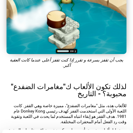
يجب أن تقفز بسرعة و تقرر إذا كنت تقفز أعلى عندما كانت العقبة
أكبر.
لذلك تكون الألعاب ك"مغامرات الضفدع"
محبوبة؟ - التاريخ
للألعاب هذه، مثل "مغامرات الضفدع"، مميزة خاصة وهي القفز. كانت
اللعبة الأولى التي استخدمت القفز كهدف رئيسي Donkey Kong عام
1981. هدف القفز هو إبقاء انتباه المستخدم لما يحدث في اللعبة وتقوية
وقت رد الفعل أمام المحفزات المختلفة.
بعد تحليل ألعاب متعددة، أنجز مطورو كوجنيفيت تطوّر مغامرات الضفدع