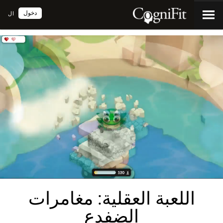
دخول
ال
اللعبة العقلية: مغامرات
الضفدع