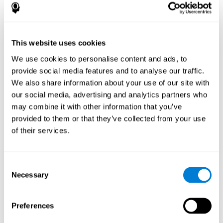
باندماج السرعة، قفز مزدوج وعقبات لتحدي مهاراتك المعرفية باستمرار.
كيف تحسّن اللعبة العقلية "مغامرات
الضفدع" مهاراتي المعرفية؟
This website uses cookies
باستخدام ألعاب مثل "مغامرات الضفدع" ينشّط كوجنيفيت نمط تنشيط
We use cookies to personalise content and ads, to
عصبي متنوعي.
provide social media features and to analyse our traffic.
تنبيه المهارات المعرفية باستمرار قد يساعد في إنشاء تشابك عصبي
We also share information about your use of our site with
جديد، إعادة تنظيم الدوائر العصبية وتحسّن الوظائف التنفيذية. في اللعبة
"مغامرات الضفدع" الهدف هو تنشيط القدرات المتعلّقة بالتقدير والكبت.
our social media, advertising and analytics partners who
may combine it with other information that you’ve
الأسبوع الأوّل
الأسبوع الثاني
الأسبوع الثالث
provided to them or that they’ve collected from your use
of their services.
Consent
Necessary
Selection
Preferences
إسقاط رسومي توجيهي للشبكات العصبية بعد 3 أسابيع.