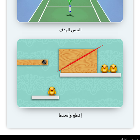
التنس الهدف
إقطع وأسقط