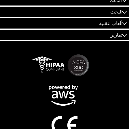
دماغك
البحث
ألعاب عقلية
تمارين