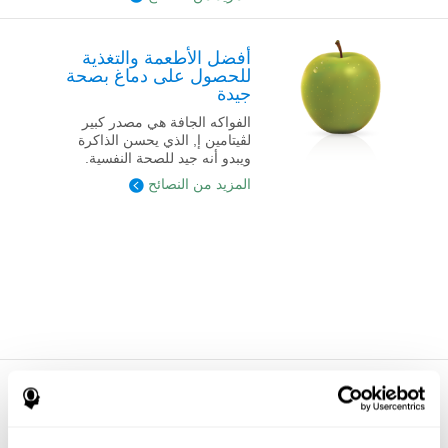
أفضل الأطعمة والتغذية
للحصول على دماغ بصحة
جيدة
الفواكه الجافة هي مصدر كبير
لڤيتامين إ, الذي يحسن الذاكرة
ويبدو أنه جيد للصحة النفسية.
المزيد من النصائح
طرق الحفاظ على لياقة
دماغك مع ألعاب الذاكرة
جرّب مسارا جديدا في طريقك