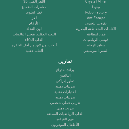
Crystal Miner
اللغز الفني 3D
وحيدا
مغامرات الضفدع
Robo Factory
خط الحلوى
Ant Escape
لغز
يقودني للجنون
الأرقام
الكلمات المتقاطعة البصرية
لون النحلة
قم بالمطابقة
اللعبة العقلية: تفجير البالونات
فوضى الرياضيات
ألعاب الذكاء
سباق الرخام
ألعاب اون لاين من آجل الذاكرة
التنس الموسيقي
ألعاب عقلية
تمارين
براءة اختراع
البائعين
تطور إدراكى
تدريبات ذهنية
اختبارات ذهنية
تدريبات ذهنية
تدريب عقلي شخصي
تدريب ذهنى
العاب الرياضيات الممتعة
فهم القراءة
الأطفال الموهوبون