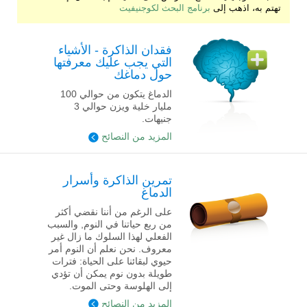
تهتم به، اذهب إلى
برنامج البحث لكوجنيفيت
فقدان الذاكرة - الأشياء
التي يجب عليك معرفتها
حول دماغك
الدماغ يتكون من حوالي 100
مليار خلية ويزن حوالي 3
جنيهات.
المزيد من النصائح
تمرين الذاكرة وأسرار
الدماغ
على الرغم من أننا نقضي أكثر
من ربع حياتنا في النوم, والسبب
الفعلي لهذا السلوك ما زال غير
معروف. نحن نعلم أن النوم أمر
حيوي لبقائنا على الحياة: فترات
طويلة بدون نوم يمكن أن تؤدي
إلى الهلوسة وحتى الموت.
المزيد من النصائح