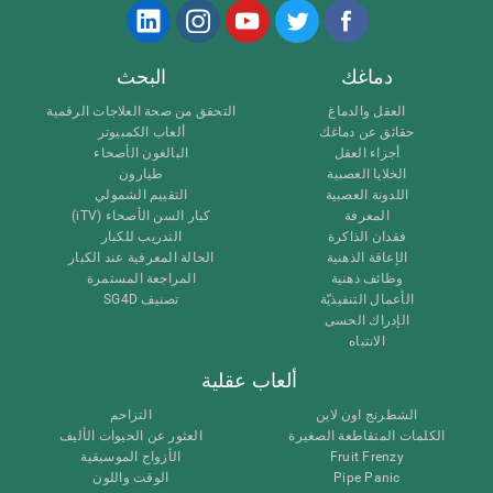
دماغك
البحث
العقل والدماغ
التحقق من صحة العلاجات الرقمية
حقائق عن دماغك
ألعاب الكمبيوتر
أجزاء العقل
البالغون الأصحاء
الخلايا العصبية
طيارون
اللدونة العصبية
التقييم الشمولي
المعرفة
كبار السن الأصحاء (iTV)
فقدان الذاكرة
التدريب للكبار
الإعاقة الذهنية
الحالة المعرفية عند الكبار
وظائف ذهنية
المراجعة المستمرة
الأعمال التنفيذيّة
تصنيف SG4D
الإدراك الحسى
الانتباه
ألعاب عقلية
الشطرنج اون لاين
التزاحم
الكلمات المتقاطعة الصغيرة
العثور عن الحيوات الأليف
Fruit Frenzy
الأزواج الموسيقية
Pipe Panic
الوقت واللون