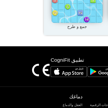
جمع و طرح
تطبيق CogniFit
دماغك
جات الرقمية
العقل والدماغ