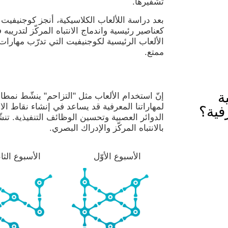
تشفيرها.
بعد دراسة اللألعاب الكلاسيكية، أنجز كوجنيفيت
كعناصير رئيسية واندماج الانتباه المركّز لتدريب
الألعاب الرئيسية لكوجنيفيت التي تدرّب مهارا
ممتع.
ة
إنّ استخدام الألعاب مثل "التزاحم" ينشّط نمطا ل
لمهاراتنا المعرفية قد يساعد في إنشاء نقاط ال
فية؟
الدوائر العصبية وتحسين الوظائف التنفيذية. تنشّ
بالانتباه المركّز والإدراك البصري.
الأسبوع الأوّل
الأسبوع الثا