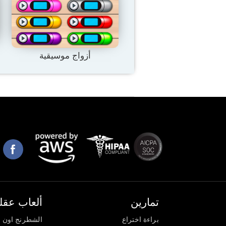
أزواج موسيقية
تمارين
ألعاب عقلي
براءة اختراع
الشطرنج اون ل