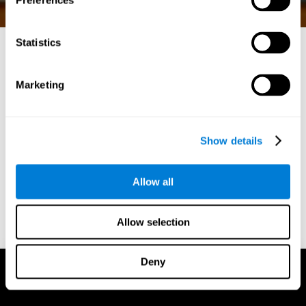
Preferences
Statistics
ألعاب الرياضيات الممتعة:
Marketing
تعلم مع تحفيز حدة الإدراك
في عالم الألعاب الديناميكي على الإنترنت، يبرز كوجنيفيت
كرائد في الجمع بين الترفيه والفوائد المعرفية. انغمس في عالم
Show details
ألعاب الرياضيات الرائعة في كوجنيفيت، حيث تلتقي متعة
اللعب مع علم التعزيز العقلي.
Allow all
الابتداء
Allow selection
Deny