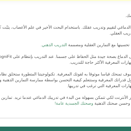
سك.
ين للتدريب الدماغي لتقييم وتدريب عقلك. باستخدام البحث الأخير في علم الأعصاب، يثب
دريب العقلي.
حسينها مع التمارين العقلية ومصممة
التدريب الذهني
.
ارات المعرفية الأكثر حاجة للتدريب.
ما ستنتهي من تقييمك، CogniFit سوف تمنحك قياسا موثوقا به لقوتك المعرفية. تكنولوجيتنا المتطورة
دراتك المعرفية وستتعلم كيفية التحسن بواسطة ممارسة التمارين الذهنية والت
هارات المعرفية التي ترغب في تدريبها.
 الأنترنت لكي تتمكن بسهولة من البدء في تدريبك الدماغي عندما تريد. تمارين ا
م وحسن صحتك الذهنية
وصحتك الجسدية عامة!