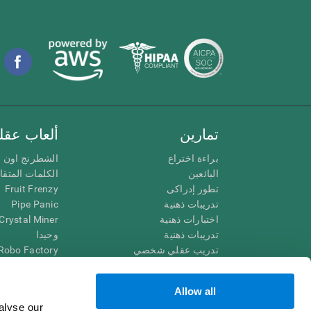
تمارين
ألعاب عقلي
براءة اختراع
الشطرنج اون ل
البائعين
الكلمات المتق
تطور إدراكى
Fruit Frenzy
تدريبات ذهنية
Pipe Panic
اختبارات ذهنية
Crystal Miner
تدريبات ذهنية
وحيدا
تدريب عقلي شخصي
Robo Factory
تدريب ذهنى
Ant Escape
العاب الرياضيات الممتعة
يقودني للجنون
Allow all
فهم القراءة
الكلمات المتقا
alyse our
الأطفال الموهوبون
قم بالمطابقة