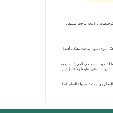
ّت كوجنيفيت برنامجه بباحث مستقلّ
اليوم، الناس تدرك ضرورة الحفاظ على الدماغ بصحة جيدة مثل الحفاظ على جسمنا. عند التدريب بإنتظام على CogniFit، سوف تفهم صحتك بشكل أفضل
 ستخلق نظاما للتدريب الشخصي الذي يتناسب مع
دريب الذهني. وأيضا يمكنك إختيار
لدماغ هي ممتعة وسهلة القيام. إبدأ