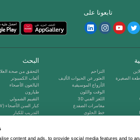
تابعونا على
ة
البحث
اين
التزاحم
التحقق من صحة العلا
اطعة الصغيرة
العثور عن الحيوات الأليف
ألعاب الكمبيوتر
الأزواج الموسيقية
البالغون الأصحاء
الوقت واللون
طيارون
اللغز الفني 3D
التقييم الشمولي
مغامرات الضفدع
كبار السن الأصحاء (iTV)
خط الحلوى
التدريب للكبار
لغز
الحالة المعرفية عند ال
الأرقام
المراجعة المستمرة
s
طعة البصرية
لون النحلة
تصنيف SG4D
ise content and ads, to provide social media features and to an
اللعبة العقلية: تفجير البالونات