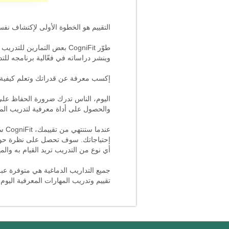
التقييم هو الخطوة الأولى لإكتشاف نف
طوّر CogniFit بعض التمار
وينشر دراساته في فعّالية برنامجه للت
إكسب معرفة عن قدراتك وتعلم كيفية ت
والحصول على أداة معرفية لتدريب المه
عند
إحتياجاتك. سوف تحصل على نظرة حول ق
أي نوع من التدريب تريد القيام به والم
جميع التداريب الدماغية هي متوفرة عبر
تقييم وتدريب المهارات المعرفية اليو