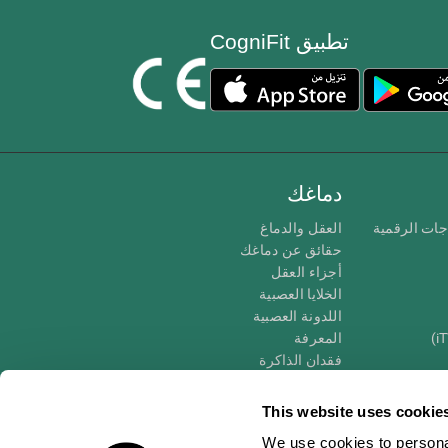
تطبيق CogniFit
دماغك
جات الرقمية
العقل والدماغ
حقائق عن دماغك
أجزاء العقل
الخلايا العصبية
اللدونة العصبية
المعرفة
فقدان الذاكرة
كبار
الإعاقة الذهنية
وظائف ذهنية
This website uses cookie
الأعمال التنفيذيّة
We use cookies to personal
الإدراك الحسى