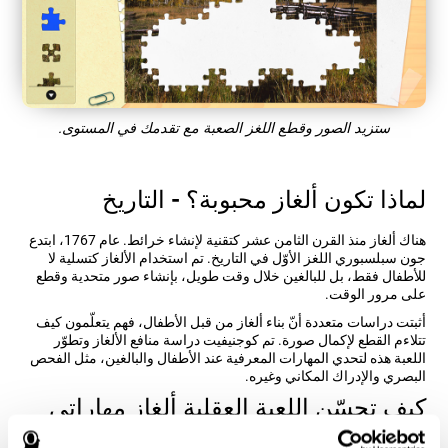
ستزيد الصور وقطع اللغز الصعبة مع تقدمك في المستوى.
لماذا تكون ألغاز محبوبة؟ - التاريخ
هناك ألغاز منذ القرن الثامن عشر كتقنية لإنشاء خرائط. عام 1767، ابتدع
جون سبلسبوري اللغز الأوّل في التاريخ. تم استخدام الألغاز كتسلية لا
للأطفال فقط، بل للبالغين خلال وقت طويل، بإنشاء صور متحدية وقطع
على مرور الوقت.
أثبتت دراسات متعددة أنّ بناء ألغاز من قبل الأطفال، فهم يتعلّمون كيف
تتلاءم القطع لإكمال صورة. تم كوجنيفيت دراسة منافع الألغاز وتطوّر
اللعبة هذه لتحدي المهارات المعرفية عند الأطفال والبالغين، مثل الفحص
البصري والإدراك المكاني وغيره.
كيف تحسّن اللعبة العقلية ألغاز مهاراتي
المعرفية؟