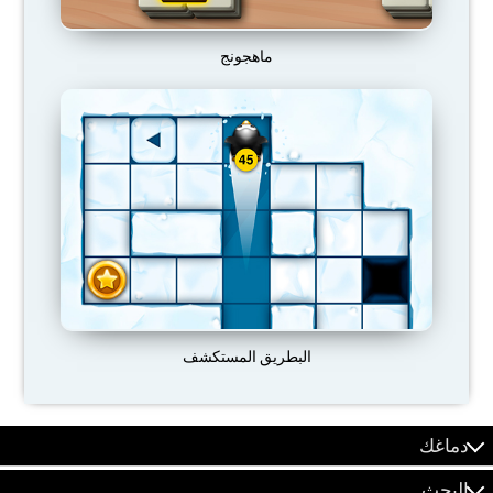
ماهجونج
البطريق المستكشف
دماغك
البحث