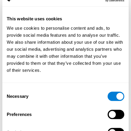
تنشّط ممارسة الألعاب مثل ألغاز لكوجنيفيت نمطا للتنشيط العصبي. إنّ
اللعب وتدريب النمط هذا باستمرار يساعد الدوائر العصبية في إعادة
التنظيم واستعادة الوظائف المعرفية الضعيفة.
This website uses cookies
قد يساعد التنبيه المستمرّ للمهارات في إنشاء نقط الاشتيباك جديدة وفي
We use cookies to personalise content and ads, to
إعادة التنظيم للدوائر العصبية وتحسّن الوظائف المعرفية. تنشّط اللعبة
provide social media features and to analyse our traffic.
العقلية ألغاز في تنبيه المهارات المتعلّقة بالفحص البصري والإدراك
المكاني.
We also share information about your use of our site with
our social media, advertising and analytics partners who
الأسبوع الأوّل
الأسبوع الثاني
الأسبوع الثالث
may combine it with other information that you’ve
provided to them or that they’ve collected from your use
of their services.
Consent
Necessary
Selection
إسقاط رسومي توجيهي للشبكات العصبية بعد 3 أسابيع.
Preferences
ما يحدث إن لم أدرّب مهاراتي المعرفية؟